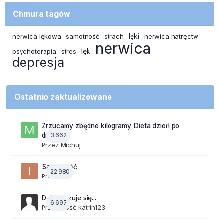
Chmura tagów
lęki
nerwica lękowa
samotność
strach
nerwica natręctw
nerwica
lęk
psychoterapia
stres
depresja
Ostatnio zaktualizowane
Zrzucamy zbędne kilogramy. Dieta dzień po
3 662
dniu.
Przez
Michuj
Samotność
22 980
Przez
ixi
Dzisiaj czuje się...
6 697
Przez Gość katrin123