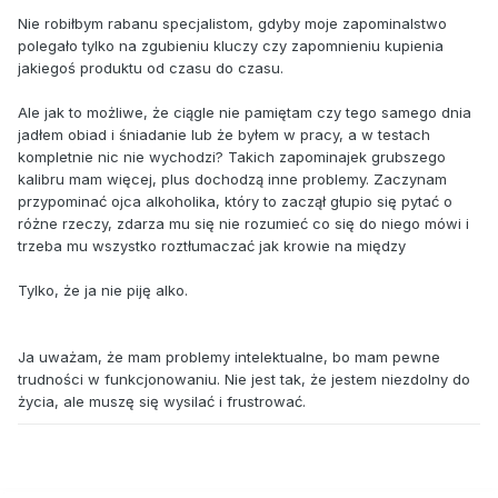
Nie robiłbym rabanu specjalistom, gdyby moje zapominalstwo
polegało tylko na zgubieniu kluczy czy zapomnieniu kupienia
jakiegoś produktu od czasu do czasu.
Ale jak to możliwe, że ciągle nie pamiętam czy tego samego dnia
jadłem obiad i śniadanie lub że byłem w pracy, a w testach
kompletnie nic nie wychodzi? Takich zapominajek grubszego
kalibru mam więcej, plus dochodzą inne problemy. Zaczynam
przypominać ojca alkoholika, który to zaczął głupio się pytać o
różne rzeczy, zdarza mu się nie rozumieć co się do niego mówi i
trzeba mu wszystko roztłumaczać jak krowie na między
Tylko, że ja nie piję alko.
Ja uważam, że mam problemy intelektualne, bo mam pewne
trudności w funkcjonowaniu. Nie jest tak, że jestem niezdolny do
życia, ale muszę się wysilać i frustrować.