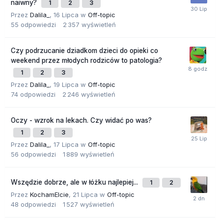
naiwny?
1
2
3
Przez
Dalila_
,
16 Lipca
w
Off-topic
55
odpowiedzi
2 357
wyświetleń
Czy podrzucanie dziadkom dzieci do opieki co
weekend przez młodych rodziców to patologia?
1
2
3
Przez
Dalila_
,
19 Lipca
w
Off-topic
74
odpowiedzi
2 246
wyświetleń
Oczy - wzrok na lekach. Czy widać po was?
1
2
3
Przez
Dalila_
,
17 Lipca
w
Off-topic
56
odpowiedzi
1 889
wyświetleń
Wszędzie dobrze, ale w łóżku najlepiej...
1
2
Przez
KochamElcie
,
21 Lipca
w
Off-topic
48
odpowiedzi
1 527
wyświetleń