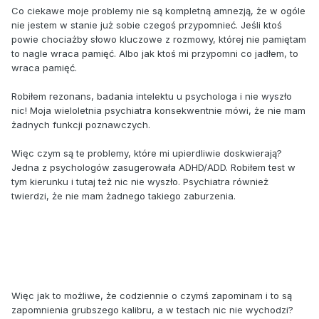
Co ciekawe moje problemy nie są kompletną amnezją, że w ogóle
nie jestem w stanie już sobie czegoś przypomnieć. Jeśli ktoś
powie chociażby słowo kluczowe z rozmowy, której nie pamiętam
to nagle wraca pamięć. Albo jak ktoś mi przypomni co jadłem, to
wraca pamięć.
Robiłem rezonans, badania intelektu u psychologa i nie wyszło
nic! Moja wieloletnia psychiatra konsekwentnie mówi, że nie mam
żadnych funkcji poznawczych.
Więc czym są te problemy, które mi upierdliwie doskwierają?
Jedna z psychologów zasugerowała ADHD/ADD. Robiłem test w
tym kierunku i tutaj też nic nie wyszło. Psychiatra również
twierdzi, że nie mam żadnego takiego zaburzenia.
Więc jak to możliwe, że codziennie o czymś zapominam i to są
zapomnienia grubszego kalibru, a w testach nic nie wychodzi?