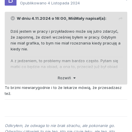
Opublikowano
4 Listopada 2024
W dniu 4.11.2024 o 16:00,
MiśMały
napisał(a):
Dziś jestem w pracy i przykładowo może się jutro zdarzyć,
że zapomnę, że dzień wcześniej byłem w pracy. Gdybym
nie miał grafika, to bym nie miał rozeznania kiedy pracuję a
kiedy nie.
A z jedzeniem, to problemy mam bardzo często. Pytam się
matki co będzie na obiad, a ona to, przecież już był obiad
czy śniadanie i wtedy sobie przypominam, że faktycznie
Rozwiń
jadłem ten obiad. Jestem w stanie też przypomnieć sobie,
że jadłem gdy zobaczę w kuchni składnik lub brudne
To brzmi niewiarygodnie i to że lekarze mówią, że przesadzasz
talerze.
też.
Odkryłem, że odwaga to nie brak strachu, ale pokonanie go.
Odważny człowiek to nie ten, kto nie czuje lęku, ale ten, kto