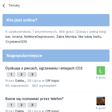
Tematy
Kto jest online?
6 użytkowników, 1 anonimowych, 469 gości
(Zobacz pełną listę)
bei
lorana
NoMoreDepression
Żaba Monika
Nie lubię świtu
Crystiano1210
Najpopularniejsze
Dyskusja o piecach, ogrzewaniu i emisjach CO2
1
2
3
Przez
Dalila_
,
29 Lipca
w
Off-topic
60
odpowiedzi
962
wyświetleń
Boicie się rozmawiać przez telefon?
1
2
3
Przez
Dalila_
,
28 Lipca
w
Off-topic