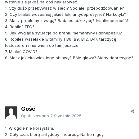
wstanie się jakoś na coś nakierować.
1. Czy dużo przebywasz w sieci? Sociale, przebodźcowanie?
2. Czy brałeś wcześniej jakieś leki antydepresyjne? Narkotyki?
3. Masz problemy z wagą? Badałeś cukrzycę? Insulinoporność?
4. Robiłeś EEG?
5. Jak wygląda sytuacja po braniu memantyny i donepezilu?
6. Robiłeś wszelakie witaminy ( B6, B9, B12, D4), tarczycę,
testosteron i nie wiem co tam jeszcze
7. Miałeś COVID?
8. Masz jakiekolwiek inne objawy? Bóle głowy? Stany depresyjne?
Gość
Opublikowano
7 Stycznia 2025
1. W ogóle nie korzystam.
2. Cały czas biorę antydepy i neurosy. Narko nigdy.