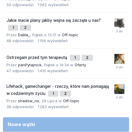
50
odpowiedzi
1 062
wyświetleń
Jakie macie plany jakby wojna się zaczęła u nas?
1
2
Przez
Dalila_
,
Piątek o 13:31
w
Off-topic
48
odpowiedzi
1 156
wyświetleń
Ostrzegam przed tym terapeutą
1
2
Przez
panPytajnick
,
Piątek o 14:34
w
Oferty
47
odpowiedzi
1 410
wyświetleń
Lifehack, gamechanger - rzeczy, które nam pomagają
w codziennym życiu
1
2
Przez
shadow_no
,
29 Lipca
w
Off-topic
38
odpowiedzi
1 283
wyświetleń
Nowe wątki