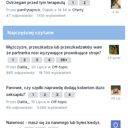
Ostrzegam przed tym terapeutą
1
2
Przez
panPytajnick
,
Piątek o 14:34
w
Oferty
47
odpowiedzi
1 410
wyświetleń
Najczęściej czytane
Mężczyźni, przeszkadza lub przeszkadzałoby wam
że partnerka nosi wyzywające prowokujące stroje?
1
2
3
4
36
Przez
Dalila_
,
20 Lipca
w
Off-topic
885
odpowiedzi
18 794
wyświetleń
Panowie, czy szpilki naprawdę dodają kobietom dużo
seksapilu?
1
2
3
4
Przez
Dalila_
,
16 Lipca
w
Off-topic
89
odpowiedzi
3 069
wyświetleń
Naiwność - masz się za naiwnego lub byłeś kiedyś