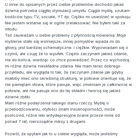
U mnie do opisanych przez ciebie problemów dochodzi jakaś
dziwna potrzeba ciągłej stymulacji umysłu. Ciągle myślę, szukam
bodźców typu TV, sociale, YT itp. Ciężko mi usiedzieć w spokoju.
Nie jestem wstanie się w ogóle zrelaksować.
Nie byłem taki za
młodu.
Też zauważam u siebie problemy z płynnością mówienia. Moje
myślenie stało się wolniejsze, mniej pomysłów wpada mi do
głowy, jest bardziej schematyczne. I ciężkie. Wypowiadam się o
czymś, ale czuję że to wysiłek. Często zaczynam jakieś zdanie,
nie do końca, wiedząc co chce powiedzieć. Przez co wychodzą
mi różne dziwne nieskładne zdania. Nie mam teraz dobrego
przykładu, ale wygląda to tak, że zaczynam zdanie jak gdyby
miałoby mieć ono określoną strukturę, w połowie orientuje się, że
nie pamiętam słowa, które pasuje, więc zmieniam je całkowicie w
połowie, ale nie pasuje ono do tej składni i tworzą się jakieś
dziwne zbitki.
Mam różne podejrzenia takiego stanu rzeczy. Myślę o
przebodźcowaniu, otyłości (mam insulinoporność), może
postcovid, różne leki antydepresyjne brane przeze mnie od
ponad 7 lat, nierozsądne miksy z drugami.
Pozwól, że spytam jak to u ciebie wygląda, może jesteśmy