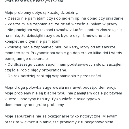
które narastają z każdym rokiem.
Moje problemy dotyczą każdej dziedziny.
- Często nie pamiętam czy i co jadłem np. na obiad czy śniadanie.
- Zdarza mi się zapomnieć, że dzień wcześniej byłem w pracy.
- Nie pamiętam większości rozmów z ludźmi i potem złoszczą się
na mnie, że dziesiątki razy coś było o czymś mówione a ja
kompletnie o tym nie pamiętam.
- Potrafię nagle zapomnieć pinu od karty, który od lat zawsze
mam ten sam. Przypominam sobie go dopiero za kilka dni i wtedy
pamiętam go doskonale.
- Od dłuższego czasu zapominam podstawowych słów, zacząłem
częściej robić błędy ortograficzne.
- Co raz bardziej zanikają wspomnienia z przeszłości.
Moja druga połówka sugerowała mi nawet początki demencji.
Moje problemy nie są błache typu, nie pamiętam gdzie położyłem
klucze i inne typy bzdury. Tylko właśnie takie typowo
dememencyjne i grube problemy.
Moje zaburzenia nie są okazjonalne tylko notoryczne. Miewam
przez to większe lub mniejsze problemy z funkcjonowaniem.