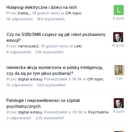
Hulajnogi elektryczne i dzieci na nich
Przez
Dalila_
,
19 godzin temu
w
Off-topic
18
odpowiedzi
193
wyświetleń
Czy na SSRI/SNRI czujesz się jak robot pozbawiony
emocji?
Przez
nerwusek2
,
19 godzin temu
w
Leki
9
odpowiedzi
216
wyświetleń
niemiecka akcja wymierzona w polską inteligencję,
czy da się po tym jakoś pozbierać?
Przez
digital extasy
,
Poniedziałek o 18:36
w
Off-topic
15
odpowiedzi
329
wyświetleń
Patologie i nieprawidłowości ze szpitali
psychiatrycznych
Przez
digital extasy
,
Poniedziałek o 09:38
w
Psychiatria
2
odpowiedzi
239
wyświetleń