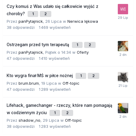
Czy komuś z Was udało się całkowicie wyjść z
choroby?
1
2
Przez
panPytajnick
,
26 Lipca
w
Nerwica lękowa
38
odpowiedzi
1 469
wyświetleń
Ostrzegam przed tym terapeutą
1
2
Przez
panPytajnick
,
Piątek o 14:34
w
Oferty
47
odpowiedzi
1 410
wyświetleń
Kto wygra finał MŚ w piłce nożnej
1
2
Przez
brum.brum
,
19 Lipca
w
Off-topic
47
odpowiedzi
1 289
wyświetleń
Lifehack, gamechanger - rzeczy, które nam pomagają
w codziennym życiu
1
2
Przez
shadow_no
,
29 Lipca
w
Off-topic
38
odpowiedzi
1 283
wyświetleń