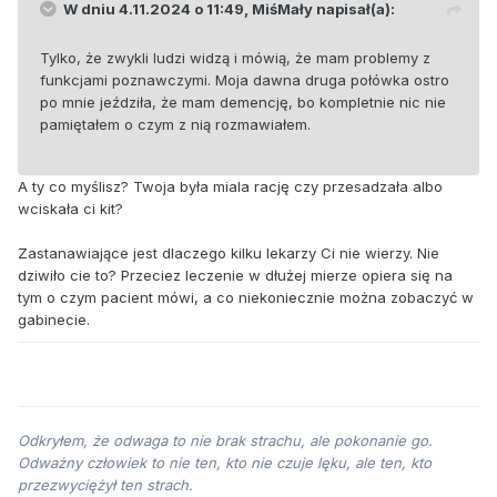
W dniu 4.11.2024 o 11:49,
MiśMały
napisał(a):
Tylko, że zwykli ludzi widzą i mówią, że mam problemy z
funkcjami poznawczymi. Moja dawna druga połówka ostro
po mnie jeździła, że mam demencję, bo kompletnie nic nie
pamiętałem o czym z nią rozmawiałem.
A ty co myślisz? Twoja była miala rację czy przesadzała albo
wciskała ci kit?
Zastanawiające jest dlaczego kilku lekarzy Ci nie wierzy. Nie
dziwiło cie to? Przeciez leczenie w dłużej mierze opiera się na
tym o czym pacient mówi, a co niekoniecznie można zobaczyć w
gabinecie.
Odkryłem, że odwaga to nie brak strachu, ale pokonanie go.
Odważny człowiek to nie ten, kto nie czuje lęku, ale ten, kto
przezwyciężył ten strach.