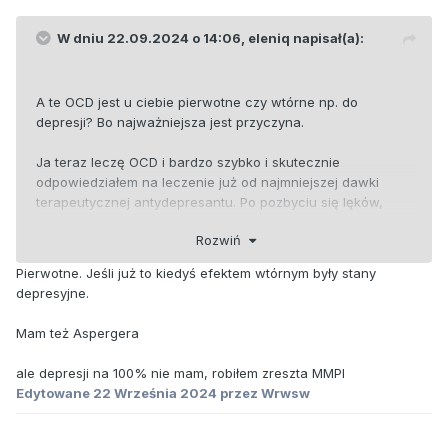
W dniu 22.09.2024 o 14:06,
eleniq
napisał(a):
A te OCD jest u ciebie pierwotne czy wtórne np. do
depresji? Bo najważniejsza jest przyczyna.
Ja teraz leczę OCD i bardzo szybko i skutecznie
odpowiedziałem na leczenie już od najmniejszej dawki
terapeutycznej antydepresantu. Po pozbyciu się lęków,
zostały mi natręctwa, które jak się później okazało były
Rozwiń
zwiastunem depresji. A depresję rozpoznałem po
pogarszających się zaburzeniach snu.
Pierwotne. Jeśli już to kiedyś efektem wtórnym były stany
depresyjne.
Mam też Aspergera
ale depresji na 100% nie mam, robiłem zreszta MMPI
Edytowane
22 Września 2024
przez Wrwsw