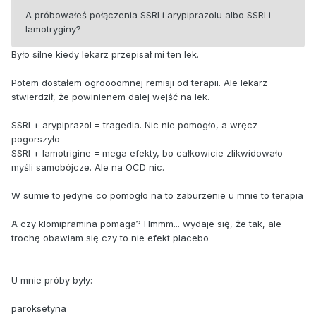
A próbowałeś połączenia SSRI i arypiprazolu albo SSRI i
lamotryginy?
Było silne kiedy lekarz przepisał mi ten lek.
Potem dostałem ogroooomnej remisji od terapii. Ale lekarz
stwierdził, że powinienem dalej wejść na lek.
SSRI + arypiprazol = tragedia. Nic nie pomogło, a wręcz
pogorszyło
SSRI + lamotrigine = mega efekty, bo całkowicie zlikwidowało
myśli samobójcze. Ale na OCD nic.
W sumie to jedyne co pomogło na to zaburzenie u mnie to terapia
A czy klomipramina pomaga? Hmmm... wydaje się, że tak, ale
trochę obawiam się czy to nie efekt placebo
U mnie próby były:
paroksetyna