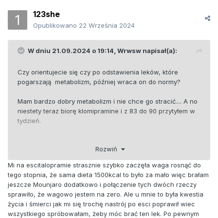
123she
Opublikowano
22 Września 2024
W dniu 21.09.2024 o 19:14,
Wrwsw
napisał(a):
Czy orientujecie się czy po odstawienia leków, które
pogarszają metabolizm, później wraca on do normy?
Mam bardzo dobry metabolizm i nie chce go stracić.... A no
niestety teraz biorę klomipramine i z 83 do 90 przytyłem w
tydzień.
Jakie macie doświadczenia z tym skutkiem ubocznym
Rozwiń
(Tycie)?
Mi na escitalopramie strasznie szybko zaczęła waga rosnąć do
tego stopnia, że sama dieta 1500kcal to było za mało więc brałam
jeszcze Mounjaro dodatkowo i połączenie tych dwóch rzeczy
sprawiło, że wagowo jestem na zero. Ale u mnie to była kwestia
życia i śmierci jak mi się trochę nastrój po esci poprawił wiec
wszystkiego spróbowałam, żeby móc brać ten lek. Po pewnym