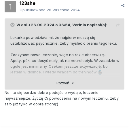
123she
Opublikowano
26 Września 2024
W dniu 26.09.2024 o 06:54,
Verinia
napisał(a):
Lekarka powiedziała mi, że najpierw muszę się
ustabilizować psychicznie, żeby myśleć o braniu tego leku.
Zaczynam nowe leczenie, więc na razie obserwuję...
Apetyt póki co dosyć mały jak na neuroleptyk. W zasadzie w
ogóle jest minimalny. Czekam jeszcze aktywizację, bo
jestem w dolince. I wtedy wracam do treningów
Rozwiń
Boję się takiego skutku ubocznego jak depresja, bo mam w
tym aspekcie spore problemy. Dlatego też jeszcze walczę i
No i to się bardzo dobre podejście wydaje, leczenie
próbuję na nowych lekach.
najważniejsze. Życzę Ci powodzenia na nowym leczeniu, żeby
szło już tylko w dobrą stronę:)