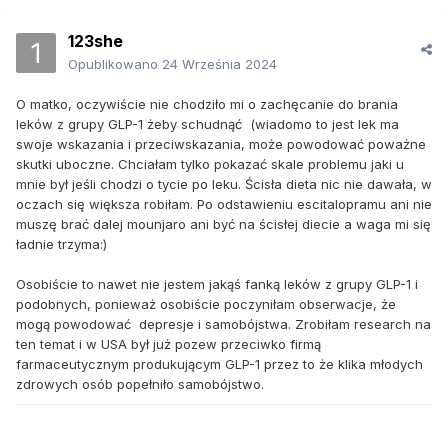
123she
Opublikowano
24 Września 2024
O matko, oczywiście nie chodziło mi o zachęcanie do brania
leków z grupy GLP-1 żeby schudnąć (wiadomo to jest lek ma
swoje wskazania i przeciwskazania, może powodować poważne
skutki uboczne. Chciałam tylko pokazać skale problemu jaki u
mnie był jeśli chodzi o tycie po leku. Ścisła dieta nic nie dawała, w
oczach się większa robiłam. Po odstawieniu escitalopramu ani nie
muszę brać dalej mounjaro ani być na ścisłej diecie a waga mi się
ładnie trzyma:)
Osobiście to nawet nie jestem jakąś fanką leków z grupy GLP-1 i
podobnych, ponieważ osobiście poczyniłam obserwacje, że
mogą powodować depresje i samobójstwa. Zrobiłam research na
ten temat i w USA był już pozew przeciwko firmą
farmaceutycznym produkującym GLP-1 przez to że klika młodych
zdrowych osób popełniło samobójstwo.