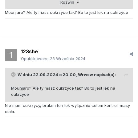
Rozwiń
czułam) a później na wenlaflaksynę no i na tym ostatnim
raczej wagę mam stałą
Mounjaro? Ale ty masz cukrzyce tak? Bo to jest lek na cukrzyce
123she
Opublikowano
23 Września 2024
W dniu 22.09.2024 o 20:00,
Wrwsw
napisał(a):
Mounjaro? Ale ty masz cukrzyce tak? Bo to jest lek na
cukrzyce
Nie mam cukrzycy, brałam ten lek wyłącznie celem kontroli masy
ciała.