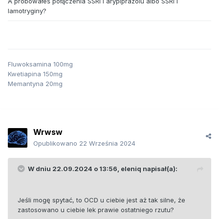
A próbowałeś połączenia SSRI i arypiprazolu albo SSRI i
lamotryginy?
Fluwoksamina 100mg
Kwetiapina 150mg
Memantyna 20mg
Wrwsw
Opublikowano
22 Września 2024
W dniu 22.09.2024 o 13:56,
eleniq
napisał(a):
Jeśli mogę spytać, to OCD u ciebie jest aż tak silne, że
zastosowano u ciebie lek prawie ostatniego rzutu?