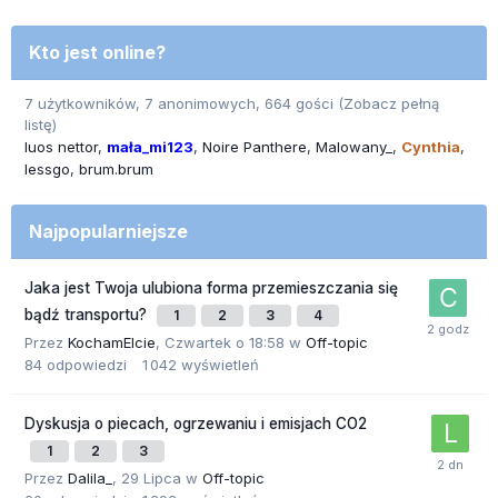
Kto jest online?
7 użytkowników, 7 anonimowych, 664 gości
(Zobacz pełną
listę)
luos nettor
mała_mi123
Noire Panthere
Malowany_
Cynthia
lessgo
brum.brum
Najpopularniejsze
Jaka jest Twoja ulubiona forma przemieszczania się
bądź transportu?
1
2
3
4
Przez
KochamElcie
,
Czwartek o 18:58
w
Off-topic
84
odpowiedzi
1 042
wyświetleń
Dyskusja o piecach, ogrzewaniu i emisjach CO2
1
2
3
Przez
Dalila_
,
29 Lipca
w
Off-topic