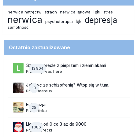
lęki
nerwica natręctw
strach
nerwica lękowa
stres
nerwica
depresja
lęk
psychoterapia
samotność
Ostatnio zaktualizowane
Szalone precle z pieprzem i ziemniakami
13 904
Przez
lily was here
Jak żyć ze schizofrenią? Wtop się w tłum.
19
Przez
mateus
Eutanazja
25
Przez
linka
Liczymy od 0 co 3 aż do 9000
1 086
Przez
Jurecki