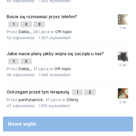
60
odpowiedzi
1 393
wyświetleń
Boicie się rozmawiać przez telefon?
1
2
3
Przez
Dalila_
,
28 Lipca
w
Off-topic
52
odpowiedzi
1 397
wyświetleń
Jakie macie plany jakby wojna się zaczęła u nas?
1
2
Przez
Dalila_
,
31 Lipca
w
Off-topic
48
odpowiedzi
1 349
wyświetleń
Ostrzegam przed tym terapeutą
1
2
Przez
panPytajnick
,
31 Lipca
w
Oferty
47
odpowiedzi
1 615
wyświetleń
Nowe wątki