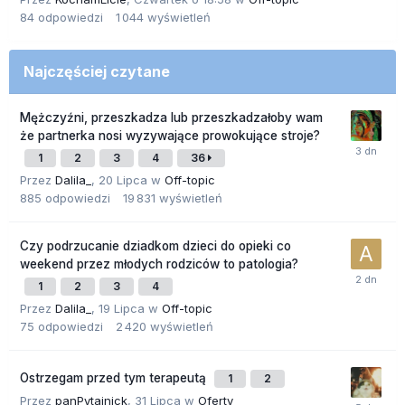
84
odpowiedzi
1 044
wyświetleń
Najczęściej czytane
Mężczyźni, przeszkadza lub przeszkadzałoby wam
że partnerka nosi wyzywające prowokujące stroje?
1
2
3
4
36
Przez
Dalila_
,
20 Lipca
w
Off-topic
885
odpowiedzi
19 831
wyświetleń
Czy podrzucanie dziadkom dzieci do opieki co
weekend przez młodych rodziców to patologia?
1
2
3
4
Przez
Dalila_
,
19 Lipca
w
Off-topic
75
odpowiedzi
2 420
wyświetleń
Ostrzegam przed tym terapeutą
1
2
Przez
panPytajnick
,
31 Lipca
w
Oferty