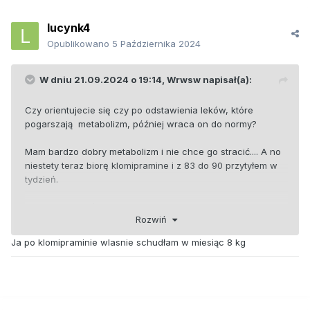
lucynk4
Opublikowano
5 Października 2024
W dniu 21.09.2024 o 19:14,
Wrwsw
napisał(a):
Czy orientujecie się czy po odstawienia leków, które
pogarszają metabolizm, później wraca on do normy?
Mam bardzo dobry metabolizm i nie chce go stracić.... A no
niestety teraz biorę klomipramine i z 83 do 90 przytyłem w
tydzień.
Jakie macie doświadczenia z tym skutkiem ubocznym
Rozwiń
(Tycie)?
Ja po klomipraminie wlasnie schudłam w miesiąc 8 kg