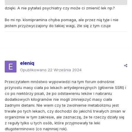
dzięki. A nie pytałaś psychiatry czy może ci zmienić lek np.?
Bo mi np. klomipramina chyba pomaga, ale przez nią tyje i nie
jestem przyzwyczajony do takiej wagi, źle się z tym czuje
eleniq
Opublikowano
22 Września 2024
Przeczytałem mnóstwo wypowiedzi na tym forum odnośnie
przyrostu masy ciała po lekach antydepresyjnych (głównie SSRI) i
co po niektórzy pisali, że po odstawieniu leków i nabraniu
dodatkowych kilogramów nie mogli zmniejszyć masy ciała
żadnymi dietami. Nie wiem czy te zwolnienie metabolizmu jest
trwałe po tych lekach, czy dochodzi do jakichś trwałych zmian w
organizmie w tym zakresie, ale zaznaczę, że te rzeczy działy się
z reguły tylko u tych osób, które przyjmowały te leki
długoterminowo (co najmniej rok).