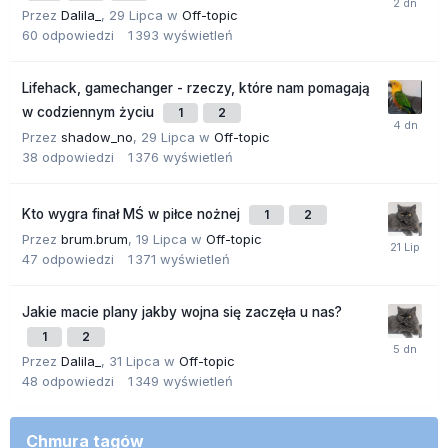
Przez
Dalila_
,
29 Lipca
w
Off-topic
60
odpowiedzi
1 393
wyświetleń
Lifehack, gamechanger - rzeczy, które nam pomagają
w codziennym życiu
1
2
Przez
shadow_no
,
29 Lipca
w
Off-topic
38
odpowiedzi
1 376
wyświetleń
Kto wygra finał MŚ w piłce nożnej
1
2
Przez
brum.brum
,
19 Lipca
w
Off-topic
47
odpowiedzi
1 371
wyświetleń
Jakie macie plany jakby wojna się zaczęła u nas?
1
2
Przez
Dalila_
,
31 Lipca
w
Off-topic
48
odpowiedzi
1 349
wyświetleń
Chmura tagów