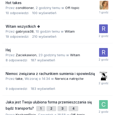
Hot takes
Przez
conditioner
,
2 godziny temu
w
Off-topic
10
odpowiedzi
100
wyświetleń
Witam wszystkich 🍀
Przez
gabrysia38
,
10 godzin temu
w
Witam
19
odpowiedzi
210
wyświetleń
Hej
Przez
Zaciekawion
,
23 godziny temu
w
Witam
8
odpowiedzi
187
wyświetleń
Niemoc związana z rachunkiem sumienia i spowiedzią
Przez
take
,
Wczoraj o 14:34
w
Nerwica natręctw
9
odpowiedzi
183
wyświetleń
Jaka jest Twoja ulubiona forma przemieszczania się
bądź transportu?
1
2
3
4
Przez
KochamElcie
,
Czwartek o 18:58
w
Off-topic