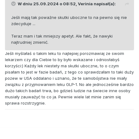
W dniu 25.09.2024 o 08:52,
Verinia
napisał(a):
Jeśli mają tak poważne skutki uboczne to na pewno się nie
zdecyduje ...
Teraz mam i tak mniejszy apetyt. Ale fakt, że nawyki
najtrudniej zmienić.
Jeśli myślałaś o takim leku to najlepiej porozmawiaj ze swoim
lekarzem czy dla Ciebie to by było wskazane i odniosłabyś
korzyści:) Każdy lek niestety ma skutki uboczne, to o czym
pisałam to jest w fazie badań, z tego co sprawdzałam to taki duży
pozew w USA oddalano i uznano, że te samobójstwa nie miały
związku z przyjmowaniem leku GLP-1. No ale jednocześnie bardzo
dużo takich badań trwa, bo gdzieś ludzie na świecie inne osoby
musiały zauważyć to co ja. Pewnie wiele lat minie zanim się
sprawa rozstrzygnie.