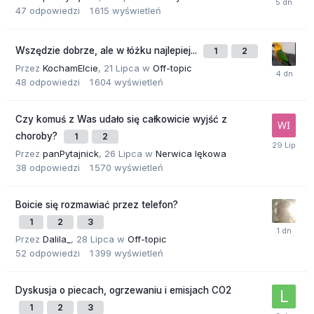
47
odpowiedzi
1 615
wyświetleń
Wszędzie dobrze, ale w łóżku najlepiej...
1
2
Przez
KochamElcie
,
21 Lipca
w
Off-topic
48
odpowiedzi
1 604
wyświetleń
Czy komuś z Was udało się całkowicie wyjść z
choroby?
1
2
Przez
panPytajnick
,
26 Lipca
w
Nerwica lękowa
38
odpowiedzi
1 570
wyświetleń
Boicie się rozmawiać przez telefon?
1
2
3
Przez
Dalila_
,
28 Lipca
w
Off-topic
52
odpowiedzi
1 399
wyświetleń
Dyskusja o piecach, ogrzewaniu i emisjach CO2
1
2
3