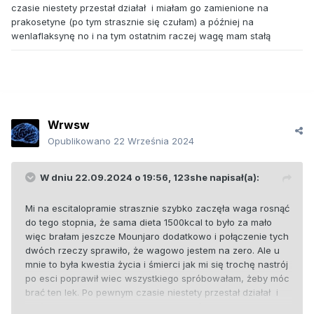
czasie niestety przestał działał i miałam go zamienione na
prakosetyne (po tym strasznie się czułam) a później na
wenlaflaksynę no i na tym ostatnim raczej wagę mam stałą
Wrwsw
Opublikowano
22 Września 2024
W dniu 22.09.2024 o 19:56,
123she
napisał(a):
Mi na escitalopramie strasznie szybko zaczęła waga rosnąć
do tego stopnia, że sama dieta 1500kcal to było za mało
więc brałam jeszcze Mounjaro dodatkowo i połączenie tych
dwóch rzeczy sprawiło, że wagowo jestem na zero. Ale u
mnie to była kwestia życia i śmierci jak mi się trochę nastrój
po esci poprawił wiec wszystkiego spróbowałam, żeby móc
brać ten lek. Po pewnym czasie niestety przestał działał i
miałam go zamienione na prakosetyne (po tym strasznie się