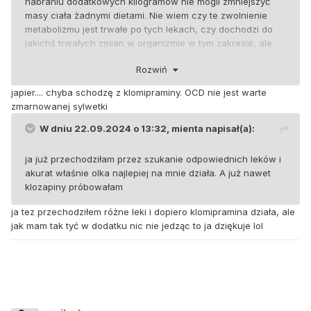
nabraniu dodatkowych kilogramów nie mogli zmniejszyć
masy ciała żadnymi dietami. Nie wiem czy te zwolnienie
metabolizmu jest trwałe po tych lekach, czy dochodzi do
jakichś trwałych zmian w organizmie w tym zakresie, ale
zaznaczę, że te rzeczy działy się z reguły tylko u tych osób,
Rozwiń
które przyjmowały te leki długoterminowo (co najmniej rok).
japier.... chyba schodzę z klomipraminy. OCD nie jest warte
Też trzeba pamiętać, że z wiekiem metabolizm naturalnie
zmarnowanej sylwetki
zwalnia, no i też niektóre choroby współwystępujące mogą
bardziej predysponować do wzrostu masy ciała podczas
W dniu 22.09.2024 o 13:32,
mienta
napisał(a):
leczenia lekami psychotropowymi. Jeśli przyrost masy ciała
jest zbyt szybki i trudny do opanowania należy
ja już przechodziłam przez szukanie odpowiednich leków i
skonsultować się z lekarzem, który zaproponuje leczenie
akurat właśnie olka najlepiej na mnie działa. A już nawet
innym preparatem o mniejszym wpływie na metabolizm.
klozapiny próbowałam
ja tez przechodziłem różne leki i dopiero klomipramina działa, ale
jak mam tak tyć w dodatku nic nie jedząc to ja dziękuje lol