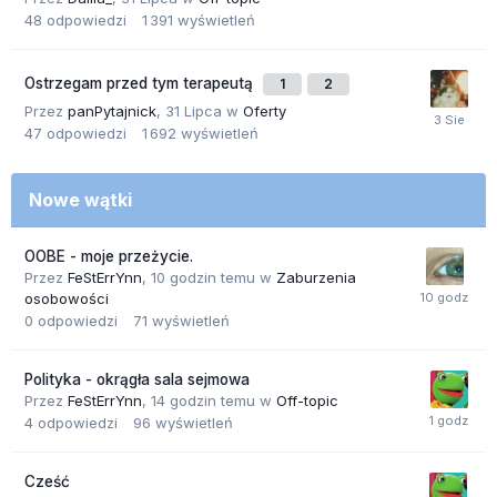
48
odpowiedzi
1 391
wyświetleń
Ostrzegam przed tym terapeutą
1
2
Przez
panPytajnick
,
31 Lipca
w
Oferty
47
odpowiedzi
1 692
wyświetleń
Nowe wątki
OOBE - moje przeżycie.
Przez
FeStErrYnn
,
10 godzin temu
w
Zaburzenia
osobowości
0
odpowiedzi
71
wyświetleń
Polityka - okrągła sala sejmowa
Przez
FeStErrYnn
,
14 godzin temu
w
Off-topic
4
odpowiedzi
96
wyświetleń
Cześć