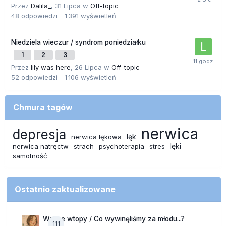
Przez
Dalila_
,
31 Lipca
w
Off-topic
48
odpowiedzi
1 391
wyświetleń
Niedziela wieczur / syndrom poniedziałku
1
2
3
Przez
lily was here
,
26 Lipca
w
Off-topic
52
odpowiedzi
1 106
wyświetleń
Chmura tagów
nerwica
depresja
lęk
nerwica lękowa
lęki
nerwica natręctw
strach
psychoterapia
stres
samotność
Ostatnio zaktualizowane
Wasze wtopy / Co wywinęliśmy za młodu...?
111