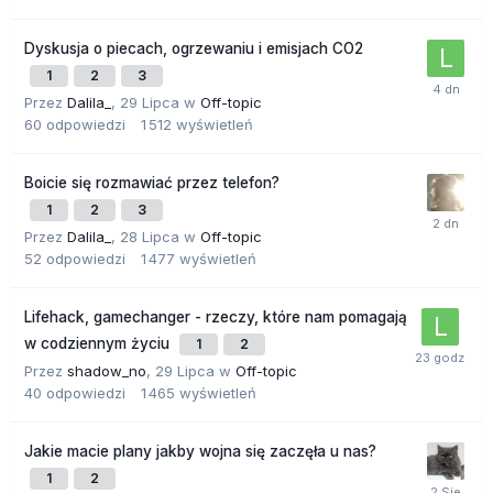
Dyskusja o piecach, ogrzewaniu i emisjach CO2
1
2
3
Przez
Dalila_
,
29 Lipca
w
Off-topic
60
odpowiedzi
1 512
wyświetleń
Boicie się rozmawiać przez telefon?
1
2
3
Przez
Dalila_
,
28 Lipca
w
Off-topic
52
odpowiedzi
1 477
wyświetleń
Lifehack, gamechanger - rzeczy, które nam pomagają
w codziennym życiu
1
2
Przez
shadow_no
,
29 Lipca
w
Off-topic
40
odpowiedzi
1 465
wyświetleń
Jakie macie plany jakby wojna się zaczęła u nas?
1
2