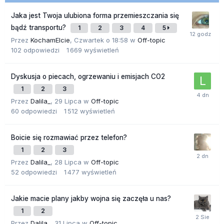
Jaka jest Twoja ulubiona forma przemieszczania się
bądź transportu?
1
2
3
4
5
Przez
KochamElcie
,
Czwartek o 18:58
w
Off-topic
102
odpowiedzi
1 669
wyświetleń
Dyskusja o piecach, ogrzewaniu i emisjach CO2
1
2
3
Przez
Dalila_
,
29 Lipca
w
Off-topic
60
odpowiedzi
1 512
wyświetleń
Boicie się rozmawiać przez telefon?
1
2
3
Przez
Dalila_
,
28 Lipca
w
Off-topic
52
odpowiedzi
1 477
wyświetleń
Jakie macie plany jakby wojna się zaczęła u nas?
1
2
Przez
Dalila_
,
31 Lipca
w
Off-topic