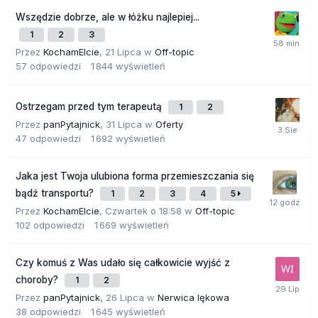
Wszędzie dobrze, ale w łóżku najlepiej...
1
2
3
Przez
KochamElcie
,
21 Lipca
w
Off-topic
57
odpowiedzi
1 844
wyświetleń
Ostrzegam przed tym terapeutą
1
2
Przez
panPytajnick
,
31 Lipca
w
Oferty
47
odpowiedzi
1 692
wyświetleń
Jaka jest Twoja ulubiona forma przemieszczania się
bądź transportu?
1
2
3
4
5
Przez
KochamElcie
,
Czwartek o 18:58
w
Off-topic
102
odpowiedzi
1 669
wyświetleń
Czy komuś z Was udało się całkowicie wyjść z
choroby?
1
2
Przez
panPytajnick
,
26 Lipca
w
Nerwica lękowa
38
odpowiedzi
1 645
wyświetleń