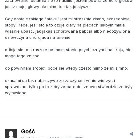
zachowanie. ostatnio sie to nasililo. jestem pewna ze 80% glosow
jest z mojej glowy ale mimo to i tak je slysze.
Gdy dostaje takiego "ataku" jest mi strasznie zimno, szczegolnie
stopy i rece, jesli stoje to czuje ciary na plecach jakbym miala
wlasnie upasc, jak jakas schorowana babcia albo niedozywiona
dziewczyna chorujaca na anemie.
odbija sie to strasznie na moim stanie psychicznym i nastroju, nie
moge tego zniesc
co powinnam zrobic? poce sie wtedy czesto mimo ze mi zimno.
czasami sa tak natarczywe ze zaczynam w nie wierzyc i
sprawdzac, tylko po to zeby za pare dni znowu stwierdzic ze byly
wymyslone
Gość