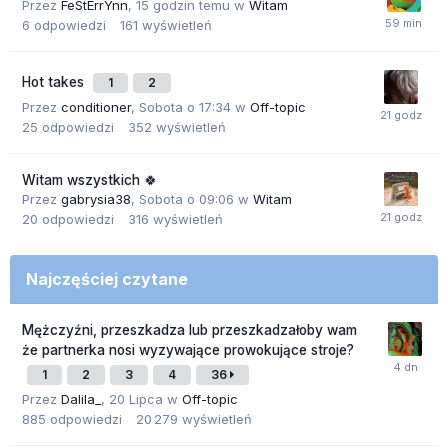
Przez
FeStErrYnn
,
15 godzin temu
w
Witam
6
odpowiedzi
161
wyświetleń
Hot takes
1
2
Przez
conditioner
,
Sobota o 17:34
w
Off-topic
25
odpowiedzi
352
wyświetleń
Witam wszystkich 🍀
Przez
gabrysia38
,
Sobota o 09:06
w
Witam
20
odpowiedzi
316
wyświetleń
Najczęściej czytane
Mężczyźni, przeszkadza lub przeszkadzałoby wam
że partnerka nosi wyzywające prowokujące stroje?
1
2
3
4
36
Przez
Dalila_
,
20 Lipca
w
Off-topic
885
odpowiedzi
20 279
wyświetleń