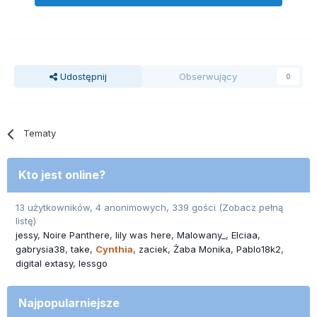
Udostępnij
Obserwujący
0
Tematy
Kto jest online?
13 użytkowników, 4 anonimowych, 339 gości
(Zobacz pełną
listę)
jessy
Noire Panthere
lily was here
Malowany_
Elciaa
gabrysia38
take
Cynthia
zaciek
Żaba Monika
Pablo18k2
digital extasy
lessgo
Najpopularniejsze