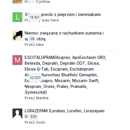
Przez
Cynthia
Szalone precle z pieprzem i ziemniakami
14 151
Przez
lily was here
Niemoc związana z rachunkiem sumienia i
28
spowiedzią
Przez
take
ESCITALOPRAM(Aciprex, ApoExcitaxin ORO,
Betesda, Depralin, Depralin ODT, Elicea,
Elicea Q-Tab, Escipram, Escitalopram
Actavis/ Aurovitas/ Bluefish/ Genoptim,
22 051
Escitil, Lexapro, Mozarin, Mozarin Swift,
Nexpram, Oroes, Pralex, Pramatis,
Symescital)
Przez
Martka
LORAZEPAM (Lorabex, Lorafen, Lorazepam
326
Orion)
Przez Gość