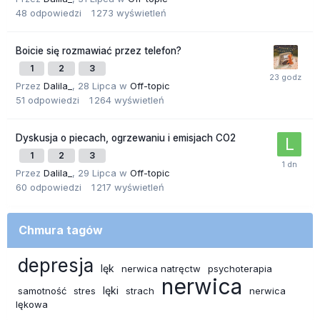
48
odpowiedzi
1 273
wyświetleń
Boicie się rozmawiać przez telefon?
1
2
3
Przez
Dalila_
,
28 Lipca
w
Off-topic
51
odpowiedzi
1 264
wyświetleń
Dyskusja o piecach, ogrzewaniu i emisjach CO2
1
2
3
Przez
Dalila_
,
29 Lipca
w
Off-topic
60
odpowiedzi
1 217
wyświetleń
Chmura tagów
depresja
lęk
nerwica natręctw
psychoterapia
nerwica
lęki
samotność
stres
strach
nerwica
lękowa