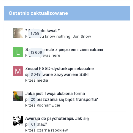
Ostatnio zaktualizowane
* Mój dziki świat *
1 758
Przez
You know nothing, Jon Snow
Szalone precle z pieprzem i ziemniakami
13 609
Przez
lily was here
Zespół PSSD-dysfunkcje seksualne
3 048
spowodowane zażywaniem SSRI
Przez
media
Jaka jest Twoja ulubiona forma
20
przemieszczania się bądź transportu?
Przez
KochamElcie
Awersja do psychoterapii. Jak się
61
przełamać?
Przez
czarna rzodkiew