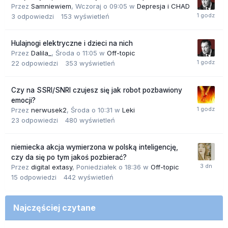
Przez
Samniewiem
,
Wczoraj o 09:05
w
Depresja i CHAD
3
odpowiedzi
153
wyświetleń
Hulajnogi elektryczne i dzieci na nich
Przez
Dalila_
,
Środa o 11:05
w
Off-topic
22
odpowiedzi
353
wyświetleń
Czy na SSRI/SNRI czujesz się jak robot pozbawiony
emocji?
Przez
nerwusek2
,
Środa o 10:31
w
Leki
23
odpowiedzi
480
wyświetleń
niemiecka akcja wymierzona w polską inteligencję,
czy da się po tym jakoś pozbierać?
Przez
digital extasy
,
Poniedziałek o 18:36
w
Off-topic
15
odpowiedzi
442
wyświetleń
Najczęściej czytane