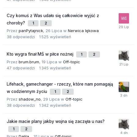
Czy komuś z Was udało się całkowicie wyjść z
choroby?
1
2
Przez
panPytajnick
,
26 Lipca
w
Nerwica lękowa
38
odpowiedzi
1 525
wyświetleń
Kto wygra finał MŚ w piłce nożnej
1
2
Przez
brum.brum
,
19 Lipca
w
Off-topic
47
odpowiedzi
1 345
wyświetleń
Lifehack, gamechanger - rzeczy, które nam pomagają
w codziennym życiu
1
2
Przez
shadow_no
,
29 Lipca
w
Off-topic
38
odpowiedzi
1 342
wyświetleń
Jakie macie plany jakby wojna się zaczęła u nas?
1
2
Przez
Dalila_
,
31 Lipca
w
Off-topic