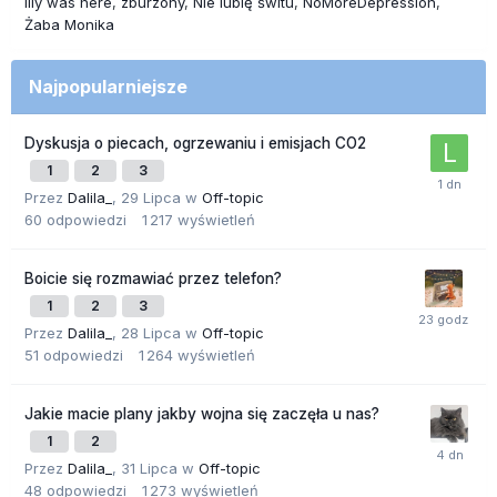
lily was here
zburzony
Nie lubię świtu
NoMoreDepression
Żaba Monika
Najpopularniejsze
Dyskusja o piecach, ogrzewaniu i emisjach CO2
1
2
3
Przez
Dalila_
,
29 Lipca
w
Off-topic
60
odpowiedzi
1 217
wyświetleń
Boicie się rozmawiać przez telefon?
1
2
3
Przez
Dalila_
,
28 Lipca
w
Off-topic
51
odpowiedzi
1 264
wyświetleń
Jakie macie plany jakby wojna się zaczęła u nas?
1
2
Przez
Dalila_
,
31 Lipca
w
Off-topic
48
odpowiedzi
1 273
wyświetleń