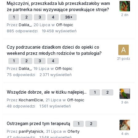
Mężczyźni, przeszkadza lub przeszkadzałoby wam
że partnerka nosi wyzywające prowokujące stroje?
1
2
3
4
36
Przez
Dalila_
,
20 Lipca
w
Off-topic
885
odpowiedzi
19 458
wyświetleń
Czy podrzucanie dziadkom dzieci do opieki co
weekend przez młodych rodziców to patologia?
1
2
3
4
Przez
Dalila_
,
19 Lipca
w
Off-topic
75
odpowiedzi
2 371
wyświetleń
Wszędzie dobrze, ale w łóżku najlepiej...
1
2
Przez
KochamElcie
,
21 Lipca
w
Off-topic
48
odpowiedzi
1 561
wyświetleń
Ostrzegam przed tym terapeutą
1
2
Przez
panPytajnick
,
31 Lipca
w
Oferty
47
odpowiedzi
1 548
wyświetleń