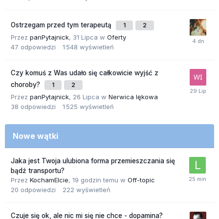
Ostrzegam przed tym terapeutą
1
2
Przez
panPytajnick
,
31 Lipca
w
Oferty
47
odpowiedzi
1 548
wyświetleń
Czy komuś z Was udało się całkowicie wyjść z
choroby?
1
2
Przez
panPytajnick
,
26 Lipca
w
Nerwica lękowa
38
odpowiedzi
1 525
wyświetleń
Nowe wątki
Jaka jest Twoja ulubiona forma przemieszczania się
bądź transportu?
Przez
KochamElcie
,
19 godzin temu
w
Off-topic
20
odpowiedzi
222
wyświetleń
Czuje się ok, ale nic mi się nie chce - dopamina?