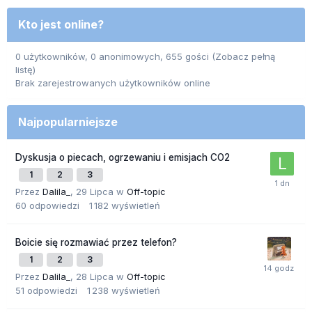
Kto jest online?
0 użytkowników, 0 anonimowych, 655 gości
(Zobacz pełną
listę)
Brak zarejestrowanych użytkowników online
Najpopularniejsze
Dyskusja o piecach, ogrzewaniu i emisjach CO2
1
2
3
Przez
Dalila_
,
29 Lipca
w
Off-topic
60
odpowiedzi
1 182
wyświetleń
Boicie się rozmawiać przez telefon?
1
2
3
Przez
Dalila_
,
28 Lipca
w
Off-topic
51
odpowiedzi
1 238
wyświetleń