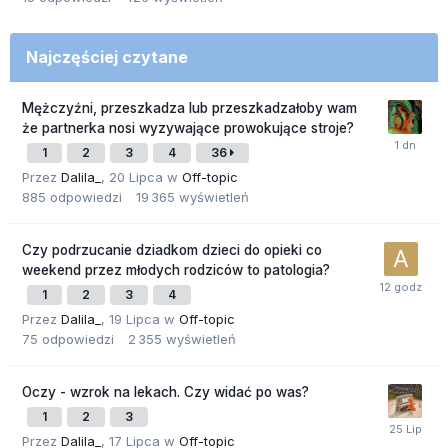
Najczęściej czytane
Mężczyźni, przeszkadza lub przeszkadzałoby wam
że partnerka nosi wyzywające prowokujące stroje?
1
2
3
4
36
Przez
Dalila_
,
20 Lipca
w
Off-topic
885
odpowiedzi
19 365
wyświetleń
Czy podrzucanie dziadkom dzieci do opieki co
weekend przez młodych rodziców to patologia?
1
2
3
4
Przez
Dalila_
,
19 Lipca
w
Off-topic
75
odpowiedzi
2 355
wyświetleń
Oczy - wzrok na lekach. Czy widać po was?
1
2
3
Przez
Dalila_
,
17 Lipca
w
Off-topic