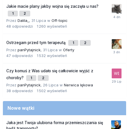
Jakie macie plany jakby wojna się zaczęła u nas?
1
2
Przez
Dalila_
,
31 Lipca
w
Off-topic
48
odpowiedzi
1 260
wyświetleń
Ostrzegam przed tym terapeutą
1
2
Przez
panPytajnick
,
31 Lipca
w
Oferty
47
odpowiedzi
1 532
wyświetleń
Czy komuś z Was udało się całkowicie wyjść z
choroby?
1
2
Przez
panPytajnick
,
26 Lipca
w
Nerwica lękowa
38
odpowiedzi
1 502
wyświetleń
Nowe wątki
Jaka jest Twoja ulubiona forma przemieszczania się
bądź transportu?