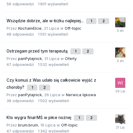
56
odpowiedzi
1 901
wyświetleń
Wszędzie dobrze, ale w łóżku najlepiej...
1
2
Przez
KochamElcie
,
21 Lipca
w
Off-topic
48
odpowiedzi
1 551
wyświetleń
Ostrzegam przed tym terapeutą
1
2
Przez
panPytajnick
,
31 Lipca
w
Oferty
47
odpowiedzi
1 532
wyświetleń
Czy komuś z Was udało się całkowicie wyjść z
choroby?
1
2
Przez
panPytajnick
,
26 Lipca
w
Nerwica lękowa
38
odpowiedzi
1 502
wyświetleń
Kto wygra finał MŚ w piłce nożnej
1
2
Przez
brum.brum
,
19 Lipca
w
Off-topic
47
odpowiedzi
1 342
wyświetleń