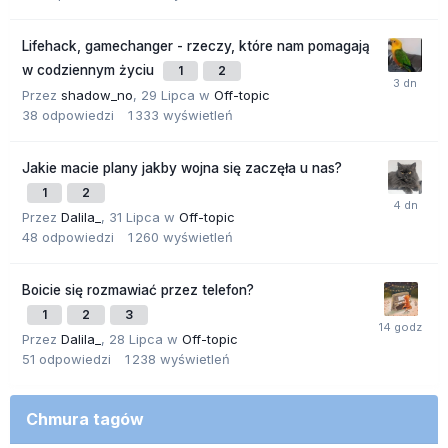
Lifehack, gamechanger - rzeczy, które nam pomagają
w codziennym życiu
1
2
Przez
shadow_no
,
29 Lipca
w
Off-topic
38
odpowiedzi
1 333
wyświetleń
Jakie macie plany jakby wojna się zaczęła u nas?
1
2
Przez
Dalila_
,
31 Lipca
w
Off-topic
48
odpowiedzi
1 260
wyświetleń
Boicie się rozmawiać przez telefon?
1
2
3
Przez
Dalila_
,
28 Lipca
w
Off-topic
51
odpowiedzi
1 238
wyświetleń
Chmura tagów