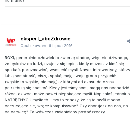
normalne?
ekspert_abcZdrowie
Opublikowano
6 Lipca 2016
ROXI, generalnie człowiek to zwierzę stadne, więc nic dziwnego,
że tęsknisz do ludzi, czujesz się lepiej, kiedy możesz z kimś się
spotkać, porozmawiać, wymienić myśli. Nawet introwertycy, którzy
lubią samotność, ciszę, spokój mają swoje grono przyjaciół
(wąskie to wąskie, ale mają), z którymi od czasu do czasu
potrzebują się spotkać. Kiedy jesteśmy sami, mogą nas nachodzić
różne, dziwne, może nawet niepokojące myśli. Napisałaś jednak o
NATRĘTNYCH myślach - czy to znaczy, że są to myśli mocno
narzucające się, wręcz kompulsywne? Czy chorujesz na coś, np.
na nerwicę? To wówczas zmieniałoby postać rzeczy...