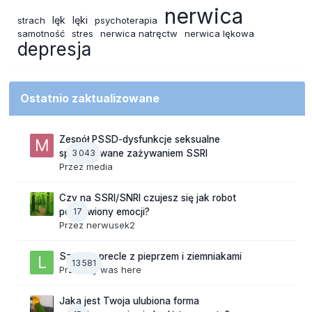
nerwica
lęk
lęki
strach
psychoterapia
samotność
stres
nerwica natręctw
nerwica lękowa
depresja
Ostatnio zaktualizowane
Zespół PSSD-dysfunkcje seksualne
3 043
spowodowane zażywaniem SSRI
Przez
media
Czy na SSRI/SNRI czujesz się jak robot
17
pozbawiony emocji?
Przez
nerwusek2
Szalone precle z pieprzem i ziemniakami
13 581
Przez
lily was here
Jaka jest Twoja ulubiona forma