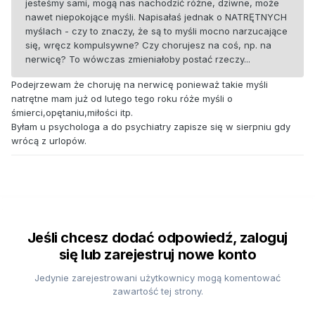
jesteśmy sami, mogą nas nachodzić różne, dziwne, może
nawet niepokojące myśli. Napisałaś jednak o NATRĘTNYCH
myślach - czy to znaczy, że są to myśli mocno narzucające
się, wręcz kompulsywne? Czy chorujesz na coś, np. na
nerwicę? To wówczas zmieniałoby postać rzeczy...
Podejrzewam że choruję na nerwicę ponieważ takie myśli
natrętne mam już od lutego tego roku róże myśli o
śmierci,opętaniu,miłości itp.
Byłam u psychologa a do psychiatry zapisze się w sierpniu gdy
wrócą z urlopów.
Jeśli chcesz dodać odpowiedź, zaloguj
się lub zarejestruj nowe konto
Jedynie zarejestrowani użytkownicy mogą komentować
zawartość tej strony.