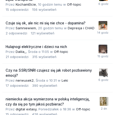
Przez
KochamElcie
,
10 godzin temu
w
Off-topic
15
odpowiedzi
156
wyświetleń
Czuje się ok, ale nic mi się nie chce - dopamina?
Przez
Samniewiem
,
20 godzin temu
w
Depresja i CHAD
2
odpowiedzi
121
wyświetleń
Hulajnogi elektryczne i dzieci na nich
Przez
Dalila_
,
Środa o 11:05
w
Off-topic
21
odpowiedzi
315
wyświetleń
Czy na SSRI/SNRI czujesz się jak robot pozbawiony
emocji?
Przez
nerwusek2
,
Środa o 10:31
w
Leki
17
odpowiedzi
390
wyświetleń
niemiecka akcja wymierzona w polską inteligencję,
czy da się po tym jakoś pozbierać?
Przez
digital extasy
,
Poniedziałek o 18:36
w
Off-topic
15
odpowiedzi
426
wyświetleń