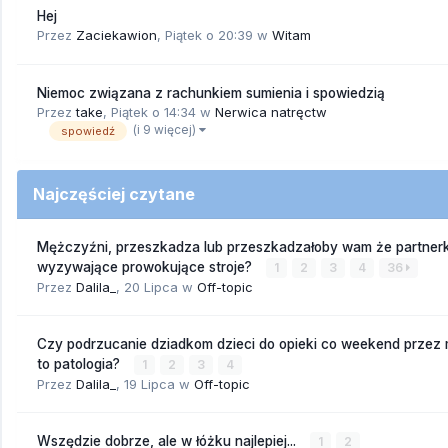
Hej
Przez
Zaciekawion
,
Piątek o 20:39
w
Witam
Niemoc związana z rachunkiem sumienia i spowiedzią
Przez
take
,
Piątek o 14:34
w
Nerwica natręctw
(i 9 więcej)
spowiedź
Najczęściej czytane
Mężczyźni, przeszkadza lub przeszkadzałoby wam że partnerk
wyzywające prowokujące stroje?
1
2
3
4
36
Przez
Dalila_
,
20 Lipca
w
Off-topic
Czy podrzucanie dziadkom dzieci do opieki co weekend przez
to patologia?
1
2
3
4
Przez
Dalila_
,
19 Lipca
w
Off-topic
Wszędzie dobrze, ale w łóżku najlepiej...
1
2