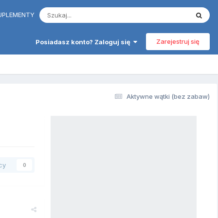
 SUPLEMENTY
Zarejestruj się
Posiadasz konto? Zaloguj się
Aktywne wątki (bez zabaw)
cy
0