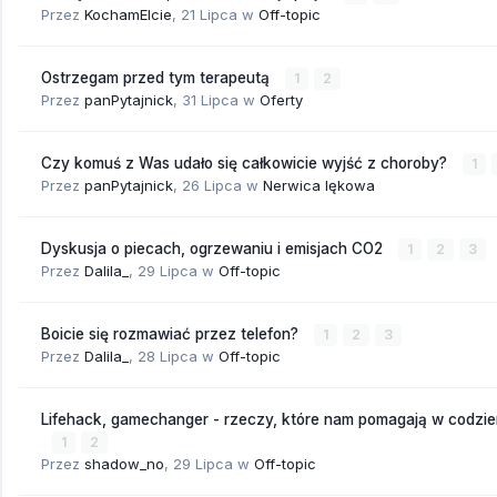
Przez
KochamElcie
,
21 Lipca
w
Off-topic
Ostrzegam przed tym terapeutą
1
2
Przez
panPytajnick
,
31 Lipca
w
Oferty
Czy komuś z Was udało się całkowicie wyjść z choroby?
1
Przez
panPytajnick
,
26 Lipca
w
Nerwica lękowa
Dyskusja o piecach, ogrzewaniu i emisjach CO2
1
2
3
Przez
Dalila_
,
29 Lipca
w
Off-topic
Boicie się rozmawiać przez telefon?
1
2
3
Przez
Dalila_
,
28 Lipca
w
Off-topic
Lifehack, gamechanger - rzeczy, które nam pomagają w codzi
1
2
Przez
shadow_no
,
29 Lipca
w
Off-topic