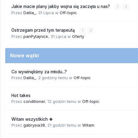
Jakie macie plany jakby wojna się zaczęła u nas?
1
2
Przez
Dalila_
,
31 Lipca
w
Off-topic
Ostrzegam przed tym terapeutą
1
2
Przez
panPytajnick
,
31 Lipca
w
Oferty
Nowe wątki
Co wywinęliśmy za młodu...?
Przez
Dalila_
,
2 godziny temu
w
Off-topic
Hot takes
Przez
conditioner
,
12 godzin temu
w
Off-topic
Witam wszystkich 🍀
Przez
gabrysia38
,
21 godzin temu
w
Witam