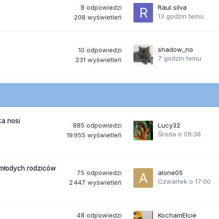
8
odpowiedzi
Raul silva
13 godzin temu
208
wyświetleń
shadow_no
10
odpowiedzi
7 godzin temu
231
wyświetleń
a nosi
885
odpowiedzi
Lucy32
Środa o 09:38
19 955
wyświetleń
 młodych rodziców
75
odpowiedzi
alone05
Czwartek o 17:00
2 447
wyświetleń
48
odpowiedzi
KochamElcie