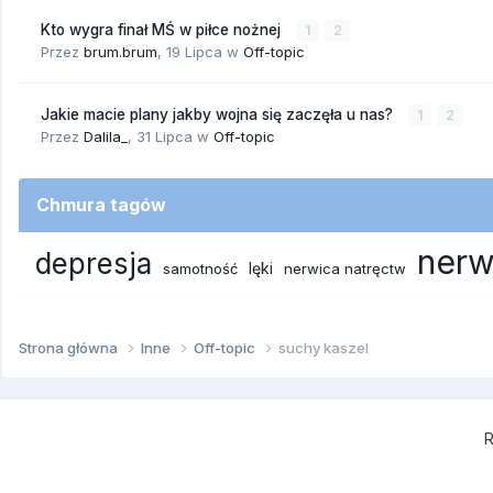
Kto wygra finał MŚ w piłce nożnej
1
2
Przez
brum.brum
,
19 Lipca
w
Off-topic
Jakie macie plany jakby wojna się zaczęła u nas?
1
2
Przez
Dalila_
,
31 Lipca
w
Off-topic
Chmura tagów
nerw
depresja
lęki
samotność
nerwica natręctw
Strona główna
Inne
Off-topic
suchy kaszel
R