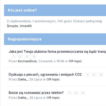
Kto jest online?
2 użytkowników, 1 anonimowych, 700 gości
(Zobacz pełną listę)
Śmojda
Vmax89
Najpopularniejsze
Jaka jest Twoja ulubiona forma przemieszczania się bądź trans
1
2
3
4
Przez
KochamElcie
,
Czwartek o 18:58
w
Off-topic
Dyskusja o piecach, ogrzewaniu i emisjach CO2
1
2
3
Przez
Dalila_
,
29 Lipca
w
Off-topic
Boicie się rozmawiać przez telefon?
1
2
3
Przez
Dalila_
,
28 Lipca
w
Off-topic