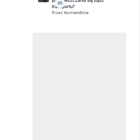
przemieszczania się bądź
85
transportu?
Przez
KochamElcie