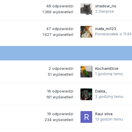
48
odpowiedzi
shadow_no
2 Sierpnia
1 366
wyświetleń
47
odpowiedzi
mała_mi123
Poniedziałek o 11:45
1 627
wyświetleń
2
odpowiedzi
KochamElcie
1 godzinę temu
51
wyświetleń
16
odpowiedzi
Dalila_
2 godziny temu
161
wyświetleń
19
odpowiedzi
Raul silva
13 godzin temu
234
wyświetleń