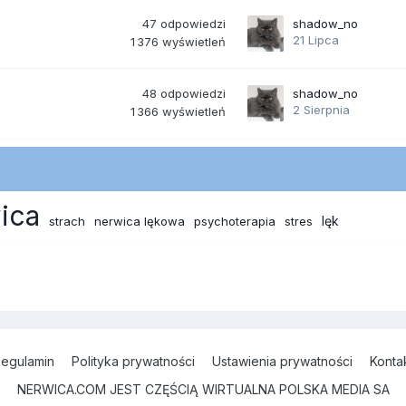
47
odpowiedzi
shadow_no
21 Lipca
1 376
wyświetleń
48
odpowiedzi
shadow_no
2 Sierpnia
1 366
wyświetleń
ica
lęk
strach
nerwica lękowa
psychoterapia
stres
egulamin
Polityka prywatności
Ustawienia prywatności
Konta
NERWICA.COM JEST CZĘŚCIĄ WIRTUALNA POLSKA MEDIA SA