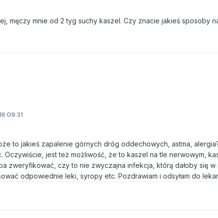
ej, męczy mnie od 2 tyg suchy kaszel. Czy znacie jakieś sposoby 
16 09:31
Może to jakieś zapalenie górnych dróg oddechowych, astma, alergia
ć. Oczywiście, jest też możliwość, że to kaszel na tle nerwowym, ka
a zweryfikować, czy to nie zwyczajna infekcja, którą dałoby się w
ować odpowiednie leki, syropy etc. Pozdrawiam i odsyłam do lekar