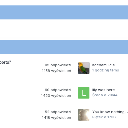
portu?
85
odpowiedzi
KochamElcie
1 godzinę temu
1 158
wyświetleń
60
odpowiedzi
lily was here
Środa o 20:44
1 423
wyświetleń
52
odpowiedzi
You know nothing,
Piątek o 17:37
1 418
wyświetleń