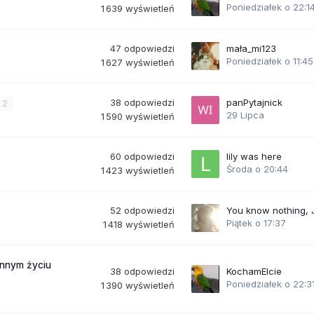
Poniedziałek o 22:1
1 639
wyświetleń
47
odpowiedzi
mała_mi123
Poniedziałek o 11:45
1 627
wyświetleń
38
odpowiedzi
panPytajnick
2
29 Lipca
1 590
wyświetleń
60
odpowiedzi
lily was here
Środa o 20:44
1 423
wyświetleń
52
odpowiedzi
You know nothing,
Piątek o 17:37
1 418
wyświetleń
ennym życiu
38
odpowiedzi
KochamElcie
Poniedziałek o 22:3
1 390
wyświetleń