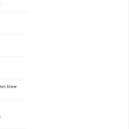
4
 Jon Snow
1