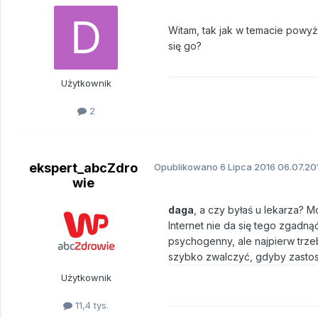
Witam, tak jak w temacie powyż
się go?
Użytkownik
2
ekspert_abcZdro
Opublikowano
6 Lipca 2016
06.07.20
wie
daga
, a czy byłaś u lekarza? 
Internet nie da się tego zgadną
psychogenny, ale najpierw trzeb
szybko zwalczyć, gdyby zastos
Użytkownik
11,4 tys.