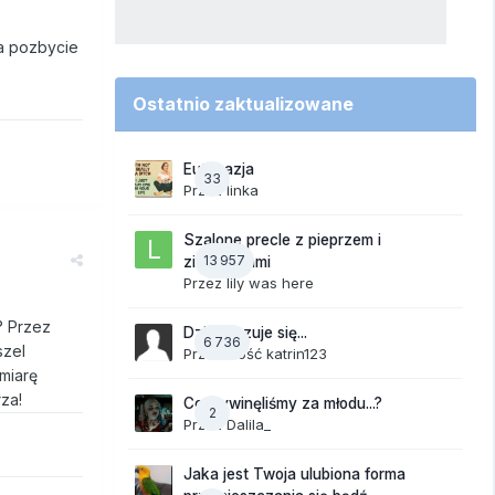
na pozbycie
Ostatnio zaktualizowane
Eutanazja
33
Przez
linka
Szalone precle z pieprzem i
13 957
ziemniakami
Przez
lily was here
? Przez
Dzisiaj czuje się...
6 736
szel
Przez Gość katrin123
 miarę
za!
Co wywinęliśmy za młodu...?
2
Przez
Dalila_
Jaka jest Twoja ulubiona forma