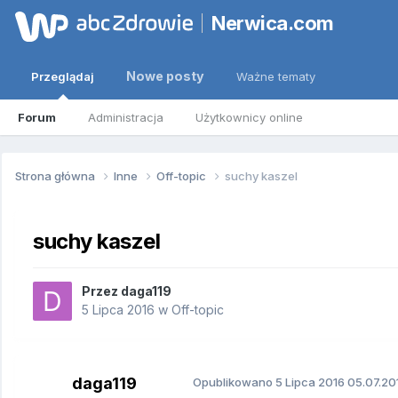
Nerwica.com
Nowe posty
Przeglądaj
Ważne tematy
Forum
Administracja
Użytkownicy online
Strona główna
Inne
Off-topic
suchy kaszel
suchy kaszel
Przez
daga119
5 Lipca 2016
w
Off-topic
daga119
Opublikowano
5 Lipca 2016
05.07.201