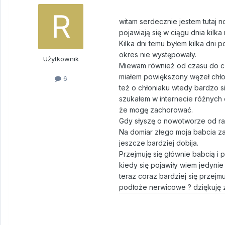
witam serdecznie jestem tutaj n
pojawiają się w ciągu dnia kil
Kilka dni temu byłem kilka dni
okres nie występowały.
Użytkownik
Miewam również od czasu do cza
miałem powiększony węzeł chłon
6
też o chłoniaku wtedy bardzo 
szukałem w internecie różnych 
że mogę zachorować.
Gdy słyszę o nowotworze od ra
Na domiar złego moja babcia za
jeszcze bardziej dobija.
Przejmuję się głównie babcią i
kiedy się pojawiły wiem jedynie
teraz coraz bardziej się przejm
podłoże nerwicowe ? dziękuję z