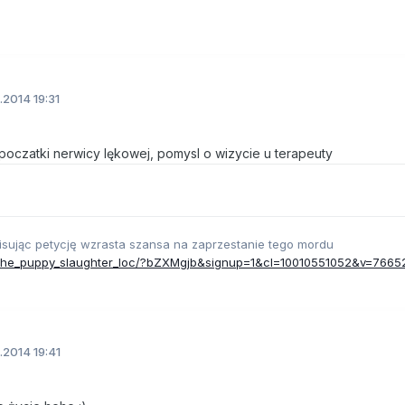
2014 19:31
poczatki nerwicy lękowej, pomysl o wizycie u terapeuty
isując petycję wzrasta szansa na zaprzestanie tego mordu
op_the_puppy_slaughter_loc/?bZXMgjb&signup=1&cl=10010551052&v=7665
2014 19:41