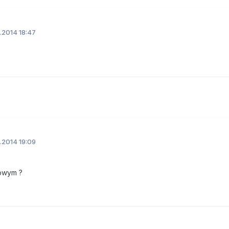
.2014 18:47
.2014 19:09
wowym ?