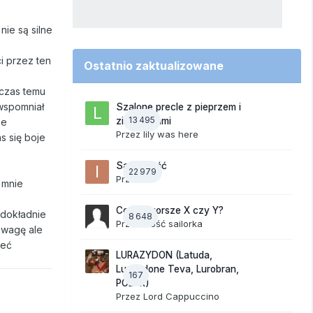
nie są silne
.
i przez ten
Ostatnio zaktualizowane
 czas temu
 wspomniał
Szalone precle z pieprzem i
13 495
ziemniakami
ne
Przez
lily was here
s się boje
Samotność
22 979
Przez
ixi
 mnie
Co jest gorsze X czy Y?
 dokładnie
8 648
Przez Gość sailorka
uwagę ale
ieć
LURAZYDON (Latuda,
Lurasidone Teva, Lurobran,
167
POLUR)
Przez
Lord Cappuccino