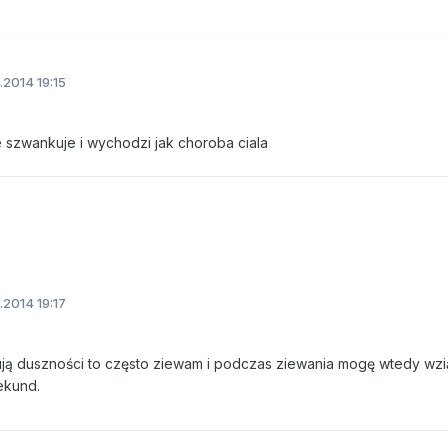
2014 19:15
e szwankuje i wychodzi jak choroba ciala
2014 19:17
ą duszności to często ziewam i podczas ziewania mogę wtedy wzi
ekund.