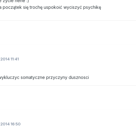
e życie hehe :)
a początek się trochę uspokoić wyciszyć psychikę
2014 11:41
wykluczyc somatyczne przyczyny dusznosci
2014 16:50