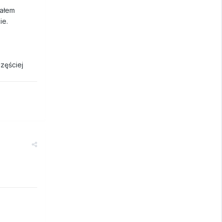
iałem
ie.
zęściej