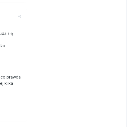
uda się
nku
j co prawda
j kilka