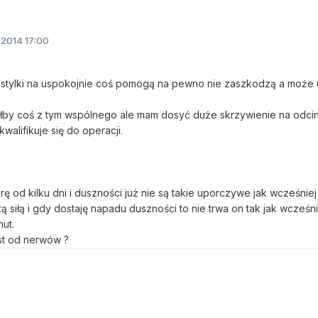
2014 17:00
tylki na uspokojnie coś pomogą na pewno nie zaszkodzą a może 
ałby coś z tym wspólnego ale mam dosyć duże skrzywienie na odci
walifikuje się do operacji.
ę od kilku dni i duszności już nie są takie uporczywe jak wcześnie
 siłą i gdy dostaję napadu duszności to nie trwa on tak jak wcześnie
nut.
st od nerwów ?