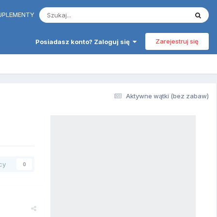
 SUPLEMENTY
Zarejestruj się
Posiadasz konto? Zaloguj się
Aktywne wątki (bez zabaw)
cy
0