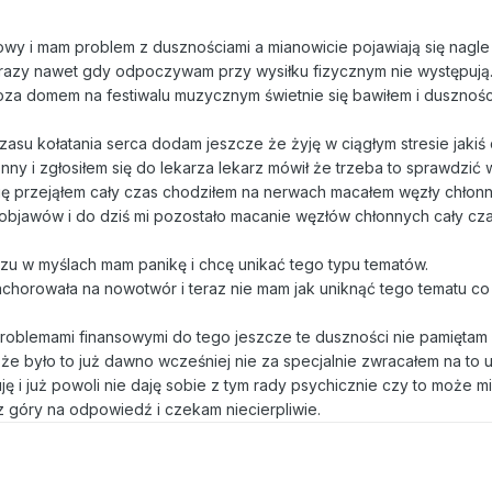
owy i mam problem z dusznościami a mianowicie pojawiają się nagle 
ka razy nawet gdy odpoczywam przy wysiłku fizycznym nie występują
 poza domem na festiwalu muzycznym świetnie się bawiłem i dusznośc
su kołatania serca dodam jeszcze że żyję w ciągłym stresie jakiś
ny i zgłosiłem się do lekarza lekarz mówił że trzeba to sprawdzić
się przejąłem cały czas chodziłem na nerwach macałem węzły chłon
objawów i do dziś mi pozostało macanie węzłów chłonnych cały cza
zu w myślach mam panikę i chcę unikać tego typu tematów.
chorowała na nowotwór i teraz nie mam jak uniknąć tego tematu co
 problemami finansowymi do tego jeszcze te duszności nie pamiętam
 że było to już dawno wcześniej nie za specjalnie zwracałem na to 
uję i już powoli nie daję sobie z tym rady psychicznie czy to może m
 góry na odpowiedź i czekam niecierpliwie.