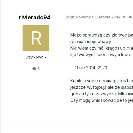
rivieradc94
Opublikowano
5 Sierpnia 2014
05.08.
Może sprawdzę czy ziołowe pas
rozwiać moje obawy.
Nie wiem czy mój kręgosłup mi
lędźwiowym i piersiowym które k
Użytkownik
-- 11 sie 2014, 21:23 --
6
Kupiłem sobie neomag stres bior
jeszcze występują ale ze słabszą
godzin tylko zazwyczaj kilka mi
Czy mogę wnioskować że to je