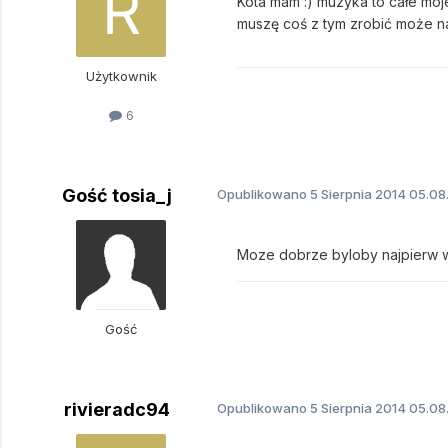
Kota mam :) muzyka to całe moj
muszę coś z tym zrobić może n
Użytkownik
6
Gość tosia_j
Opublikowano
5 Sierpnia 2014
05.08.
Moze dobrze byloby najpierw 
Gość
rivieradc94
Opublikowano
5 Sierpnia 2014
05.08.