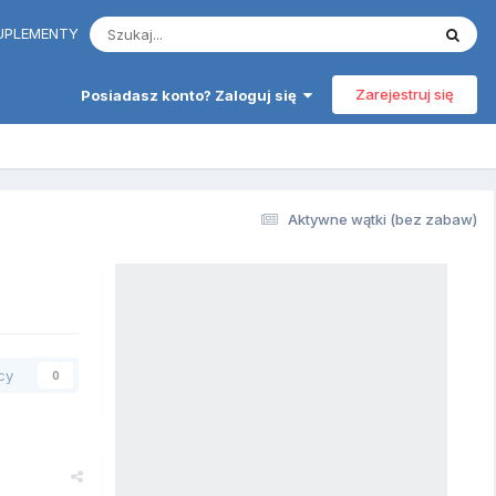
 SUPLEMENTY
Zarejestruj się
Posiadasz konto? Zaloguj się
Aktywne wątki (bez zabaw)
cy
0