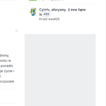
Cytaty, aforyzmy.. (i inne fajne
499
teksty)
Przez
ewa125
biony,
ności w
 poradni
e życie i
ć
poczuciem