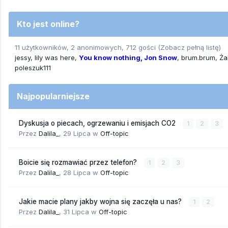
Kto jest online?
11 użytkowników, 2 anonimowych, 712 gości
(Zobacz pełną listę)
jessy
lily was here
You know nothing, Jon Snow
brum.brum
Ża
poleszuk111
Najpopularniejsze
Dyskusja o piecach, ogrzewaniu i emisjach CO2
1
2
3
Przez
Dalila_
,
29 Lipca
w
Off-topic
Boicie się rozmawiać przez telefon?
1
2
3
Przez
Dalila_
,
28 Lipca
w
Off-topic
Jakie macie plany jakby wojna się zaczęła u nas?
1
2
Przez
Dalila_
,
31 Lipca
w
Off-topic