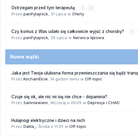
Ostrzegam przed tym terapeutą
1
2
Przez
panPytajnick
,
31 Lipca
w
Oferty
Czy komuś z Was udało się całkowicie wyjść z choroby?
1
Przez
panPytajnick
,
26 Lipca
w
Nerwica lękowa
Nowe wątki
Jaka jest Twoja ulubiona forma przemieszczania się bądź trans
Przez
KochamElcie
,
14 godzin temu
w
Off-topic
Czuje się ok, ale nic mi się nie chce - dopamina?
Przez
Samniewiem
,
Wczoraj o 09:05
w
Depresja i CHAD
Hulajnogi elektryczne i dzieci na nich
Przez
Dalila_
,
Środa o 11:05
w
Off-topic