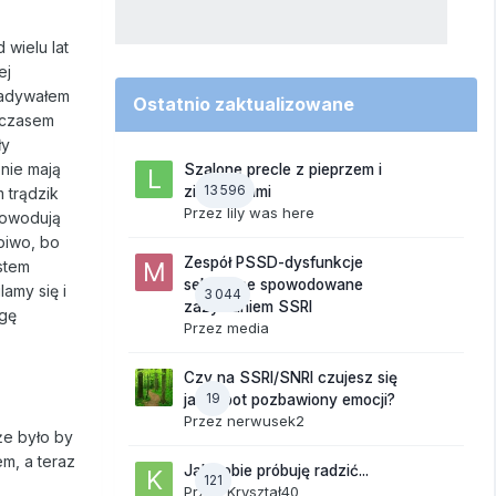
 wielu lat
ej
siadywałem
Ostatnio zaktualizowane
z czasem
ły
nie mają
Szalone precle z pieprzem i
13 596
ziemniakami
 trądzik
Przez
lily was here
powodują
 piwo, bo
Zespół PSSD-dysfunkcje
stem
seksualne spowodowane
lamy się i
3 044
zażywaniem SSRI
ogę
Przez
media
Czy na SSRI/SNRI czujesz się
19
jak robot pozbawiony emocji?
Przez
nerwusek2
że było by
m, a teraz
Jak sobie próbuję radzić...
121
Przez
Kryształ40