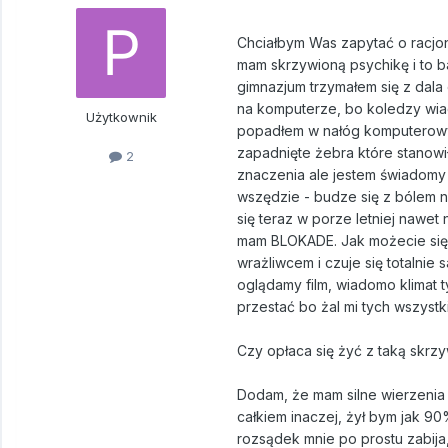
Chciałbym Was zapytać o racjon
mam skrzywioną psychikę i to b
gimnazjum trzymałem się z dala
na komputerze, bo koledzy wiad
Użytkownik
popadłem w nałóg komputerowy,
zapadnięte żebra które stanowi
2
znaczenia ale jestem świadomy 
wszędzie - budze się z bólem n
się teraz w porze letniej nawet 
mam BLOKADE. Jak możecie się 
wrażliwcem i czuje się totalnie
oglądamy film, wiadomo klimat ty
przestać bo żal mi tych wszystki
Czy opłaca się żyć z taką skrzy
Dodam, że mam silne wierzenia 
całkiem inaczej, żył bym jak 9
rozsądek mnie po prostu zabija