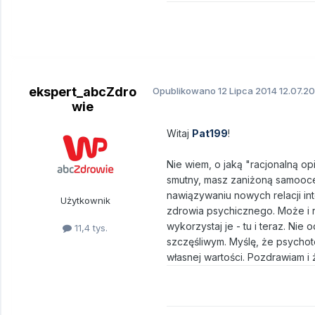
ekspert_abcZdro
Opublikowano
12 Lipca 2014
12.07.20
wie
Witaj
Pat199
!
Nie wiem, o jaką "racjonalną op
smutny, masz zaniżoną samooce
nawiązywaniu nowych relacji in
Użytkownik
zdrowia psychicznego. Może i r
wykorzystaj je - tu i teraz. Nie 
11,4 tys.
szczęśliwym. Myślę, że psychot
własnej wartości. Pozdrawiam i