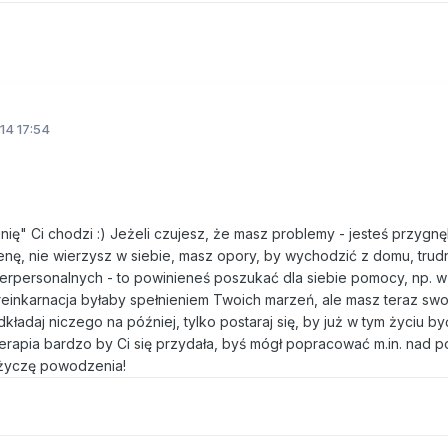
14 17:54
inię" Ci chodzi :) Jeżeli czujesz, że masz problemy - jesteś przygnę
nę, nie wierzysz w siebie, masz opory, by wychodzić z domu, trud
terpersonalnych - to powinieneś poszukać dla siebie pomocy, np. w
einkarnacja byłaby spełnieniem Twoich marzeń, ale masz teraz swoj
odkładaj niczego na później, tylko postaraj się, by już w tym życiu by
erapia bardzo by Ci się przydała, byś mógł popracować m.in. nad 
 życzę powodzenia!