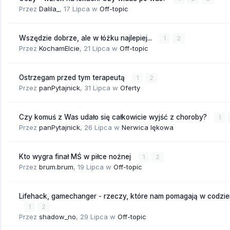
Przez
Dalila_
,
17 Lipca
w
Off-topic
Wszędzie dobrze, ale w łóżku najlepiej...
1
2
Przez
KochamElcie
,
21 Lipca
w
Off-topic
Ostrzegam przed tym terapeutą
1
2
Przez
panPytajnick
,
31 Lipca
w
Oferty
Czy komuś z Was udało się całkowicie wyjść z choroby?
1
Przez
panPytajnick
,
26 Lipca
w
Nerwica lękowa
Kto wygra finał MŚ w piłce nożnej
1
2
Przez
brum.brum
,
19 Lipca
w
Off-topic
Lifehack, gamechanger - rzeczy, które nam pomagają w codzi
1
2
Przez
shadow_no
,
29 Lipca
w
Off-topic