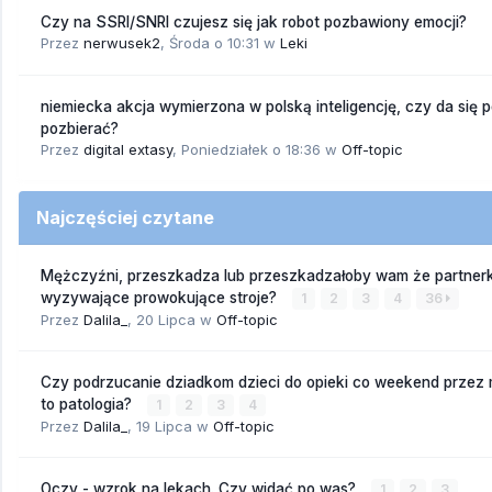
Czy na SSRI/SNRI czujesz się jak robot pozbawiony emocji?
Przez
nerwusek2
,
Środa o 10:31
w
Leki
niemiecka akcja wymierzona w polską inteligencję, czy da się 
pozbierać?
Przez
digital extasy
,
Poniedziałek o 18:36
w
Off-topic
Najczęściej czytane
Mężczyźni, przeszkadza lub przeszkadzałoby wam że partnerk
wyzywające prowokujące stroje?
1
2
3
4
36
Przez
Dalila_
,
20 Lipca
w
Off-topic
Czy podrzucanie dziadkom dzieci do opieki co weekend przez
to patologia?
1
2
3
4
Przez
Dalila_
,
19 Lipca
w
Off-topic
Oczy - wzrok na lekach. Czy widać po was?
1
2
3