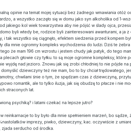
alną opinie na temat mojej sytuacji bez żadnego wmawiania otóż od
ardzo, a wszystko zaczęło się w domu jako syn alkoholika od 1-wsz
 od jakiego kol wiek towarzystwa aby nie pójść w ślady ojca, prze
omo byli wtedy be, rodzice byli zainteresowani awanturami, a ja 
 i tak wszystko się ciągnęło, efektem siedzenia przed kompem by
ły dla mnie ogromny kompleks wychodzenia do ludzi. Dziś te żebra 
tego że mam 196 cm wzrostu i jestem chudy jak patyk, do tego mam
a plecach głowie czy tyłku. to są moje ogromne kompleksy, które 
nie wyjdę nad jezioro. Znowu jak się zrobi chłodniej to nie pójde na
domyślić dziewczyny też nie mam, bo to by chciał trędowatego, je
 samotny, chwilami śnie o tym, że spędzam czas z dziewczyną, przytu
powo romantik, ale to tylko iluzja, jak się obudzę to płacze i nie m
ch straconych lat.
wioną psychiką? i latami czekać na lepsze jutro?
w reinkarnacje to by było dla mnie spełnieniem marzeń, bo sądze, 
0%nastolatków imprezy, piwko, dziewczyny, kac. oczywiście z umiare
, zjada serducho od środka.