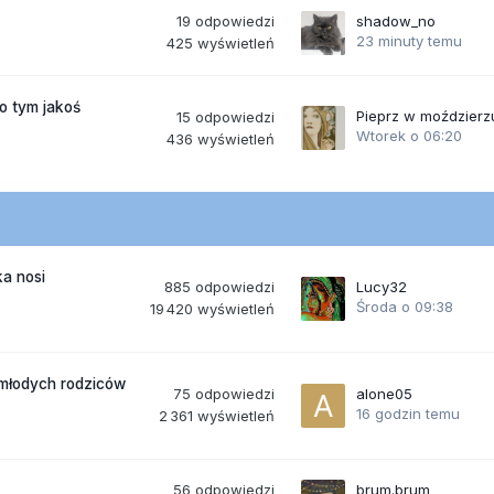
19
odpowiedzi
shadow_no
23 minuty temu
425
wyświetleń
po tym jakoś
Pieprz w moździerz
15
odpowiedzi
Wtorek o 06:20
436
wyświetleń
a nosi
885
odpowiedzi
Lucy32
Środa o 09:38
19 420
wyświetleń
 młodych rodziców
75
odpowiedzi
alone05
16 godzin temu
2 361
wyświetleń
56
odpowiedzi
brum.brum