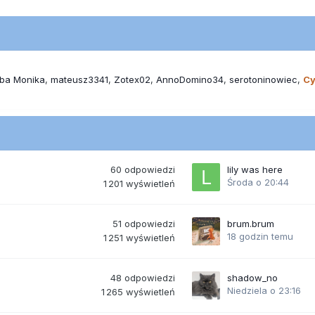
ba Monika
mateusz3341
Zotex02
AnnoDomino34
serotoninowiec
Cy
60
odpowiedzi
lily was here
Środa o 20:44
1 201
wyświetleń
51
odpowiedzi
brum.brum
18 godzin temu
1 251
wyświetleń
48
odpowiedzi
shadow_no
Niedziela o 23:16
1 265
wyświetleń