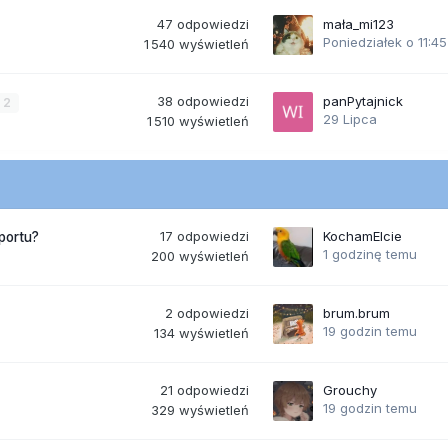
47
odpowiedzi
mała_mi123
Poniedziałek o 11:45
1 540
wyświetleń
38
odpowiedzi
panPytajnick
2
29 Lipca
1 510
wyświetleń
17
odpowiedzi
KochamElcie
portu?
1 godzinę temu
200
wyświetleń
2
odpowiedzi
brum.brum
19 godzin temu
134
wyświetleń
21
odpowiedzi
Grouchy
19 godzin temu
329
wyświetleń