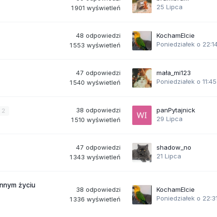
25 Lipca
1 901
wyświetleń
48
odpowiedzi
KochamElcie
Poniedziałek o 22:1
1 553
wyświetleń
47
odpowiedzi
mała_mi123
Poniedziałek o 11:45
1 540
wyświetleń
38
odpowiedzi
panPytajnick
2
29 Lipca
1 510
wyświetleń
47
odpowiedzi
shadow_no
21 Lipca
1 343
wyświetleń
ennym życiu
38
odpowiedzi
KochamElcie
Poniedziałek o 22:3
1 336
wyświetleń