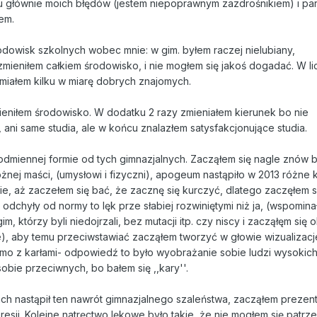
u głównie moich błędów (jestem niepoprawnym zazdrośnikiem) i par
łem.
dowisk szkolnych wobec mnie: w gim. byłem raczej nielubiany,
ieniłem całkiem środowisko, i nie mogłem się jakoś dogadać. W li
miałem kilku w miarę dobrych znajomych.
eniłem środowisko. W dodatku 2 razy zmieniałem kierunek bo nie
ani same studia, ale w końcu znalazłem satysfakcjonujące studia.
odmiennej formie od tych gimnazjalnych. Zacząłem się nagle znów 
óżnej maści, (umysłowi i fizyczni), apogeum nastąpiło w 2013 różne k
ie, aż zaczełem się bać, że zacznę się kurczyć, dlatego zaczęłem s
odchyły od normy to lęk prze słabiej rozwiniętymi niż ja, (wspomin
 którzy byli niedojrzali, bez mutacji itp. czy niscy i zacząłęm się 
, aby temu przeciwstawiać zacząłem tworzyć w głowie wizualizacje
k samo z karłami- odpowiedź to było wyobrażanie sobie ludzi wysokich
bie przeciwnych, bo bałem się ,,kary''.
ach nastąpił ten nawrót gimnazjalnego szaleństwa, zacząłem preze
esji. Kolejne natręctwo lękowe było takie, że nie mogłem się patrz