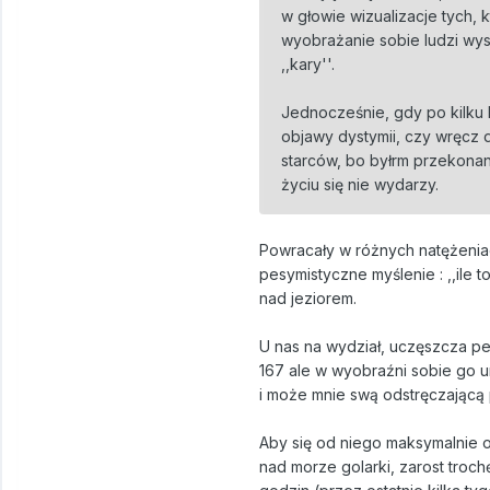
w głowie wizualizacje tych, k
wyobrażanie sobie ludzi wys
,,kary''.
Jednocześnie, gdy po kilku 
objawy dystymii, czy wręcz d
starców, bo byłrm przekonan
życiu się nie wydarzy.
Powracały w różnych natężeniac
pesymistyczne myślenie : ,,ile t
nad jeziorem.
U nas na wydział, uczęszcza pew
167 ale w wyobraźni sobie go u
i może mnie swą odstręczającą 
Aby się od niego maksymalnie od
nad morze golarki, zarost trochę