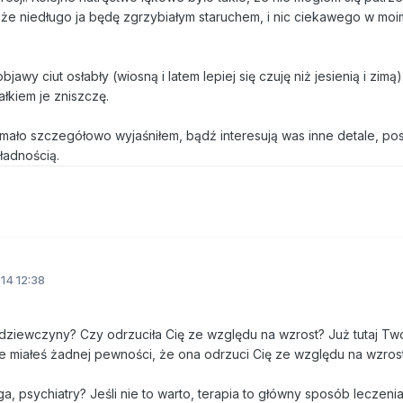
 że niedługo ja będę zgrzybiałym staruchem, i nic ciekawego w moim
jawy ciut osłabły (wiosną i latem lepiej się czuję niż jesienią i zimą
łkiem je zniszczę.
t mało szczegółowo wyjaśniłem, bądź interesują was inne detale, pos
ładnością.
14 12:38
 dziewczyny? Czy odrzuciła Cię ze względu na wzrost? Już tutaj Twó
ie miałeś żadnej pewności, że ona odrzuci Cię ze względu na wzrost
, psychiatry? Jeśli nie to warto, terapia to główny sposób leczeni