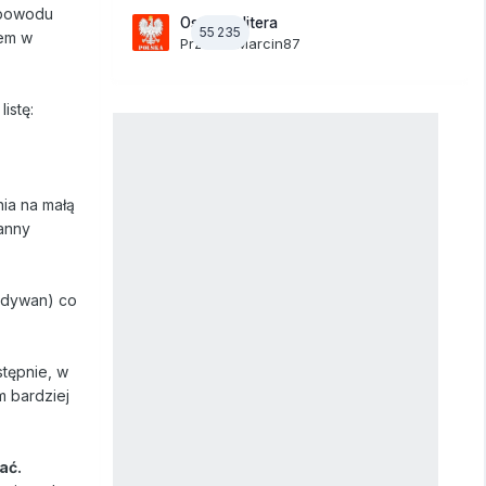
 powodu
Ostatnia litera
55 235
łem w
Przez
19Marcin87
istę:
nia na małą
anny
a dywan) co
stępnie, w
m bardziej
ać.