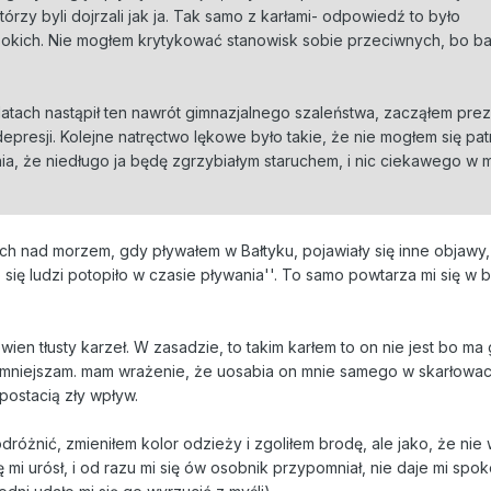
tórzy byli dojrzali jak ja. Tak samo z karłami- odpowiedź to było
okich. Nie mogłem krytykować stanowisk sobie przeciwnych, bo ba
latach nastąpił ten nawrót gimnazjalnego szaleństwa, zacząłem pr
epresji. Kolejne natręctwo lękowe było takie, że nie mogłem się pa
ia, że niedługo ja będę zgrzybiałym staruchem, i nic ciekawego w 
h nad morzem, gdy pływałem w Bałtyku, pojawiały się inne objawy,
o się ludzi potopiło w czasie pływania''. To samo powtarza mi się w 
ien tłusty karzeł. W zasadzie, to takim karłem to on nie jest bo ma
mniejszam. mam wrażenie, że uosabia on mnie samego w skarłowacia
postacią zły wpływ.
różnić, zmieniłem kolor odzieży i zgoliłem brodę, ale jako, że nie
 mi urósł, i od razu mi się ów osobnik przypomniał, nie daje mi spok