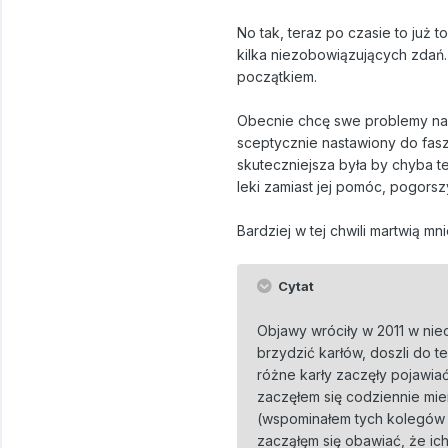
No tak, teraz po czasie to już t
kilka niezobowiązujących zdań.
początkiem.
Obecnie chcę swe problemy na l
sceptycznie nastawiony do fasze
skuteczniejsza była by chyba t
leki zamiast jej pomóc, pogorszy
Bardziej w tej chwili martwią mn
Cytat
Objawy wróciły w 2011 w nie
brzydzić karłów, doszli do t
różne karły zaczęły pojawiać
zaczęłem się codziennie mier
(wspominałem tych kolegów z 
zacząłęm się obawiać, że i