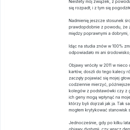
Niestety mój związek, z powod
się rozpadł, i z tym się pogodzi
Nadmienię jeszcze stosunek śro
prawdopdobnie z powodu, że zm
między poprawnymi a dobrymi, 
Idąc na studia znów w 100% zmi
odpowiadało mi ani środowisko, 
Objawy wróciły w 2011 w nieco 
karłów, doszli do tego kalecy r
zaczęły pojawiać się mojej głow
codziennie mierzyć, późniejsze 
kolegów z podstawówki czy z gim,
ich geny mogą wpłynąć na moje)
którzy byli dojrzali jak ja. Ta
mogłem krytykować stanowisk so
Jednocześnie, gdy po kilku lat
objawy dystymii, czy wręcz depr