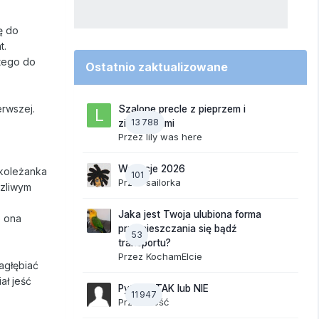
ę do
t.
 tego do
Ostatnio zaktualizowane
erwszej.
Szalone precle z pieprzem i
13 788
ziemniakami
Przez
lily was here
Wakacje 2026
 koleżanka
101
Przez
sailorka
rzliwym
Jaka jest Twoja ulubiona forma
e ona
przemieszczania się bądź
53
transportu?
Przez
KochamElcie
zagłębiać
ał jeść
Pytania TAK lub NIE
11 947
Przez Gość