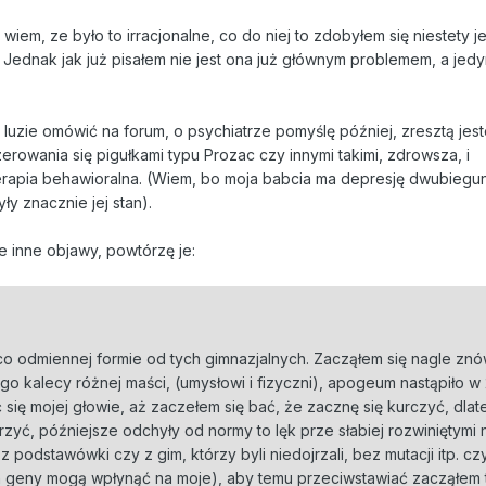
o wiem, ze było to irracjonalne, co do niej to zdobyłem się niestety j
 Jednak jak już pisałem nie jest ona już głównym problemem, a jedy
uzie omówić na forum, o psychiatrze pomyślę później, zresztą jes
rowania się pigułkami typu Prozac czy innymi takimi, zdrowsza, i
erapia behawioralna. (Wiem, bo moja babcia ma depresję dwubiegu
ły znacznie jej stan).
ie inne objawy, powtórzę je:
co odmiennej formie od tych gimnazjalnych. Zacząłem się nagle zn
ego kalecy różnej maści, (umysłowi i fizyczni), apogeum nastąpiło w
 się mojej głowie, aż zaczełem się bać, że zacznę się kurczyć, dla
zyć, późniejsze odchyły od normy to lęk prze słabiej rozwiniętymi ni
podstawówki czy z gim, którzy byli niedojrzali, bez mutacji itp. czy
ch geny mogą wpłynąć na moje), aby temu przeciwstawiać zacząłem