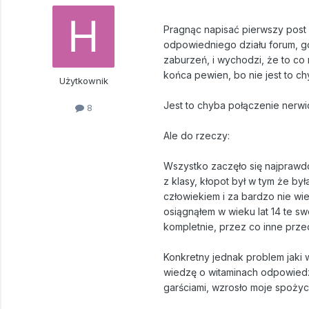
Pragnąc napisać pierwszy post
odpowiedniego działu forum, gd
zaburzeń, i wychodzi, że to co 
końca pewien, bo nie jest to ch
Użytkownik
Jest to chyba połączenie nerwic
8
Ale do rzeczy:
Wszystko zaczęło się najprawd
z klasy, kłopot był w tym że b
człowiekiem i za bardzo nie wie
osiągnąłem w wieku lat 14 te sw
kompletnie, przez co inne przed
Konkretny jednak problem jaki w
wiedzę o witaminach odpowiedzia
garściami, wzrosło moje spożycie