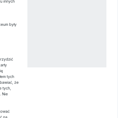
u innych
ceum były
brzydzić
arły
ię
ałem tych
obawiać, że
 tych,
. Nie
ntować
eć na