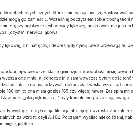
 o kłopotach psychicznych które mnie nękają, muszę dostosować si
zie mogę go zamieścić. Wcześniej poczytałem sobie trochę teorii n
mnie dręczy najbliższe jest nerwicy lękowej, aczkolwiek nie jestem
yba ,,czysta'' nerwica lękowa.
y lękowej, z n. natręctw, i depresją/dystymią, ale z przewagą tej pi
opodobniej w pierwszej klasie gimnazjum. Spodobała mi się pewna
yła wyższa ode mnie, a jednocześnie sam wówczas byłem dość tchó
działem jak się do niej odzywać, dokuczała kwestia wzrostu. I choć
oje 180 cm. to ona miała gdzieś 185 czy więcej nawet. Zaślepiła mni
stawicielki ,,płci piękniejszej'' były kompletnie po za moją uwagą.
tedy wystąpił, to była moja fiksacja nt. mojego wzrostu. Zacząłem 
lnych za wzrost, czyli A, i B2. Począłem wypijać mleko litrami, nabi
 mięsa, jajek itp.