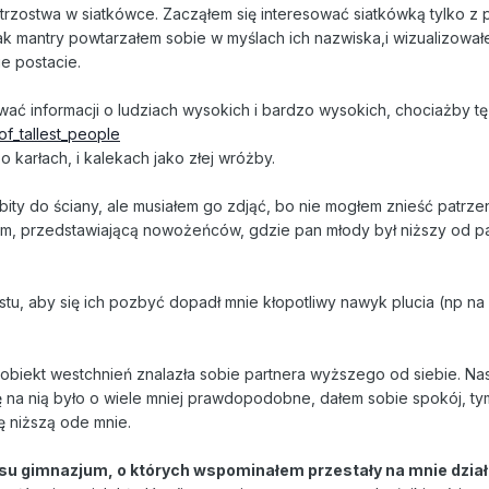
trzostwa w siatkówce. Zacząłem się interesować siatkówką tylko z
ak mantry powtarzałem sobie w myślach ich nazwiska,i wizualizowa
e postacie.
ć informacji o ludziach wysokich i bardzo wysokich, chociażby tę l
_of_tallest_people
 karłach, i kalekach jako złej wróżby.
ity do ściany, ale musiałem go zdjąć, bo nie mogłem znieść patrze
nem, przedstawiającą nowożeńców, gdzie pan młody był niższy od p
ostu, aby się ich pozbyć dopadł mnie kłopotliwy nawyk plucia (np n
 obiekt westchnień znalazła sobie partnera wyższego od siebie. Na
ę na nią było o wiele mniej prawdopodobne, dałem sobie spokój, ty
ę niższą ode mnie.
su gimnazjum, o których wspominałem przestały na mnie dział