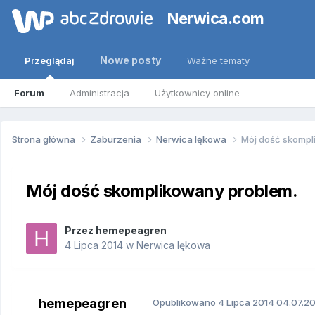
Nerwica.com
Nowe posty
Przeglądaj
Ważne tematy
Forum
Administracja
Użytkownicy online
Strona główna
Zaburzenia
Nerwica lękowa
Mój dość skompl
Mój dość skomplikowany problem.
Przez
hemepeagren
4 Lipca 2014
w
Nerwica lękowa
hemepeagren
Opublikowano
4 Lipca 2014
04.07.20