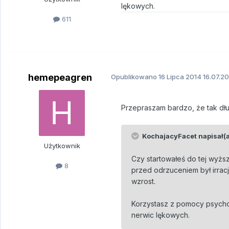
lękowych.
611
hemepeagren
Opublikowano
16 Lipca 2014
16.07.20
Przepraszam bardzo, że tak dł
KochajacyFacet napisał(a
Użytkownik
Czy startowałeś do tej wyżs
8
przed odrzuceniem był irrac
wzrost.
Korzystasz z pomocy psycholo
nerwic lękowych.