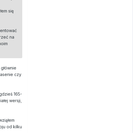
łem się
ezentować
trzeć na
moim
 głównie
basenie czy
 gdzieś 165-
łej wersji,
 wziąłem
oju od kilku