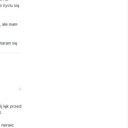
 życiu się
), ale mam
taram się
j lęk przed
.
a nerwic