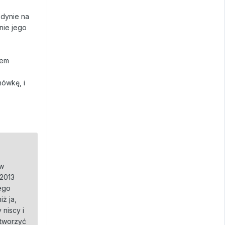
edynie na
nie jego
tem
nówkę, i
ów
 2013
tego
ż ja,
 niscy i
 tworzyć