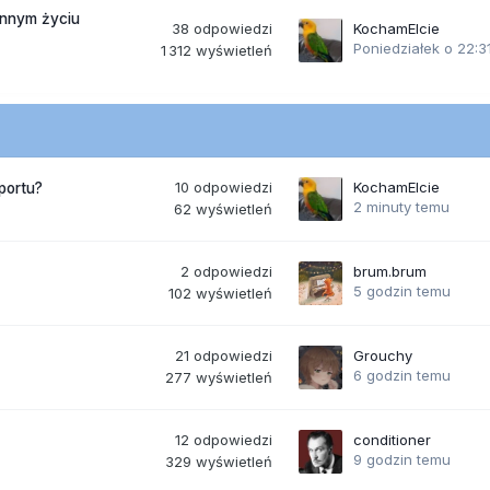
ennym życiu
38
odpowiedzi
KochamElcie
Poniedziałek o 22:3
1 312
wyświetleń
10
odpowiedzi
KochamElcie
portu?
2 minuty temu
62
wyświetleń
2
odpowiedzi
brum.brum
5 godzin temu
102
wyświetleń
21
odpowiedzi
Grouchy
6 godzin temu
277
wyświetleń
12
odpowiedzi
conditioner
9 godzin temu
329
wyświetleń