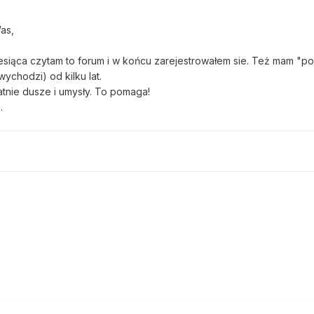
as,
iesiąca czytam to forum i w końcu zarejestrowałem sie. Też mam "p
wychodzi) od kilku lat.
ratnie dusze i umysły. To pomaga!
.