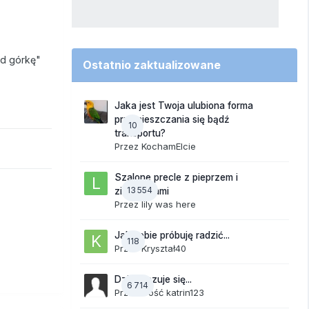
od górkę"
Ostatnio zaktualizowane
Jaka jest Twoja ulubiona forma
przemieszczania się bądź
10
transportu?
Przez
KochamElcie
Szalone precle z pieprzem i
13 554
ziemniakami
Przez
lily was here
Jak sobie próbuję radzić...
118
Przez
Kryształ40
Dzisiaj czuje się...
6 714
Przez Gość katrin123