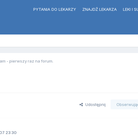
PYTANIA DO LEKARZY
ZNAJDŹ LEKARZA
LEKI I
am - pierwszy raz na forum.
Udostępnij
Obserwują
07 23:30