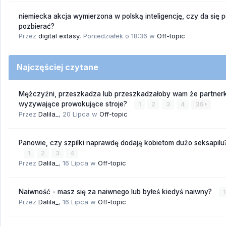
niemiecka akcja wymierzona w polską inteligencję, czy da się 
pozbierać?
Przez
digital extasy
,
Poniedziałek o 18:36
w
Off-topic
Najczęściej czytane
Mężczyźni, przeszkadza lub przeszkadzałoby wam że partnerk
wyzywające prowokujące stroje?
1
2
3
4
36
Przez
Dalila_
,
20 Lipca
w
Off-topic
Panowie, czy szpilki naprawdę dodają kobietom dużo seksapilu
1
2
3
4
Przez
Dalila_
,
16 Lipca
w
Off-topic
Naiwność - masz się za naiwnego lub byłeś kiedyś naiwny?
1
Przez
Dalila_
,
16 Lipca
w
Off-topic