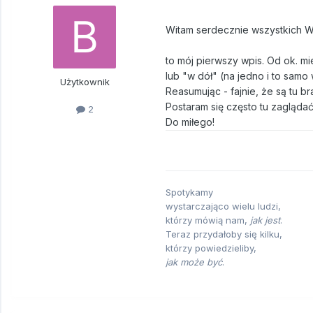
Witam serdecznie wszystkich W
to mój pierwszy wpis. Od ok. m
lub "w dół" (na jedno i to samo 
Użytkownik
Reasumując - fajnie, że są tu b
Postaram się często tu zaglądać
2
Do miłego!
Spotykamy
wystarczająco wielu ludzi,
którzy mówią nam,
jak jest
.
Teraz przydałoby się kilku,
którzy powiedzieliby,
jak może być
.