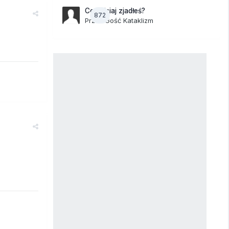
Co dzisiaj zjadłeś?
872
Przez Gość Kataklizm