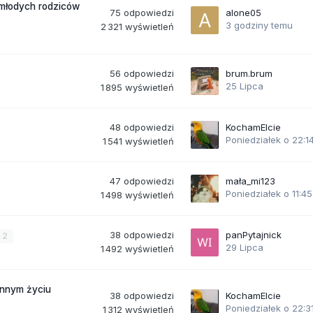
 młodych rodziców
75
odpowiedzi
alone05
3 godziny temu
2 321
wyświetleń
56
odpowiedzi
brum.brum
25 Lipca
1 895
wyświetleń
48
odpowiedzi
KochamElcie
Poniedziałek o 22:1
1 541
wyświetleń
47
odpowiedzi
mała_mi123
Poniedziałek o 11:45
1 498
wyświetleń
38
odpowiedzi
panPytajnick
2
29 Lipca
1 492
wyświetleń
ennym życiu
38
odpowiedzi
KochamElcie
Poniedziałek o 22:3
1 312
wyświetleń