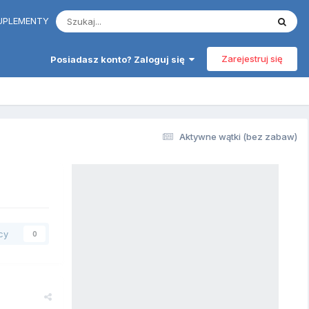
 SUPLEMENTY
Zarejestruj się
Posiadasz konto? Zaloguj się
Aktywne wątki (bez zabaw)
cy
0