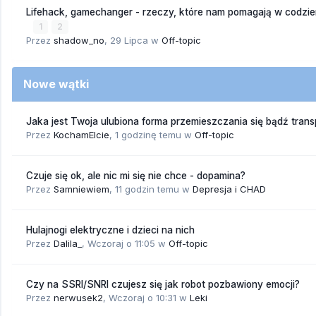
Lifehack, gamechanger - rzeczy, które nam pomagają w codzi
1
2
Przez
shadow_no
,
29 Lipca
w
Off-topic
Nowe wątki
Jaka jest Twoja ulubiona forma przemieszczania się bądź trans
Przez
KochamElcie
,
1 godzinę temu
w
Off-topic
Czuje się ok, ale nic mi się nie chce - dopamina?
Przez
Samniewiem
,
11 godzin temu
w
Depresja i CHAD
Hulajnogi elektryczne i dzieci na nich
Przez
Dalila_
,
Wczoraj o 11:05
w
Off-topic
Czy na SSRI/SNRI czujesz się jak robot pozbawiony emocji?
Przez
nerwusek2
,
Wczoraj o 10:31
w
Leki