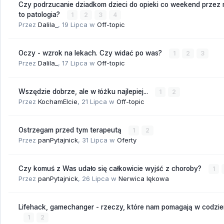
Czy podrzucanie dziadkom dzieci do opieki co weekend przez
to patologia?
1
2
3
4
Przez
Dalila_
,
19 Lipca
w
Off-topic
Oczy - wzrok na lekach. Czy widać po was?
1
2
3
Przez
Dalila_
,
17 Lipca
w
Off-topic
Wszędzie dobrze, ale w łóżku najlepiej...
1
2
Przez
KochamElcie
,
21 Lipca
w
Off-topic
Ostrzegam przed tym terapeutą
1
2
Przez
panPytajnick
,
31 Lipca
w
Oferty
Czy komuś z Was udało się całkowicie wyjść z choroby?
1
Przez
panPytajnick
,
26 Lipca
w
Nerwica lękowa
Lifehack, gamechanger - rzeczy, które nam pomagają w codzi
1
2