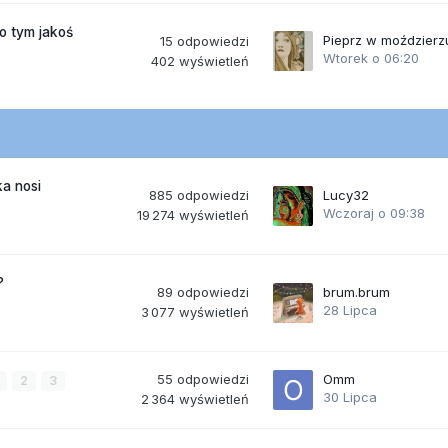
po tym jakoś
Pieprz w moździerz
15
odpowiedzi
Wtorek o 06:20
402
wyświetleń
a nosi
885
odpowiedzi
Lucy32
Wczoraj o 09:38
19 274
wyświetleń
?
89
odpowiedzi
brum.brum
28 Lipca
3 077
wyświetleń
55
odpowiedzi
Omm
2
3
30 Lipca
2 364
wyświetleń