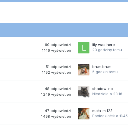
60
odpowiedzi
lily was here
23 godziny temu
1 146
wyświetleń
51
odpowiedzi
brum.brum
5 godzin temu
1 192
wyświetleń
48
odpowiedzi
shadow_no
Niedziela o 23:16
1 249
wyświetleń
47
odpowiedzi
mała_mi123
Poniedziałek o 11:45
1 498
wyświetleń