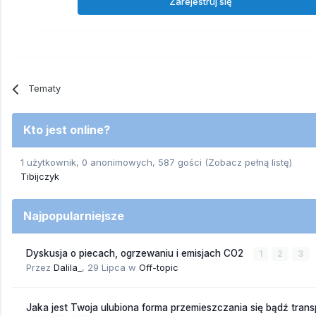
Zarejestruj się
Tematy
Kto jest online?
1 użytkownik, 0 anonimowych, 587 gości
(Zobacz pełną listę)
Tibijczyk
Najpopularniejsze
Dyskusja o piecach, ogrzewaniu i emisjach CO2
1
2
3
Przez
Dalila_
,
29 Lipca
w
Off-topic
Jaka jest Twoja ulubiona forma przemieszczania się bądź trans