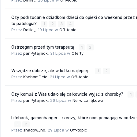
Przez
Dalila_
,
20 Lipca
w
Off-topic
Czy podrzucanie dziadkom dzieci do opieki co weekend przez
to patologia?
1
2
3
4
Przez
Dalila_
,
19 Lipca
w
Off-topic
Ostrzegam przed tym terapeutą
1
2
Przez
panPytajnick
,
31 Lipca
w
Oferty
Wszędzie dobrze, ale w łóżku najlepiej...
1
2
Przez
KochamElcie
,
21 Lipca
w
Off-topic
Czy komuś z Was udało się całkowicie wyjść z choroby?
1
Przez
panPytajnick
,
26 Lipca
w
Nerwica lękowa
Lifehack, gamechanger - rzeczy, które nam pomagają w codzi
1
2
Przez
shadow_no
,
29 Lipca
w
Off-topic