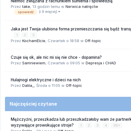
Niemoc związana z rachunkiem sumienia i spowiedzią
Przez
take
,
13 godzin temu
w
Nerwica natręctw
(i 9 więcej)
spowiedź
Jaka jest Twoja ulubiona forma przemieszczania się bądź trans
1
2
3
Przez
KochamElcie
,
Czwartek o 18:58
w
Off-topic
Czuje się ok, ale nic mi się nie chce - dopamina?
Przez
Samniewiem
,
Czwartek o 09:05
w
Depresja i CHAD
Hulajnogi elektryczne i dzieci na nich
Przez
Dalila_
,
Środa o 11:05
w
Off-topic
Najczęściej czytane
Mężczyźni, przeszkadza lub przeszkadzałoby wam że partnerk
wyzywające prowokujące stroje?
1
2
3
4
36