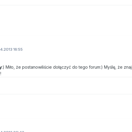
4.2013 16:55
y
:) Miło, że postanowiliście dołączyć do tego forum:) Myślę, że zna
!