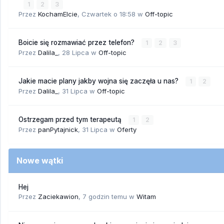
1
2
3
Przez
KochamElcie
,
Czwartek o 18:58
w
Off-topic
Boicie się rozmawiać przez telefon?
1
2
3
Przez
Dalila_
,
28 Lipca
w
Off-topic
Jakie macie plany jakby wojna się zaczęła u nas?
1
2
Przez
Dalila_
,
31 Lipca
w
Off-topic
Ostrzegam przed tym terapeutą
1
2
Przez
panPytajnick
,
31 Lipca
w
Oferty
Nowe wątki
Hej
Przez
Zaciekawion
,
7 godzin temu
w
Witam