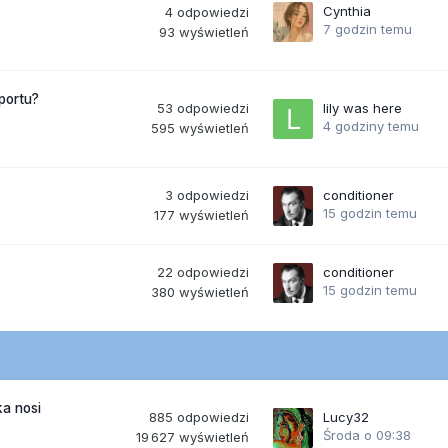
Cynthia
4
odpowiedzi
7 godzin temu
93
wyświetleń
portu?
53
odpowiedzi
lily was here
4 godziny temu
595
wyświetleń
3
odpowiedzi
conditioner
15 godzin temu
177
wyświetleń
22
odpowiedzi
conditioner
15 godzin temu
380
wyświetleń
a nosi
885
odpowiedzi
Lucy32
Środa o 09:38
19 627
wyświetleń