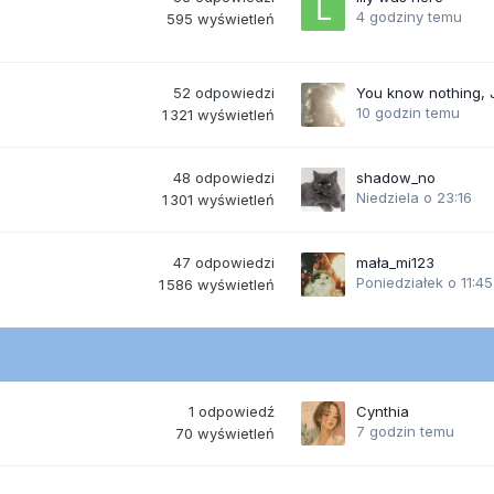
4 godziny temu
595
wyświetleń
52
odpowiedzi
You know nothing,
10 godzin temu
1 321
wyświetleń
48
odpowiedzi
shadow_no
Niedziela o 23:16
1 301
wyświetleń
47
odpowiedzi
mała_mi123
Poniedziałek o 11:45
1 586
wyświetleń
1
odpowiedź
Cynthia
7 godzin temu
70
wyświetleń