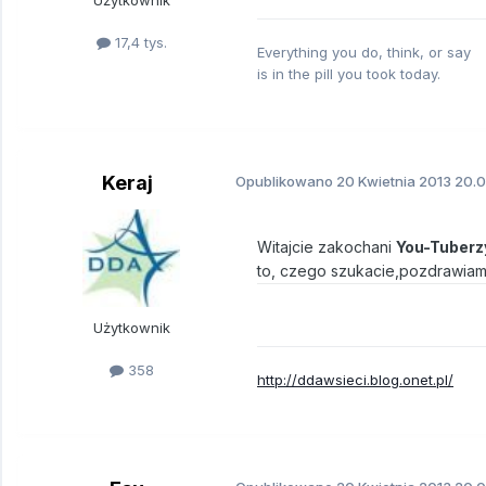
Użytkownik
17,4 tys.
Everything you do, think, or say
is in the pill you took today.
Keraj
Opublikowano
20 Kwietnia 2013
20.0
Witajcie zakochani
You-Tuberz
to, czego szukacie,pozdrawiam
Użytkownik
358
http://ddawsieci.blog.onet.pl/