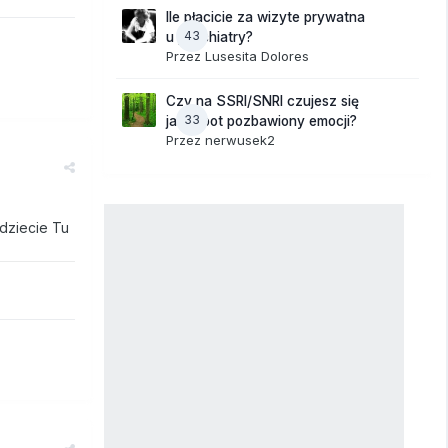
Ile płacicie za wizyte prywatna
43
u psychiatry?
Przez
Lusesita Dolores
Czy na SSRI/SNRI czujesz się
33
jak robot pozbawiony emocji?
Przez
nerwusek2
jdziecie Tu