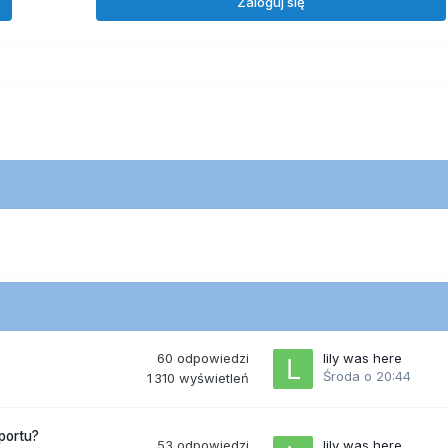
Zaloguj się
60
odpowiedzi
lily was here
Środa o 20:44
1 310
wyświetleń
portu?
53
odpowiedzi
lily was here