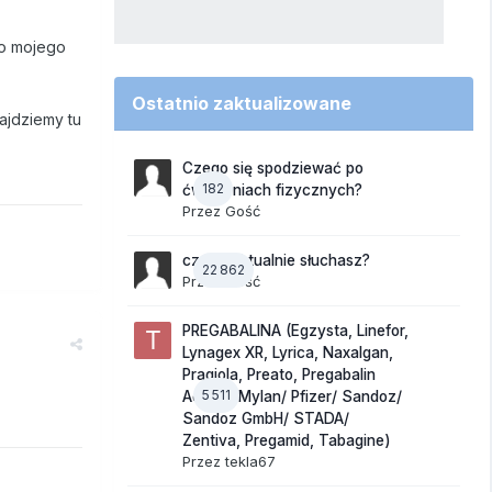
do mojego
Ostatnio zaktualizowane
ajdziemy tu
Czego się spodziewać po
182
ćwiczeniach fizycznych?
Przez Gość
czego aktualnie słuchasz?
22 862
Przez Gość
PREGABALINA (Egzysta, Linefor,
Lynagex XR, Lyrica, Naxalgan,
Pragiola, Preato, Pregabalin
5 511
Accord/Mylan/ Pfizer/ Sandoz/
Sandoz GmbH/ STADA/
Zentiva, Pregamid, Tabagine)
Przez
tekla67