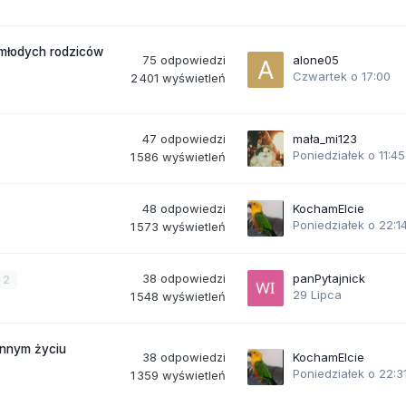
 młodych rodziców
75
odpowiedzi
alone05
Czwartek o 17:00
2 401
wyświetleń
47
odpowiedzi
mała_mi123
Poniedziałek o 11:45
1 586
wyświetleń
48
odpowiedzi
KochamElcie
Poniedziałek o 22:1
1 573
wyświetleń
38
odpowiedzi
panPytajnick
2
29 Lipca
1 548
wyświetleń
ennym życiu
38
odpowiedzi
KochamElcie
Poniedziałek o 22:3
1 359
wyświetleń