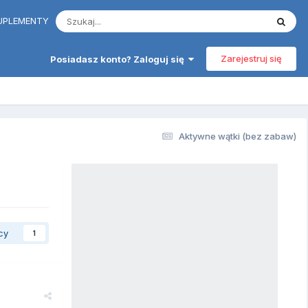
 SUPLEMENTY
Zarejestruj się
Posiadasz konto? Zaloguj się
Aktywne wątki (bez zabaw)
cy
1