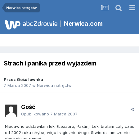
Nerwica natręctw
Nerwica.com
Strach i panika przed wyjazdem
Przez Gość Iownka
7 Marca 2007
w
Nerwica natręctw
Gość
Opublikowano
7 Marca 2007
Niedawno odstawiłam leki (Lexapro, Paxtin). Leki bralam caly czas
od 2002 roku chyba, więc tragicznie długo. Stwierdzilam ,ze nie
chce się zatruwać.