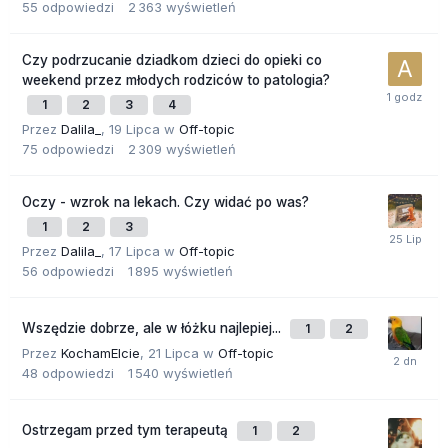
55
odpowiedzi
2 363
wyświetleń
Czy podrzucanie dziadkom dzieci do opieki co
weekend przez młodych rodziców to patologia?
1
2
3
4
Przez
Dalila_
,
19 Lipca
w
Off-topic
75
odpowiedzi
2 309
wyświetleń
Oczy - wzrok na lekach. Czy widać po was?
1
2
3
Przez
Dalila_
,
17 Lipca
w
Off-topic
56
odpowiedzi
1 895
wyświetleń
Wszędzie dobrze, ale w łóżku najlepiej...
1
2
Przez
KochamElcie
,
21 Lipca
w
Off-topic
48
odpowiedzi
1 540
wyświetleń
Ostrzegam przed tym terapeutą
1
2