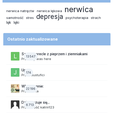
nerwica
nerwica natręctw
nerwica lękowa
depresja
samotność
stres
psychoterapia
strach
lęk
lęki
Ostatnio zaktualizowane
Szalone precle z pieprzem i ziemniakami
13 547
Przez
lily was here
Upały
174
Przez
Justufici
Wkurza mnie:
22 196
Przez
linka
Dzisiaj czuje się...
6 713
Przez Gość katrin123