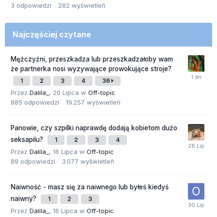
3
odpowiedzi
282
wyświetleń
Najczęściej czytane
Mężczyźni, przeszkadza lub przeszkadzałoby wam
że partnerka nosi wyzywające prowokujące stroje?
1
2
3
4
36
Przez
Dalila_
,
20 Lipca
w
Off-topic
885
odpowiedzi
19 257
wyświetleń
Panowie, czy szpilki naprawdę dodają kobietom dużo
seksapilu?
1
2
3
4
Przez
Dalila_
,
16 Lipca
w
Off-topic
89
odpowiedzi
3 077
wyświetleń
Naiwność - masz się za naiwnego lub byłeś kiedyś
naiwny?
1
2
3
Przez
Dalila_
,
16 Lipca
w
Off-topic