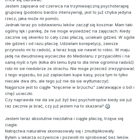
Jestem zapisana od czerwca na trzymiesięczną psychoterapię
grupową (podobno bardzo intensywną), jest to już chyba jedyna
rzecz, jaka może mi pomóc.
Jednak teraz po odstawieniu leków zaczął się koszmar. Mam taki
ogólny lęk i panikę, że nie moge wysiedzieć na zajęciach. Kiedy
zacznie się okienko to caly czas płaczę, uciekam gdzieś. W ogóle
ide gdzieś i od razu płaczę. Udzielam korepetycji, zawsze
przynosilo mi to radość, a teraz boję sie nawet to robic. W maju
jadę na dwudniową wycieczke do Mediolanu z przyjaciółmi i na
samą myśl o tym (kilka dni temu byla to dla mnie ogromna radość)
robi mi sie niedobrze ze strachu. Nie moge przecież zrezygnować
z tego wyjazdu, bo już zaplacilam kupe kasy, poza tym to tylko
niecale dwa dni, ale tego już nie da sie wytłumaczyć.
Najgorsze jest to ciągłe "kręcenie w brzuchu" zakrawające o ból i
chęć ucieczki.
Czy naprawde nie da sie już żyć bez psychotropów kiedy sie już
raz zacznie je brać, czy już jestem na to skazana?
Jestem teraz absolutnie niezdatna i ciągle płaczę, trzęse się
ciagle.
Natręctwa naturalnie skomasowały się i zmultiplikowały.
Byłam u lekarza oczywiscie i pozwolil mi sprobować bez leków.