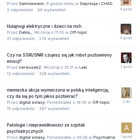
Przez
Samniewiem
,
9 godzin temu
w
Depresja i CHAD
2
odpowiedzi
99
wyświetleń
Hulajnogi elektryczne i dzieci na nich
Przez
Dalila_
,
Wczoraj o 11:05
w
Off-topic
21
odpowiedzi
274
wyświetleń
Czy na SSRI/SNRI czujesz się jak robot pozbawiony
emocji?
Przez
nerwusek2
,
Wczoraj o 10:31
w
Leki
12
odpowiedzi
328
wyświetleń
niemiecka akcja wymierzona w polską inteligencję,
czy da się po tym jakoś pozbierać?
Przez
digital extasy
,
Poniedziałek o 18:36
w
Off-topic
15
odpowiedzi
397
wyświetleń
Patologie i nieprawidłowości ze szpitali
psychiatrycznych
Przez
digital extasy
,
Poniedziałek o 09:38
w
Psychiatria