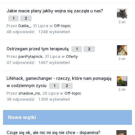
Jakie macie plany jakby wojna się zaczęła u nas?
1
2
Przez
Dalila_
,
31 Lipca
w
Off-topic
48
odpowiedzi
1 248
wyświetleń
Ostrzegam przed tym terapeutą
1
2
Przez
panPytajnick
,
31 Lipca
w
Oferty
47
odpowiedzi
1 497
wyświetleń
Lifehack, gamechanger - rzeczy, które nam pomagają
w codziennym życiu
1
2
Przez
shadow_no
,
29 Lipca
w
Off-topic
38
odpowiedzi
1 309
wyświetleń
Nowe wątki
Czuje się ok, ale nic mi się nie chce - dopamina?