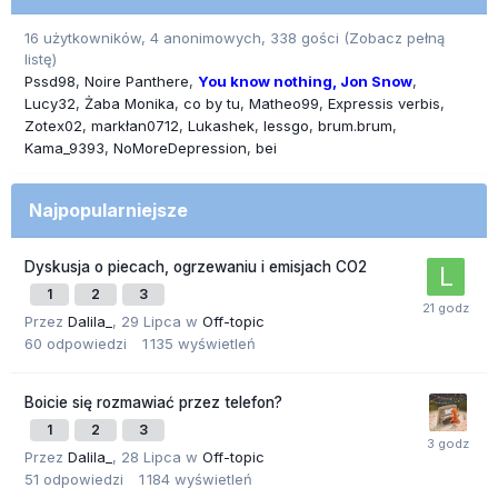
16 użytkowników, 4 anonimowych, 338 gości
(Zobacz pełną
listę)
Pssd98
Noire Panthere
You know nothing, Jon Snow
Lucy32
Żaba Monika
co by tu
Matheo99
Expressis verbis
Zotex02
markłan0712
Lukashek
lessgo
brum.brum
Kama_9393
NoMoreDepression
bei
Najpopularniejsze
Dyskusja o piecach, ogrzewaniu i emisjach CO2
1
2
3
Przez
Dalila_
,
29 Lipca
w
Off-topic
60
odpowiedzi
1 135
wyświetleń
Boicie się rozmawiać przez telefon?
1
2
3
Przez
Dalila_
,
28 Lipca
w
Off-topic
51
odpowiedzi
1 184
wyświetleń