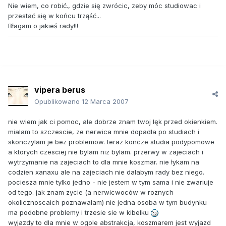
Nie wiem, co robić., gdzie się zwrócic, zeby móc studiowac i
przestać się w końcu trząść...
Błagam o jakieś rady!!!
vipera berus
Opublikowano
12 Marca 2007
nie wiem jak ci pomoc, ale dobrze znam twoj lęk przed okienkiem.
mialam to szczescie, ze nerwica mnie dopadla po studiach i
skonczylam je bez problemow. teraz koncze studia podypomowe
a ktorych czesciej nie bylam niz bylam. przerwy w zajeciach i
wytrzymanie na zajeciach to dla mnie koszmar. nie łykam na
codzien xanaxu ale na zajeciach nie dalabym rady bez niego.
pociesza mnie tylko jedno - nie jestem w tym sama i nie zwariuje
od tego. jak znam zycie (a nerwicwoców w roznych
okolicznoscaich poznawalam) nie jedna osoba w tym budynku
ma podobne problemy i trzesie sie w kibelku
wyjazdy to dla mnie w ogole abstrakcja, koszmarem jest wyjazd