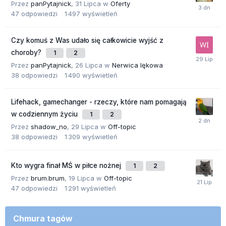
Przez
panPytajnick
,
31 Lipca
w
Oferty
47
odpowiedzi
1 497
wyświetleń
Czy komuś z Was udało się całkowicie wyjść z
choroby?
1
2
Przez
panPytajnick
,
26 Lipca
w
Nerwica lękowa
38
odpowiedzi
1 490
wyświetleń
Lifehack, gamechanger - rzeczy, które nam pomagają
w codziennym życiu
1
2
Przez
shadow_no
,
29 Lipca
w
Off-topic
38
odpowiedzi
1 309
wyświetleń
Kto wygra finał MŚ w piłce nożnej
1
2
Przez
brum.brum
,
19 Lipca
w
Off-topic
47
odpowiedzi
1 291
wyświetleń
Chmura tagów