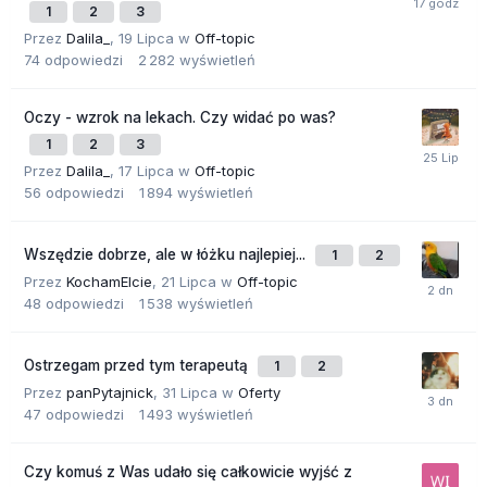
1
2
3
Przez
Dalila_
,
19 Lipca
w
Off-topic
74
odpowiedzi
2 282
wyświetleń
Oczy - wzrok na lekach. Czy widać po was?
1
2
3
Przez
Dalila_
,
17 Lipca
w
Off-topic
56
odpowiedzi
1 894
wyświetleń
Wszędzie dobrze, ale w łóżku najlepiej...
1
2
Przez
KochamElcie
,
21 Lipca
w
Off-topic
48
odpowiedzi
1 538
wyświetleń
Ostrzegam przed tym terapeutą
1
2
Przez
panPytajnick
,
31 Lipca
w
Oferty
47
odpowiedzi
1 493
wyświetleń
Czy komuś z Was udało się całkowicie wyjść z