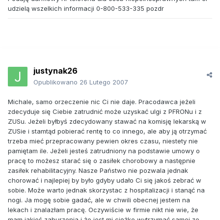
udzielą wszelkich informacji 0-800-533-335 pozdr
justynak26
Opublikowano
26 Lutego 2007
Michale, samo orzeczenie nic Ci nie daje. Pracodawca jeżeli
zdecyduje się Ciebie zatrudnić może uzyskać ulgi z PFRONu i z
ZUSu. Jeżeli byłbyś zdecydowany stawać na komisję lekarską w
ZUSie i stamtąd pobierać rentę to co innego, ale aby ją otrzymać
trzeba mieć przepracowany pewien okres czasu, niestety nie
pamiętam ile. Jeżeli jesteś zatrudniony na podstawie umowy o
pracę to możesz starać się o zasiłek chorobowy a następnie
zasiłek rehabilitacyjny. Nasze Państwo nie pozwala jednak
chorować i najlepiej by było gdyby udało Ci się jakoś zebrać w
sobie. Może warto jednak skorzystac z hospitalizacji i stanąć na
nogi. Ja mogę sobie gadać, ale w chwili obecnej jestem na
lekach i znalazłam pracę. Oczywiście w firmie nikt nie wie, że
mam jakieś zaburzenia i że jest mi ciężko wytrzymać samej ze