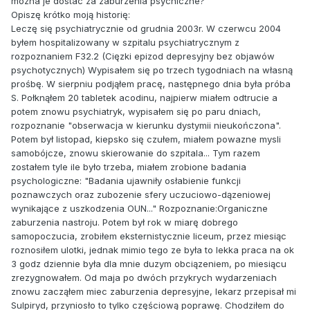
mozna je dostac za zaburzenia psychiczne?
Opiszę krótko moją historię:
Leczę się psychiatrycznie od grudnia 2003r. W czerwcu 2004
byłem hospitalizowany w szpitalu psychiatrycznym z
rozpoznaniem F32.2 (Cięzki epizod depresyjny bez objawów
psychotycznych) Wypisałem się po trzech tygodniach na własną
prośbę. W sierpniu podjąłem pracę, następnego dnia była próba
S. Połknąłem 20 tabletek acodinu, najpierw miałem odtrucie a
potem znowu psychiatryk, wypisałem się po paru dniach,
rozpoznanie "obserwacja w kierunku dystymii nieukończona".
Potem był listopad, kiepsko się czułem, miałem powazne mysli
samobójcze, znowu skierowanie do szpitala... Tym razem
zostałem tyle ile było trzeba, miałem zrobione badania
psychologiczne: "Badania ujawniły osłabienie funkcji
poznawczych oraz zubozenie sfery uczuciowo-dązeniowej
wynikające z uszkodzenia OUN..." Rozpoznanie:Organiczne
zaburzenia nastroju. Potem był rok w miarę dobrego
samopoczucia, zrobiłem eksternistycznie liceum, przez miesiąc
roznosiłem ulotki, jednak mimio tego ze była to lekka praca na ok
3 godz dziennie była dla mnie duzym obciązeniem, po miesiącu
zrezygnowałem. Od maja po dwóch przykrych wydarzeniach
znowu zacząłem miec zaburzenia depresyjne, lekarz przepisał mi
Sulpiryd, przyniosło to tylko częściową poprawę. Chodziłem do