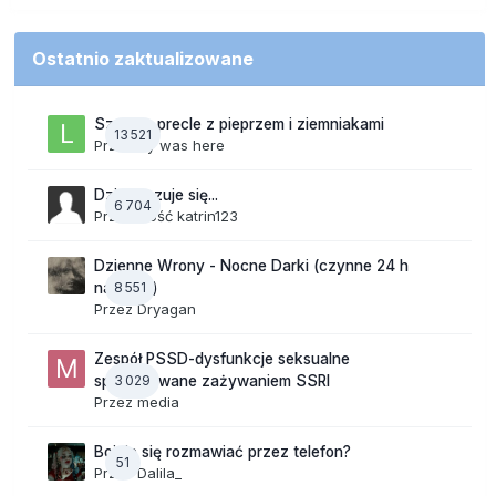
Ostatnio zaktualizowane
Szalone precle z pieprzem i ziemniakami
13 521
Przez
lily was here
Dzisiaj czuje się...
6 704
Przez Gość katrin123
Dzienne Wrony - Nocne Darki (czynne 24 h
8 551
na dobę)
Przez
Dryagan
Zespół PSSD-dysfunkcje seksualne
3 029
spowodowane zażywaniem SSRI
Przez
media
Boicie się rozmawiać przez telefon?
51
Przez
Dalila_