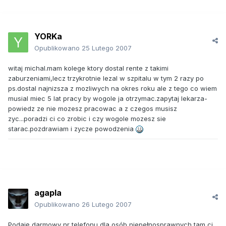
YORKa
Opublikowano
25 Lutego 2007
witaj michal.mam kolege ktory dostal rente z takimi
zaburzeniami,lecz trzykrotnie lezal w szpitalu w tym 2 razy po
ps.dostal najnizsza z mozliwych na okres roku ale z tego co wiem
musial miec 5 lat pracy by wogole ja otrzymac.zapytaj lekarza-
powiedz ze nie mozesz pracowac a z czegos musisz
zyc...poradzi ci co zrobic i czy wogole mozesz sie
starac.pozdrawiam i zycze powodzenia
agapla
Opublikowano
26 Lutego 2007
Podaję darmowy nr telefonu dla osób niepełnosprawnych tam ci