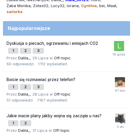
Żaba Monika
Zotex02
Lucy32
lorana
Cynthia
bei
Maat
sailorka
Najpopularniejsze
Dyskusja o piecach, ogrzewaniu i emisjach CO2
1
2
3
Przez
Dalila_
,
29 Lipca
w
Off-topic
60
odpowiedzi
1 112
wyświetleń
Boicie się rozmawiać przez telefon?
1
2
3
Przez
Dalila_
,
28 Lipca
w
Off-topic
51
odpowiedzi
1 167
wyświetleń
Jakie macie plany jakby wojna się zaczęła u nas?
1
2
Przez
Dalila_
,
31 Lipca
w
Off-topic