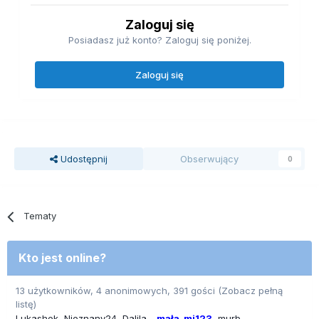
Zaloguj się
Posiadasz już konto? Zaloguj się poniżej.
Zaloguj się
Udostępnij
Obserwujący
0
Tematy
Kto jest online?
13 użytkowników, 4 anonimowych, 391 gości
(Zobacz pełną
listę)
Lukashek
Nieznany24
Dalila_
mała_mi123
murb