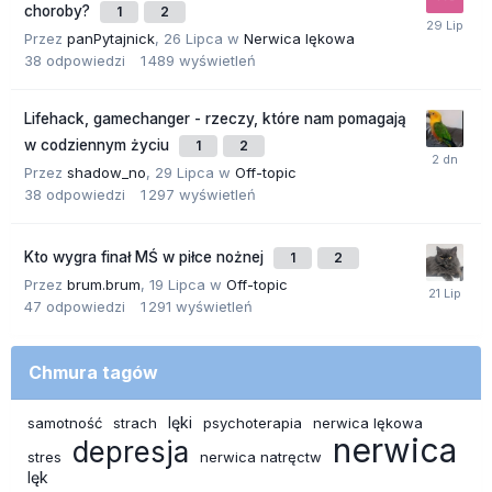
choroby?
1
2
Przez
panPytajnick
,
26 Lipca
w
Nerwica lękowa
38
odpowiedzi
1 489
wyświetleń
Lifehack, gamechanger - rzeczy, które nam pomagają
w codziennym życiu
1
2
Przez
shadow_no
,
29 Lipca
w
Off-topic
38
odpowiedzi
1 297
wyświetleń
Kto wygra finał MŚ w piłce nożnej
1
2
Przez
brum.brum
,
19 Lipca
w
Off-topic
47
odpowiedzi
1 291
wyświetleń
Chmura tagów
lęki
samotność
strach
psychoterapia
nerwica lękowa
nerwica
depresja
stres
nerwica natręctw
lęk