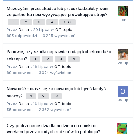
Mężczyźni, przeszkadza lub przeszkadzałoby wam
że partnerka nosi wyzywające prowokujące stroje?
1
2
3
4
36
Przez
Dalila_
,
20 Lipca
w
Off-topic
885
odpowiedzi
19 225
wyświetleń
Panowie, czy szpilki naprawdę dodają kobietom dużo
seksapilu?
1
2
3
4
Przez
Dalila_
,
16 Lipca
w
Off-topic
89
odpowiedzi
3 074
wyświetleń
Naiwność - masz się za naiwnego lub byłeś kiedyś
naiwny?
1
2
3
Przez
Dalila_
,
16 Lipca
w
Off-topic
55
odpowiedzi
2 362
wyświetleń
Czy podrzucanie dziadkom dzieci do opieki co
weekend przez młodych rodziców to patologia?