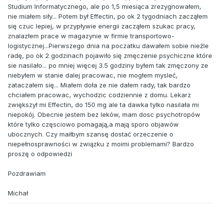
Studium Informatycznego, ale po 1,5 miesiąca zrezygnowałem,
nie miałem siły... Potem był Effectin, po ok 2 tygodniach zacząłem
się czuc lepiej, w przypływie energii zacząłem szukac pracy,
znalazłem prace w magazynie w firmie transportowo-
logistycznej...Pierwszego dnia na poczatku dawałem sobie nieźle
radę, po ok 2 godzinach pojawiło się zmęczenie psychiczne które
sie nasilało... po mniej więcej 3.5 godziny byłem tak zmęczony ze
niebyłem w stanie dalej pracowac, nie mogłem mysleć,
zataczałem się... Miałem doła ze nie dałem rady, tak bardzo
chciałem pracowac, wychodzic codziennie z domu. Lekarz
zwiększył mi Effectin, do 150 mg ale ta dawka tylko nasilała mi
niepokój. Obecnie jestem bez leków, mam dosc psychotropów
które tylko częsciowo pomagają,a mają sporo objawów
ubocznych. Czy maiłbym szansę dostać orzeczenie o
niepełnosprawności w związku z moimi problemami? Bardzo
proszę o odpowiedzi
Pozdrawiam
Michał