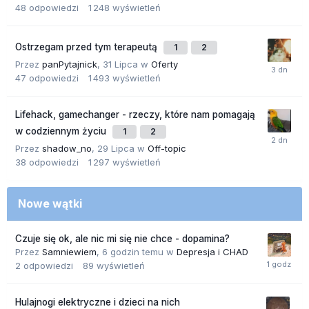
48
odpowiedzi
1 248
wyświetleń
Ostrzegam przed tym terapeutą
1
2
Przez
panPytajnick
,
31 Lipca
w
Oferty
47
odpowiedzi
1 493
wyświetleń
Lifehack, gamechanger - rzeczy, które nam pomagają
w codziennym życiu
1
2
Przez
shadow_no
,
29 Lipca
w
Off-topic
38
odpowiedzi
1 297
wyświetleń
Nowe wątki
Czuje się ok, ale nic mi się nie chce - dopamina?
Przez
Samniewiem
,
6 godzin temu
w
Depresja i CHAD
2
odpowiedzi
89
wyświetleń
Hulajnogi elektryczne i dzieci na nich