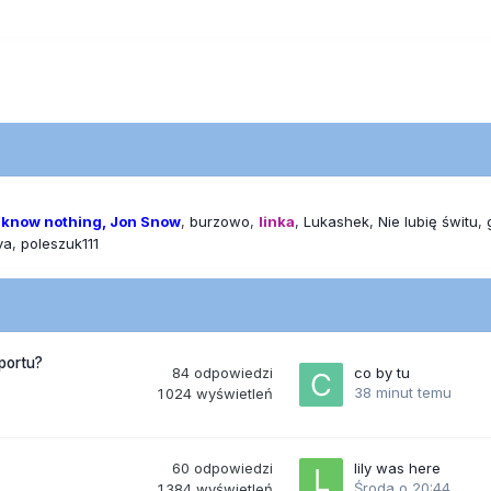
 know nothing, Jon Snow
burzowo
linka
Lukashek
Nie lubię świtu
va
poleszuk111
portu?
84
odpowiedzi
co by tu
38 minut temu
1 024
wyświetleń
60
odpowiedzi
lily was here
Środa o 20:44
1 384
wyświetleń