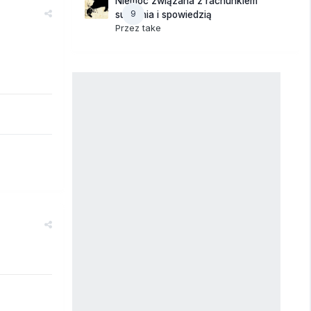
Niemoc związana z rachunkiem
9
sumienia i spowiedzią
Przez
take