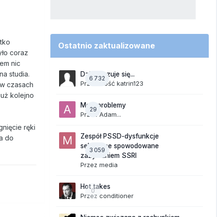
stko
Ostatnio zaktualizowane
yło coraz
łem nic
na studia.
Dzisiaj czuje się...
6 732
Przez Gość katrin123
ż w czasach
już kolejno
Moje problemy
29
Przez
Adam...
nięcie ręki
Zespół PSSD-dysfunkcje
a do
seksualne spowodowane
3 059
zażywaniem SSRI
Przez
media
Hot takes
0
Przez
conditioner