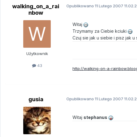
walking_on_a_rai
Opublikowano
11 Lutego 2007
11.02.
nbow
Witaj
Trzymamy za Ciebie kciuki
Czuj sie jak u siebie i pisz jak u 
Użytkownik
43
http://walking-on-a-rainbow.bloog
gusia
Opublikowano
11 Lutego 2007
11.02.
Witaj
stephanus