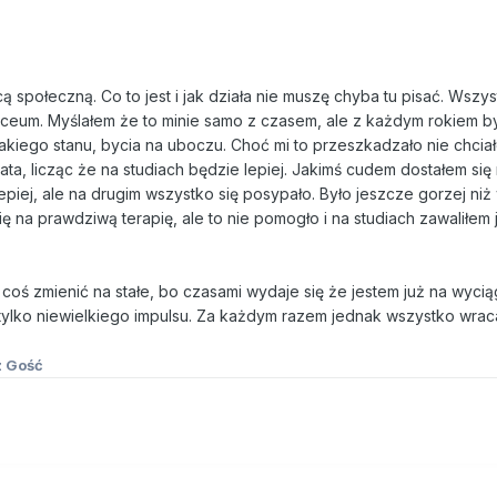
cą społeczną. Co to jest i jak działa nie muszę chyba tu pisać. Wszy
liceum. Myślałem że to minie samo z czasem, ale z każdym rokiem b
akiego stanu, bycia na uboczu. Choć mi to przeszkadzało nie chcia
ata, licząc że na studiach będzie lepiej. Jakimś cudem dostałem się 
piej, ale na drugim wszystko się posypało. Było jeszcze gorzej ni
 na prawdziwą terapię, ale to nie pomogło i na studiach zawaliłem 
coś zmienić na stałe, bo czasami wydaje się że jestem już na wyciąg
tylko niewielkiego impulsu. Za każdym razem jednak wszystko wrac
 Gość