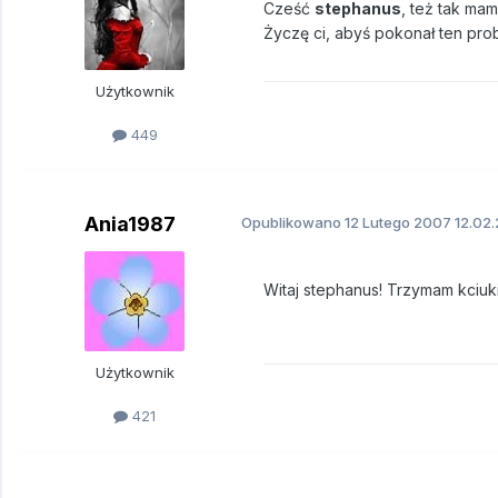
Cześć
stephanus
, też tak mam
Życzę ci, abyś pokonał ten prob
Użytkownik
449
Ania1987
Opublikowano
12 Lutego 2007
12.02.
Witaj stephanus! Trzymam kciuk
Użytkownik
421