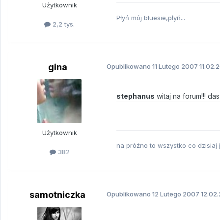
Użytkownik
Płyń mój bluesie,płyń...
2,2 tys.
gina
Opublikowano
11 Lutego 2007
11.02.
stephanus
witaj na forum!!! das
Użytkownik
na próżno to wszystko co dzisiaj j
382
samotniczka
Opublikowano
12 Lutego 2007
12.02.