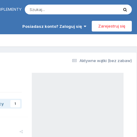
 SUPLEMENTY
Zarejestruj się
Posiadasz konto? Zaloguj się
Aktywne wątki (bez zabaw)
cy
1