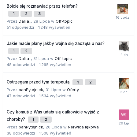
Boicie się rozmawiać przez telefon?
1
2
3
Przez
Dalila_
,
28 Lipca
w
Off-topic
51
odpowiedzi
1 248
wyświetleń
Jakie macie plany jakby wojna się zaczęła u nas?
1
2
Przez
Dalila_
,
31 Lipca
w
Off-topic
48
odpowiedzi
1 265
wyświetleń
Ostrzegam przed tym terapeutą
1
2
Przez
panPytajnick
,
31 Lipca
w
Oferty
47
odpowiedzi
1 534
wyświetleń
Czy komuś z Was udało się całkowicie wyjść z
choroby?
1
2
Przez
panPytajnick
,
26 Lipca
w
Nerwica lękowa
38
odpowiedzi
1 508
wyświetleń