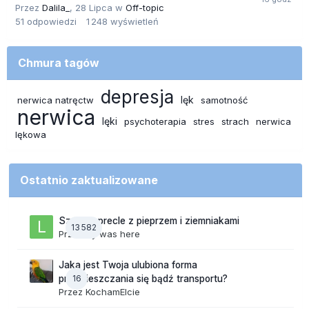
Przez
Dalila_
,
28 Lipca
w
Off-topic
51
odpowiedzi
1 248
wyświetleń
Chmura tagów
depresja
lęk
nerwica natręctw
samotność
nerwica
lęki
psychoterapia
stres
strach
nerwica
lękowa
Ostatnio zaktualizowane
Szalone precle z pieprzem i ziemniakami
13 582
Przez
lily was here
Jaka jest Twoja ulubiona forma
16
przemieszczania się bądź transportu?
Przez
KochamElcie