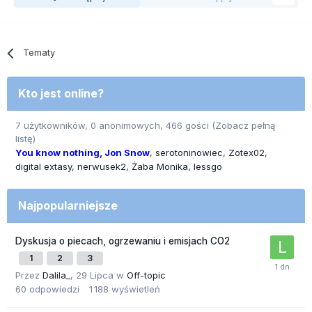
Tematy
Kto jest online?
7 użytkowników, 0 anonimowych, 466 gości
(Zobacz pełną
listę)
You know nothing, Jon Snow
serotoninowiec
Zotex02
digital extasy
nerwusek2
Żaba Monika
lessgo
Najpopularniejsze
Dyskusja o piecach, ogrzewaniu i emisjach CO2
1
2
3
Przez
Dalila_
,
29 Lipca
w
Off-topic
60
odpowiedzi
1 188
wyświetleń