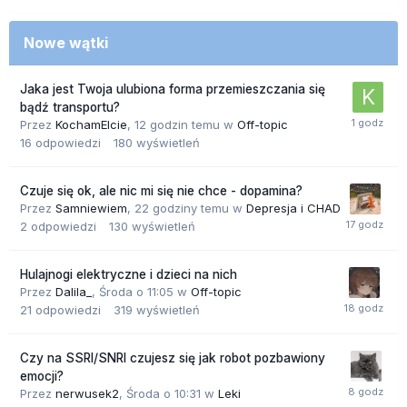
Nowe wątki
Jaka jest Twoja ulubiona forma przemieszczania się
bądź transportu?
Przez
KochamElcie
,
12 godzin temu
w
Off-topic
16
odpowiedzi
180
wyświetleń
Czuje się ok, ale nic mi się nie chce - dopamina?
Przez
Samniewiem
,
22 godziny temu
w
Depresja i CHAD
2
odpowiedzi
130
wyświetleń
Hulajnogi elektryczne i dzieci na nich
Przez
Dalila_
,
Środa o 11:05
w
Off-topic
21
odpowiedzi
319
wyświetleń
Czy na SSRI/SNRI czujesz się jak robot pozbawiony
emocji?
Przez
nerwusek2
,
Środa o 10:31
w
Leki