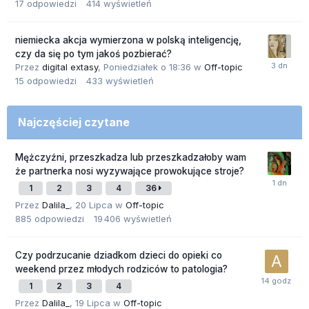
17
odpowiedzi
414
wyświetleń
niemiecka akcja wymierzona w polską inteligencję,
czy da się po tym jakoś pozbierać?
Przez
digital extasy
,
Poniedziałek o 18:36
w
Off-topic
15
odpowiedzi
433
wyświetleń
Najczęściej czytane
Mężczyźni, przeszkadza lub przeszkadzałoby wam
że partnerka nosi wyzywające prowokujące stroje?
1
2
3
4
36
Przez
Dalila_
,
20 Lipca
w
Off-topic
885
odpowiedzi
19 406
wyświetleń
Czy podrzucanie dziadkom dzieci do opieki co
weekend przez młodych rodziców to patologia?
1
2
3
4
Przez
Dalila_
,
19 Lipca
w
Off-topic