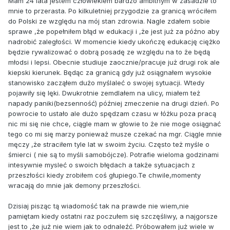
Mam 24 lata jestem człowiekiem bardzo ambitnym w zasadzie to
mnie to przerasta. Po kilkuletniej przygodzie za granicą wróciłem
do Polski ze względu na mój stan zdrowia. Nagle zdałem sobie
sprawe ,że popełniłem błąd w edukacji i ,że jest już za późno aby
nadrobić zaległości. W momencie kiedy ukończę edukację ciężko
będzie rywalizować o dobrą posadę ze względu na to że będą
młodsi i lepsi. Obecnie studiuje zaocznie/pracuje już drugi rok ale
kiepski kierunek. Będąc za granicą gdy już osiągnałem wysokie
stanowisko zacząłem dużo myślaleć o swojej sytuacji. Wtedy
pojawiły się lęki. Dwukrotnie zemdlałem na ulicy, miałem też
napady paniki(bezsenność) później zmeczenie na drugi dzień. Po
powrocie to ustało ale dużo spędzam czasu w łóżku poza pracą
nic mi się nie chce, ciągle mam w głowie to że nie moge osiągnać
tego co mi się marzy ponieważ musze czekać na mgr. Ciągle mnie
męczy ,że straciłem tyle lat w swoim życiu. Często też myśle o
śmierci ( nie są to myśli samobójcze). Potrafie wieloma godzinami
intesywnie mysleć o swoich błędach a także sytuacjach z
przeszłości kiedy zrobiłem coś głupiego.Te chwile,momenty
wracają do mnie jak demony przeszłości.
Dzisiaj pisząc tą wiadomość tak na prawde nie wiem,nie
pamiętam kiedy ostatni raz poczułem się szczęśliwy, a najgorsze
jest to ,że już nie wiem jak to odnaleźć. Próbowałem już wiele w