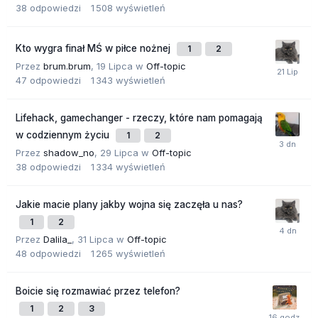
38
odpowiedzi
1 508
wyświetleń
Kto wygra finał MŚ w piłce nożnej
1
2
Przez
brum.brum
,
19 Lipca
w
Off-topic
47
odpowiedzi
1 343
wyświetleń
Lifehack, gamechanger - rzeczy, które nam pomagają
w codziennym życiu
1
2
Przez
shadow_no
,
29 Lipca
w
Off-topic
38
odpowiedzi
1 334
wyświetleń
Jakie macie plany jakby wojna się zaczęła u nas?
1
2
Przez
Dalila_
,
31 Lipca
w
Off-topic
48
odpowiedzi
1 265
wyświetleń
Boicie się rozmawiać przez telefon?
1
2
3