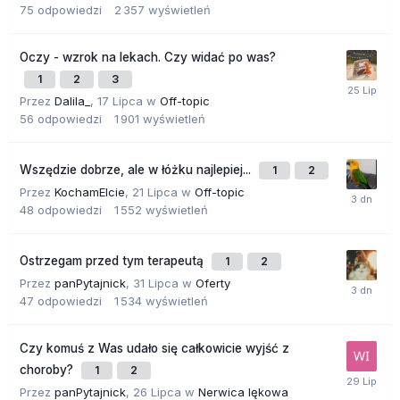
75
odpowiedzi
2 357
wyświetleń
Oczy - wzrok na lekach. Czy widać po was?
1
2
3
Przez
Dalila_
,
17 Lipca
w
Off-topic
56
odpowiedzi
1 901
wyświetleń
Wszędzie dobrze, ale w łóżku najlepiej...
1
2
Przez
KochamElcie
,
21 Lipca
w
Off-topic
48
odpowiedzi
1 552
wyświetleń
Ostrzegam przed tym terapeutą
1
2
Przez
panPytajnick
,
31 Lipca
w
Oferty
47
odpowiedzi
1 534
wyświetleń
Czy komuś z Was udało się całkowicie wyjść z
choroby?
1
2
Przez
panPytajnick
,
26 Lipca
w
Nerwica lękowa