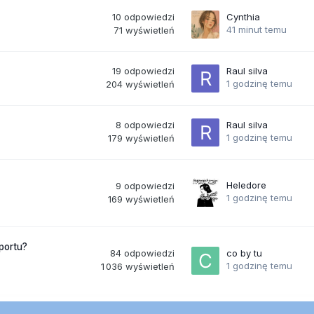
10
odpowiedzi
Cynthia
41 minut temu
71
wyświetleń
19
odpowiedzi
Raul silva
1 godzinę temu
204
wyświetleń
8
odpowiedzi
Raul silva
1 godzinę temu
179
wyświetleń
Heledore
9
odpowiedzi
1 godzinę temu
169
wyświetleń
portu?
84
odpowiedzi
co by tu
1 godzinę temu
1 036
wyświetleń