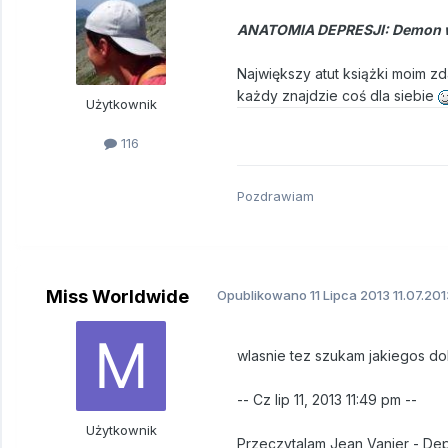
ANATOMIA DEPRESJI: Demon w
Największy atut książki moim z
każdy znajdzie coś dla siebie
Użytkownik
116
Pozdrawiam
Miss Worldwide
Opublikowano
11 Lipca 2013
11.07.201
wlasnie tez szukam jakiegos d
-- Cz lip 11, 2013 11:49 pm --
Użytkownik
Przeczytalam Jean Vanier - Depr