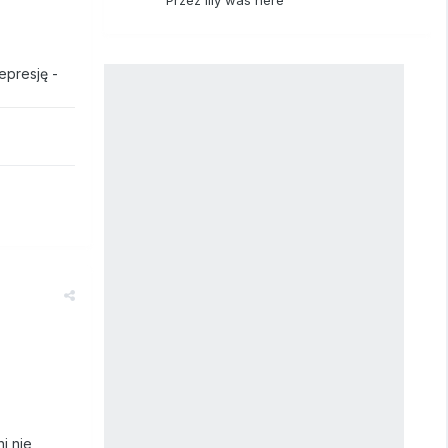
epresję -
i nie