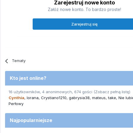
Zarejestruj nowe konto
Załóż nowe konto. To bardzo proste!
Zarejestruj się
Tematy
Kto jest online?
16 użytkowników, 4 anonimowych, 674 gości
(Zobacz pełną listę)
Cynthia
lorana
Crystiano1210
gabrysia38
mateus
take
Nie lubi
Perłowy
Najpopularniejsze