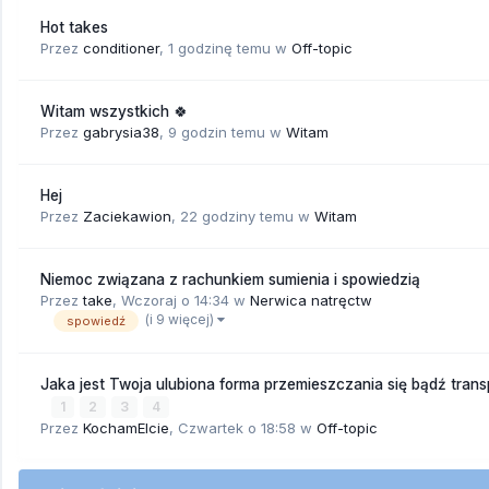
Hot takes
Przez
conditioner
,
1 godzinę temu
w
Off-topic
Witam wszystkich 🍀
Przez
gabrysia38
,
9 godzin temu
w
Witam
Hej
Przez
Zaciekawion
,
22 godziny temu
w
Witam
Niemoc związana z rachunkiem sumienia i spowiedzią
Przez
take
,
Wczoraj o 14:34
w
Nerwica natręctw
(i 9 więcej)
spowiedź
Jaka jest Twoja ulubiona forma przemieszczania się bądź trans
1
2
3
4
Przez
KochamElcie
,
Czwartek o 18:58
w
Off-topic