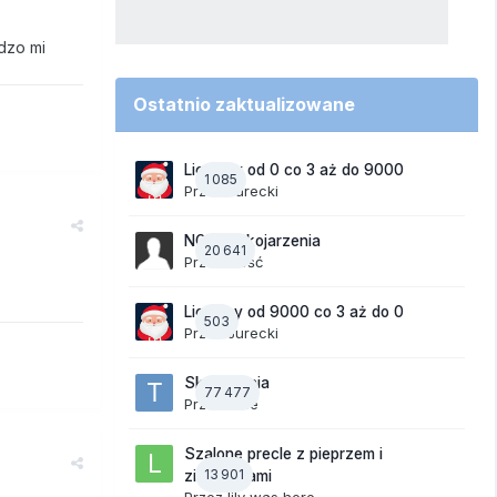
dzo mi
Ostatnio zaktualizowane
Liczymy od 0 co 3 aż do 9000
1 085
Przez
Jurecki
NOWE Skojarzenia
20 641
Przez Gość
Liczymy od 9000 co 3 aż do 0
503
Przez
Jurecki
Skojarzenia
77 477
Przez
tede
Szalone precle z pieprzem i
13 901
ziemniakami
Przez
lily was here