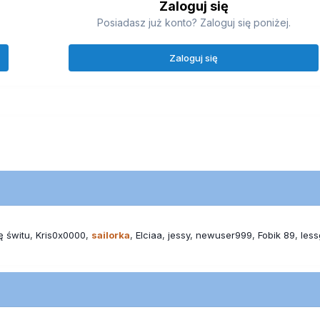
Zaloguj się
Posiadasz już konto? Zaloguj się poniżej.
Zaloguj się
ę świtu
Kris0x0000
sailorka
Elciaa
jessy
newuser999
Fobik 89
les