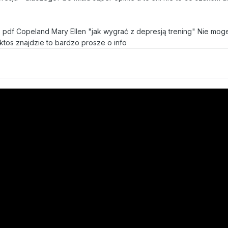
 pdf Copeland Mary Ellen "jak wygrać z depresją trening" Nie mog
ktos znajdzie to bardzo prosze o info