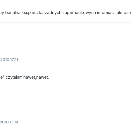
iby banalna książeczka,żadnych supernaukowych informacji,ale bar
2010 17:18
je' czytalam.nawet,nawet.
2010 11:38