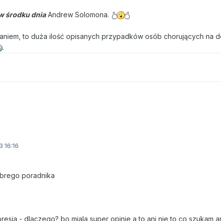
 środku dnia
Andrew Solomona.
daniem, to duża ilość opisanych przypadków osób chorujących na d
.
3 16:16
obrego poradnika
esja - dlaczego? bo miala super opinie a to ani nie to co szukam an