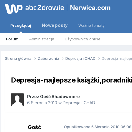
Nerwica.com
Nowe posty
Przeglądaj
Ważne tematy
Forum
Administracja
Użytkownicy online
Strona główna
Zaburzenia
Depresja i CHAD
Depresja-najleps
Depresja-najlepsze książki,poradnik
Przez Gość Shadowmere
6 Sierpnia 2010
w
Depresja i CHAD
Gość
Opublikowano
6 Sierpnia 2010
06.08.