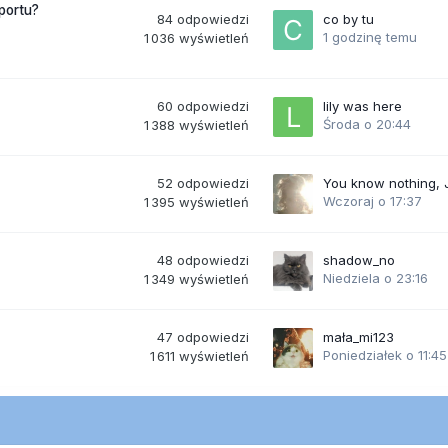
portu?
84
odpowiedzi
co by tu
1 godzinę temu
1 036
wyświetleń
60
odpowiedzi
lily was here
Środa o 20:44
1 388
wyświetleń
52
odpowiedzi
You know nothing,
Wczoraj o 17:37
1 395
wyświetleń
48
odpowiedzi
shadow_no
Niedziela o 23:16
1 349
wyświetleń
47
odpowiedzi
mała_mi123
Poniedziałek o 11:45
1 611
wyświetleń