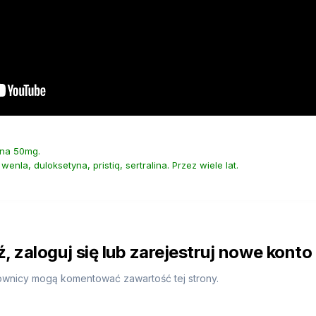
ina 50mg.
enla, duloksetyna, pristiq, sertralina. Przez wiele lat.
 zaloguj się lub zarejestruj nowe konto
ownicy mogą komentować zawartość tej strony.