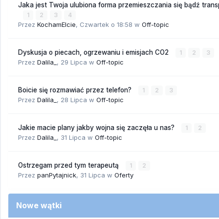
Jaka jest Twoja ulubiona forma przemieszczania się bądź trans
1
2
3
4
Przez
KochamElcie
,
Czwartek o 18:58
w
Off-topic
Dyskusja o piecach, ogrzewaniu i emisjach CO2
1
2
3
Przez
Dalila_
,
29 Lipca
w
Off-topic
Boicie się rozmawiać przez telefon?
1
2
3
Przez
Dalila_
,
28 Lipca
w
Off-topic
Jakie macie plany jakby wojna się zaczęła u nas?
1
2
Przez
Dalila_
,
31 Lipca
w
Off-topic
Ostrzegam przed tym terapeutą
1
2
Przez
panPytajnick
,
31 Lipca
w
Oferty
Nowe wątki