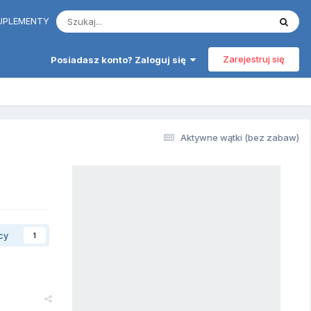
 SUPLEMENTY
Zarejestruj się
Posiadasz konto? Zaloguj się
Aktywne wątki (bez zabaw)
cy
1