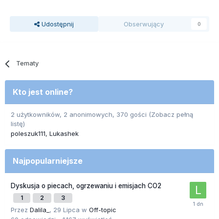
Udostępnij
Obserwujący
0
Tematy
Kto jest online?
2 użytkowników, 2 anonimowych, 370 gości
(Zobacz pełną
listę)
poleszuk111
Lukashek
Najpopularniejsze
Dyskusja o piecach, ogrzewaniu i emisjach CO2
1
2
3
Przez
Dalila_
,
29 Lipca
w
Off-topic