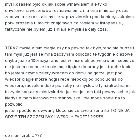
mysli,czasem bylo ok jak sobie wmawialem ale tylko
chwilowo.nawet znowu rozmawialem z nia ona mnie caly czas
zapewnia ze rozstalismy sie w pazdzierniku pod koniec,szukalem
potwierdzenia u moich znajomych co robilem w listopadzie ,i
faktycznie nie bylem juz z nia,ale mysli sa caly czas.
TERAZ mysle o tym ciagle czy na pewno tak bylo,rano sie budze i
tam mysl juz jest ze mna zaczynam obliczac te tygodnie ciazowe
chyba juz ze 100razy,i rano jest w miare ok bo wmawiam sobie ze
nie jestem ojcem ze to nie moje itp,ide do pracy jest troche lepiej
bo jestem czyms zajety wracam do domu najgorzej jest pod
wieczor ciagle mokre nogi i rece,niepokoj od popoludnia do
wieczora,zaczalem duzo pic zeby nie myslec o tym;/utrudnia mi
to zycie kontakty miedzyludzie juz nie jestem taki pewny siebie jak
kiedys a mam kierownicze stanowisko i nie moge sobie na to
pozwolic,
jestem poddenerowwany kloce sie ze swoja zona itp TO NIE JA
GDZIE TEN SZCZESLIWY I WESOLY FACET?!?!?!?!?!
co mam zrobic ???