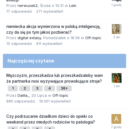
emocji?
Przez
nerwusek2
,
Środa o 10:31
w
Leki
17
odpowiedzi
371
wyświetleń
niemiecka akcja wymierzona w polską inteligencję,
czy da się po tym jakoś pozbierać?
Przez
digital extasy
,
Poniedziałek o 18:36
w
Off-topic
15
odpowiedzi
411
wyświetleń
Najczęściej czytane
Mężczyźni, przeszkadza lub przeszkadzałoby wam
że partnerka nosi wyzywające prowokujące stroje?
1
2
3
4
36
Przez
Dalila_
,
20 Lipca
w
Off-topic
885
odpowiedzi
19 301
wyświetleń
Czy podrzucanie dziadkom dzieci do opieki co
weekend przez młodych rodziców to patologia?