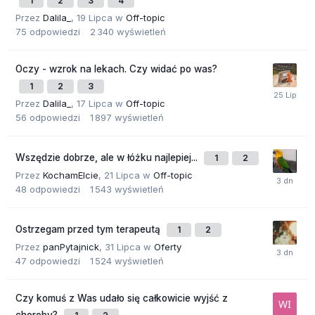
1
2
3
4
Przez
Dalila_
,
19 Lipca
w
Off-topic
75
odpowiedzi
2 340
wyświetleń
Oczy - wzrok na lekach. Czy widać po was?
1
2
3
Przez
Dalila_
,
17 Lipca
w
Off-topic
56
odpowiedzi
1 897
wyświetleń
Wszędzie dobrze, ale w łóżku najlepiej...
1
2
Przez
KochamElcie
,
21 Lipca
w
Off-topic
48
odpowiedzi
1 543
wyświetleń
Ostrzegam przed tym terapeutą
1
2
Przez
panPytajnick
,
31 Lipca
w
Oferty
47
odpowiedzi
1 524
wyświetleń
Czy komuś z Was udało się całkowicie wyjść z