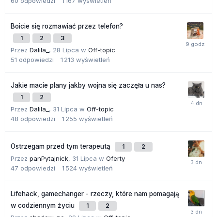
60
odpowiedzi
1 167
wyświetleń
Boicie się rozmawiać przez telefon?
1
2
3
Przez
Dalila_
,
28 Lipca
w
Off-topic
51
odpowiedzi
1 213
wyświetleń
Jakie macie plany jakby wojna się zaczęła u nas?
1
2
Przez
Dalila_
,
31 Lipca
w
Off-topic
48
odpowiedzi
1 255
wyświetleń
Ostrzegam przed tym terapeutą
1
2
Przez
panPytajnick
,
31 Lipca
w
Oferty
47
odpowiedzi
1 524
wyświetleń
Lifehack, gamechanger - rzeczy, które nam pomagają
w codziennym życiu
1
2