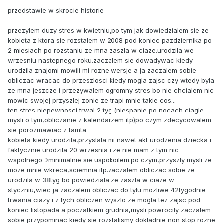
przedstawie w skrocie historie
przezylem duzy stres w kwietniu,po tym jak dowiedzialem sie ze
kobieta z ktora sie rozstalem w 2008 pod koniec pazdziernika po
2 miesiach po rozstaniu ze mna zaszla w ciaze.urodzila we
wrzesniu nastepnego roku.zaczalem sie dowadywac kiedy
urodzila znajomi mowili mi rozne wersje a ja zaczalem sobie
obliczac wracac do przeszlosci kiedy mogla zajsc czy wtedy byla
ze mna jeszcze i przezywalem ogromny stres bo nie chcialem nic
mowic swojej przyszlej zonie ze trapi mnie takie cos...
ten stres niepewnosci trwal 2 tyg (niespanie po nocach ciagle
mysli o tym,obliczanie z kalendarzem itp)po czym zdecycowalem
sie porozmawiac z tamta
kobieta kiedy urodzila,przyslala mi nawet akt urodzenia dziecka i
faktycznie urodzila 20 wrzesnia i ze nie mam z tym nic
wspolnego->minimalnie sie uspokoilem.po czym,przyszly mysli ze
moze mnie wkreca,sciemnia itp.zaczalem obliczac sobie ze
urodzila w 38tyg bo powiedziala ze zaszla w ciaze w
styczniu,wiec ja zaczalem obliczac do tylu mozliwe 42tygodnie
trwania ciazy i z tych obliczen wyszlo ze mogla tez zajsc pod
koniec listopada a poczatkiem grudnia,mysli powrocily zaczalem
sobie przypominac kiedy sie rozstalismy dokladnie non stop rozne