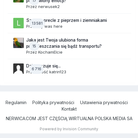
17
pozbawiony emocji?
Przez
nerwusek2
Szalone precle z pieprzem i ziemniakami
13 581
Przez
lily was here
Jaka jest Twoja ulubiona forma
15
przemieszczania się bądź transportu?
Przez
KochamElcie
Dzisiaj czuje się...
6 716
Przez Gość katrin123
Regulamin
Polityka prywatności
Ustawienia prywatności
Kontakt
NERWICA.COM JEST CZĘŚCIĄ WIRTUALNA POLSKA MEDIA SA
Powered by Invision Community