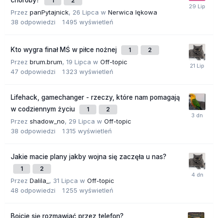
choroby?
1
2
Przez
panPytajnick
,
26 Lipca
w
Nerwica lękowa
38
odpowiedzi
1 495
wyświetleń
Kto wygra finał MŚ w piłce nożnej
1
2
Przez
brum.brum
,
19 Lipca
w
Off-topic
47
odpowiedzi
1 323
wyświetleń
Lifehack, gamechanger - rzeczy, które nam pomagają
w codziennym życiu
1
2
Przez
shadow_no
,
29 Lipca
w
Off-topic
38
odpowiedzi
1 315
wyświetleń
Jakie macie plany jakby wojna się zaczęła u nas?
1
2
Przez
Dalila_
,
31 Lipca
w
Off-topic
48
odpowiedzi
1 255
wyświetleń
Boicie się rozmawiać przez telefon?