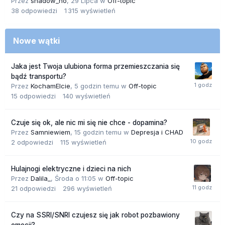
Przez
shadow_no
,
29 Lipca
w
Off-topic
38
odpowiedzi
1 315
wyświetleń
Nowe wątki
Jaka jest Twoja ulubiona forma przemieszczania się
bądź transportu?
Przez
KochamElcie
,
5 godzin temu
w
Off-topic
15
odpowiedzi
140
wyświetleń
Czuje się ok, ale nic mi się nie chce - dopamina?
Przez
Samniewiem
,
15 godzin temu
w
Depresja i CHAD
2
odpowiedzi
115
wyświetleń
Hulajnogi elektryczne i dzieci na nich
Przez
Dalila_
,
Środa o 11:05
w
Off-topic
21
odpowiedzi
296
wyświetleń
Czy na SSRI/SNRI czujesz się jak robot pozbawiony