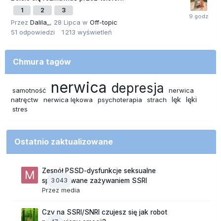
1
2
3
Przez
Dalila_
,
28 Lipca
w
Off-topic
51
odpowiedzi
1 213
wyświetleń
Chmura tagów
nerwica
depresja
samotność
nerwica
lęk
lęki
natręctw
nerwica lękowa
psychoterapia
strach
stres
Ostatnio zaktualizowane
Zespół PSSD-dysfunkcje seksualne
3 043
spowodowane zażywaniem SSRI
Przez
media
Czy na SSRI/SNRI czujesz się jak robot