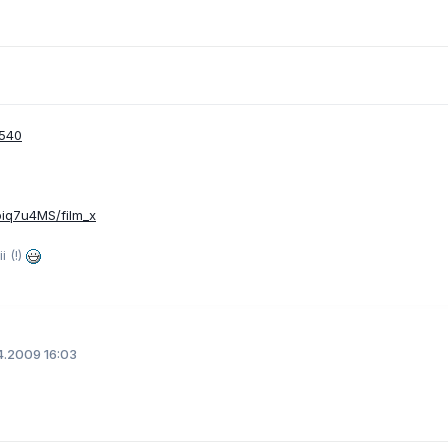
0540
Pbiq7u4MS/film_x
i (!)
.2009 16:03