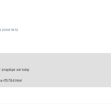
.2009 19:12
znajduje sie tutaj:
-t15784.html