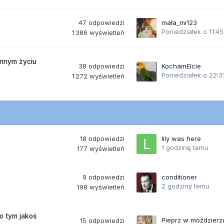
47
odpowiedzi
mała_mi123
Poniedziałek o 11:45
1 386
wyświetleń
ennym życiu
38
odpowiedzi
KochamElcie
Poniedziałek o 22:3
1 272
wyświetleń
18
odpowiedzi
lily was here
1 godzinę temu
177
wyświetleń
9
odpowiedzi
conditioner
2 godziny temu
198
wyświetleń
po tym jakoś
Pieprz w moździerz
15
odpowiedzi