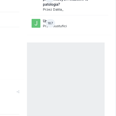
patologia?
Przez
Dalila_
Upały
167
Przez
Justufici