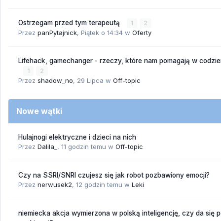
Ostrzegam przed tym terapeutą
1
2
Przez
panPytajnick
,
Piątek o 14:34
w
Oferty
Lifehack, gamechanger - rzeczy, które nam pomagają w codzi
1
2
Przez
shadow_no
,
29 Lipca
w
Off-topic
Nowe wątki
Hulajnogi elektryczne i dzieci na nich
Przez
Dalila_
,
11 godzin temu
w
Off-topic
Czy na SSRI/SNRI czujesz się jak robot pozbawiony emocji?
Przez
nerwusek2
,
12 godzin temu
w
Leki
niemiecka akcja wymierzona w polską inteligencję, czy da się 