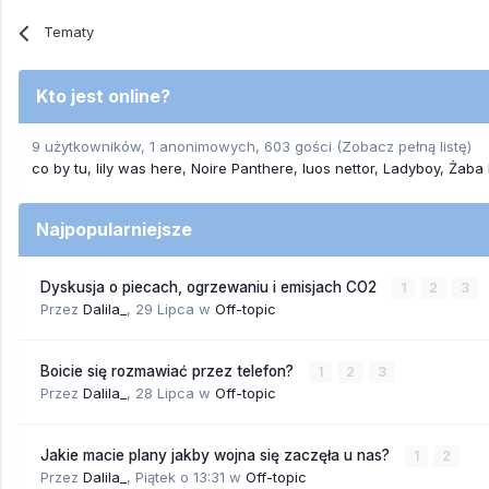
Tematy
Kto jest online?
9 użytkowników, 1 anonimowych, 603 gości
(Zobacz pełną listę)
co by tu
lily was here
Noire Panthere
luos nettor
Ladyboy
Żaba 
Najpopularniejsze
Dyskusja o piecach, ogrzewaniu i emisjach CO2
1
2
3
Przez
Dalila_
,
29 Lipca
w
Off-topic
Boicie się rozmawiać przez telefon?
1
2
3
Przez
Dalila_
,
28 Lipca
w
Off-topic
Jakie macie plany jakby wojna się zaczęła u nas?
1
2
Przez
Dalila_
,
Piątek o 13:31
w
Off-topic