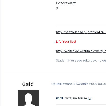
Pozdrawiam!
X
http://nasza-klasa.pl/profile/474
Life Your live!
http://whiteside.wrzuta.pl/film/g
Student I-wszego roku psychologi
Gość
Opublikowano
3 Kwietnia 2009
03.04
mrX
, witaj na forum