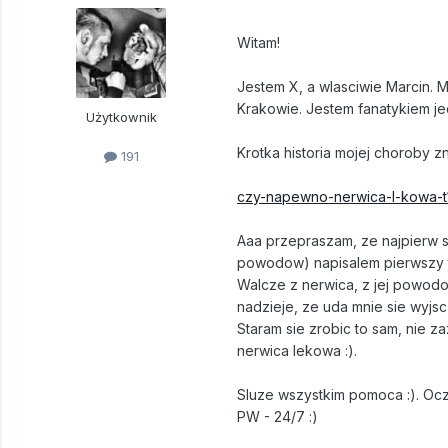
Witam!
Jestem X, a wlasciwie Marcin. M
Krakowie. Jestem fanatykiem je
Użytkownik
Krotka historia mojej choroby zna
191
czy-napewno-nerwica-l-kowa-t
Aaa przepraszam, ze najpierw s
powodow) napisalem pierwszy 
Walcze z nerwica, z jej powod
nadzieje, ze uda mnie sie wyjs
Staram sie zrobic to sam, nie za
nerwica lekowa :).
Sluze wszystkim pomoca :). Ocz
PW - 24/7 :)