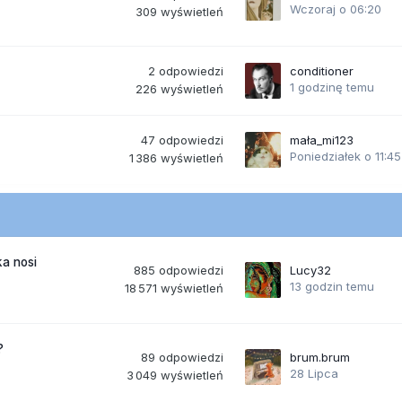
Wczoraj o 06:20
309
wyświetleń
2
odpowiedzi
conditioner
1 godzinę temu
226
wyświetleń
47
odpowiedzi
mała_mi123
Poniedziałek o 11:45
1 386
wyświetleń
a nosi
885
odpowiedzi
Lucy32
13 godzin temu
18 571
wyświetleń
?
89
odpowiedzi
brum.brum
28 Lipca
3 049
wyświetleń