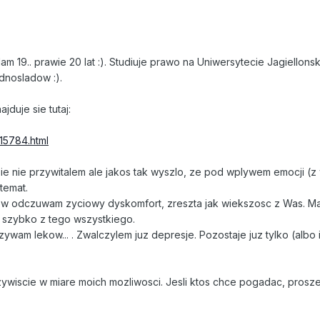
am 19.. prawie 20 lat :). Studiuje prawo na Uniwersytecie Jagiellons
dnosladow :).
jduje sie tutaj:
15784.html
ie nie przywitalem ale jakos tak wyszlo, ze pod wplywem emocji (
temat.
ow odczuwam zyciowy dyskomfort, zreszta jak wiekszosc z Was. M
c szybko z tego wszystkiego.
zywam lekow... . Zwalczylem juz depresje. Pozostaje juz tylko (albo 
ywiscie w miare moich mozliwosci. Jesli ktos chce pogadac, prosze