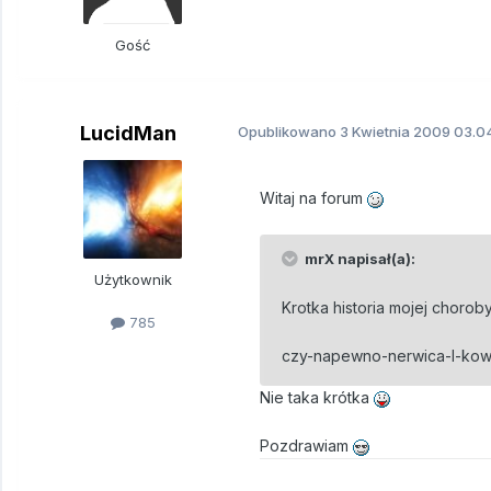
Gość
LucidMan
Opublikowano
3 Kwietnia 2009
03.04
Witaj na forum
mrX napisał(a):
Użytkownik
Krotka historia mojej choroby 
785
czy-napewno-nerwica-l-kowa
Nie taka krótka
Pozdrawiam