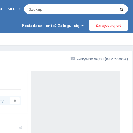
 SUPLEMENTY
Zarejestruj się
Posiadasz konto? Zaloguj się
Aktywne wątki (bez zabaw)
cy
0