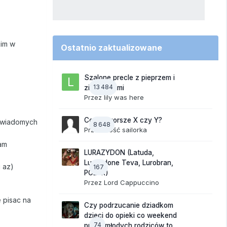
kim w
Ostatnio zaktualizowane
Szalone precle z pieprzem i
13 484
ziemniakami
Przez
lily was here
Co jest gorsze X czy Y?
z wiadomych
8 648
Przez Gość sailorka
am
LURAZYDON (Latuda,
Lurasidone Teva, Lurobran,
i az)
167
POLUR)
Przez
Lord Cappuccino
 pisac na
Czy podrzucanie dziadkom
dzieci do opieki co weekend
74
przez młodych rodziców to