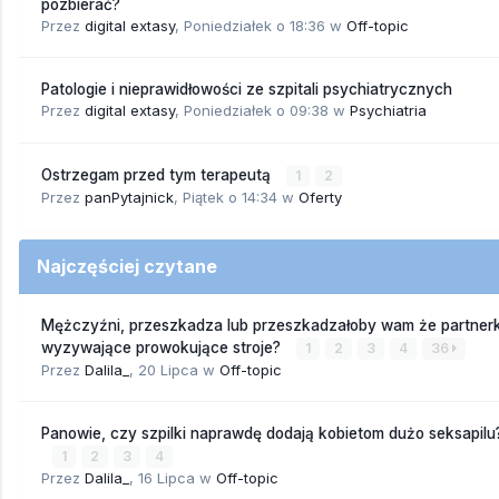
pozbierać?
Przez
digital extasy
,
Poniedziałek o 18:36
w
Off-topic
Patologie i nieprawidłowości ze szpitali psychiatrycznych
Przez
digital extasy
,
Poniedziałek o 09:38
w
Psychiatria
Ostrzegam przed tym terapeutą
1
2
Przez
panPytajnick
,
Piątek o 14:34
w
Oferty
Najczęściej czytane
Mężczyźni, przeszkadza lub przeszkadzałoby wam że partnerk
wyzywające prowokujące stroje?
1
2
3
4
36
Przez
Dalila_
,
20 Lipca
w
Off-topic
Panowie, czy szpilki naprawdę dodają kobietom dużo seksapilu
1
2
3
4
Przez
Dalila_
,
16 Lipca
w
Off-topic