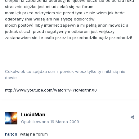
cierpie na zaburzenia depresyjno lękowe lecze sie od ponad roku
strasznie ciężko jest mi udzielać się na forum
mam lęk przed odkryciem sie przed tym ze nie wiem jak bede
odebrany (nie widzę ani nie słyszę odbiorców
moich postów) niby internet zapewnia mi pełną anonimowość a
jednak strach przed negatywnym odbiorem jest większy
zastanawiam sie ile osób przez to przechodziło bądź przechodzi!
Cokolwiek co spędza sen z powiek wiesz tylko ty i nikt się nie
dowie
...
http://www.youtube.com/watch?v=YIcMolthnX0
LucidMan
Opublikowano
19 Marca 2009
hutch
, witaj na forum