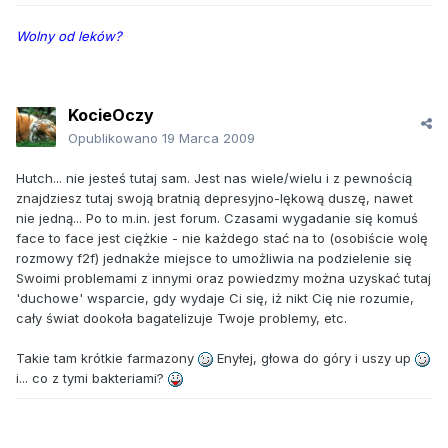
Wolny od leków?
KocieOczy
Opublikowano
19 Marca 2009
Hutch... nie jesteś tutaj sam. Jest nas wiele/wielu i z pewnością
znajdziesz tutaj swoją bratnią depresyjno-lękową duszę, nawet
nie jedną... Po to m.in. jest forum. Czasami wygadanie się komuś
face to face jest ciężkie - nie każdego stać na to (osobiście wolę
rozmowy f2f) jednakże miejsce to umożliwia na podzielenie się
Swoimi problemami z innymi oraz powiedzmy można uzyskać tutaj
'duchowe' wsparcie, gdy wydaje Ci się, iż nikt Cię nie rozumie,
cały świat dookoła bagatelizuje Twoje problemy, etc.
Takie tam krótkie farmazony
Enyłej, głowa do góry i uszy up
i... co z tymi bakteriami?