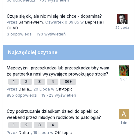
68
odpowiedzi
763
wyświetleń
Czuje się ok, ale nic mi się nie chce - dopamina?
Przez
Samniewiem
,
Czwartek o 09:05
w
Depresja i
CHAD
3
odpowiedzi
190
wyświetleń
Najczęściej czytane
Mężczyźni, przeszkadza lub przeszkadzałoby wam
że partnerka nosi wyzywające prowokujące stroje?
1
2
3
4
36
Przez
Dalila_
,
20 Lipca
w
Off-topic
885
odpowiedzi
19 723
wyświetleń
Czy podrzucanie dziadkom dzieci do opieki co
weekend przez młodych rodziców to patologia?
1
2
3
4
Przez
Dalila_
,
19 Lipca
w
Off-topic