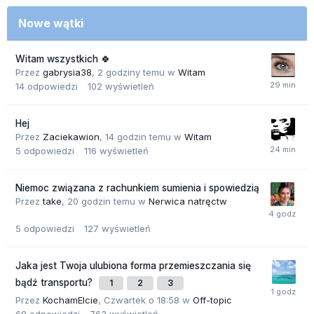
Nowe wątki
Witam wszystkich 🍀
Przez
gabrysia38
,
2 godziny temu
w
Witam
14
odpowiedzi
102
wyświetleń
Hej
Przez
Zaciekawion
,
14 godzin temu
w
Witam
5
odpowiedzi
116
wyświetleń
Niemoc związana z rachunkiem sumienia i spowiedzią
Przez
take
,
20 godzin temu
w
Nerwica natręctw
5
odpowiedzi
127
wyświetleń
Jaka jest Twoja ulubiona forma przemieszczania się
bądź transportu?
1
2
3
Przez
KochamElcie
,
Czwartek o 18:58
w
Off-topic