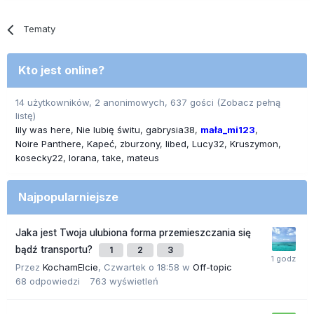
Tematy
Kto jest online?
14 użytkowników, 2 anonimowych, 637 gości
(Zobacz pełną
listę)
lily was here
Nie lubię świtu
gabrysia38
mała_mi123
Noire Panthere
Kapeć
zburzony
libed
Lucy32
Kruszymon
kosecky22
lorana
take
mateus
Najpopularniejsze
Jaka jest Twoja ulubiona forma przemieszczania się
bądź transportu?
1
2
3
Przez
KochamElcie
,
Czwartek o 18:58
w
Off-topic
68
odpowiedzi
763
wyświetleń