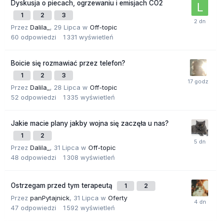
Dyskusja o piecach, ogrzewaniu i emisjach CO2
1
2
3
Przez
Dalila_
,
29 Lipca
w
Off-topic
60
odpowiedzi
1 331
wyświetleń
Boicie się rozmawiać przez telefon?
1
2
3
Przez
Dalila_
,
28 Lipca
w
Off-topic
52
odpowiedzi
1 335
wyświetleń
Jakie macie plany jakby wojna się zaczęła u nas?
1
2
Przez
Dalila_
,
31 Lipca
w
Off-topic
48
odpowiedzi
1 308
wyświetleń
Ostrzegam przed tym terapeutą
1
2
Przez
panPytajnick
,
31 Lipca
w
Oferty
47
odpowiedzi
1 592
wyświetleń