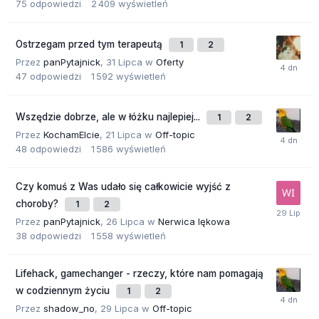
75
odpowiedzi
2 409
wyświetleń
Ostrzegam przed tym terapeutą
1
2
Przez
panPytajnick
,
31 Lipca
w
Oferty
47
odpowiedzi
1 592
wyświetleń
Wszędzie dobrze, ale w łóżku najlepiej...
1
2
Przez
KochamElcie
,
21 Lipca
w
Off-topic
48
odpowiedzi
1 586
wyświetleń
Czy komuś z Was udało się całkowicie wyjść z
choroby?
1
2
Przez
panPytajnick
,
26 Lipca
w
Nerwica lękowa
38
odpowiedzi
1 558
wyświetleń
Lifehack, gamechanger - rzeczy, które nam pomagają
w codziennym życiu
1
2
Przez
shadow_no
,
29 Lipca
w
Off-topic