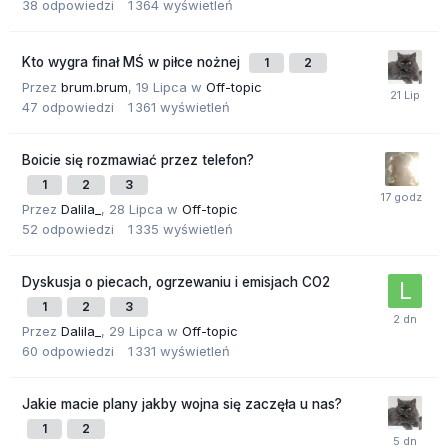
38
odpowiedzi
1 364
wyświetleń
Kto wygra finał MŚ w piłce nożnej
1
2
Przez
brum.brum
,
19 Lipca
w
Off-topic
47
odpowiedzi
1 361
wyświetleń
Boicie się rozmawiać przez telefon?
1
2
3
Przez
Dalila_
,
28 Lipca
w
Off-topic
52
odpowiedzi
1 335
wyświetleń
Dyskusja o piecach, ogrzewaniu i emisjach CO2
1
2
3
Przez
Dalila_
,
29 Lipca
w
Off-topic
60
odpowiedzi
1 331
wyświetleń
Jakie macie plany jakby wojna się zaczęła u nas?
1
2