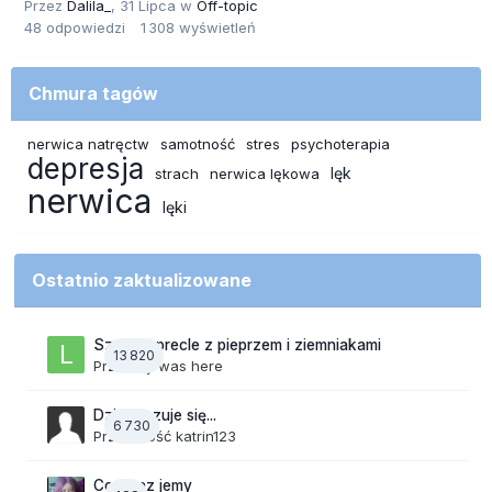
Przez
Dalila_
,
31 Lipca
w
Off-topic
48
odpowiedzi
1 308
wyświetleń
Chmura tagów
nerwica natręctw
samotność
stres
psychoterapia
depresja
lęk
strach
nerwica lękowa
nerwica
lęki
Ostatnio zaktualizowane
Szalone precle z pieprzem i ziemniakami
13 820
Przez
lily was here
Dzisiaj czuje się...
6 730
Przez Gość katrin123
Co teraz jemy