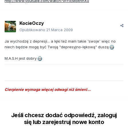
http://www.youtube.com/watch?v=YIcMolthnX0
KocieOczy
Opublikowano
21 Marca 2009
Ja wychodzę z depresji... a lęki też mam takie 'swoje' więc no
niech będzie mogę być Twoją "depresyjno-lękową" duszą
M.A.S.H jest dobry
Cierpienie wymaga więcej odwagi niż śmierć...
Jeśli chcesz dodać odpowiedź, zaloguj
się lub zarejestruj nowe konto