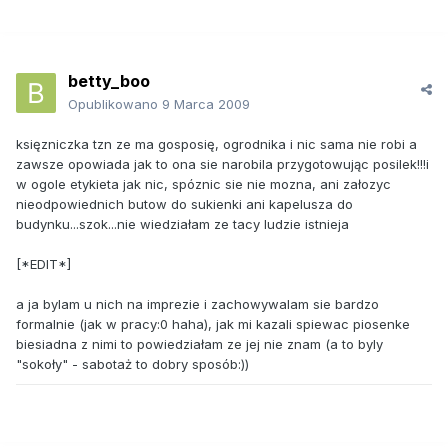
betty_boo
Opublikowano
9 Marca 2009
księzniczka tzn ze ma gosposię, ogrodnika i nic sama nie robi a
zawsze opowiada jak to ona sie narobila przygotowując posilek!!!i
w ogole etykieta jak nic, spóznic sie nie mozna, ani załozyc
nieodpowiednich butow do sukienki ani kapelusza do
budynku...szok...nie wiedziałam ze tacy ludzie istnieja
[*EDIT*]
a ja bylam u nich na imprezie i zachowywalam sie bardzo
formalnie (jak w pracy:0 haha), jak mi kazali spiewac piosenke
biesiadna z nimi to powiedziałam ze jej nie znam (a to byly
"sokoły" - sabotaż to dobry sposób:))