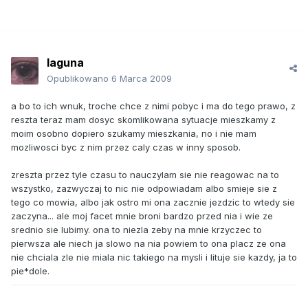
laguna
Opublikowano
6 Marca 2009
a bo to ich wnuk, troche chce z nimi pobyc i ma do tego prawo, z
reszta teraz mam dosyc skomlikowana sytuacje mieszkamy z
moim osobno dopiero szukamy mieszkania, no i nie mam
mozliwosci byc z nim przez caly czas w inny sposob.
zreszta przez tyle czasu to nauczylam sie nie reagowac na to
wszystko, zazwyczaj to nic nie odpowiadam albo smieje sie z
tego co mowia, albo jak ostro mi ona zacznie jezdzic to wtedy sie
zaczyna... ale moj facet mnie broni bardzo przed nia i wie ze
srednio sie lubimy. ona to niezla zeby na mnie krzyczec to
pierwsza ale niech ja slowo na nia powiem to ona placz ze ona
nie chciala zle nie miala nic takiego na mysli i lituje sie kazdy, ja to
pie*dole.