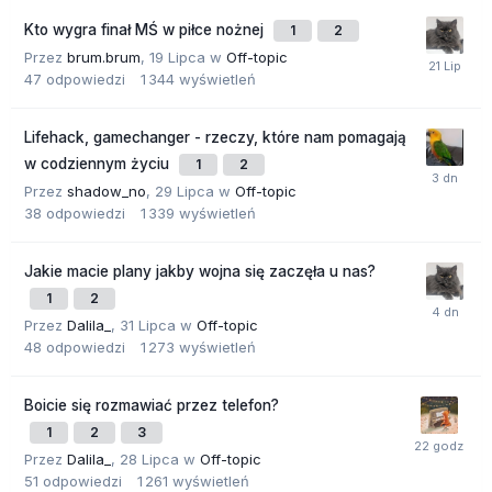
Kto wygra finał MŚ w piłce nożnej
1
2
Przez
brum.brum
,
19 Lipca
w
Off-topic
47
odpowiedzi
1 344
wyświetleń
Lifehack, gamechanger - rzeczy, które nam pomagają
w codziennym życiu
1
2
Przez
shadow_no
,
29 Lipca
w
Off-topic
38
odpowiedzi
1 339
wyświetleń
Jakie macie plany jakby wojna się zaczęła u nas?
1
2
Przez
Dalila_
,
31 Lipca
w
Off-topic
48
odpowiedzi
1 273
wyświetleń
Boicie się rozmawiać przez telefon?
1
2
3
Przez
Dalila_
,
28 Lipca
w
Off-topic
51
odpowiedzi
1 261
wyświetleń