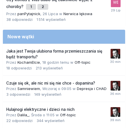
choroby?
1
2
Przez
panPytajnick
,
26 Lipca
w
Nerwica lękowa
38
odpowiedzi
1 514
wyświetleń
Nowe wątki
Jaka jest Twoja ulubiona forma przemieszczania się
bądź transportu?
Przez
KochamElcie
,
18 godzin temu
w
Off-topic
18
odpowiedzi
213
wyświetleń
Czuje się ok, ale nic mi się nie chce - dopamina?
Przez
Samniewiem
,
Wczoraj o 09:05
w
Depresja i CHAD
3
odpowiedzi
149
wyświetleń
Hulajnogi elektryczne i dzieci na nich
Przez
Dalila_
,
Środa o 11:05
w
Off-topic
22
odpowiedzi
344
wyświetleń