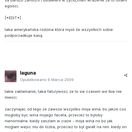
sa bardzo zamozni i ustawieni w zyciu,mam wrazenie ze to totalni
egoisci.
[*EDIT*]
taka amerykańska rodzina która mysli że wszystkich sobie
podporzadkuje kasą.
laguna
Opublikowano
6 Marca 2009
takie zaklamanie, taka falszywosc ze to sie czasem we lbie nie
miesci.
zaczynajac od tego ze zawsze wszystko moja wina. bo jakze cos
mogloby byc wina mojego faceta, przeciez to byloby
nienormalne. kiedy zaszlam w ciaze - moja wina no bo jak
moglam wejsc mu do lozka, przeciez to byl gwalt na nim. kiedy on