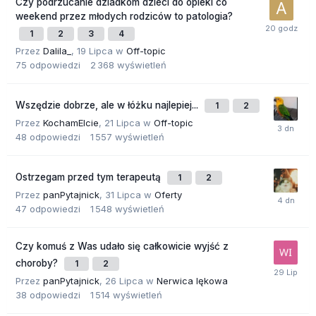
Czy podrzucanie dziadkom dzieci do opieki co
weekend przez młodych rodziców to patologia?
1
2
3
4
Przez
Dalila_
,
19 Lipca
w
Off-topic
75
odpowiedzi
2 368
wyświetleń
Wszędzie dobrze, ale w łóżku najlepiej...
1
2
Przez
KochamElcie
,
21 Lipca
w
Off-topic
48
odpowiedzi
1 557
wyświetleń
Ostrzegam przed tym terapeutą
1
2
Przez
panPytajnick
,
31 Lipca
w
Oferty
47
odpowiedzi
1 548
wyświetleń
Czy komuś z Was udało się całkowicie wyjść z
choroby?
1
2
Przez
panPytajnick
,
26 Lipca
w
Nerwica lękowa
38
odpowiedzi
1 514
wyświetleń