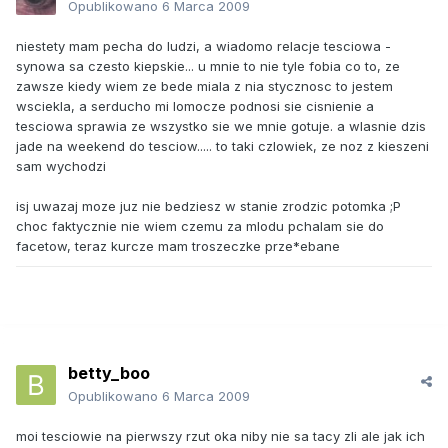
Opublikowano
6 Marca 2009
niestety mam pecha do ludzi, a wiadomo relacje tesciowa -
synowa sa czesto kiepskie... u mnie to nie tyle fobia co to, ze
zawsze kiedy wiem ze bede miala z nia stycznosc to jestem
wsciekla, a serducho mi lomocze podnosi sie cisnienie a
tesciowa sprawia ze wszystko sie we mnie gotuje. a wlasnie dzis
jade na weekend do tesciow..... to taki czlowiek, ze noz z kieszeni
sam wychodzi
isj uwazaj moze juz nie bedziesz w stanie zrodzic potomka ;P
choc faktycznie nie wiem czemu za mlodu pchalam sie do
facetow, teraz kurcze mam troszeczke prze*ebane
betty_boo
Opublikowano
6 Marca 2009
moi tesciowie na pierwszy rzut oka niby nie sa tacy zli ale jak ich