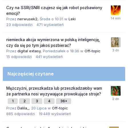
Czy na SSRI/SNRI czujesz się jak robot pozbawiony
emocji?
Przez
nerwusek2
,
Środa o 10:31
w
Leki
23
odpowiedzi
471
wyświetleń
niemiecka akcja wymierzona w polską inteligencję,
czy da się po tym jakoś pozbierać?
Przez
digital extasy
,
Poniedziałek o 18:36
w
Off-topic
15
odpowiedzi
441
wyświetleń
Najczęściej czytane
Mężczyźni, przeszkadza lub przeszkadzałoby wam
że partnerka nosi wyzywające prowokujące stroje?
1
2
3
4
36
Przez
Dalila_
,
20 Lipca
w
Off-topic
885
odpowiedzi
19 449
wyświetleń