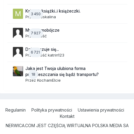
Książki, książki..i książeczki.
3 450
Przez
meskalina
Myśli samobójcze
7 927
Przez Gość
Dzisiaj czuje się...
6 721
Przez Gość katrin123
Jaka jest Twoja ulubiona forma
18
przemieszczania się bądź transportu?
Przez
KochamElcie
Regulamin
Polityka prywatności
Ustawienia prywatności
Kontakt
NERWICA.COM JEST CZĘŚCIĄ WIRTUALNA POLSKA MEDIA SA