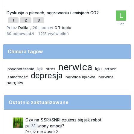
Dyskusja o piecach, ogrzewaniu i emisjach CO2
1
2
3
Przez
Dalila_
,
29 Lipca
w
Off-topic
60
odpowiedzi
1 215
wyświetleń
Chmura tagów
nerwica
lęk
lęki
psychoterapia
stres
strach
depresja
samotność
nerwica lękowa
nerwica
natręctw
Ostatnio zaktualizowane
Czy na SSRI/SNRI czujesz się jak robot
23
pozbawiony emocji?
Przez
nerwusek2