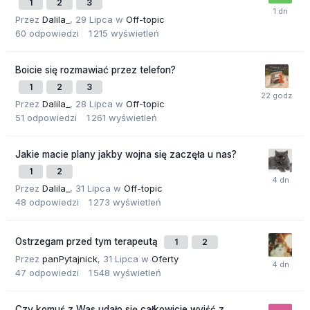
1
2
3
Przez
Dalila_
,
29 Lipca
w
Off-topic
60
odpowiedzi
1 215
wyświetleń
Boicie się rozmawiać przez telefon?
1
2
3
Przez
Dalila_
,
28 Lipca
w
Off-topic
51
odpowiedzi
1 261
wyświetleń
Jakie macie plany jakby wojna się zaczęła u nas?
1
2
Przez
Dalila_
,
31 Lipca
w
Off-topic
48
odpowiedzi
1 273
wyświetleń
Ostrzegam przed tym terapeutą
1
2
Przez
panPytajnick
,
31 Lipca
w
Oferty
47
odpowiedzi
1 548
wyświetleń
Czy komuś z Was udało się całkowicie wyjść z