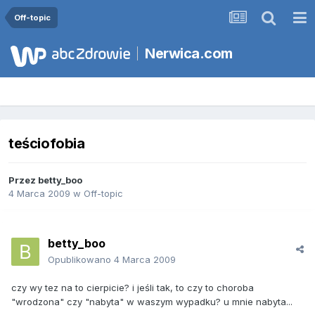
Off-topic
Nerwica.com
teściofobia
Przez
betty_boo
4 Marca 2009
w
Off-topic
betty_boo
Opublikowano
4 Marca 2009
czy wy tez na to cierpicie? i jeśli tak, to czy to choroba
"wrodzona" czy "nabyta" w waszym wypadku? u mnie nabyta...