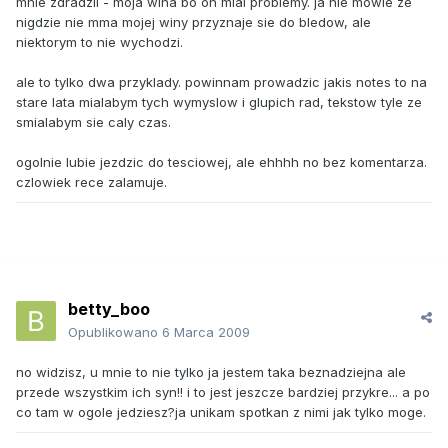
mnie zdradzil - moja wina bo on mial problemy. ja nie mowie ze
nigdzie nie mma mojej winy przyznaje sie do bledow, ale
niektorym to nie wychodzi.
ale to tylko dwa przyklady. powinnam prowadzic jakis notes to na
stare lata mialabym tych wymyslow i glupich rad, tekstow tyle ze
smialabym sie caly czas.
ogolnie lubie jezdzic do tesciowej, ale ehhhh no bez komentarza.
czlowiek rece zalamuje.
betty_boo
Opublikowano
6 Marca 2009
no widzisz, u mnie to nie tylko ja jestem taka beznadziejna ale
przede wszystkim ich syn!! i to jest jeszcze bardziej przykre... a po
co tam w ogole jedziesz?ja unikam spotkan z nimi jak tylko moge.