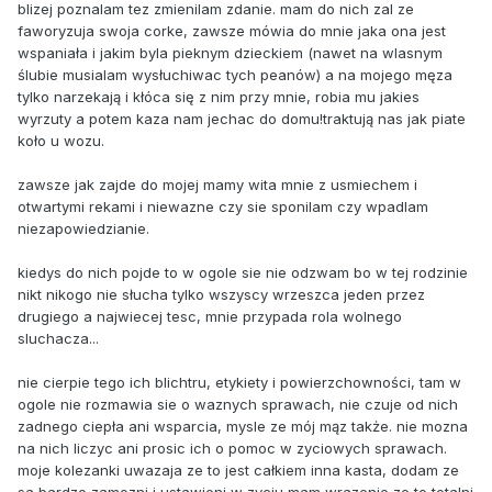
blizej poznalam tez zmienilam zdanie. mam do nich zal ze
faworyzuja swoja corke, zawsze mówia do mnie jaka ona jest
wspaniała i jakim byla pieknym dzieckiem (nawet na wlasnym
ślubie musialam wysłuchiwac tych peanów) a na mojego męza
tylko narzekają i kłóca się z nim przy mnie, robia mu jakies
wyrzuty a potem kaza nam jechac do domu!traktują nas jak piate
koło u wozu.
zawsze jak zajde do mojej mamy wita mnie z usmiechem i
otwartymi rekami i niewazne czy sie sponilam czy wpadlam
niezapowiedzianie.
kiedys do nich pojde to w ogole sie nie odzwam bo w tej rodzinie
nikt nikogo nie słucha tylko wszyscy wrzeszca jeden przez
drugiego a najwiecej tesc, mnie przypada rola wolnego
sluchacza...
nie cierpie tego ich blichtru, etykiety i powierzchowności, tam w
ogole nie rozmawia sie o waznych sprawach, nie czuje od nich
zadnego ciepła ani wsparcia, mysle ze mój mąz także. nie mozna
na nich liczyc ani prosic ich o pomoc w zyciowych sprawach.
moje kolezanki uwazaja ze to jest całkiem inna kasta, dodam ze