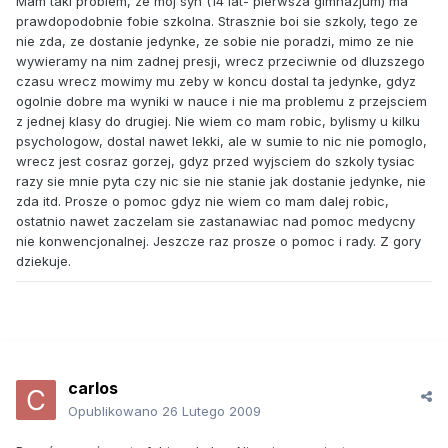
Mam taki problem, ze moj syn (14 lat- pierwsza gimnazjum) ma
prawdopodobnie fobie szkolna. Strasznie boi sie szkoly, tego ze
nie zda, ze dostanie jedynke, ze sobie nie poradzi, mimo ze nie
wywieramy na nim zadnej presji, wrecz przeciwnie od dluzszego
czasu wrecz mowimy mu zeby w koncu dostal ta jedynke, gdyz
ogolnie dobre ma wyniki w nauce i nie ma problemu z przejsciem
z jednej klasy do drugiej. Nie wiem co mam robic, bylismy u kilku
psychologow, dostal nawet lekki, ale w sumie to nic nie pomoglo,
wrecz jest cosraz gorzej, gdyz przed wyjsciem do szkoly tysiac
razy sie mnie pyta czy nic sie nie stanie jak dostanie jedynke, nie
zda itd. Prosze o pomoc gdyz nie wiem co mam dalej robic,
ostatnio nawet zaczelam sie zastanawiac nad pomoc medycny
nie konwencjonalnej. Jeszcze raz prosze o pomoc i rady. Z gory
dziekuje.
carlos
Opublikowano
26 Lutego 2009