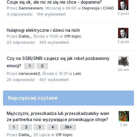
Czuje się ok, ale nic mi się nie chce - dopamina?
Przez
Samniewiem
,
Wczoraj o 09:05
w
Depresja i CHAD
3
odpowiedzi
154
wyświetleń
Hulajnogi elektryczne i dzieci na nich
Przez
Dalila_
,
Środa o 11:05
w
Off-topic
22
odpowiedzi
355
wyświetleń
Czy na SSRI/SNRI czujesz się jak robot pozbawiony
emocji?
1
2
Przez
nerwusek2
,
Środa o 10:31
w
Leki
25
odpowiedzi
497
wyświetleń
Najczęściej czytane
Mężczyźni, przeszkadza lub przeszkadzałoby wam
że partnerka nosi wyzywające prowokujące stroje?
1
2
3
4
36
Przez
Dalila_
,
20 Lipca
w
Off-topic