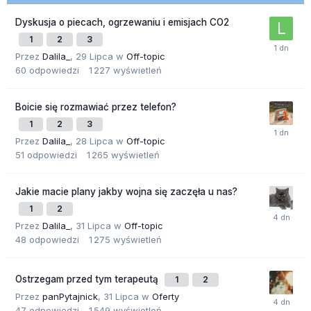
Dyskusja o piecach, ogrzewaniu i emisjach CO2
1
2
3
Przez
Dalila_
,
29 Lipca
w
Off-topic
60
odpowiedzi
1 227
wyświetleń
Boicie się rozmawiać przez telefon?
1
2
3
Przez
Dalila_
,
28 Lipca
w
Off-topic
51
odpowiedzi
1 265
wyświetleń
Jakie macie plany jakby wojna się zaczęła u nas?
1
2
Przez
Dalila_
,
31 Lipca
w
Off-topic
48
odpowiedzi
1 275
wyświetleń
Ostrzegam przed tym terapeutą
1
2
Przez
panPytajnick
,
31 Lipca
w
Oferty
47
odpowiedzi
1 549
wyświetleń