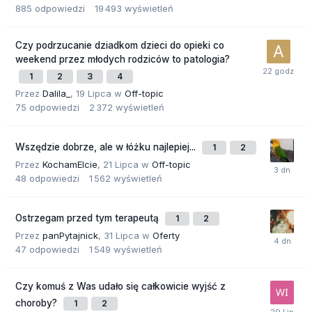
885
odpowiedzi
19 493
wyświetleń
Czy podrzucanie dziadkom dzieci do opieki co
weekend przez młodych rodziców to patologia?
1
2
3
4
Przez
Dalila_
,
19 Lipca
w
Off-topic
75
odpowiedzi
2 372
wyświetleń
Wszędzie dobrze, ale w łóżku najlepiej...
1
2
Przez
KochamElcie
,
21 Lipca
w
Off-topic
48
odpowiedzi
1 562
wyświetleń
Ostrzegam przed tym terapeutą
1
2
Przez
panPytajnick
,
31 Lipca
w
Oferty
47
odpowiedzi
1 549
wyświetleń
Czy komuś z Was udało się całkowicie wyjść z
choroby?
1
2