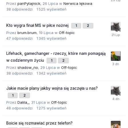
Przez
panPytajnick
,
26 Lipca
w
Nerwica lękowa
38
odpowiedzi
1 525
wyświetleń
Kto wygra finał MŚ w piłce nożnej
1
2
Przez
brum.brum
,
19 Lipca
w
Off-topic
47
odpowiedzi
1 345
wyświetleń
Lifehack, gamechanger - rzeczy, które nam pomagają
w codziennym życiu
1
2
Przez
shadow_no
,
29 Lipca
w
Off-topic
38
odpowiedzi
1 342
wyświetleń
Jakie macie plany jakby wojna się zaczęła u nas?
1
2
Przez
Dalila_
,
31 Lipca
w
Off-topic
48
odpowiedzi
1 275
wyświetleń
Boicie się rozmawiać przez telefon?