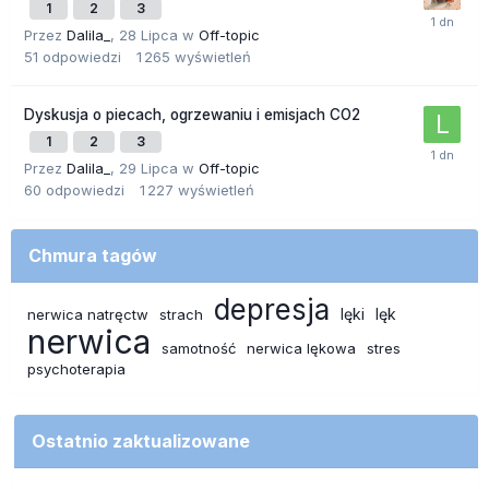
1
2
3
Przez
Dalila_
,
28 Lipca
w
Off-topic
51
odpowiedzi
1 265
wyświetleń
Dyskusja o piecach, ogrzewaniu i emisjach CO2
1
2
3
Przez
Dalila_
,
29 Lipca
w
Off-topic
60
odpowiedzi
1 227
wyświetleń
Chmura tagów
depresja
lęki
lęk
nerwica natręctw
strach
nerwica
samotność
nerwica lękowa
stres
psychoterapia
Ostatnio zaktualizowane