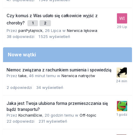
Czy komuś z Was udało się całkowicie wyjść z
choroby?
1
2
Przez
panPytajnick
,
26 Lipca
w
Nerwica lękowa
38
odpowiedzi
1 525
wyświetleń
Nowe wątki
Niemoc związana z rachunkiem sumienia i spowiedzią
Przez
take
,
46 minut temu
w
Nerwica natręctw
2
odpowiedzi
34
wyświetleń
Jaka jest Twoja ulubiona forma przemieszczania się
bądź transportu?
Przez
KochamElcie
,
20 godzin temu
w
Off-topic
22
odpowiedzi
231
wyświetleń