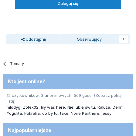
Zaloguj się
Udostępnij
Obserwujący
1
Tematy
Kto jest online?
12 użytkowników, 3 anonimowych, 569 gości
(Zobacz pełną
listę)
mlodyg
Zotex02
lily was here
Nie lubię świtu
Raluza
Denni
Yogulita
Pokraka
co by tu
take
Noire Panthere
jessy
Najpopularniejsze