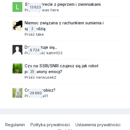
Szalone precle z pieprzem i ziemniakami
13 623
Przez
lily was here
Niemoc związana z rachunkiem sumienia i
2
spowiedzią
Przez
take
Dzisiaj czuje się...
6 724
Przez Gość katrin123
Czy na SSRI/SNRI czujesz się jak robot
25
pozbawiony emocji?
Przez
nerwusek2
Co teraz robisz?
29 960
Przez
Anja01
Regulamin
Polityka prywatności
Ustawienia prywatności