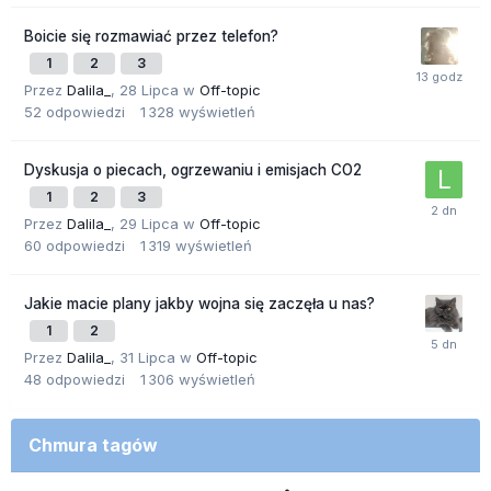
Boicie się rozmawiać przez telefon?
1
2
3
Przez
Dalila_
,
28 Lipca
w
Off-topic
52
odpowiedzi
1 328
wyświetleń
Dyskusja o piecach, ogrzewaniu i emisjach CO2
1
2
3
Przez
Dalila_
,
29 Lipca
w
Off-topic
60
odpowiedzi
1 319
wyświetleń
Jakie macie plany jakby wojna się zaczęła u nas?
1
2
Przez
Dalila_
,
31 Lipca
w
Off-topic
48
odpowiedzi
1 306
wyświetleń
Chmura tagów