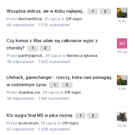
Wszędzie dobrze, ale w łóżku najlepiej...
1
2
Przez
KochamElcie
,
21 Lipca
w
Off-topic
48
odpowiedzi
1 576
wyświetleń
Czy komuś z Was udało się całkowicie wyjść z
choroby?
1
2
Przez
panPytajnick
,
26 Lipca
w
Nerwica lękowa
38
odpowiedzi
1 552
wyświetleń
Lifehack, gamechanger - rzeczy, które nam pomagają
w codziennym życiu
1
2
Przez
shadow_no
,
29 Lipca
w
Off-topic
38
odpowiedzi
1 361
wyświetleń
Kto wygra finał MŚ w piłce nożnej
1
2
Przez
brum.brum
,
19 Lipca
w
Off-topic
47
odpowiedzi
1 358
wyświetleń