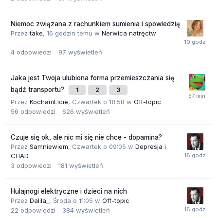
Niemoc związana z rachunkiem sumienia i spowiedzią
Przez
take
,
16 godzin temu
w
Nerwica natręctw
4
odpowiedzi
97
wyświetleń
Jaka jest Twoja ulubiona forma przemieszczania się
bądź transportu?
1
2
3
Przez
KochamElcie
,
Czwartek o 18:58
w
Off-topic
56
odpowiedzi
626
wyświetleń
Czuje się ok, ale nic mi się nie chce - dopamina?
Przez
Samniewiem
,
Czwartek o 09:05
w
Depresja i
CHAD
3
odpowiedzi
181
wyświetleń
Hulajnogi elektryczne i dzieci na nich
Przez
Dalila_
,
Środa o 11:05
w
Off-topic
22
odpowiedzi
384
wyświetleń