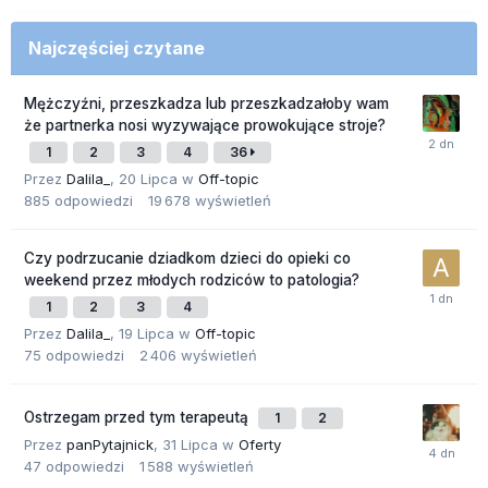
Najczęściej czytane
Mężczyźni, przeszkadza lub przeszkadzałoby wam
że partnerka nosi wyzywające prowokujące stroje?
1
2
3
4
36
Przez
Dalila_
,
20 Lipca
w
Off-topic
885
odpowiedzi
19 678
wyświetleń
Czy podrzucanie dziadkom dzieci do opieki co
weekend przez młodych rodziców to patologia?
1
2
3
4
Przez
Dalila_
,
19 Lipca
w
Off-topic
75
odpowiedzi
2 406
wyświetleń
Ostrzegam przed tym terapeutą
1
2
Przez
panPytajnick
,
31 Lipca
w
Oferty
47
odpowiedzi
1 588
wyświetleń