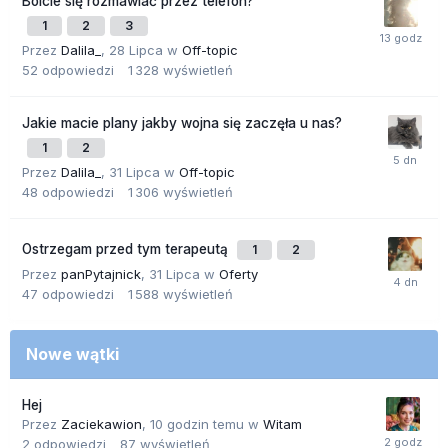
Boicie się rozmawiać przez telefon?
1
2
3
Przez
Dalila_
,
28 Lipca
w
Off-topic
52
odpowiedzi
1 328
wyświetleń
Jakie macie plany jakby wojna się zaczęła u nas?
1
2
Przez
Dalila_
,
31 Lipca
w
Off-topic
48
odpowiedzi
1 306
wyświetleń
Ostrzegam przed tym terapeutą
1
2
Przez
panPytajnick
,
31 Lipca
w
Oferty
47
odpowiedzi
1 588
wyświetleń
Nowe wątki
Hej
Przez
Zaciekawion
,
10 godzin temu
w
Witam
2
odpowiedzi
87
wyświetleń