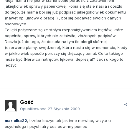
Moja mama nie jest w stanie sobie poradzić z załatwieniem
jakiejkolwiek sprawy papierkowej. Fobia się stale nasila i doszło
do tego, że mama boi się już podpisać jakiegokolwiek dokumentu
(nawet np. umowy o pracę :) , boi się podawać swoich danych
osobowych.
Te lęki połączone są ze stałym rozpamiętywaniem błędów, które
popełniła, spraw, których nie załatwiła, złożonych podpisów.
Doszło już do tego, że dostała na tym tle alergii skórnej
(czerwone plamy, swędzenie), która nasila się w momencie, kiedy
w jakikolwiek sposób poruszy się dręczący temat. Co to takiego
może być (Nerwica natręctw, lękowa, depresja)? Jak i u kogo to
leczyć
Gość
Opublikowano
27 Stycznia 2009
mariolka22
, trzeba leczyc tak jak inne nerwice, wizyta u
psychologa i psychiatry cos powinny pomoc