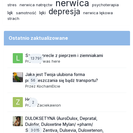
nerwica
stres
nerwica natręctw
psychoterapia
depresja
lęk
lęki
samotność
nerwica lękowa
strach
Ostatnio zaktualizowane
Szalone precle z pieprzem i ziemniakami
13 791
Przez
lily was here
Jaka jest Twoja ulubiona forma
56
przemieszczania się bądź transportu?
Przez
KochamElcie
Hej
2
Przez
Zaciekawion
DULOKSETYNA (AuroDulox, Depratal,
Dulofor, Duloxetine Mylan/ +pharm/
3 015
Sandoz/ Zentiva, Dulsevia, Duloxetenon,