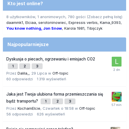
Kto jest online?
8 użytkowników, 1 anonimowych, 780 gości
(Zobacz pełną listę)
daammk1
Elciaa
serotoninowiec
Expressis verbis
Kama_9393
You know nothing, Jon Snow
Karola 1981
Tibijczyk
Najpopularniejsze
Dyskusja o piecach, ogrzewaniu i emisjach CO2
1
2
3
Przez
Dalila_
,
29 Lipca
w
Off-topic
60
odpowiedzi
1 319
wyświetleń
Jaka jest Twoja ulubiona forma przemieszczania się
bądź transportu?
1
2
3
Przez
KochamElcie
,
Czwartek o 18:58
w
Off-topic
56
odpowiedzi
626
wyświetleń