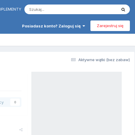
 SUPLEMENTY
Zarejestruj się
Posiadasz konto? Zaloguj się
Aktywne wątki (bez zabaw)
cy
0