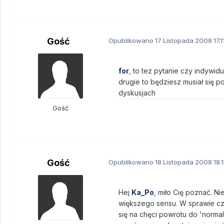
Gość
Opublikowano
17 Listopada 2008
17.
for
, to tez pytanie czy indywid
drugie to będziesz musiał się
dyskusjach
Gość
Gość
Opublikowano
18 Listopada 2008
18.
Hej
Ka_Po
, miło Cię poznać. Ni
większego sensu. W sprawie czę
się na chęci powrotu do 'normal