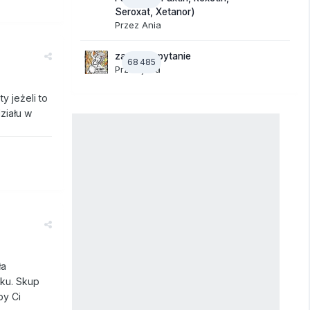
Seroxat, Xetanor)
Przez
Ania
zadajesz pytanie
68 485
Przez
jaaa
y jeżeli to
ziału w
ła
tku. Skup
by Ci