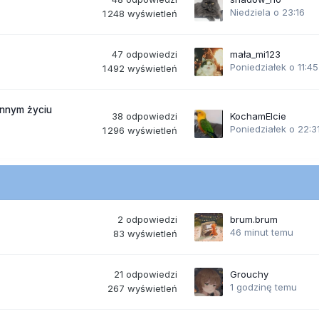
Niedziela o 23:16
1 248
wyświetleń
47
odpowiedzi
mała_mi123
Poniedziałek o 11:45
1 492
wyświetleń
ennym życiu
38
odpowiedzi
KochamElcie
Poniedziałek o 22:3
1 296
wyświetleń
2
odpowiedzi
brum.brum
46 minut temu
83
wyświetleń
21
odpowiedzi
Grouchy
1 godzinę temu
267
wyświetleń