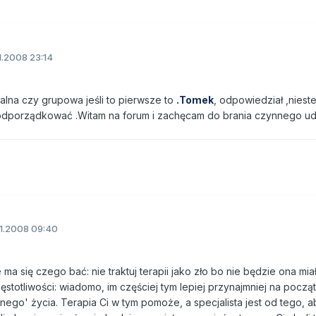
11.2008 23:14
ualna czy grupowa jeśli to pierwsze to
.Tomek
, odpowiedział ,niestet
 podporządkować .Witam na forum i zachęcam do brania czynnego ud
11.2008 09:40
e ma się czego bać: nie traktuj terapii jako zło bo nie będzie ona mia
stotliwości: wiadomo, im częściej tym lepiej przynajmniej na począ
nego' życia. Terapia Ci w tym pomoże, a specjalista jest od tego, a