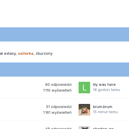
tal extasy
sailorka
zburzony
60
odpowiedzi
lily was here
18 godzin temu
1 110
wyświetleń
51
odpowiedzi
brum.brum
15 minut temu
1 161
wyświetleń
48
odpowiedzi
shadow_no