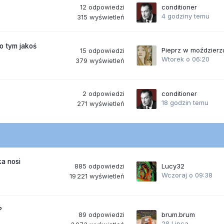
12
odpowiedzi
conditioner
4 godziny temu
315
wyświetleń
po tym jakoś
Pieprz w moździerz
15
odpowiedzi
Wtorek o 06:20
379
wyświetleń
2
odpowiedzi
conditioner
18 godzin temu
271
wyświetleń
a nosi
885
odpowiedzi
Lucy32
Wczoraj o 09:38
19 221
wyświetleń
?
89
odpowiedzi
brum.brum
28 Lipca