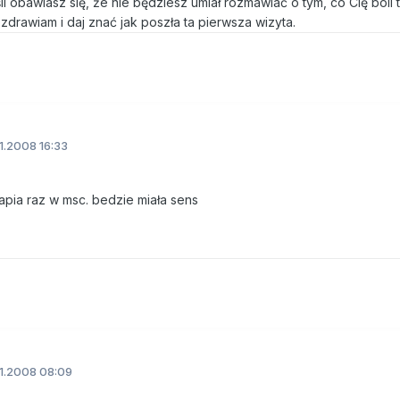
li obawiasz się, że nie będziesz umiał rozmawiać o tym, co Cię boli 
zdrawiam i daj znać jak poszła ta pierwsza wizyta.
11.2008 16:33
apia raz w msc. bedzie miała sens
11.2008 08:09