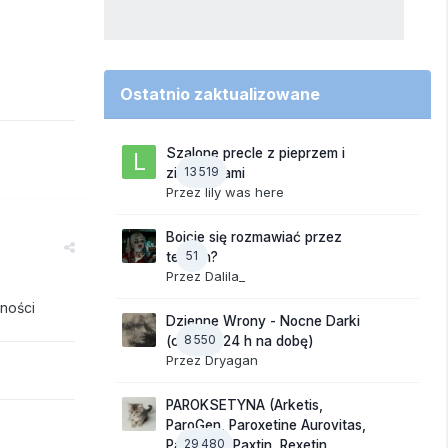
Ostatnio zaktualizowane
Szalone precle z pieprzem i
13 519
ziemniakami
Przez
lily was here
Boicie się rozmawiać przez
51
telefon?
Przez
Dalila_
pności
Dzienne Wrony - Nocne Darki
8 550
(czynne 24 h na dobę)
Przez
Dryagan
PAROKSETYNA (Arketis,
ParoGen, Paroxetine Aurovitas,
29 480
Paroxinor, Paxtin, Rexetin,