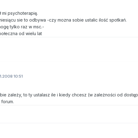
 mi psychoterapię.
iesiącu sie to odbywa -czy mozna sobie ustalic ilość spotkań.
gę tylko raz w msc.-
ołeczna od wielu lat
11.2008 10:51
bie zależy, to ty ustalasz ile i kiedy chcesz (w zależności od dostę
 forum.