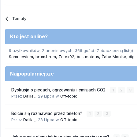
Tematy
Kto jest online?
9 użytkowników, 2 anonimowych, 366 gości
(Zobacz pełną listę)
Samniewiem
brum.brum
Zotex02
bei
mateus
Żaba Monika
digi
Najpopularniejsze
Dyskusja o piecach, ogrzewaniu i emisjach CO2
1
2
3
Przez
Dalila_
,
29 Lipca
w
Off-topic
Boicie się rozmawiać przez telefon?
1
2
3
Przez
Dalila_
,
28 Lipca
w
Off-topic