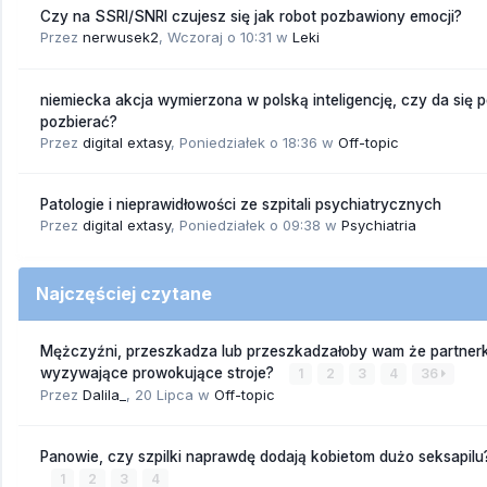
Czy na SSRI/SNRI czujesz się jak robot pozbawiony emocji?
Przez
nerwusek2
,
Wczoraj o 10:31
w
Leki
niemiecka akcja wymierzona w polską inteligencję, czy da się 
pozbierać?
Przez
digital extasy
,
Poniedziałek o 18:36
w
Off-topic
Patologie i nieprawidłowości ze szpitali psychiatrycznych
Przez
digital extasy
,
Poniedziałek o 09:38
w
Psychiatria
Najczęściej czytane
Mężczyźni, przeszkadza lub przeszkadzałoby wam że partnerk
wyzywające prowokujące stroje?
1
2
3
4
36
Przez
Dalila_
,
20 Lipca
w
Off-topic
Panowie, czy szpilki naprawdę dodają kobietom dużo seksapilu
1
2
3
4