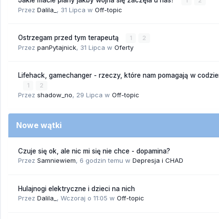
Jakie macie plany jakby wojna się zaczęła u nas?
1
2
Przez
Dalila_
,
31 Lipca
w
Off-topic
Ostrzegam przed tym terapeutą
1
2
Przez
panPytajnick
,
31 Lipca
w
Oferty
Lifehack, gamechanger - rzeczy, które nam pomagają w codzi
1
2
Przez
shadow_no
,
29 Lipca
w
Off-topic
Nowe wątki
Czuje się ok, ale nic mi się nie chce - dopamina?
Przez
Samniewiem
,
6 godzin temu
w
Depresja i CHAD
Hulajnogi elektryczne i dzieci na nich
Przez
Dalila_
,
Wczoraj o 11:05
w
Off-topic