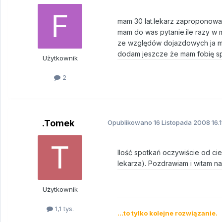
mam 30 lat.lekarz zaproponował
mam do was pytanie.ile razy w m
ze względów dojazdowych ja mo
dodam jeszcze że mam fobię sp
Użytkownik
2
.Tomek
Opublikowano
16 Listopada 2008
16.
Ilość spotkań oczywiście od cie
lekarza). Pozdrawiam i witam na
Użytkownik
1,1 tys.
...to tylko kolejne rozwiązanie.