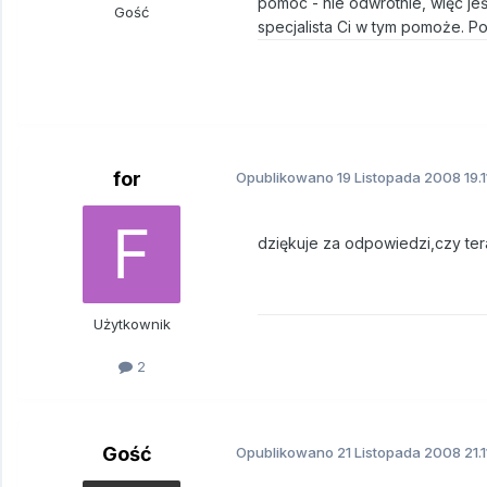
pomóc - nie odwrotnie, więc jeś
Gość
specjalista Ci w tym pomoże. Po
for
Opublikowano
19 Listopada 2008
19.
dziękuje za odpowiedzi,czy ter
Użytkownik
2
Gość
Opublikowano
21 Listopada 2008
21.