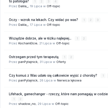
to patologia?
1
2
3
4
Przez
Dalila_
,
19 Lipca
w
Off-topic
Oczy - wzrok na lekach. Czy widać po was?
1
2
3
Przez
Dalila_
,
17 Lipca
w
Off-topic
Wszędzie dobrze, ale w łóżku najlepiej...
1
2
Przez
KochamElcie
,
21 Lipca
w
Off-topic
Ostrzegam przed tym terapeutą
1
2
Przez
panPytajnick
,
31 Lipca
w
Oferty
Czy komuś z Was udało się całkowicie wyjść z choroby?
1
Przez
panPytajnick
,
26 Lipca
w
Nerwica lękowa
Lifehack, gamechanger - rzeczy, które nam pomagają w codzi
1
2
Przez
shadow_no
,
29 Lipca
w
Off-topic