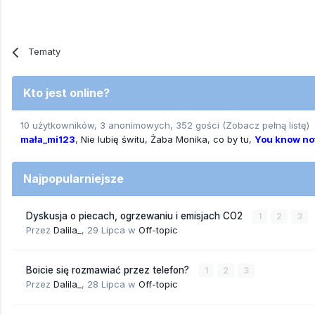
Tematy
Kto jest online?
10 użytkowników, 3 anonimowych, 352 gości
(Zobacz pełną listę)
mała_mi123
Nie lubię świtu
Żaba Monika
co by tu
You know no
Najpopularniejsze
Dyskusja o piecach, ogrzewaniu i emisjach CO2
1
2
3
Przez
Dalila_
,
29 Lipca
w
Off-topic
Boicie się rozmawiać przez telefon?
1
2
3
Przez
Dalila_
,
28 Lipca
w
Off-topic