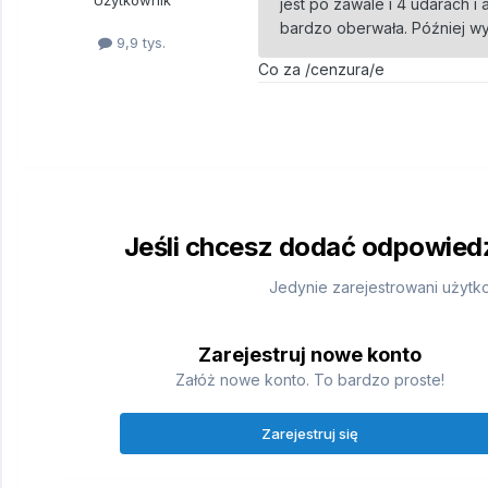
Użytkownik
jest po zawale i 4 udarach 
bardzo oberwała. Później wyw
9,9 tys.
Co za /cenzura/e
Jeśli chcesz dodać odpowiedź,
Jedynie zarejestrowani użytk
Zarejestruj nowe konto
Załóż nowe konto. To bardzo proste!
Zarejestruj się