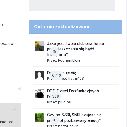
do
Ostatnio zaktualizowane
ność do
Jaka jest Twoja ulubiona forma
przemieszczania się bądź
15
transportu?
Przez
KochamElcie
Dzisiaj czuje się...
6 716
Przez Gość katrin123
DDD Dzieci Dysfunkcyjnych
388
Domów
Przez
plugins
Czy na SSRI/SNRI czujesz się
16
jak robot pozbawiony emocji?
mimo, że
Przez
nerwusek2