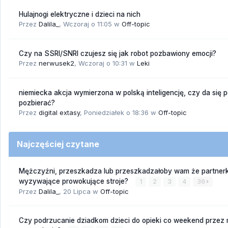
Hulajnogi elektryczne i dzieci na nich
Przez
Dalila_
,
Wczoraj o 11:05
w
Off-topic
Czy na SSRI/SNRI czujesz się jak robot pozbawiony emocji?
Przez
nerwusek2
,
Wczoraj o 10:31
w
Leki
niemiecka akcja wymierzona w polską inteligencję, czy da się 
pozbierać?
Przez
digital extasy
,
Poniedziałek o 18:36
w
Off-topic
Najczęściej czytane
Mężczyźni, przeszkadza lub przeszkadzałoby wam że partnerk
wyzywające prowokujące stroje?
1
2
3
4
36
Przez
Dalila_
,
20 Lipca
w
Off-topic
Czy podrzucanie dziadkom dzieci do opieki co weekend przez