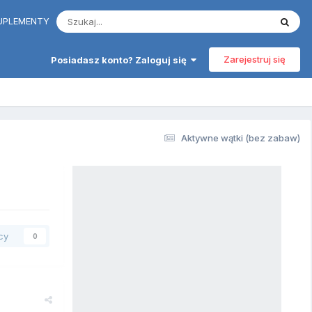
 SUPLEMENTY
Zarejestruj się
Posiadasz konto? Zaloguj się
Aktywne wątki (bez zabaw)
cy
0