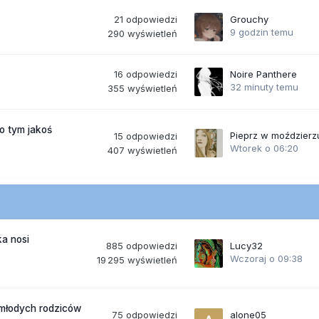
21
odpowiedzi
Grouchy
9 godzin temu
290
wyświetleń
16
odpowiedzi
Noire Panthere
32 minuty temu
355
wyświetleń
po tym jakoś
Pieprz w moździerz
15
odpowiedzi
Wtorek o 06:20
407
wyświetleń
a nosi
885
odpowiedzi
Lucy32
Wczoraj o 09:38
19 295
wyświetleń
 młodych rodziców
75
odpowiedzi
alone05