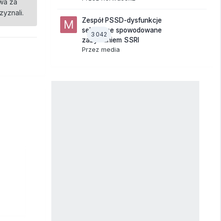
owa za
zyznali.
Zespół PSSD-dysfunkcje
seksualne spowodowane
3 042
zażywaniem SSRI
Przez
media