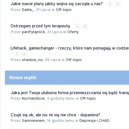
Jakie macie plany jakby wojna się zaczęła u nas?
1
2
Przez
Dalila_
,
31 Lipca
w
Off-topic
Ostrzegam przed tym terapeutą
1
2
Przez
panPytajnick
,
31 Lipca
w
Oferty
Lifehack, gamechanger - rzeczy, które nam pomagają w codzi
1
2
Przez
shadow_no
,
29 Lipca
w
Off-topic
Nowe wątki
Jaka jest Twoja ulubiona forma przemieszczania się bądź trans
Przez
KochamElcie
,
4 godziny temu
w
Off-topic
Czuje się ok, ale nic mi się nie chce - dopamina?
Przez
Samniewiem
,
14 godzin temu
w
Depresja i CHAD