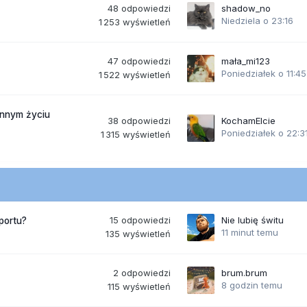
48
odpowiedzi
shadow_no
Niedziela o 23:16
1 253
wyświetleń
47
odpowiedzi
mała_mi123
Poniedziałek o 11:45
1 522
wyświetleń
ennym życiu
38
odpowiedzi
KochamElcie
Poniedziałek o 22:3
1 315
wyświetleń
15
odpowiedzi
Nie lubię świtu
portu?
11 minut temu
135
wyświetleń
2
odpowiedzi
brum.brum
8 godzin temu
115
wyświetleń