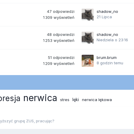
47
odpowiedzi
shadow_no
21 Lipca
1 309
wyświetleń
48
odpowiedzi
shadow_no
Niedziela o 23:16
1 253
wyświetleń
51
odpowiedzi
brum.brum
8 godzin temu
1 209
wyświetleń
nerwica
presja
lęki
stres
nerwica lękowa
ższyć grupę ZUS, pracując?