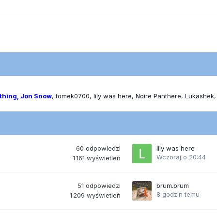
thing, Jon Snow
tomek0700
lily was here
Noire Panthere
Lukashek
60
odpowiedzi
lily was here
Wczoraj o 20:44
1 161
wyświetleń
51
odpowiedzi
brum.brum
8 godzin temu
1 209
wyświetleń