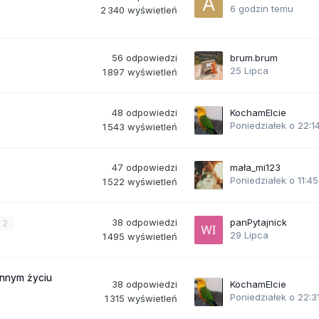
6 godzin temu
2 340
wyświetleń
56
odpowiedzi
brum.brum
25 Lipca
1 897
wyświetleń
48
odpowiedzi
KochamElcie
Poniedziałek o 22:1
1 543
wyświetleń
47
odpowiedzi
mała_mi123
Poniedziałek o 11:45
1 522
wyświetleń
38
odpowiedzi
panPytajnick
2
29 Lipca
1 495
wyświetleń
ennym życiu
38
odpowiedzi
KochamElcie
Poniedziałek o 22:3
1 315
wyświetleń