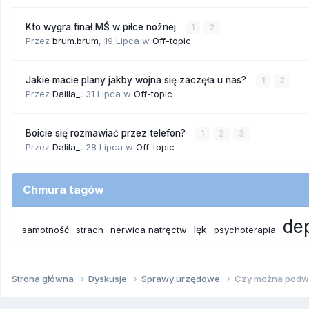
Kto wygra finał MŚ w piłce nożnej
1
2
Przez
brum.brum
,
19 Lipca
w
Off-topic
Jakie macie plany jakby wojna się zaczęła u nas?
1
2
Przez
Dalila_
,
31 Lipca
w
Off-topic
Boicie się rozmawiać przez telefon?
1
2
3
Przez
Dalila_
,
28 Lipca
w
Off-topic
Chmura tagów
de
lęk
samotność
strach
nerwica natręctw
psychoterapia
Strona główna
Dyskusje
Sprawy urzędowe
Czy można podwy