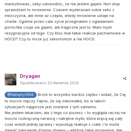
masturbowac, zeby udowodnic, ze nie jestem gejem. Non stop
sprawdzam to mrowienie. Czasem wyobrazam sobie seks z
mezczyzna, ale mnie az czepie, wtedy mrowienie ustaje na
chwile. Ogolnie przez cale zycie przeginalem z ogladaniem
porno.Nie czuje sie gejem, ale tragiczne jest to. Mam mysli
rezygnacyjne od tego. Czy ktos mial takie reakcje pachwinowe w
HOCD? Czy to moze juz seksoholizm a nie HOCD.
Dryagan
Opublikowano
22 Kwietnia 2025
Brzmi to wszystko bardzo ciężko i widać, że Cię
@Natrętny1988
to mocno męczy. Fajnie, że się odezwałeś, bo w takich
sytuacjach najgorsze jest zostanie z tym samemu.
Nie jestem lekarzem, ale z tego co piszesz – to wygląda raczej na
mocno rozkręconą nerwicę i natrętne myśli, które kręcą się cały
czas wokół jednej sprawy i wywołują reakcje z ciała. I to może
dawać naprawdę dziwne objawy – właśnie takie mrowienia, lęki,