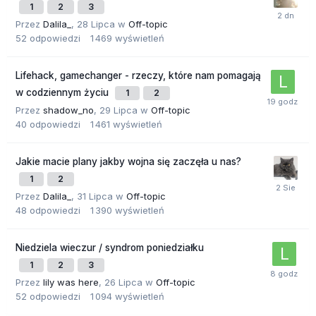
1
2
3
Przez
Dalila_
,
28 Lipca
w
Off-topic
52
odpowiedzi
1 469
wyświetleń
Lifehack, gamechanger - rzeczy, które nam pomagają
w codziennym życiu
1
2
Przez
shadow_no
,
29 Lipca
w
Off-topic
40
odpowiedzi
1 461
wyświetleń
Jakie macie plany jakby wojna się zaczęła u nas?
1
2
Przez
Dalila_
,
31 Lipca
w
Off-topic
48
odpowiedzi
1 390
wyświetleń
Niedziela wieczur / syndrom poniedziałku
1
2
3
Przez
lily was here
,
26 Lipca
w
Off-topic
52
odpowiedzi
1 094
wyświetleń