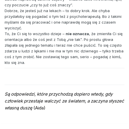
czy poczucie „czy to już coś znaczy”.
Dobrze, że jesteś już na lekach – to dobry krok. Ale chyba
przydałoby się pogadać o tym też z psychoterapeutą. Bo z takimi
myślami da się pracować i one naprawdę mogą się z czasem
wyciszyć.
To, że Ci się to wszystko dzieje –
nie oznacza
, że zmieniła Ci się
orientacja albo że coś jest z Tobą „nie tak”. Po prostu głowa
złapała się jednego tematu i teraz nie chce puścić. To się często
zdarza u ludzi z lękami i nie ma w tym nic dziwnego – tylko trzeba
coś z tym zrobić. Nie zostawiaj tego sam, serio – pogadaj z kimś,
kto się zna.
Są odpowiedzi, które przychodzą dopiero wtedy, gdy
człowiek przestaje walczyć ze światem, a zaczyna słyszeć
własną duszę
(Aida)