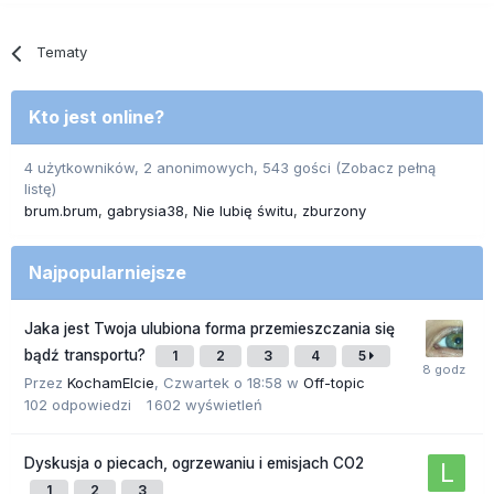
Tematy
Kto jest online?
4 użytkowników, 2 anonimowych, 543 gości
(Zobacz pełną
listę)
brum.brum
gabrysia38
Nie lubię świtu
zburzony
Najpopularniejsze
Jaka jest Twoja ulubiona forma przemieszczania się
bądź transportu?
1
2
3
4
5
Przez
KochamElcie
,
Czwartek o 18:58
w
Off-topic
102
odpowiedzi
1 602
wyświetleń
Dyskusja o piecach, ogrzewaniu i emisjach CO2
1
2
3