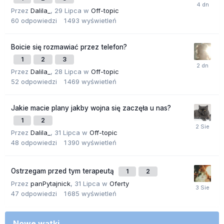
Przez
Dalila_
,
29 Lipca
w
Off-topic
60
odpowiedzi
1 493
wyświetleń
Boicie się rozmawiać przez telefon?
1
2
3
Przez
Dalila_
,
28 Lipca
w
Off-topic
52
odpowiedzi
1 469
wyświetleń
Jakie macie plany jakby wojna się zaczęła u nas?
1
2
Przez
Dalila_
,
31 Lipca
w
Off-topic
48
odpowiedzi
1 390
wyświetleń
Ostrzegam przed tym terapeutą
1
2
Przez
panPytajnick
,
31 Lipca
w
Oferty
47
odpowiedzi
1 685
wyświetleń
Nowe wątki