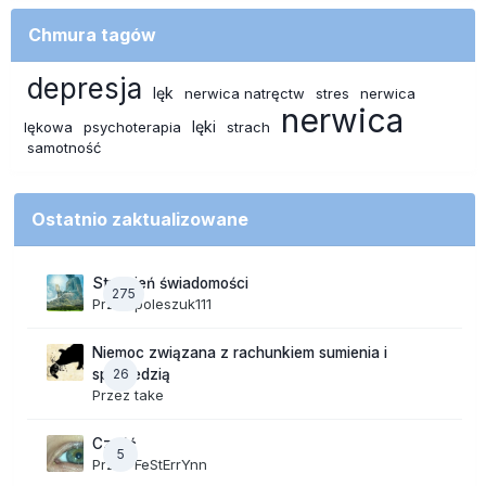
Chmura tagów
depresja
lęk
nerwica natręctw
stres
nerwica
nerwica
lęki
lękowa
psychoterapia
strach
samotność
Ostatnio zaktualizowane
Strumień świadomości
275
Przez
poleszuk111
Niemoc związana z rachunkiem sumienia i
26
spowiedzią
Przez
take
Cześć
5
Przez
FeStErrYnn