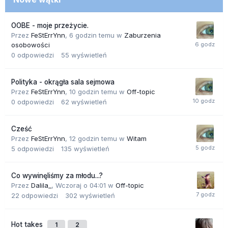
OOBE - moje przeżycie.
Przez
FeStErrYnn
,
6 godzin temu
w
Zaburzenia
osobowości
0
odpowiedzi
55
wyświetleń
Polityka - okrągła sala sejmowa
Przez
FeStErrYnn
,
10 godzin temu
w
Off-topic
0
odpowiedzi
62
wyświetleń
Cześć
Przez
FeStErrYnn
,
12 godzin temu
w
Witam
5
odpowiedzi
135
wyświetleń
Co wywinęliśmy za młodu...?
Przez
Dalila_
,
Wczoraj o 04:01
w
Off-topic
22
odpowiedzi
302
wyświetleń
Hot takes
1
2