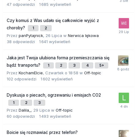
47
odpowiedzi
1 685
wyświetleń
Czy komuś z Was udało się całkowicie wyjść z
choroby?
1
2
Przez
panPytajnick
,
26 Lipca
w
Nerwica lękowa
38
odpowiedzi
1 641
wyświetleń
Jaka jest Twoja ulubiona forma przemieszczania się
bądź transportu?
1
2
3
4
5
Przez
KochamElcie
,
Czwartek o 18:58
w
Off-topic
102
odpowiedzi
1 602
wyświetleń
Dyskusja o piecach, ogrzewaniu i emisjach CO2
1
2
3
Przez
Dalila_
,
29 Lipca
w
Off-topic
60
odpowiedzi
1 493
wyświetleń
Boicie się rozmawiać przez telefon?