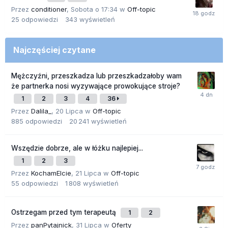
Przez
conditioner
,
Sobota o 17:34
w
Off-topic
25
odpowiedzi
343
wyświetleń
Najczęściej czytane
Mężczyźni, przeszkadza lub przeszkadzałoby wam
że partnerka nosi wyzywające prowokujące stroje?
1
2
3
4
36
Przez
Dalila_
,
20 Lipca
w
Off-topic
885
odpowiedzi
20 241
wyświetleń
Wszędzie dobrze, ale w łóżku najlepiej...
1
2
3
Przez
KochamElcie
,
21 Lipca
w
Off-topic
55
odpowiedzi
1 808
wyświetleń
Ostrzegam przed tym terapeutą
1
2
Przez
panPytajnick
,
31 Lipca
w
Oferty