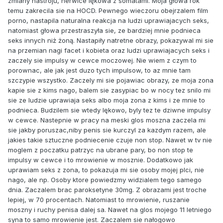
zmiany nastroju, nerwice lękowa z somatami. Moja głowa rok
temu zakrecila sie na HOCD. Pewnego wieczoru obejrzalem film
porno, nastapila naturalna reakcja na ludzi uprawiajacych seks,
natomiast głowa przestraszyła sie, ze bardziej mnie podnieca
seks innych niż żoną. Nastapiły natretne obrazy, pokazywal mi sie
na przemian nagi facet i kobieta oraz ludzi uprawiajacych seks i
zaczely sie impulsy w cewce moczowej. Nie wiem z czym to
porownac, ale jak jest duzo tych impulsow, to az mnie tam
szczypie wszystko. Zaczely mi sie pojawiac obrazy, ze moja zona
kapie sie z kims nago, balem sie zasypiac bo w nocy tez snilo mi
sie ze ludzie uprawiaja seks albo moja zona z kims i ze mnie to
podnieca. Budzilem sie wtedy lękowo, byly tez te dziwne impulsy
w cewce. Nastepnie w pracy na meski glos moszna zaczela mi
sie jakby poruszac,niby penis sie kurczyl za kazdym razem, ale
jakies takie sztuczne podniecenie czuje non stop. Nawet w tv nie
moglem z poczatku patrzyc na ubrane pary, bo non stop te
impulsy w cewce i to mrowienie w mosznie. Dodatkowo jak
uprawiam seks z zona, to pokazuja mi sie osoby mojej plci, nie
nago, ale np. Osoby ktore powiedzmy widzialem tego samego
dnia. Zaczalem brac paroksetyne 30mg. Z obrazami jest troche
lepiej, w 70 procentach. Natomiast to mrowienie, ruszanie
moszny i ruchy penisa dalej sa. Nawet na glos mojego 11 letniego
syna to samo mrowienie jest. Zaczalem sie nałogowo