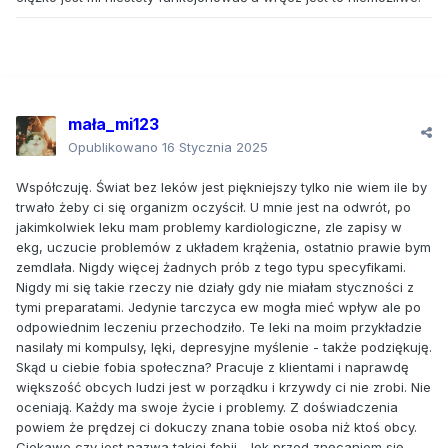
mała_mi123
Opublikowano
16 Stycznia 2025
Współczuję. Świat bez leków jest piękniejszy tylko nie wiem ile by
trwało żeby ci się organizm oczyścił. U mnie jest na odwrót, po
jakimkolwiek leku mam problemy kardiologiczne, zle zapisy w
ekg, uczucie problemów z układem krążenia, ostatnio prawie bym
zemdlała. Nigdy więcej żadnych prób z tego typu specyfikami.
Nigdy mi się takie rzeczy nie działy gdy nie miałam styczności z
tymi preparatami. Jedynie tarczyca ew mogła mieć wpływ ale po
odpowiednim leczeniu przechodziło. Te leki na moim przykładzie
nasilały mi kompulsy, lęki, depresyjne myślenie - także podziękuję.
Skąd u ciebie fobia społeczna? Pracuje z klientami i naprawdę
większość obcych ludzi jest w porządku i krzywdy ci nie zrobi. Nie
oceniają. Każdy ma swoje życie i problemy. Z doświadczenia
powiem że prędzej ci dokuczy znana tobie osoba niż ktoś obcy.
Ciekawe czy jest nazwa takiej fobii - lęk przed znęcaniem się