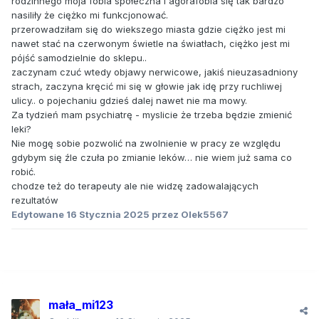
rodzinnego moja fobia społeczna i agorafobia się tak bardzo
nasiliły że ciężko mi funkcjonować.
przerowadziłam się do wiekszego miasta gdzie ciężko jest mi
nawet stać na czerwonym świetle na światłach, ciężko jest mi
pójść samodzielnie do sklepu..
zaczynam czuć wtedy objawy nerwicowe, jakiś nieuzasadniony
strach, zaczyna kręcić mi się w głowie jak idę przy ruchliwej
ulicy.. o pojechaniu gdzieś dalej nawet nie ma mowy.
Za tydzień mam psychiatrę - myslicie że trzeba będzie zmienić
leki?
Nie mogę sobie pozwolić na zwolnienie w pracy ze względu
gdybym się źle czuła po zmianie leków… nie wiem już sama co
robić.
chodze też do terapeuty ale nie widzę zadowalających
rezultatów
Edytowane
16 Stycznia 2025
przez Olek5567
mała_mi123