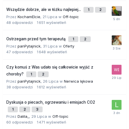
Wszędzie dobrze, ale w łóżku najlepiej...
1
2
Przez
KochamElcie
,
21 Lipca
w
Off-topic
48
odpowiedzi
1 651
wyświetleń
Ostrzegam przed tym terapeutą
1
2
Przez
panPytajnick
,
31 Lipca
w
Oferty
47
odpowiedzi
1 648
wyświetleń
Czy komuś z Was udało się całkowicie wyjść z
choroby?
1
2
Przez
panPytajnick
,
26 Lipca
w
Nerwica lękowa
38
odpowiedzi
1 612
wyświetleń
Dyskusja o piecach, ogrzewaniu i emisjach CO2
1
2
3
Przez
Dalila_
,
29 Lipca
w
Off-topic
60
odpowiedzi
1 471
wyświetleń