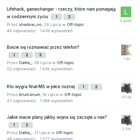
Lifehack, gamechanger - rzeczy, które nam pomagają
w codziennym życiu
1
2
Przez
shadow_no
,
29 Lipca
w
Off-topic
40
odpowiedzi
1 439
wyświetleń
Boicie się rozmawiać przez telefon?
1
2
3
Przez
Dalila_
,
28 Lipca
w
Off-topic
52
odpowiedzi
1 436
wyświetleń
Kto wygra finał MŚ w piłce nożnej
1
2
Przez
brum.brum
,
19 Lipca
w
Off-topic
47
odpowiedzi
1 388
wyświetleń
Jakie macie plany jakby wojna się zaczęła u nas?
1
2
Przez
Dalila_
,
31 Lipca
w
Off-topic
48
odpowiedzi
1 377
wyświetleń