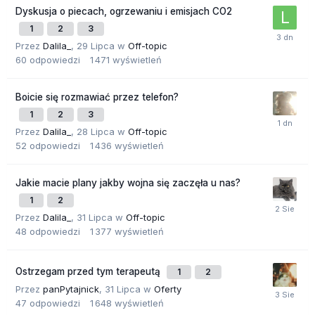
Dyskusja o piecach, ogrzewaniu i emisjach CO2
1
2
3
Przez
Dalila_
,
29 Lipca
w
Off-topic
60
odpowiedzi
1 471
wyświetleń
Boicie się rozmawiać przez telefon?
1
2
3
Przez
Dalila_
,
28 Lipca
w
Off-topic
52
odpowiedzi
1 436
wyświetleń
Jakie macie plany jakby wojna się zaczęła u nas?
1
2
Przez
Dalila_
,
31 Lipca
w
Off-topic
48
odpowiedzi
1 377
wyświetleń
Ostrzegam przed tym terapeutą
1
2
Przez
panPytajnick
,
31 Lipca
w
Oferty
47
odpowiedzi
1 648
wyświetleń