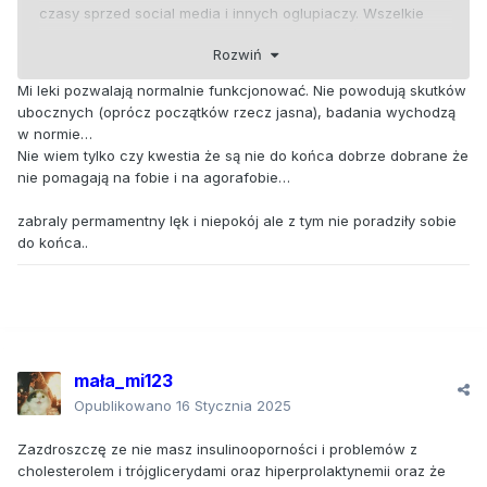
czasy sprzed social media i innych oglupiaczy. Wszelkie
akademie szkolne, konkursy, występy mrr czułam się jak
Rozwiń
ryba w wodzie, lubiłam byç na tapecie także żadnego leku
społecznego. Lekać się moge jedynie niecnych ludzkich
Mi leki pozwalają normalnie funkcjonować. Nie powodują skutków
uczynków, bo nie wiesz co takim osobom siedzi w głowie i
ubocznych (oprócz początków rzecz jasna), badania wychodzą
czym cię tym razem zaskoczą. W międzyczasie PTSD bo
w normie…
okazało się że jestem ofiarą łamania prawa od dobrych 20
Nie wiem tylko czy kwestia że są nie do końca dobrze dobrane że
lat. Czego się domyślalam. To zmienia człowiekowi
nie pomagają na fobie i na agorafobie…
percepcję i już nie ma chęci na częste międzyludzkie
kontakty, wiedząc do czego ludzie są zdolni.
zabraly permamentny lęk i niepokój ale z tym nie poradziły sobie
Zresztą mi już nie wolno brać jakichkolwiek specyfików, po
do końca..
nich mam insulinooporność i nadmiar kg, przerośnięte
serce. Wywalona prolaktynę i cholesterol. Po nich czeka
mnie tylko kaplica. A po nich nie da się ćwiczyć - lata serce.
Chce ci się tylko leżeć i jeść. Jedynie odchudzanie i nie
branie do geby tych leków może mi życie wydluzyc.
mała_mi123
Opublikowano
16 Stycznia 2025
Zazdroszczę ze nie masz insulinooporności i problemów z
cholesterolem i trójglicerydami oraz hiperprolaktynemii oraz że