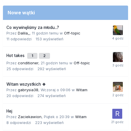
Nowe wątki
Co wywinęliśmy za młodu...?
Przez
Dalila_
,
11 godzin temu
w
Off-topic
11
odpowiedzi
153
wyświetleń
Hot takes
1
2
Przez
conditioner
,
21 godzin temu
w
Off-topic
25
odpowiedzi
292
wyświetleń
Witam wszystkich 🍀
Przez
gabrysia38
,
Wczoraj o 09:06
w
Witam
20
odpowiedzi
274
wyświetleń
Hej
Przez
Zaciekawion
,
Piątek o 20:39
w
Witam
8
odpowiedzi
223
wyświetleń