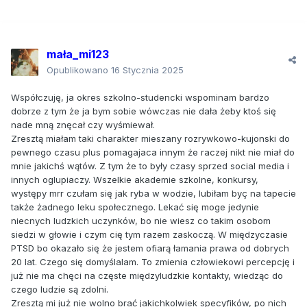
mała_mi123
Opublikowano
16 Stycznia 2025
Współczuję, ja okres szkolno-studencki wspominam bardzo
dobrze z tym że ja bym sobie wówczas nie dała żeby ktoś się
nade mną znęcał czy wyśmiewał.
Zresztą miałam taki charakter mieszany rozrywkowo-kujonski do
pewnego czasu plus pomagajaca innym że raczej nikt nie miał do
mnie jakichś wątów. Z tym że to były czasy sprzed social media i
innych oglupiaczy. Wszelkie akademie szkolne, konkursy,
występy mrr czułam się jak ryba w wodzie, lubiłam byç na tapecie
także żadnego leku społecznego. Lekać się moge jedynie
niecnych ludzkich uczynków, bo nie wiesz co takim osobom
siedzi w głowie i czym cię tym razem zaskoczą. W międzyczasie
PTSD bo okazało się że jestem ofiarą łamania prawa od dobrych
20 lat. Czego się domyślalam. To zmienia człowiekowi percepcję i
już nie ma chęci na częste międzyludzkie kontakty, wiedząc do
czego ludzie są zdolni.
Zresztą mi już nie wolno brać jakichkolwiek specyfików, po nich