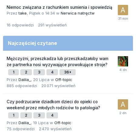
Niemoc związana z rachunkiem sumienia i spowiedzią
Przez
take
,
Piątek o 14:34
w
Nerwica natręctw
16
odpowiedzi
291
wyświetleń
Najczęściej czytane
Mężczyźni, przeszkadza lub przeszkadzałoby wam
że partnerka nosi wyzywające prowokujące stroje?
1
2
3
4
36
Przez
Dalila_
,
20 Lipca
w
Off-topic
885
odpowiedzi
20 071
wyświetleń
Czy podrzucanie dziadkom dzieci do opieki co
weekend przez młodych rodziców to patologia?
1
2
3
4
Przez
Dalila_
,
19 Lipca
w
Off-topic
75
odpowiedzi
2 470
wyświetleń