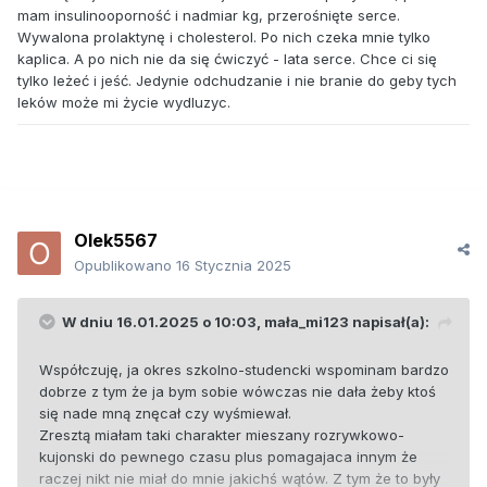
mam insulinooporność i nadmiar kg, przerośnięte serce.
Wywalona prolaktynę i cholesterol. Po nich czeka mnie tylko
kaplica. A po nich nie da się ćwiczyć - lata serce. Chce ci się
tylko leżeć i jeść. Jedynie odchudzanie i nie branie do geby tych
leków może mi życie wydluzyc.
Olek5567
Opublikowano
16 Stycznia 2025
W dniu 16.01.2025 o 10:03,
mała_mi123
napisał(a):
Współczuję, ja okres szkolno-studencki wspominam bardzo
dobrze z tym że ja bym sobie wówczas nie dała żeby ktoś
się nade mną znęcał czy wyśmiewał.
Zresztą miałam taki charakter mieszany rozrywkowo-
kujonski do pewnego czasu plus pomagajaca innym że
raczej nikt nie miał do mnie jakichś wątów. Z tym że to były