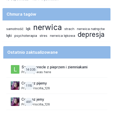
Chmura tagów
nerwica
lęk
samotność
strach
nerwica natręctw
depresja
lęki
psychoterapia
stres
nerwica lękowa
Ostatnio zaktualizowane
Szalone precle z pieprzem i ziemniakami
14 035
Przez
lily was here
Co teraz pijemy
1 115
Przez
Priscilla_126
Co teraz jemy
491
Przez
Priscilla_126