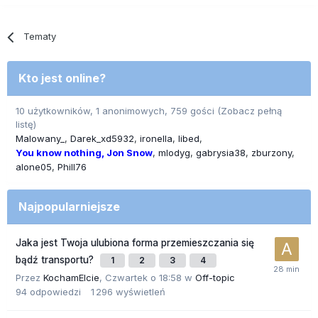
Tematy
Kto jest online?
10 użytkowników, 1 anonimowych, 759 gości
(Zobacz pełną
listę)
Malowany_
Darek_xd5932
ironella
libed
You know nothing, Jon Snow
mlodyg
gabrysia38
zburzony
alone05
Phill76
Najpopularniejsze
Jaka jest Twoja ulubiona forma przemieszczania się
bądź transportu?
1
2
3
4
Przez
KochamElcie
,
Czwartek o 18:58
w
Off-topic
94
odpowiedzi
1 296
wyświetleń