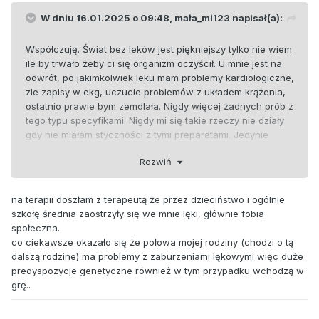
W dniu 16.01.2025 o 09:48,
mała_mi123
napisał(a):
Współczuję. Świat bez leków jest piękniejszy tylko nie wiem
ile by trwało żeby ci się organizm oczyścił. U mnie jest na
odwrót, po jakimkolwiek leku mam problemy kardiologiczne,
zle zapisy w ekg, uczucie problemów z układem krążenia,
ostatnio prawie bym zemdlała. Nigdy więcej żadnych prób z
tego typu specyfikami. Nigdy mi się takie rzeczy nie działy
gdy nie miałam styczności z tymi preparatami. Jedynie
tarczyca ew mogła mieć wpływ ale po odpowiednim
Rozwiń
leczeniu przechodziło. Te leki na moim przykładzie nasilały
mi kompulsy, lęki, depresyjne myślenie - także podziękuję.
Skąd u ciebie fobia społeczna? Pracuje z klientami i
na terapii doszłam z terapeutą że przez dzieciństwo i ogólnie
naprawdę większość obcych ludzi jest w porządku i
szkołę średnia zaostrzyły się we mnie lęki, głównie fobia
krzywdy ci nie zrobi. Nie oceniają. Każdy ma swoje życie i
społeczna.
problemy. Z doświadczenia powiem że prędzej ci dokuczy
co ciekawsze okazało się że połowa mojej rodziny (chodzi o tą
znana tobie osoba niż ktoś obcy. Ciekawe czy jest nazwa
dalszą rodzine) ma problemy z zaburzeniami lękowymi więc duże
takiej fobii - lęk przed znęcaniem się przez bliskie/ znane
predyspozycje genetyczne również w tym przypadku wchodzą w
osoby. Nigdy nie będziesz prorokiem we własnym kraju, a
grę..
do ukrzyżowania ludzie są pierwsi.