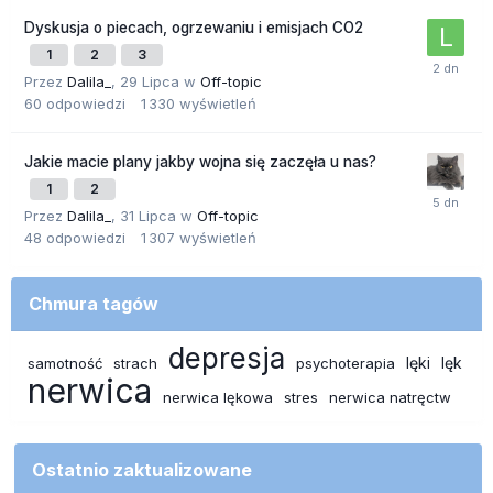
Dyskusja o piecach, ogrzewaniu i emisjach CO2
1
2
3
Przez
Dalila_
,
29 Lipca
w
Off-topic
60
odpowiedzi
1 330
wyświetleń
Jakie macie plany jakby wojna się zaczęła u nas?
1
2
Przez
Dalila_
,
31 Lipca
w
Off-topic
48
odpowiedzi
1 307
wyświetleń
Chmura tagów
depresja
lęki
lęk
samotność
strach
psychoterapia
nerwica
nerwica lękowa
stres
nerwica natręctw
Ostatnio zaktualizowane