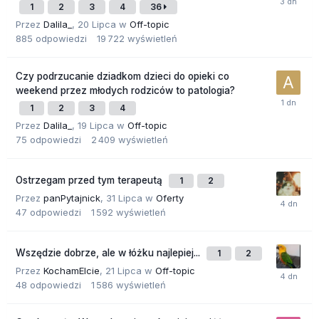
1
2
3
4
36
Przez
Dalila_
,
20 Lipca
w
Off-topic
885
odpowiedzi
19 722
wyświetleń
Czy podrzucanie dziadkom dzieci do opieki co
weekend przez młodych rodziców to patologia?
1
2
3
4
Przez
Dalila_
,
19 Lipca
w
Off-topic
75
odpowiedzi
2 409
wyświetleń
Ostrzegam przed tym terapeutą
1
2
Przez
panPytajnick
,
31 Lipca
w
Oferty
47
odpowiedzi
1 592
wyświetleń
Wszędzie dobrze, ale w łóżku najlepiej...
1
2
Przez
KochamElcie
,
21 Lipca
w
Off-topic
48
odpowiedzi
1 586
wyświetleń