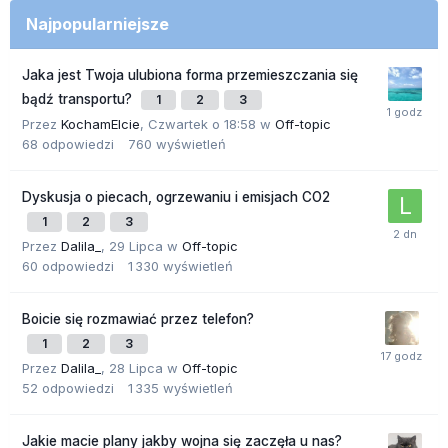
Najpopularniejsze
Jaka jest Twoja ulubiona forma przemieszczania się
bądź transportu?
1
2
3
Przez
KochamElcie
,
Czwartek o 18:58
w
Off-topic
68
odpowiedzi
760
wyświetleń
Dyskusja o piecach, ogrzewaniu i emisjach CO2
1
2
3
Przez
Dalila_
,
29 Lipca
w
Off-topic
60
odpowiedzi
1 330
wyświetleń
Boicie się rozmawiać przez telefon?
1
2
3
Przez
Dalila_
,
28 Lipca
w
Off-topic
52
odpowiedzi
1 335
wyświetleń
Jakie macie plany jakby wojna się zaczęła u nas?