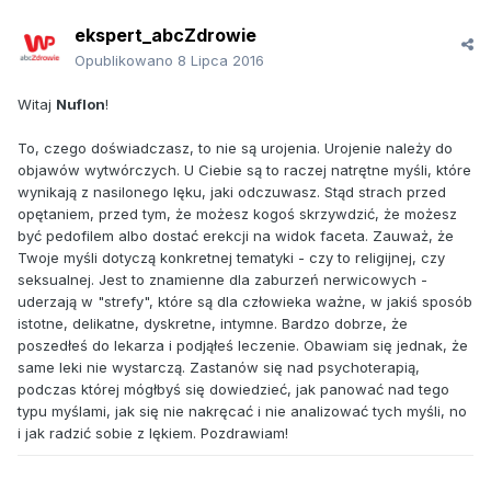
ekspert_abcZdrowie
Opublikowano
8 Lipca 2016
Witaj
Nuflon
!
To, czego doświadczasz, to nie są urojenia. Urojenie należy do
objawów wytwórczych. U Ciebie są to raczej natrętne myśli, które
wynikają z nasilonego lęku, jaki odczuwasz. Stąd strach przed
opętaniem, przed tym, że możesz kogoś skrzywdzić, że możesz
być pedofilem albo dostać erekcji na widok faceta. Zauważ, że
Twoje myśli dotyczą konkretnej tematyki - czy to religijnej, czy
seksualnej. Jest to znamienne dla zaburzeń nerwicowych -
uderzają w "strefy", które są dla człowieka ważne, w jakiś sposób
istotne, delikatne, dyskretne, intymne. Bardzo dobrze, że
poszedłeś do lekarza i podjąłeś leczenie. Obawiam się jednak, że
same leki nie wystarczą. Zastanów się nad psychoterapią,
podczas której mógłbyś się dowiedzieć, jak panować nad tego
typu myślami, jak się nie nakręcać i nie analizować tych myśli, no
i jak radzić sobie z lękiem. Pozdrawiam!