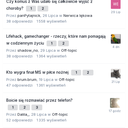
Czy komuś z Was udało się całkowicie wyjść z
choroby?
1
2
Przez
panPytajnick
,
26 Lipca
w
Nerwica lękowa
38
odpowiedzi
1 558
wyświetleń
Lifehack, gamechanger - rzeczy, które nam pomagają
w codziennym życiu
1
2
Przez
shadow_no
,
29 Lipca
w
Off-topic
38
odpowiedzi
1 364
wyświetleń
Kto wygra finał MŚ w piłce nożnej
1
2
Przez
brum.brum
,
19 Lipca
w
Off-topic
47
odpowiedzi
1 361
wyświetleń
Boicie się rozmawiać przez telefon?
1
2
3
Przez
Dalila_
,
28 Lipca
w
Off-topic
52
odpowiedzi
1 335
wyświetleń