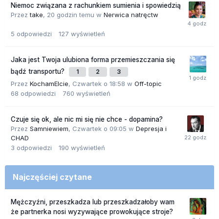
Niemoc związana z rachunkiem sumienia i spowiedzią
Przez
take
,
20 godzin temu
w
Nerwica natręctw
5
odpowiedzi
127
wyświetleń
Jaka jest Twoja ulubiona forma przemieszczania się
bądź transportu?
1
2
3
Przez
KochamElcie
,
Czwartek o 18:58
w
Off-topic
68
odpowiedzi
760
wyświetleń
Czuje się ok, ale nic mi się nie chce - dopamina?
Przez
Samniewiem
,
Czwartek o 09:05
w
Depresja i
CHAD
3
odpowiedzi
190
wyświetleń
Najczęściej czytane
Mężczyźni, przeszkadza lub przeszkadzałoby wam
że partnerka nosi wyzywające prowokujące stroje?