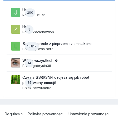
Upały
200
Przez
Justufici
Hej
5
Przez
Zaciekawion
Szalone precle z pieprzem i ziemniakami
13 817
Przez
lily was here
Witam wszystkich 🍀
14
Przez
gabrysia38
Czy na SSRI/SNRI czujesz się jak robot
35
pozbawiony emocji?
Przez
nerwusek2
Regulamin
Polityka prywatności
Ustawienia prywatności