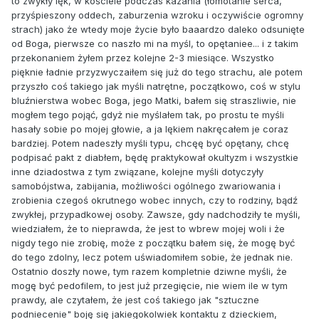
to zwykły lęk, w kościele podczas kazania (łomotanie serca,
przyśpieszony oddech, zaburzenia wzroku i oczywiście ogromny
strach) jako że wtedy moje życie było baaardzo daleko odsunięte
od Boga, pierwsze co naszło mi na myśl, to opętaniee... i z takim
przekonaniem żyłem przez kolejne 2-3 miesiące. Wszystko
pięknie ładnie przyzwyczaiłem się już do tego strachu, ale potem
przyszło coś takiego jak myśli natrętne, początkowo, coś w stylu
bluźnierstwa wobec Boga, jego Matki, bałem się straszliwie, nie
mogłem tego pojąć, gdyż nie myślałem tak, po prostu te myśli
hasały sobie po mojej głowie, a ja lękiem nakręcałem je coraz
bardziej. Potem nadeszły myśli typu, chcęę być opętany, chcę
podpisać pakt z diabłem, będę praktykował okultyzm i wszystkie
inne dziadostwa z tym związane, kolejne myśli dotyczyły
samobójstwa, zabijania, możliwości ogólnego zwariowania i
zrobienia czegoś okrutnego wobec innych, czy to rodziny, bądź
zwykłej, przypadkowej osoby. Zawsze, gdy nadchodziły te myśli,
wiedziałem, że to nieprawda, że jest to wbrew mojej woli i że
nigdy tego nie zrobię, może z początku bałem się, że mogę być
do tego zdolny, lecz potem uświadomiłem sobie, że jednak nie.
Ostatnio doszły nowe, tym razem kompletnie dziwne myśli, że
mogę być pedofilem, to jest już przegięcie, nie wiem ile w tym
prawdy, ale czytałem, że jest coś takiego jak "sztuczne
podniecenie" boję się jakiegokolwiek kontaktu z dzieckiem,