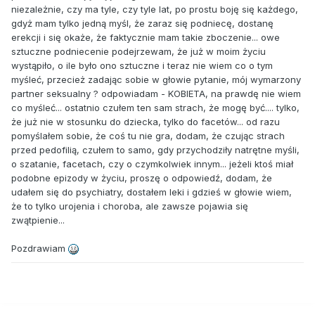
niezależnie, czy ma tyle, czy tyle lat, po prostu boję się każdego,
gdyż mam tylko jedną myśl, że zaraz się podniecę, dostanę
erekcji i się okaże, że faktycznie mam takie zboczenie... owe
sztuczne podniecenie podejrzewam, że już w moim życiu
wystąpiło, o ile było ono sztuczne i teraz nie wiem co o tym
myśleć, przecież zadając sobie w głowie pytanie, mój wymarzony
partner seksualny ? odpowiadam - KOBIETA, na prawdę nie wiem
co myśleć... ostatnio czułem ten sam strach, że mogę być.... tylko,
że już nie w stosunku do dziecka, tylko do facetów... od razu
pomyślałem sobie, że coś tu nie gra, dodam, że czując strach
przed pedofilią, czułem to samo, gdy przychodziły natrętne myśli,
o szatanie, facetach, czy o czymkolwiek innym... jeżeli ktoś miał
podobne epizody w życiu, proszę o odpowiedź, dodam, że
udałem się do psychiatry, dostałem leki i gdzieś w głowie wiem,
że to tylko urojenia i choroba, ale zawsze pojawia się
zwątpienie...
Pozdrawiam