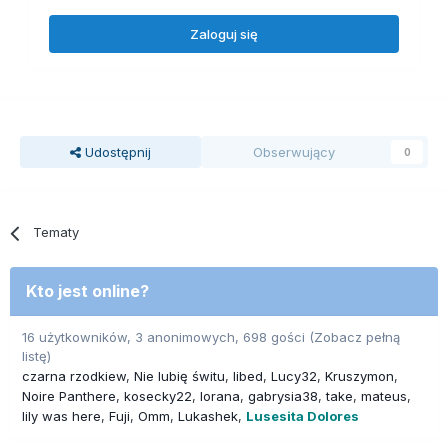
Zaloguj się
Udostępnij
Obserwujący
0
Tematy
Kto jest online?
16 użytkowników, 3 anonimowych, 698 gości
(Zobacz pełną
listę)
czarna rzodkiew
Nie lubię świtu
libed
Lucy32
Kruszymon
Noire Panthere
kosecky22
lorana
gabrysia38
take
mateus
lily was here
Fuji
Omm
Lukashek
Lusesita Dolores