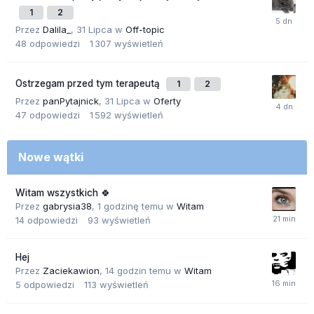
1
2
Przez
Dalila_
,
31 Lipca
w
Off-topic
48
odpowiedzi
1 307
wyświetleń
Ostrzegam przed tym terapeutą
1
2
Przez
panPytajnick
,
31 Lipca
w
Oferty
47
odpowiedzi
1 592
wyświetleń
Nowe wątki
Witam wszystkich 🍀
Przez
gabrysia38
,
1 godzinę temu
w
Witam
14
odpowiedzi
93
wyświetleń
Hej
Przez
Zaciekawion
,
14 godzin temu
w
Witam
5
odpowiedzi
113
wyświetleń