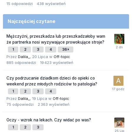
15
odpowiedzi
438
wyświetleń
Najczęściej czytane
Mężczyźni, przeszkadza lub przeszkadzałoby wam
że partnerka nosi wyzywające prowokujące stroje?
1
2
3
4
36
Przez
Dalila_
,
20 Lipca
w
Off-topic
885
odpowiedzi
19 423
wyświetleń
Czy podrzucanie dziadkom dzieci do opieki co
weekend przez młodych rodziców to patologia?
1
2
3
4
Przez
Dalila_
,
19 Lipca
w
Off-topic
75
odpowiedzi
2 363
wyświetleń
Oczy - wzrok na lekach. Czy widać po was?
1
2
3