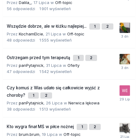
Przez
Dalila_
,
17 Lipca
w
Off-topic
56
odpowiedzi
1 901
wyświetleń
Wszędzie dobrze, ale w łóżku najlepiej...
1
2
Przez
KochamElcie
,
21 Lipca
w
Off-topic
48
odpowiedzi
1 555
wyświetleń
Ostrzegam przed tym terapeutą
1
2
Przez
panPytajnick
,
31 Lipca
w
Oferty
47
odpowiedzi
1 542
wyświetleń
Czy komuś z Was udało się całkowicie wyjść z
choroby?
1
2
Przez
panPytajnick
,
26 Lipca
w
Nerwica lękowa
38
odpowiedzi
1 513
wyświetleń
Kto wygra finał MŚ w piłce nożnej
1
2
Przez
brum.brum
,
19 Lipca
w
Off-topic