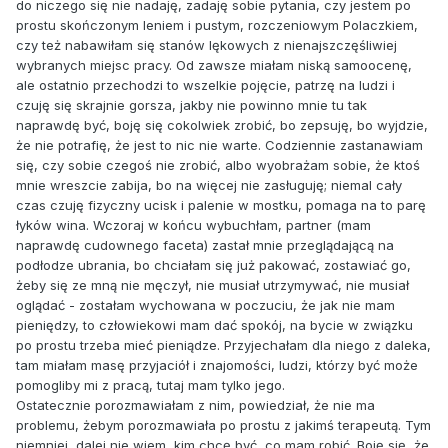
do niczego się nie nadaję, zadaję sobie pytania, czy jestem po
prostu skończonym leniem i pustym, rozczeniowym Polaczkiem,
czy też nabawiłam się stanów lękowych z nienajszczęśliwiej
wybranych miejsc pracy. Od zawsze miałam niską samoocenę,
ale ostatnio przechodzi to wszelkie pojęcie, patrzę na ludzi i
czuję się skrajnie gorsza, jakby nie powinno mnie tu tak
naprawdę być, boję się cokolwiek zrobić, bo zepsuję, bo wyjdzie,
że nie potrafię, że jest to nic nie warte. Codziennie zastanawiam
się, czy sobie czegoś nie zrobić, albo wyobrażam sobie, że ktoś
mnie wreszcie zabija, bo na więcej nie zasługuję; niemal cały
czas czuję fizyczny ucisk i palenie w mostku, pomaga na to parę
łyków wina. Wczoraj w końcu wybuchłam, partner (mam
naprawdę cudownego faceta) zastał mnie przeglądającą na
podłodze ubrania, bo chciałam się już pakować, zostawiać go,
żeby się ze mną nie męczył, nie musiał utrzymywać, nie musiał
oglądać - zostałam wychowana w poczuciu, że jak nie mam
pieniędzy, to człowiekowi mam dać spokój, na bycie w związku
po prostu trzeba mieć pieniądze. Przyjechałam dla niego z daleka,
tam miałam masę przyjaciół i znajomości, ludzi, którzy być może
pomogliby mi z pracą, tutaj mam tylko jego.
Ostatecznie porozmawiałam z nim, powiedział, że nie ma
problemu, żebym porozmawiała po prostu z jakimś terapeutą. Tym
niemniej, dalej nie wiem, kim chcę być, co mam robić. Boję się, że