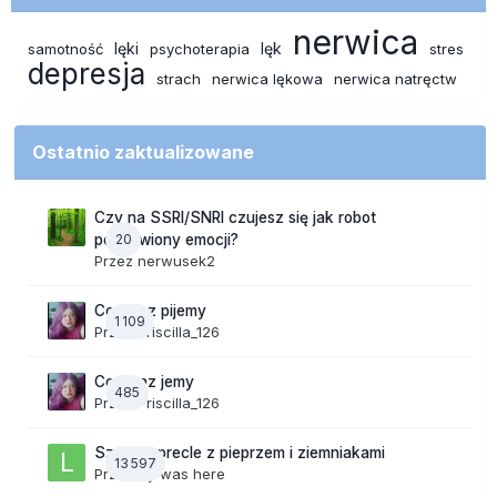
nerwica
lęki
lęk
samotność
psychoterapia
stres
depresja
strach
nerwica lękowa
nerwica natręctw
Ostatnio zaktualizowane
Czy na SSRI/SNRI czujesz się jak robot
20
pozbawiony emocji?
Przez
nerwusek2
Co teraz pijemy
1 109
Przez
Priscilla_126
Co teraz jemy
485
Przez
Priscilla_126
Szalone precle z pieprzem i ziemniakami
13 597
Przez
lily was here