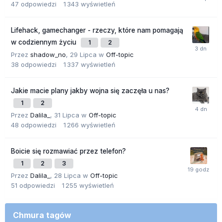
47
odpowiedzi
1 343
wyświetleń
Lifehack, gamechanger - rzeczy, które nam pomagają
w codziennym życiu
1
2
Przez
shadow_no
,
29 Lipca
w
Off-topic
38
odpowiedzi
1 337
wyświetleń
Jakie macie plany jakby wojna się zaczęła u nas?
1
2
Przez
Dalila_
,
31 Lipca
w
Off-topic
48
odpowiedzi
1 266
wyświetleń
Boicie się rozmawiać przez telefon?
1
2
3
Przez
Dalila_
,
28 Lipca
w
Off-topic
51
odpowiedzi
1 255
wyświetleń
Chmura tagów