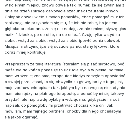
w kolejnym miejscu znowu odwalę taki numer, że się zwalniam z
dnia na dzień i stracę całkowicie szacunek i zaufanie innych.
Chłopak chwali wiele z moich pomysłów, chce pomagać mi z ich
realizacją, ale przyznałam się mu, że ich nie robię, bo jestem
głęboko przekonana, że się nie nadaję, że nie umiem, słyszę głos
matki "dziecko, po co ci to, na co ci to...". Czuję tylko wstyd za
siebie, wstyd za siebie, wstyd za siebie (powtórzenia celowe).
Misiącami utrzymujące się uczucie paniki, stany lękowe, które
coraz mniej kontroluję.
Przepraszam za taką literaturę (starałam się pisać skrótowo, być
może nie do końca pokazuje to uczucie bycia w piekle, bo takie
mam wrażenie; znajomej terapeutce kiedyś zaczęłam opowiadać
o swojej przeszłości, to się chwyciła za głowę, bo tyle tego jest,
moje zachowanie opisała tak, jakbym była na wojnie; niestety nie
mam pieniędzy na płatnego terapeutę, a ponoć by mi się takowy
przydał), ale naprawdę byłabym wdzięczna, gdybyście mi coś
napisali, co pomogłoby mi przetrwać chociaż kilka dni. Jak
mówiłam, mam fajnego partnera, choćby dla niego chciałabym
się jakoś ogarnąć.