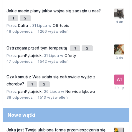
Jakie macie plany jakby wojna się zaczęła u nas?
1
2
Przez
Dalila_
,
31 Lipca
w
Off-topic
48
odpowiedzi
1 266
wyświetleń
Ostrzegam przed tym terapeutą
1
2
Przez
panPytajnick
,
31 Lipca
w
Oferty
47
odpowiedzi
1 542
wyświetleń
Czy komuś z Was udało się całkowicie wyjść z
choroby?
1
2
Przez
panPytajnick
,
26 Lipca
w
Nerwica lękowa
38
odpowiedzi
1 513
wyświetleń
Nowe wątki
Jaka jest Twoja ulubiona forma przemieszczania się