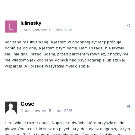
lulinasky
Opublikowano
5 Lipca 2016
Kochana rozumiem Cię ja jestem w podobnej sytuacji próbuje
odbić się od dna, a jestem z tym sama. Dam Ci rade, nie krytykuj
sie i nie dołuj przed ludzmi, przed partnerem również, choćby był
nie wiadomo jak kochany. Pomyśl nad psychoterapią lub szukaj
wsparcia. A i przede wszystkim myśl o sobie.
Gość
Opublikowano
5 Lipca 2016
Hm... widzę różne opcje. Napiszę o dwóćh, które przyszły mi do
głowy. Opcja nr 1: idziesz do psychiatry, dostajesz diagnozę, z tym
lecisz do ZUS-u i ogarniasz sobie rentę. Opcja nr 2: idziesz do