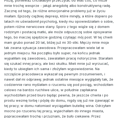
Piszę, ponieważ chciałabym przeczytać od Was coś, co może
mnie trochę wesprze - jakąś anegdotę albo konstruktywną radę.
Zacznę od tego, że różne emocjonalne problemy już w życiu
miałam. Epizody ciężkiej depresji, które minęły, a które dopiero po
latach mi uświadomił psycholog, kiedy mu opowiedziałam o sobie,
potem różne nerwicowe stany. Sporo z tego wiąże się z domem
rodzinym i postacią matki, ale może odpuszczę sobie opisywanie
tego, bo inaczej spędzicie godzinę czytając mój post. W tej chwili
mam grubo ponad 20 lat, bliżej już mi 30-stki. Męczy mnie moja
tak zwana sytuacja zawodowa. Przepracowałam wiele lat w
jednym miejscu. Na początku było super, na końcu jednak
wypaliłam się zawodowo, zawalałam pracę notorycznie. Starałam
się szukać innej pracy, ale bez skutku. Mieli mnie już wyrzucać,
kiedy to ubiegłam ich sama i złożyłam wypowiedzenie. Na
szczęście pracodawca wykazał się pewnym zrozumieniem, i
nawet dał mi odprawę; jednak ostatnie miesiące wyglądały tak, że
codziennie rano myślałam o rzuceniu się pod pociąg, wchodziłam
celowo na bardzo ruchliwe ulice, w południe zapłakana
wychodziłam przed biuro będąc pewna, że jeszcze chwila i po
prostu wezmę torbę i pójdę do domu, nigdy się już nie zjawiająć w
tej pracy; w domu natomiast wyciągałam butelkę wina. Odrzyłam
mocno po rzuceniu tej pracy, wyjechałam do innego miasta,
popracowałam trochę i przyznam, że było ciekawie. Przez