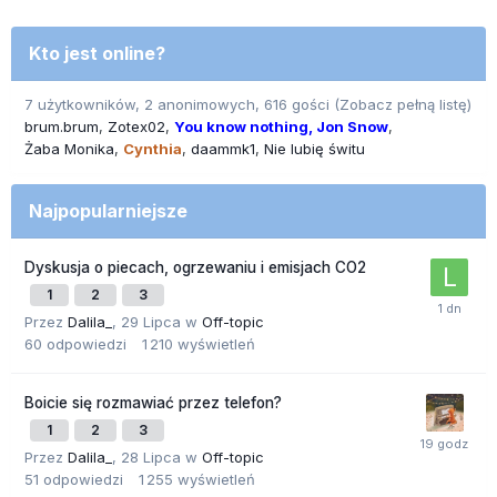
Kto jest online?
7 użytkowników, 2 anonimowych, 616 gości
(Zobacz pełną listę)
brum.brum
Zotex02
You know nothing, Jon Snow
Żaba Monika
Cynthia
daammk1
Nie lubię świtu
Najpopularniejsze
Dyskusja o piecach, ogrzewaniu i emisjach CO2
1
2
3
Przez
Dalila_
,
29 Lipca
w
Off-topic
60
odpowiedzi
1 210
wyświetleń
Boicie się rozmawiać przez telefon?
1
2
3
Przez
Dalila_
,
28 Lipca
w
Off-topic
51
odpowiedzi
1 255
wyświetleń