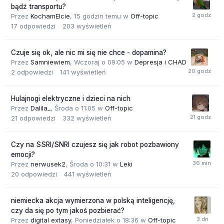
bądź transportu?
Przez
KochamElcie
,
15 godzin temu
w
Off-topic
17
odpowiedzi
203
wyświetleń
Czuje się ok, ale nic mi się nie chce - dopamina?
Przez
Samniewiem
,
Wczoraj o 09:05
w
Depresja i CHAD
2
odpowiedzi
141
wyświetleń
Hulajnogi elektryczne i dzieci na nich
Przez
Dalila_
,
Środa o 11:05
w
Off-topic
21
odpowiedzi
332
wyświetleń
Czy na SSRI/SNRI czujesz się jak robot pozbawiony
emocji?
Przez
nerwusek2
,
Środa o 10:31
w
Leki
20
odpowiedzi
441
wyświetleń
niemiecka akcja wymierzona w polską inteligencję,
czy da się po tym jakoś pozbierać?
Przez
digital extasy
,
Poniedziałek o 18:36
w
Off-topic