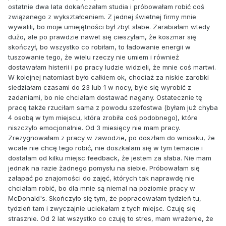
ostatnie dwa lata dokańczałam studia i próbowałam robić coś
związanego z wykształceniem. Z jednej świetnej firmy mnie
wywalili, bo moje umiejętności był zbyt słabe. Zarabiałam wtedy
dużo, ale po prawdzie nawet się cieszyłam, że koszmar się
skończył, bo wszystko co robiłam, to ładowanie energii w
tuszowanie tego, że wielu rzeczy nie umiem i również
dostawałam histerii i po pracy ludzie widzieli, że mnie coś martwi.
W kolejnej natomiast było całkiem ok, chociaż za niskie zarobki
siedziałam czasami do 23 lub 1 w nocy, byle się wyrobić z
zadaniami, bo nie chciałam dostawać nagany. Ostatecznie tę
pracę także rzuciłam sama z powodu szefostwa (byłam już chyba
4 osobą w tym miejscu, która zrobiła coś podobnego), które
niszczyło emocjonalnie. Od 3 miesięcy nie mam pracy.
Zrezygnowałam z pracy w zawodzie, po doszłam do wniosku, że
wcale nie chcę tego robić, nie doszkalam się w tym temacie i
dostałam od kilku miejsc feedback, że jestem za słaba. Nie mam
jednak na razie żadnego pomysłu na siebie. Próbowałam się
załapać po znajomości do zajęć, których tak naprawdę nie
chciałam robić, bo dla mnie są niemal na poziomie pracy w
McDonald's. Skończyło się tym, że popracowałam tydzień tu,
tydzień tam i zwyczajnie uciekałam z tych miejsc. Czuję się
strasznie. Od 2 lat wszystko co czuję to stres, mam wrażenie, że