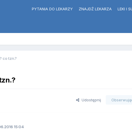
PYTANIA DO LEKARZY
ZNAJDŹ LEKARZA
LEKI I
? co tzn.?
tzn.?
Udostępnij
Obserwują
6.2016 15:04