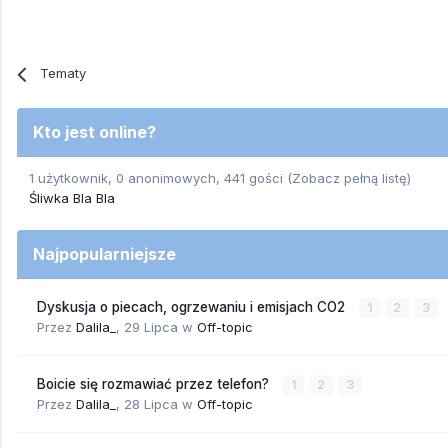
Tematy
Kto jest online?
1 użytkownik, 0 anonimowych, 441 gości
(Zobacz pełną listę)
Śliwka Bla Bla
Najpopularniejsze
Dyskusja o piecach, ogrzewaniu i emisjach CO2
1
2
3
Przez
Dalila_
,
29 Lipca
w
Off-topic
Boicie się rozmawiać przez telefon?
1
2
3
Przez
Dalila_
,
28 Lipca
w
Off-topic