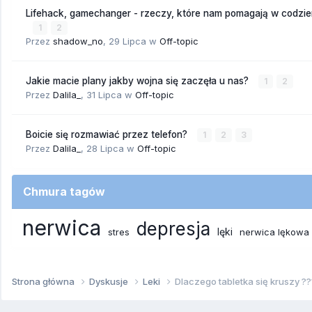
Lifehack, gamechanger - rzeczy, które nam pomagają w codzi
1
2
Przez
shadow_no
,
29 Lipca
w
Off-topic
Jakie macie plany jakby wojna się zaczęła u nas?
1
2
Przez
Dalila_
,
31 Lipca
w
Off-topic
Boicie się rozmawiać przez telefon?
1
2
3
Przez
Dalila_
,
28 Lipca
w
Off-topic
Chmura tagów
nerwica
depresja
lęki
stres
nerwica lękowa
Strona główna
Dyskusje
Leki
Dlaczego tabletka się kruszy ??