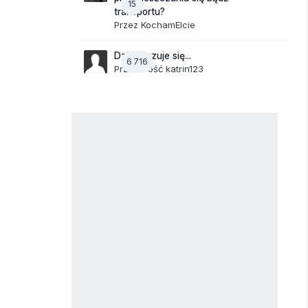
15
transportu?
Przez
KochamElcie
Dzisiaj czuje się...
6 716
Przez Gość katrin123