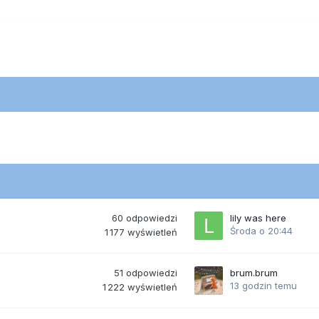
60
odpowiedzi
lily was here
Środa o 20:44
1 177
wyświetleń
51
odpowiedzi
brum.brum
13 godzin temu
1 222
wyświetleń