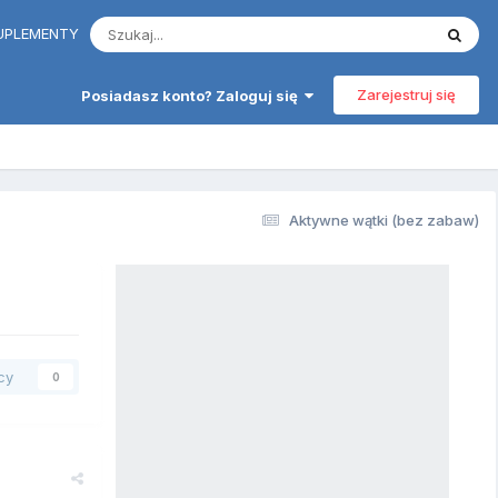
 SUPLEMENTY
Zarejestruj się
Posiadasz konto? Zaloguj się
Aktywne wątki (bez zabaw)
cy
0