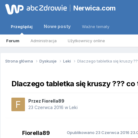
Nerwica.com
Nowe posty
Przeglądaj
Ważne tematy
Forum
Administracja
Użytkownicy online
Strona główna
Dyskusje
Leki
Dlaczego tabletka się kruszy ??
Dlaczego tabletka się kruszy ??? co 
Przez
Fiorella89
23 Czerwca 2016
w
Leki
Fiorella89
Opublikowano
23 Czerwca 2016
23.0