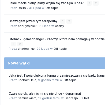
Jakie macie plany jakby wojna się zaczęła u nas?
1
2
Przez
Dalila_
,
31 Lipca
w
Off-topic
Ostrzegam przed tym terapeutą
1
2
Przez
panPytajnick
,
31 Lipca
w
Oferty
Lifehack, gamechanger - rzeczy, które nam pomagają w codzi
1
2
Przez
shadow_no
,
29 Lipca
w
Off-topic
Nowe wątki
Jaka jest Twoja ulubiona forma przemieszczania się bądź trans
Przez
KochamElcie
,
9 godzin temu
w
Off-topic
Czuje się ok, ale nic mi się nie chce - dopamina?
Przez
Samniewiem
,
19 godzin temu
w
Depresja i CHAD