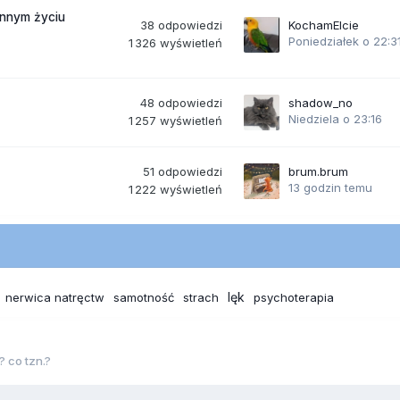
ennym życiu
38
odpowiedzi
KochamElcie
Poniedziałek o 22:3
1 326
wyświetleń
48
odpowiedzi
shadow_no
Niedziela o 23:16
1 257
wyświetleń
51
odpowiedzi
brum.brum
13 godzin temu
1 222
wyświetleń
lęk
nerwica natręctw
samotność
strach
psychoterapia
? co tzn.?