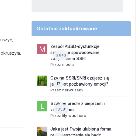
Ostatnio zaktualizowane
ruszyć,
Zespół PSSD-dysfunkcje
seksualne spowodowane
pokruszyła.
3 043
zażywaniem SSRI
Przez
media
Czy na SSRI/SNRI czujesz się
17
jak robot pozbawiony emocji?
Przez
nerwusek2
Szalone precle z pieprzem i
13 581
ziemniakami
Przez
lily was here
Jaka jest Twoja ulubiona forma
przemieszczania się bądź