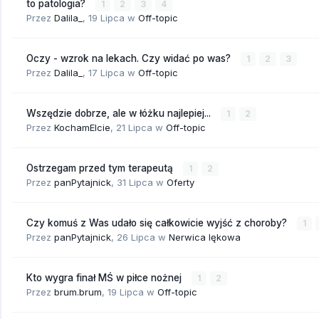
to patologia?
1
2
3
4
Przez
Dalila_
,
19 Lipca
w
Off-topic
Oczy - wzrok na lekach. Czy widać po was?
1
2
3
Przez
Dalila_
,
17 Lipca
w
Off-topic
Wszędzie dobrze, ale w łóżku najlepiej...
1
2
Przez
KochamElcie
,
21 Lipca
w
Off-topic
Ostrzegam przed tym terapeutą
1
2
Przez
panPytajnick
,
31 Lipca
w
Oferty
Czy komuś z Was udało się całkowicie wyjść z choroby?
1
Przez
panPytajnick
,
26 Lipca
w
Nerwica lękowa
Kto wygra finał MŚ w piłce nożnej
1
2
Przez
brum.brum
,
19 Lipca
w
Off-topic