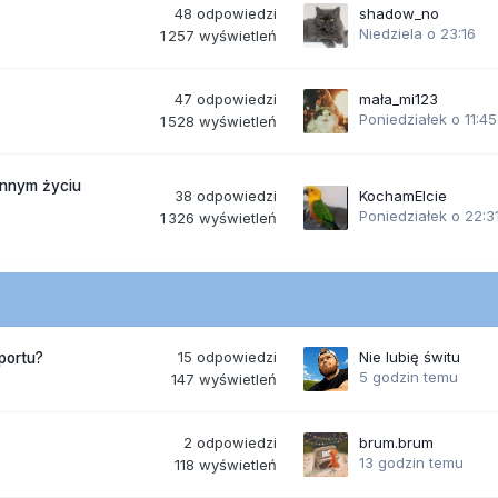
48
odpowiedzi
shadow_no
Niedziela o 23:16
1 257
wyświetleń
47
odpowiedzi
mała_mi123
Poniedziałek o 11:45
1 528
wyświetleń
ennym życiu
38
odpowiedzi
KochamElcie
Poniedziałek o 22:3
1 326
wyświetleń
15
odpowiedzi
Nie lubię świtu
portu?
5 godzin temu
147
wyświetleń
2
odpowiedzi
brum.brum
13 godzin temu
118
wyświetleń