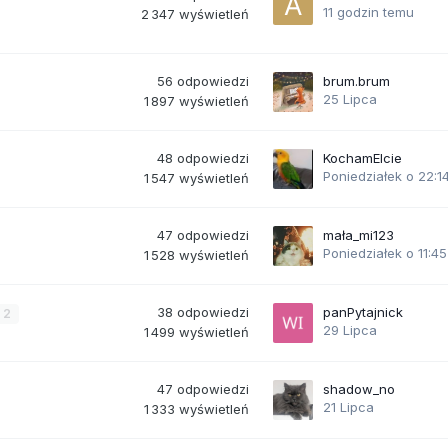
11 godzin temu
2 347
wyświetleń
56
odpowiedzi
brum.brum
25 Lipca
1 897
wyświetleń
48
odpowiedzi
KochamElcie
Poniedziałek o 22:1
1 547
wyświetleń
47
odpowiedzi
mała_mi123
Poniedziałek o 11:45
1 528
wyświetleń
38
odpowiedzi
panPytajnick
2
29 Lipca
1 499
wyświetleń
47
odpowiedzi
shadow_no
21 Lipca
1 333
wyświetleń