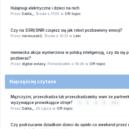
Hulajnogi elektryczne i dzieci na nich
Przez
Dalila_
,
Środa o 11:05
w
Off-topic
Czy na SSRI/SNRI czujesz się jak robot pozbawiony emocji?
Przez
nerwusek2
,
Środa o 10:31
w
Leki
niemiecka akcja wymierzona w polską inteligencję, czy da się 
pozbierać?
Przez
digital extasy
,
Poniedziałek o 18:36
w
Off-topic
Najczęściej czytane
Mężczyźni, przeszkadza lub przeszkadzałoby wam że partnerk
wyzywające prowokujące stroje?
1
2
3
4
36
Przez
Dalila_
,
20 Lipca
w
Off-topic
Czy podrzucanie dziadkom dzieci do opieki co weekend przez