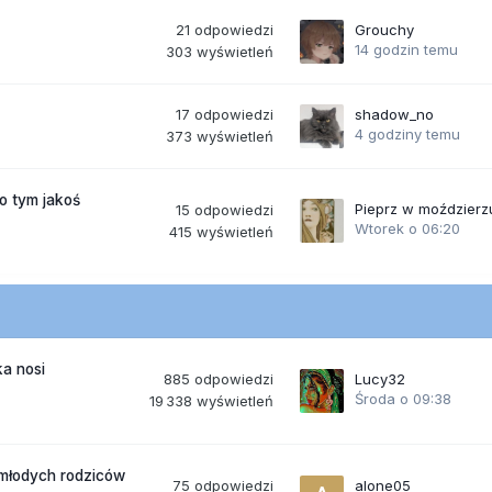
21
odpowiedzi
Grouchy
14 godzin temu
303
wyświetleń
17
odpowiedzi
shadow_no
4 godziny temu
373
wyświetleń
po tym jakoś
Pieprz w moździerz
15
odpowiedzi
Wtorek o 06:20
415
wyświetleń
a nosi
885
odpowiedzi
Lucy32
Środa o 09:38
19 338
wyświetleń
 młodych rodziców
75
odpowiedzi
alone05