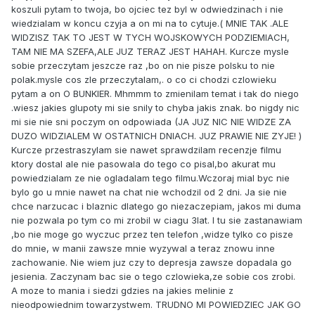
koszuli pytam to twoja, bo ojciec tez byl w odwiedzinach i nie
wiedzialam w koncu czyja a on mi na to cytuje.( MNIE TAK .ALE
WIDZISZ TAK TO JEST W TYCH WOJSKOWYCH PODZIEMIACH,
TAM NIE MA SZEFA,ALE JUZ TERAZ JEST HAHAH. Kurcze mysle
sobie przeczytam jeszcze raz ,bo on nie pisze polsku to nie
polak.mysle cos zle przeczytalam,. o co ci chodzi czlowieku
pytam a on O BUNKIER. Mhmmm to zmienilam temat i tak do niego
.wiesz jakies glupoty mi sie snily to chyba jakis znak. bo nigdy nic
mi sie nie sni poczym on odpowiada (JA JUZ NIC NIE WIDZE ZA
DUZO WIDZIALEM W OSTATNICH DNIACH. JUZ PRAWIE NIE ZYJE! )
Kurcze przestraszylam sie nawet sprawdzilam recenzje filmu
ktory dostal ale nie pasowala do tego co pisal,bo akurat mu
powiedzialam ze nie ogladalam tego filmu.Wczoraj mial byc nie
bylo go u mnie nawet na chat nie wchodzil od 2 dni. Ja sie nie
chce narzucac i blaznic dlatego go niezaczepiam, jakos mi duma
nie pozwala po tym co mi zrobil w ciagu 3lat. I tu sie zastanawiam
,bo nie moge go wyczuc przez ten telefon ,widze tylko co pisze
do mnie, w manii zawsze mnie wyzywal a teraz znowu inne
zachowanie. Nie wiem juz czy to depresja zawsze dopadala go
jesienia. Zaczynam bac sie o tego czlowieka,ze sobie cos zrobi.
A moze to mania i siedzi gdzies na jakies melinie z
nieodpowiednim towarzystwem. TRUDNO MI POWIEDZIEC JAK GO