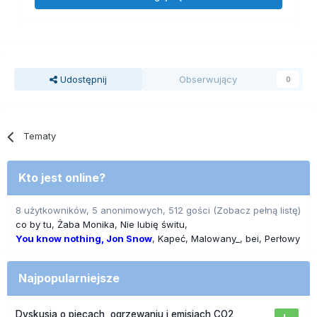
Udostępnij
Obserwujący
0
Tematy
Kto jest online?
8 użytkowników, 5 anonimowych, 512 gości
(Zobacz pełną listę)
co by tu
Żaba Monika
Nie lubię świtu
You know nothing, Jon Snow
Kapeć
Malowany_
bei
Perłowy
Najpopularniejsze
Dyskusja o piecach, ogrzewaniu i emisjach CO2