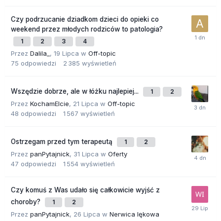
Czy podrzucanie dziadkom dzieci do opieki co
weekend przez młodych rodziców to patologia?
1
2
3
4
Przez
Dalila_
,
19 Lipca
w
Off-topic
75
odpowiedzi
2 385
wyświetleń
Wszędzie dobrze, ale w łóżku najlepiej...
1
2
Przez
KochamElcie
,
21 Lipca
w
Off-topic
48
odpowiedzi
1 567
wyświetleń
Ostrzegam przed tym terapeutą
1
2
Przez
panPytajnick
,
31 Lipca
w
Oferty
47
odpowiedzi
1 554
wyświetleń
Czy komuś z Was udało się całkowicie wyjść z
choroby?
1
2
Przez
panPytajnick
,
26 Lipca
w
Nerwica lękowa