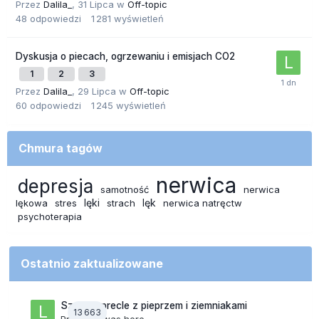
Przez
Dalila_
,
31 Lipca
w
Off-topic
48
odpowiedzi
1 281
wyświetleń
Dyskusja o piecach, ogrzewaniu i emisjach CO2
1
2
3
Przez
Dalila_
,
29 Lipca
w
Off-topic
60
odpowiedzi
1 245
wyświetleń
Chmura tagów
nerwica
depresja
samotność
nerwica
lęki
lęk
lękowa
stres
strach
nerwica natręctw
psychoterapia
Ostatnio zaktualizowane
Szalone precle z pieprzem i ziemniakami
13 663