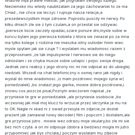
Wlasnie mija prawie miesiac jak pognalam swojego lubego.
Nieziemsko mu wtedy naublizalam za jego zachowaniei to ze ma
CHad , nie chce sie leczyc I rujnuje nasza relacje,a
prezedewszystkim moje zdrowie. Poprostu puscily mi nerwy. Po
kilku dniach zle sie z tym czulam,a on przestal sie odzywac
,pierwsze liscie zaczely opadac,szare ponure dni,mysle sobie w
koncu bylam jego pierwsza kobieta z ktora sie zwiazal po za mna
ma tylko kolege z rodzina nie mieszka istny outsider hmm wiec
mysle spytam jak sie czuje ? I wyslalam mu wiadomosc razem z
przeprosinami ,ze tak impulsywnie I nerwowo sie do niego
odnioslam i ze chyba musze sobie ustapic i pojsc swoja droga.
Jednak zero reakcji z jego strony nic mi nie odpisal az do ubieglej
niedzieli. Wszedl na chat telefoniczny o osmej rano jak nigdy i
wyslal do mnie wiadomosc ,iz mam pozdrowic mojego syna w(
poniedzialek) ,bo znalazl jego gierke, mowie dobra pozdrowie,i
znowu cos jeszcze pisal,Poznym wieczorem napisal ,ze
przyniesie te gre w poniedzialek ,ale przyniesie osobiscie ,bo
wczesniej jak mial moj klucz to wrzucal przez skrzynke ja mu na
to OK. Nagle ni skad ni z owad przesyla mi zdjecie,ze dostal
prezent jak zamawial nowy decoder( film i popcorn ) dostalem,ale
gre przyniose jutro . mowie wez odrazu moje okulary,bo zle mi sie
bez nich czyta. a on mi odpisuje (dobra a bedziesz mogla mi jutro
przypomniec jak bys chciala,) poczym wyslalam mu zdjecie