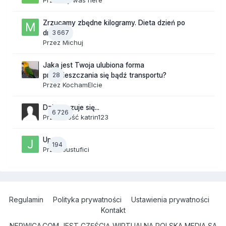
Przez
lily was here
Zrzucamy zbędne kilogramy. Dieta dzień po
3 667
dniu.
Przez
Michuj
Jaka jest Twoja ulubiona forma
28
przemieszczania się bądź transportu?
Przez
KochamElcie
Dzisiaj czuje się...
6 726
Przez Gość katrin123
Upały
194
Przez
Justufici
Regulamin
Polityka prywatności
Ustawienia prywatności
Kontakt
NERWICA.COM JEST CZĘŚCIĄ WIRTUALNA POLSKA MEDIA SA