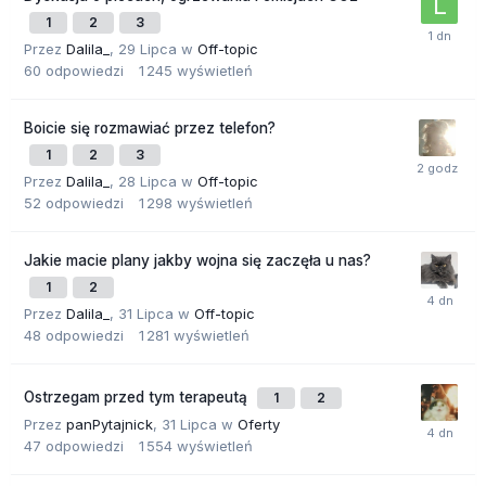
1
2
3
Przez
Dalila_
,
29 Lipca
w
Off-topic
60
odpowiedzi
1 245
wyświetleń
Boicie się rozmawiać przez telefon?
1
2
3
Przez
Dalila_
,
28 Lipca
w
Off-topic
52
odpowiedzi
1 298
wyświetleń
Jakie macie plany jakby wojna się zaczęła u nas?
1
2
Przez
Dalila_
,
31 Lipca
w
Off-topic
48
odpowiedzi
1 281
wyświetleń
Ostrzegam przed tym terapeutą
1
2
Przez
panPytajnick
,
31 Lipca
w
Oferty
47
odpowiedzi
1 554
wyświetleń