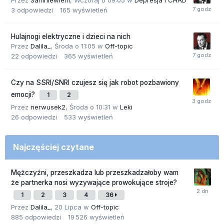
Przez
Samniewiem
,
Wczoraj o 09:05
w
Depresja i CHAD
3
odpowiedzi
165
wyświetleń
Hulajnogi elektryczne i dzieci na nich
Przez
Dalila_
,
Środa o 11:05
w
Off-topic
22
odpowiedzi
365
wyświetleń
Czy na SSRI/SNRI czujesz się jak robot pozbawiony
emocji?
1
2
Przez
nerwusek2
,
Środa o 10:31
w
Leki
26
odpowiedzi
533
wyświetleń
Najczęściej czytane
Mężczyźni, przeszkadza lub przeszkadzałoby wam
że partnerka nosi wyzywające prowokujące stroje?
1
2
3
4
36
Przez
Dalila_
,
20 Lipca
w
Off-topic
885
odpowiedzi
19 526
wyświetleń