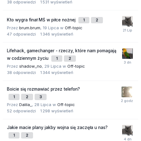
38
odpowiedzi
1 531
wyświetleń
Kto wygra finał MŚ w piłce nożnej
1
2
Przez
brum.brum
,
19 Lipca
w
Off-topic
47
odpowiedzi
1 346
wyświetleń
Lifehack, gamechanger - rzeczy, które nam pomagają
w codziennym życiu
1
2
Przez
shadow_no
,
29 Lipca
w
Off-topic
38
odpowiedzi
1 344
wyświetleń
Boicie się rozmawiać przez telefon?
1
2
3
Przez
Dalila_
,
28 Lipca
w
Off-topic
52
odpowiedzi
1 298
wyświetleń
Jakie macie plany jakby wojna się zaczęła u nas?
1
2