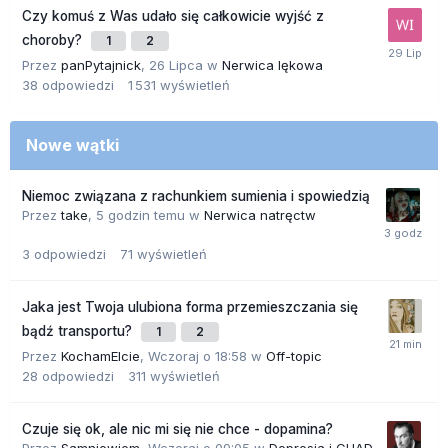
Czy komuś z Was udało się całkowicie wyjść z
choroby?
1
2
Przez
panPytajnick
,
26 Lipca
w
Nerwica lękowa
38
odpowiedzi
1 531
wyświetleń
Nowe wątki
Niemoc związana z rachunkiem sumienia i spowiedzią
Przez
take
,
5 godzin temu
w
Nerwica natręctw
3
odpowiedzi
71
wyświetleń
Jaka jest Twoja ulubiona forma przemieszczania się
bądź transportu?
1
2
Przez
KochamElcie
,
Wczoraj o 18:58
w
Off-topic
28
odpowiedzi
311
wyświetleń
Czuje się ok, ale nic mi się nie chce - dopamina?