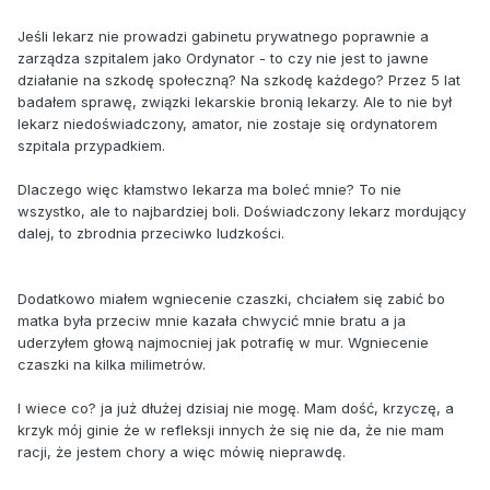
Jeśli lekarz nie prowadzi gabinetu prywatnego poprawnie a
zarządza szpitalem jako Ordynator - to czy nie jest to jawne
działanie na szkodę społeczną? Na szkodę każdego? Przez 5 lat
badałem sprawę, związki lekarskie bronią lekarzy. Ale to nie był
lekarz niedoświadczony, amator, nie zostaje się ordynatorem
szpitala przypadkiem.
Dlaczego więc kłamstwo lekarza ma boleć mnie? To nie
wszystko, ale to najbardziej boli. Doświadczony lekarz mordujący
dalej, to zbrodnia przeciwko ludzkości.
Dodatkowo miałem wgniecenie czaszki, chciałem się zabić bo
matka była przeciw mnie kazała chwycić mnie bratu a ja
uderzyłem głową najmocniej jak potrafię w mur. Wgniecenie
czaszki na kilka milimetrów.
I wiece co? ja już dłużej dzisiaj nie mogę. Mam dość, krzyczę, a
krzyk mój ginie że w refleksji innych że się nie da, że nie mam
racji, że jestem chory a więc mówię nieprawdę.