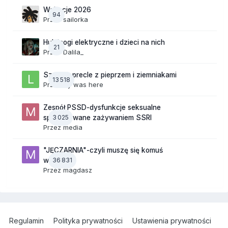
Wakacje 2026
94
Przez
sailorka
Hulajnogi elektryczne i dzieci na nich
21
Przez
Dalila_
Szalone precle z pieprzem i ziemniakami
13 518
Przez
lily was here
Zespół PSSD-dysfunkcje seksualne
3 025
spowodowane zażywaniem SSRI
Przez
media
"JĘCZARNIA"-czyli muszę się komuś
36 831
wyżalić!
Przez
magdasz
Regulamin
Polityka prywatności
Ustawienia prywatności