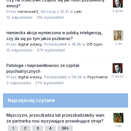
Czy na SSRI/SNRI czujesz się jak robot pozbawiony
emocji?
Przez
nerwusek2
,
Wczoraj o 10:31
w
Leki
12
odpowiedzi
310
wyświetleń
niemiecka akcja wymierzona w polską inteligencję,
czy da się po tym jakoś pozbierać?
Przez
digital extasy
,
Poniedziałek o 18:36
w
Off-topic
15
odpowiedzi
375
wyświetleń
Patologie i nieprawidłowości ze szpitali
psychiatrycznych
Przez
digital extasy
,
Poniedziałek o 09:38
w
Psychiatria
2
odpowiedzi
270
wyświetleń
Najczęściej czytane
Mężczyźni, przeszkadza lub przeszkadzałoby wam
że partnerka nosi wyzywające prowokujące stroje?
1
2
3
4
36