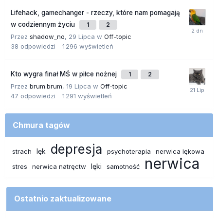
Lifehack, gamechanger - rzeczy, które nam pomagają
w codziennym życiu
1
2
Przez
shadow_no
,
29 Lipca
w
Off-topic
38
odpowiedzi
1 296
wyświetleń
Kto wygra finał MŚ w piłce nożnej
1
2
Przez
brum.brum
,
19 Lipca
w
Off-topic
47
odpowiedzi
1 291
wyświetleń
Chmura tagów
depresja
lęk
strach
psychoterapia
nerwica lękowa
nerwica
lęki
stres
nerwica natręctw
samotność
Ostatnio zaktualizowane