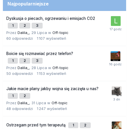
Najpopularniejsze
Dyskusja o piecach, ogrzewaniu i emisjach CO2
1
2
3
Przez
Dalila_
,
29 Lipca
w
Off-topic
60
odpowiedzi
1 107
wyświetleń
Boicie się rozmawiać przez telefon?
1
2
3
Przez
Dalila_
,
28 Lipca
w
Off-topic
50
odpowiedzi
1 153
wyświetleń
Jakie macie plany jakby wojna się zaczęła u nas?
1
2
Przez
Dalila_
,
31 Lipca
w
Off-topic
48
odpowiedzi
1 247
wyświetleń
Ostrzegam przed tym terapeutą
1
2