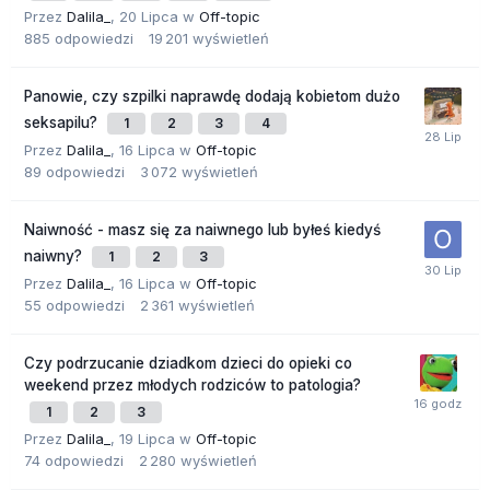
Przez
Dalila_
,
20 Lipca
w
Off-topic
885
odpowiedzi
19 201
wyświetleń
Panowie, czy szpilki naprawdę dodają kobietom dużo
seksapilu?
1
2
3
4
Przez
Dalila_
,
16 Lipca
w
Off-topic
89
odpowiedzi
3 072
wyświetleń
Naiwność - masz się za naiwnego lub byłeś kiedyś
naiwny?
1
2
3
Przez
Dalila_
,
16 Lipca
w
Off-topic
55
odpowiedzi
2 361
wyświetleń
Czy podrzucanie dziadkom dzieci do opieki co
weekend przez młodych rodziców to patologia?
1
2
3
Przez
Dalila_
,
19 Lipca
w
Off-topic
74
odpowiedzi
2 280
wyświetleń