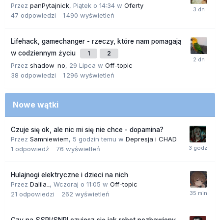
Przez
panPytajnick
,
Piątek o 14:34
w
Oferty
47
odpowiedzi
1 490
wyświetleń
Lifehack, gamechanger - rzeczy, które nam pomagają
w codziennym życiu
1
2
Przez
shadow_no
,
29 Lipca
w
Off-topic
38
odpowiedzi
1 296
wyświetleń
Nowe wątki
Czuje się ok, ale nic mi się nie chce - dopamina?
Przez
Samniewiem
,
5 godzin temu
w
Depresja i CHAD
1
odpowiedź
76
wyświetleń
Hulajnogi elektryczne i dzieci na nich
Przez
Dalila_
,
Wczoraj o 11:05
w
Off-topic
21
odpowiedzi
262
wyświetleń