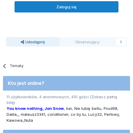
Zaloguj się
Udostępnij
Obserwujący
0
Tematy
Kto jest online?
11 użytkowników, 4 anonimowych, 410 gości
(Zobacz pełną
listę)
You know nothing, Jon Snow
bei
Nie lubię świtu
Pssd98
Dalila_
mateusz3341
conditioner
co by tu
Lucy32
Perłowy
Kawowa_Nuta