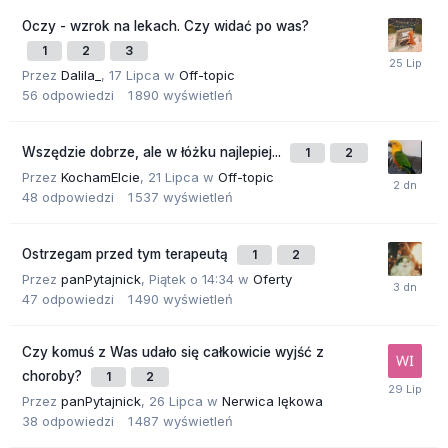
Oczy - wzrok na lekach. Czy widać po was?
1
2
3
Przez
Dalila_
,
17 Lipca
w
Off-topic
56
odpowiedzi
1 890
wyświetleń
Wszędzie dobrze, ale w łóżku najlepiej...
1
2
Przez
KochamElcie
,
21 Lipca
w
Off-topic
48
odpowiedzi
1 537
wyświetleń
Ostrzegam przed tym terapeutą
1
2
Przez
panPytajnick
,
Piątek o 14:34
w
Oferty
47
odpowiedzi
1 490
wyświetleń
Czy komuś z Was udało się całkowicie wyjść z
choroby?
1
2
Przez
panPytajnick
,
26 Lipca
w
Nerwica lękowa
38
odpowiedzi
1 487
wyświetleń