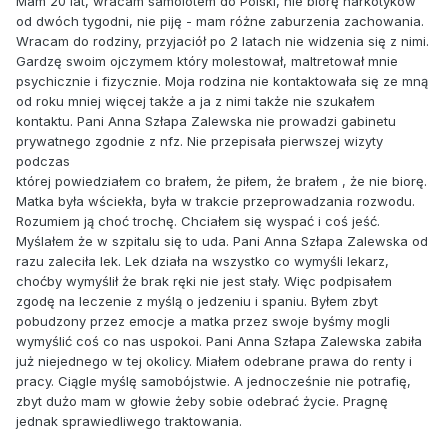
Mam 20 lat, wracam samolotem do Polski, nie biorę narkotyków
od dwóch tygodni, nie piję - mam różne zaburzenia zachowania.
Wracam do rodziny, przyjaciół po 2 latach nie widzenia się z nimi.
Gardzę swoim ojczymem który molestował, maltretował mnie
psychicznie i fizycznie. Moja rodzina nie kontaktowała się ze mną
od roku mniej więcej także a ja z nimi także nie szukałem
kontaktu. Pani Anna Szłapa Zalewska nie prowadzi gabinetu
prywatnego zgodnie z nfz. Nie przepisała pierwszej wizyty
podczas
której powiedziałem co brałem, że piłem, że brałem , że nie biorę.
Matka była wściekła, była w trakcie przeprowadzania rozwodu.
Rozumiem ją choć trochę. Chciałem się wyspać i coś jeść.
Myślałem że w szpitalu się to uda. Pani Anna Szłapa Zalewska od
razu zaleciła lek. Lek działa na wszystko co wymyśli lekarz,
choćby wymyślił że brak ręki nie jest stały. Więc podpisałem
zgodę na leczenie z myślą o jedzeniu i spaniu. Byłem zbyt
pobudzony przez emocje a matka przez swoje byśmy mogli
wymyślić coś co nas uspokoi. Pani Anna Szłapa Zalewska zabiła
już niejednego w tej okolicy. Miałem odebrane prawa do renty i
pracy. Ciągle myślę samobójstwie. A jednocześnie nie potrafię,
zbyt dużo mam w głowie żeby sobie odebrać życie. Pragnę
jednak sprawiedliwego traktowania.