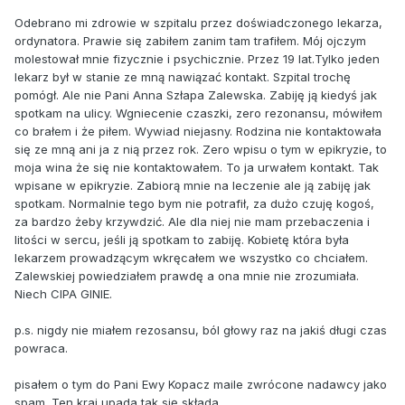
Odebrano mi zdrowie w szpitalu przez doświadczonego lekarza,
ordynatora. Prawie się zabiłem zanim tam trafiłem. Mój ojczym
molestował mnie fizycznie i psychicznie. Przez 19 lat.Tylko jeden
lekarz był w stanie ze mną nawiązać kontakt. Szpital trochę
pomógł. Ale nie Pani Anna Szłapa Zalewska. Zabiję ją kiedyś jak
spotkam na ulicy. Wgniecenie czaszki, zero rezonansu, mówiłem
co brałem i że piłem. Wywiad niejasny. Rodzina nie kontaktowała
się ze mną ani ja z nią przez rok. Zero wpisu o tym w epikryzie, to
moja wina że się nie kontaktowałem. To ja urwałem kontakt. Tak
wpisane w epikryzie. Zabiorą mnie na leczenie ale ją zabiję jak
spotkam. Normalnie tego bym nie potrafił, za dużo czuję kogoś,
za bardzo żeby krzywdzić. Ale dla niej nie mam przebaczenia i
litości w sercu, jeśli ją spotkam to zabiję. Kobietę która była
lekarzem prowadzącym wkręcałem we wszystko co chciałem.
Zalewskiej powiedziałem prawdę a ona mnie nie zrozumiała.
Niech CIPA GINIE.
p.s. nigdy nie miałem rezosansu, ból głowy raz na jakiś długi czas
powraca.
pisałem o tym do Pani Ewy Kopacz maile zwrócone nadawcy jako
spam. Ten kraj upada tak się składa.