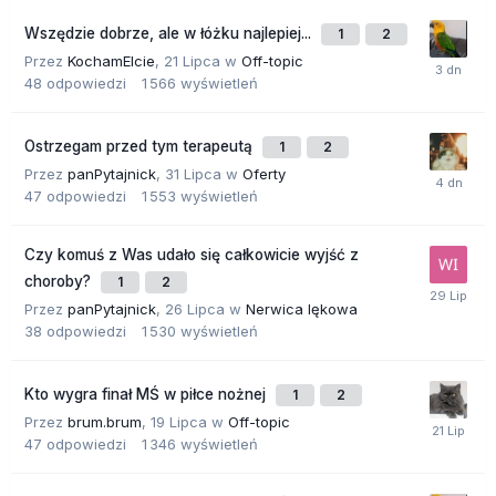
Wszędzie dobrze, ale w łóżku najlepiej...
1
2
Przez
KochamElcie
,
21 Lipca
w
Off-topic
48
odpowiedzi
1 566
wyświetleń
Ostrzegam przed tym terapeutą
1
2
Przez
panPytajnick
,
31 Lipca
w
Oferty
47
odpowiedzi
1 553
wyświetleń
Czy komuś z Was udało się całkowicie wyjść z
choroby?
1
2
Przez
panPytajnick
,
26 Lipca
w
Nerwica lękowa
38
odpowiedzi
1 530
wyświetleń
Kto wygra finał MŚ w piłce nożnej
1
2
Przez
brum.brum
,
19 Lipca
w
Off-topic
47
odpowiedzi
1 346
wyświetleń