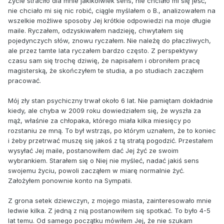
Życie straciło dla mnie jakikolwiek sens, nie chciało mi się jeść,
nie chciało mi się nic robić, ciągle myślałem o B., analizowałem na
wszelkie możliwe sposoby Jej krótkie odpowiedzi na moje długie
maile. Ryczałem, odzyskiwałem nadzieję, chwytałem się
pojedynczych słów, znowu ryczałem. Nie należę do płaczliwych,
ale przez tamte lata ryczałem bardzo często. Z perspektywy
czasu sam się trochę dziwię, że napisałem i obroniłem pracę
magisterską, że skończyłem te studia, a po studiach zacząłem
pracować.
Mój zły stan psychiczny trwał około 6 lat. Nie pamiętam dokładnie
kiedy, ale chyba w 2009 roku dowiedziałem się, że wyszła za
mąż, właśnie za chłopaka, którego miała kilka miesięcy po
rozstaniu ze mną. To był wstrząs, po którym uznałem, że to koniec
i żeby przetrwać muszę się jakoś z tą stratą pogodzić. Przestałem
wysyłać Jej maile, postanowiłem dać Jej żyć ze swoim
wybrankiem. Starałem się o Niej nie myśleć, nadać jakiś sens
swojemu życiu, powoli zacząłem w miarę normalnie żyć.
Założyłem ponownie konto na Sympatii.
Z grona setek dziewczyn, z mojego miasta, zainteresowało mnie
ledwie kilka. Z jedną z nią postanowiłem się spotkać. To było 4-5
lat temu. Od samego początku mówiłem Jej, że nie szukam