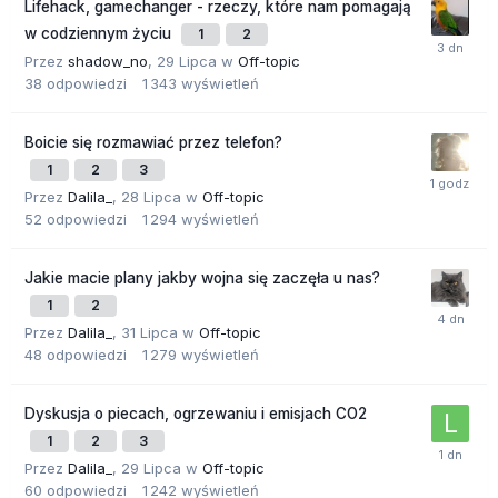
Lifehack, gamechanger - rzeczy, które nam pomagają
w codziennym życiu
1
2
Przez
shadow_no
,
29 Lipca
w
Off-topic
38
odpowiedzi
1 343
wyświetleń
Boicie się rozmawiać przez telefon?
1
2
3
Przez
Dalila_
,
28 Lipca
w
Off-topic
52
odpowiedzi
1 294
wyświetleń
Jakie macie plany jakby wojna się zaczęła u nas?
1
2
Przez
Dalila_
,
31 Lipca
w
Off-topic
48
odpowiedzi
1 279
wyświetleń
Dyskusja o piecach, ogrzewaniu i emisjach CO2
1
2
3
Przez
Dalila_
,
29 Lipca
w
Off-topic
60
odpowiedzi
1 242
wyświetleń