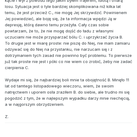
kącie i wył z powodu tego jakim byłem frajerem, idiotą i ofiarą
losu. Sytuacja jest o tyle bardziej skomplikowana niż kilka lat
temu, że jest przecież C., nie mogę Jej skrzywdzić. Powinienem
Jej powiedzieć, ale boję się, że ta informacja wpędzi Ją w
depresję, którą dawno temu przeżyła. Cały czas sobie
powtarzam, że to, że nie mogę dojść do ładu z własnymi
uczuciami nie może przysparzać bólu C. i uprzykrzać życia B.
To drugie jest w miarę proste: nie piszę do Niej, nie mam zamiaru
odzywać się do Niej na przystanku, nie narzucam się i z
dotrzymaniem tych zasad nie powinno być problemu. To pierwsze
już tak proste nie jest i póki co nie wiem co zrobić, żeby nie zadać
cierpienia C.
Wydaje mi się, że najbardziej boli mnie ta obojętność B. Minęło 11
lat od tamtego listopadowego wieczoru, wiem, że swoim
natręctwem i uporem osła zraziłem B. do siebie, ale trudno mi się
pogodzić z tym, że w najlepszym wypadku darzy mnie niechęcią,
a w najgorszym obrzydzeniem.
Z.