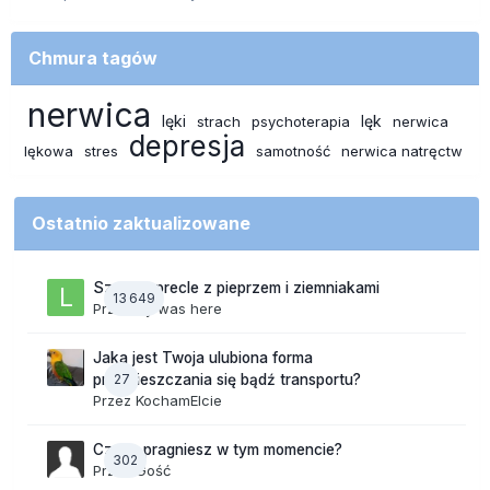
Chmura tagów
nerwica
lęki
lęk
strach
psychoterapia
nerwica
depresja
lękowa
stres
samotność
nerwica natręctw
Ostatnio zaktualizowane
Szalone precle z pieprzem i ziemniakami
13 649
Przez
lily was here
Jaka jest Twoja ulubiona forma
27
przemieszczania się bądź transportu?
Przez
KochamElcie
Czego pragniesz w tym momencie?
302
Przez Gość