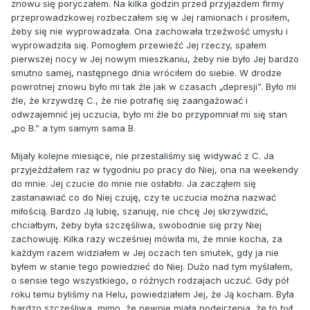
znowu się poryczałem. Na kilka godzin przed przyjazdem firmy
przeprowadzkowej rozbeczałem się w Jej ramionach i prosiłem,
żeby się nie wyprowadzała. Ona zachowała trzeźwość umysłu i
wyprowadziła się. Pomogłem przewieźć Jej rzeczy, spałem
pierwszej nocy w Jej nowym mieszkaniu, żeby nie było Jej bardzo
smutno samej, następnego dnia wróciłem do siebie. W drodze
powrotnej znowu było mi tak źle jak w czasach „depresji”. Było mi
źle, że krzywdzę C., że nie potrafię się zaangażować i
odwzajemnić jej uczucia, było mi źle bo przypomniał mi się stan
„po B.” a tym samym sama B.
Mijały kolejne miesiące, nie przestaliśmy się widywać z C. Ja
przyjeżdżałem raz w tygodniu po pracy do Niej, ona na weekendy
do mnie. Jej czucie do mnie nie osłabło. Ja zacząłem się
zastanawiać co do Niej czuję, czy te uczucia można nazwać
miłością. Bardzo Ją lubię, szanuję, nie chcę Jej skrzywdzić,
chciałbym, żeby była szczęśliwa, swobodnie się przy Niej
zachowuję. Kilka razy wcześniej mówiła mi, że mnie kocha, za
każdym razem widziałem w Jej oczach ten smutek, gdy ja nie
byłem w stanie tego powiedzieć do Niej. Dużo nad tym myślałem,
o sensie tego wszystkiego, o różnych rodzajach uczuć. Gdy pół
roku temu byliśmy na Helu, powiedziałem Jej, że Ją kocham. Była
bardzo szczęśliwa, mimo, że pewnie miała podejrzenia, że to był