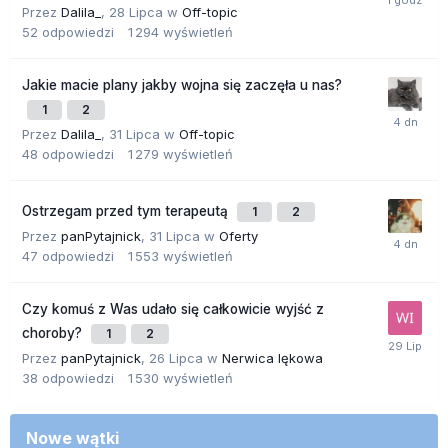
Przez
Dalila_
,
28 Lipca
w
Off-topic
52
odpowiedzi
1 294
wyświetleń
Jakie macie plany jakby wojna się zaczęła u nas?
1
2
Przez
Dalila_
,
31 Lipca
w
Off-topic
48
odpowiedzi
1 279
wyświetleń
Ostrzegam przed tym terapeutą
1
2
Przez
panPytajnick
,
31 Lipca
w
Oferty
47
odpowiedzi
1 553
wyświetleń
Czy komuś z Was udało się całkowicie wyjść z
choroby?
1
2
Przez
panPytajnick
,
26 Lipca
w
Nerwica lękowa
38
odpowiedzi
1 530
wyświetleń
Nowe wątki