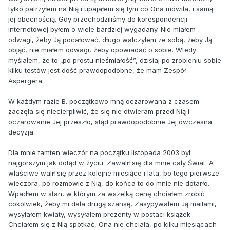
tylko patrzyłem na Nią i upajałem się tym co Ona mówiła, i samą
jej obecnością. Gdy przechodziliśmy do korespondencji
internetowej byłem o wiele bardziej wygadany. Nie miałem
odwagi, żeby Ją pocałować, długo walczyłem ze sobą, żeby Ją
objąć, nie miałem odwagi, żeby opowiadać o sobie. Wtedy
myślałem, że to „po prostu nieśmiałość”, dzisiaj po zrobieniu sobie
kilku testów jest dość prawdopodobne, że mam Zespół
Aspergera.
W każdym razie B. początkowo mną oczarowana z czasem
zaczęła się niecierpliwić, że się nie otwieram przed Nią i
oczarowanie Jej przeszło, stąd prawdopodobnie Jej ówczesna
decyzja.
Dla mnie tamten wieczór na początku listopada 2003 był
najgorszym jak dotąd w życiu. Zawalił się dla mnie cały Świat. A
właściwe walił się przez kolejne miesiące i lata, bo tego pierwsze
wieczora, po rozmowie z Nią, do końca to do mnie nie dotarło.
Wpadłem w stan, w którym za wszelką cenę chciałem zrobić
cokolwiek, żeby mi dała drugą szansę. Zasypywałem Ją mailami,
wysyłałem kwiaty, wysyłałem prezenty w postaci książek.
Chciałem się z Nią spotkać, Ona nie chciała, po kilku miesiącach