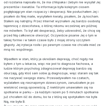
od rozstania napisała mi, że ma chłopaka i żebym nie wysyłał Jej
prezentów i kwiatów. Ta informacja była kolejnym ciosem
pogłębiającym stan rozpaczy i desperacji. Nie posłuchałem Jej i
pisałem do Niej maile, wysyłałem kwiaty, pisałem, że Ją kocham.
Stałem się natrętny. Przez Internet wyznałem Jej bardzo osobistą
tajemnicę z dzieciństwa, o której nikomu wcześniej ani później
nie mówiłem. To był akt desperacji, żeby udowodnić, że chcę się
przed Nią całkowicie otworzyć. Oczywiście pisanie Jej o tym w
takiej formie i w takim czasie było z mojej strony szczytem
głupoty. Jej irytacja rosła i po pewnym czasie nie chciała mieć ze
mną nic wspólnego.
Wpadłem w stan, który ja określam depresją, choć nigdy nie
byłem z tym u lekarza, więc nie jest to diagnoza fachowa, a
ludzie którym psycholog zdiagnozował depresję bardzo się
oburzają, gdy ktoś sam sobie ją diagnozuje, więc staram się tak
nie nazywać swojego stanu. Przesiadywałem na czatach,
wyżalałem się nieznajomym dziewczynom, zanudzałem je po
wielokroć swoją opowieścią. Z niektórymi umawiałem się na
spotkania w parku – za każdym razem po 5 minutach spotkania
już chciałem iść do domu, bo ta z którą się spotykałem nie była
Nią, nie była B.