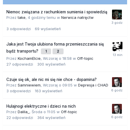
Niemoc związana z rachunkiem sumienia i spowiedzią
Przez
take
,
4 godziny temu
w
Nerwica natręctw
3
odpowiedzi
69
wyświetleń
Jaka jest Twoja ulubiona forma przemieszczania się
bądź transportu?
1
2
Przez
KochamElcie
,
Wczoraj o 18:58
w
Off-topic
27
odpowiedzi
300
wyświetleń
Czuje się ok, ale nic mi się nie chce - dopamina?
Przez
Samniewiem
,
Wczoraj o 09:05
w
Depresja i CHAD
3
odpowiedzi
163
wyświetleń
Hulajnogi elektryczne i dzieci na nich
Przez
Dalila_
,
Środa o 11:05
w
Off-topic
22
odpowiedzi
364
wyświetleń