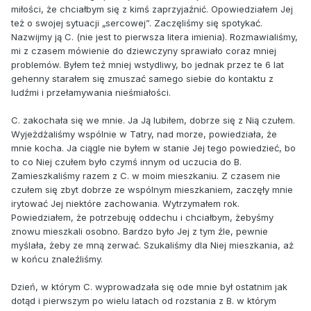
miłości, że chciałbym się z kimś zaprzyjaźnić. Opowiedziałem Jej
też o swojej sytuacji „sercowej”. Zaczęliśmy się spotykać.
Nazwijmy ją C. (nie jest to pierwsza litera imienia). Rozmawialiśmy,
mi z czasem mówienie do dziewczyny sprawiało coraz mniej
problemów. Byłem też mniej wstydliwy, bo jednak przez te 6 lat
gehenny starałem się zmuszać samego siebie do kontaktu z
ludźmi i przełamywania nieśmiałości.
C. zakochała się we mnie. Ja Ją lubiłem, dobrze się z Nią czułem.
Wyjeżdżaliśmy wspólnie w Tatry, nad morze, powiedziała, że
mnie kocha. Ja ciągle nie byłem w stanie Jej tego powiedzieć, bo
to co Niej czułem było czymś innym od uczucia do B.
Zamieszkaliśmy razem z C. w moim mieszkaniu. Z czasem nie
czułem się zbyt dobrze ze wspólnym mieszkaniem, zaczęły mnie
irytować Jej niektóre zachowania. Wytrzymałem rok.
Powiedziałem, że potrzebuję oddechu i chciałbym, żebyśmy
znowu mieszkali osobno. Bardzo było Jej z tym źle, pewnie
myślała, żeby ze mną zerwać. Szukaliśmy dla Niej mieszkania, aż
w końcu znaleźliśmy.
Dzień, w którym C. wyprowadzała się ode mnie był ostatnim jak
dotąd i pierwszym po wielu latach od rozstania z B. w którym