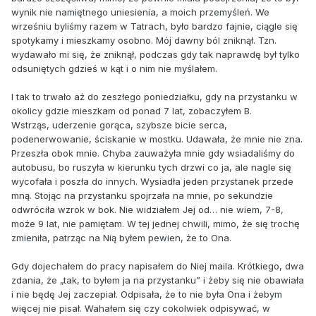
wynik nie namiętnego uniesienia, a moich przemyśleń. We
wrześniu byliśmy razem w Tatrach, było bardzo fajnie, ciągle się
spotykamy i mieszkamy osobno. Mój dawny ból zniknął. Tzn.
wydawało mi się, że zniknął, podczas gdy tak naprawdę był tylko
odsuniętych gdzieś w kąt i o nim nie myślałem.
I tak to trwało aż do zeszłego poniedziałku, gdy na przystanku w
okolicy gdzie mieszkam od ponad 7 lat, zobaczyłem B.
Wstrząs, uderzenie gorąca, szybsze bicie serca,
podenerwowanie, ściskanie w mostku. Udawała, że mnie nie zna.
Przeszła obok mnie. Chyba zauważyła mnie gdy wsiadaliśmy do
autobusu, bo ruszyła w kierunku tych drzwi co ja, ale nagle się
wycofała i poszła do innych. Wysiadła jeden przystanek przede
mną. Stojąc na przystanku spojrzała na mnie, po sekundzie
odwróciła wzrok w bok. Nie widziałem Jej od… nie wiem, 7-8,
może 9 lat, nie pamiętam. W tej jednej chwili, mimo, że się trochę
zmieniła, patrząc na Nią byłem pewien, że to Ona.
Gdy dojechałem do pracy napisałem do Niej maila. Krótkiego, dwa
zdania, że „tak, to byłem ja na przystanku” i żeby się nie obawiała
i nie będę Jej zaczepiał. Odpisała, że to nie była Ona i żebym
więcej nie pisał. Wahałem się czy cokolwiek odpisywać, w