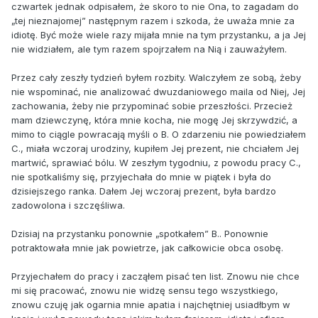
czwartek jednak odpisałem, że skoro to nie Ona, to zagadam do
„tej nieznajomej” następnym razem i szkoda, że uważa mnie za
idiotę. Być może wiele razy mijała mnie na tym przystanku, a ja Jej
nie widziałem, ale tym razem spojrzałem na Nią i zauważyłem.
Przez cały zeszły tydzień byłem rozbity. Walczyłem ze sobą, żeby
nie wspominać, nie analizować dwuzdaniowego maila od Niej, Jej
zachowania, żeby nie przypominać sobie przeszłości. Przecież
mam dziewczynę, która mnie kocha, nie mogę Jej skrzywdzić, a
mimo to ciągle powracają myśli o B. O zdarzeniu nie powiedziałem
C., miała wczoraj urodziny, kupiłem Jej prezent, nie chciałem Jej
martwić, sprawiać bólu. W zeszłym tygodniu, z powodu pracy C.,
nie spotkaliśmy się, przyjechała do mnie w piątek i była do
dzisiejszego ranka. Dałem Jej wczoraj prezent, była bardzo
zadowolona i szczęśliwa.
Dzisiaj na przystanku ponownie „spotkałem” B.. Ponownie
potraktowała mnie jak powietrze, jak całkowicie obca osobę.
Przyjechałem do pracy i zacząłem pisać ten list. Znowu nie chce
mi się pracować, znowu nie widzę sensu tego wszystkiego,
znowu czuję jak ogarnia mnie apatia i najchętniej usiadłbym w