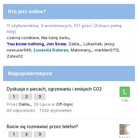
Kto jest online?
11 użytkowników, 3 anonimowych, 517 gości
(Zobacz pełną
listę)
czarna rzodkiew
Nie lubię świtu
You know nothing, Jon Snow
Dalila_
Lukashek
jessy
newuser999
Lusesita Dolores
Malowany_
markłan0712
Zotex02
Najpopularniejsze
Dyskusja o piecach, ogrzewaniu i emisjach CO2
1
2
3
Przez
Dalila_
,
29 Lipca
w
Off-topic
60
odpowiedzi
1 242
wyświetleń
Boicie się rozmawiać przez telefon?
1
2
3