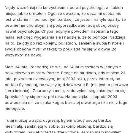
Nigdy wcześniej nie korzystałem z porad psychologa, a i takich
miejsc jak to unikałem. Ogólnie uważam, że obca mi osoba nie
jest w stanie mi pomóc, tym bardziej, że jestem na tyle uparty, że
pewnie nie chciałbym się podporządkować radą obcej osoby,
nawet psychologa. Chyba jedynym powodem napisania tego
maila jest chęć wygadania się i nadzieja, że to pomoże. Nadzieja
na to, że gdy po raz kolejny, po latach, zamienię swoją historię i
swoje obecne myśli w tekst, to poukłada mi się w głowie „to
wszystko” na nowo.
Mam 34 lata. Pochodzę ze wsi, od 14 lat mieszkam w jednym z
największych miast w Polsce. Będąc na studiach, gdy miałem 23
lata, poznałem dziewczynę (maj 2003 roku, przez Internet, na
portalu Sympatia), nazwijmy tę dziewczynę B. (nie jest to pierwsza
litera imienia) . Zauroczyła mnie, zadurzyłem się, zakochałem się.
Spotykaliśmy się przez pół roku. Na początku listopada 2003
powiedziała mi, że szuka kogoś bardziej otwartego i że nic z tego
nie będzie.
Tutaj muszę wtrącić dygresję. Byłem wtedy osobą bardzo
nieśmiałą, zamkniętą w sobie, zakompleksioną, bardzo się
wstydziłem, nawet przed tą dziewczyną. Bardzo mało mówiłem,