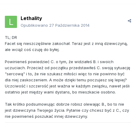
Lethality
Opublikowano
27 Października 2014
TL; DR
Facet się nieszczęśliwie zakochał. Teraz jest z inną dziewczyną,
ale wciąż coś czuję do byłej.
Powinieneś powiedzieć C. o tym, że widziałeś B. i swoich
uczuciach. Przecież od początku przedstawiłeś C. swoją sytuację
"sercową" i to, że nie szukasz miłości więc to nie powinno być
dla niej zaskoczeniem. A może dzięki temu poczujesz się lepiej?
Uczciwość i szczerość jest ważna w każdym związku, nawet jeśli
ostatnio jest między wami dystans, bo mieszkacie osobno.
Tak krótko podsumowując dobrze robisz olewając B., bo to nie
jest dziewczyna Twojego życia. Pytanie czy chcesz być z C., czy
nie powinieneś poszukać innej dziewczyny.