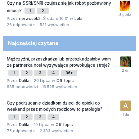
Czy na SSRI/SNRI czujesz się jak robot pozbawiony
emocji?
1
2
Przez
nerwusek2
,
Środa o 10:31
w
Leki
26
odpowiedzi
531
wyświetleń
Najczęściej czytane
Mężczyźni, przeszkadza lub przeszkadzałoby wam
że partnerka nosi wyzywające prowokujące stroje?
1
2
3
4
36
Przez
Dalila_
,
20 Lipca
w
Off-topic
885
odpowiedzi
19 525
wyświetleń
Czy podrzucanie dziadkom dzieci do opieki co
weekend przez młodych rodziców to patologia?
1
2
3
4
Przez
Dalila_
,
19 Lipca
w
Off-topic
75
odpowiedzi
2 383
wyświetleń