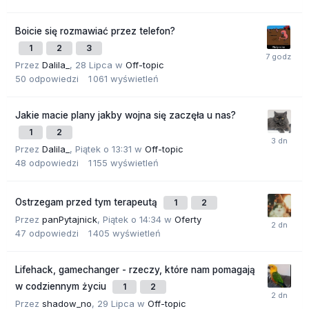
Boicie się rozmawiać przez telefon?
1
2
3
Przez
Dalila_
,
28 Lipca
w
Off-topic
50
odpowiedzi
1 061
wyświetleń
Jakie macie plany jakby wojna się zaczęła u nas?
1
2
Przez
Dalila_
,
Piątek o 13:31
w
Off-topic
48
odpowiedzi
1 155
wyświetleń
Ostrzegam przed tym terapeutą
1
2
Przez
panPytajnick
,
Piątek o 14:34
w
Oferty
47
odpowiedzi
1 405
wyświetleń
Lifehack, gamechanger - rzeczy, które nam pomagają
w codziennym życiu
1
2
Przez
shadow_no
,
29 Lipca
w
Off-topic