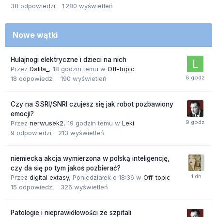
38
odpowiedzi
1 280
wyświetleń
Nowe wątki
Hulajnogi elektryczne i dzieci na nich
Przez
Dalila_
,
18 godzin temu
w
Off-topic
18
odpowiedzi
190
wyświetleń
Czy na SSRI/SNRI czujesz się jak robot pozbawiony
emocji?
Przez
nerwusek2
,
19 godzin temu
w
Leki
9
odpowiedzi
213
wyświetleń
niemiecka akcja wymierzona w polską inteligencję,
czy da się po tym jakoś pozbierać?
Przez
digital extasy
,
Poniedziałek o 18:36
w
Off-topic
15
odpowiedzi
326
wyświetleń
Patologie i nieprawidłowości ze szpitali