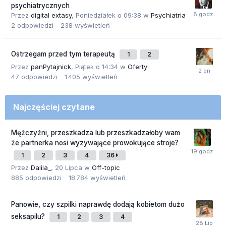
psychiatrycznych
Przez
digital extasy
,
Poniedziałek o 09:38
w
Psychiatria
2
odpowiedzi
238
wyświetleń
Ostrzegam przed tym terapeutą
1
2
Przez
panPytajnick
,
Piątek o 14:34
w
Oferty
47
odpowiedzi
1 405
wyświetleń
Najczęściej czytane
Mężczyźni, przeszkadza lub przeszkadzałoby wam
że partnerka nosi wyzywające prowokujące stroje?
1
2
3
4
36
Przez
Dalila_
,
20 Lipca
w
Off-topic
885
odpowiedzi
18 784
wyświetleń
Panowie, czy szpilki naprawdę dodają kobietom dużo
seksapilu?
1
2
3
4