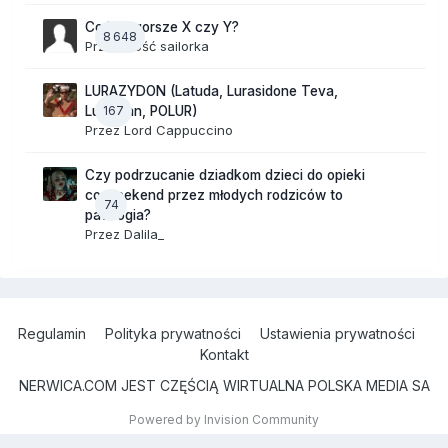
Co jest gorsze X czy Y?
8 648
Przez Gość sailorka
LURAZYDON (Latuda, Lurasidone Teva,
167
Lurobran, POLUR)
Przez
Lord Cappuccino
Czy podrzucanie dziadkom dzieci do opieki
co weekend przez młodych rodziców to
74
patologia?
Przez
Dalila_
Regulamin
Polityka prywatności
Ustawienia prywatności
Kontakt
NERWICA.COM JEST CZĘŚCIĄ WIRTUALNA POLSKA MEDIA SA
Powered by Invision Community