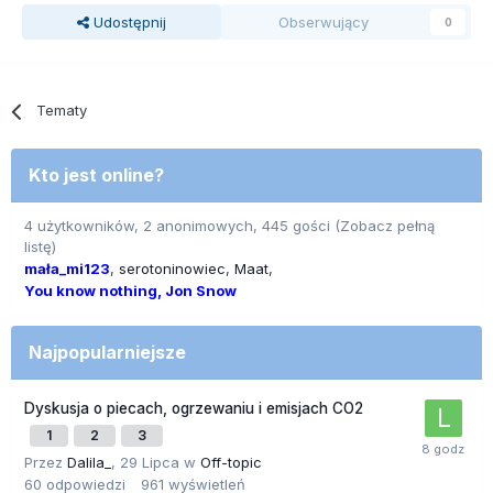
Udostępnij
Obserwujący
0
Tematy
Kto jest online?
4 użytkowników, 2 anonimowych, 445 gości
(Zobacz pełną
listę)
mała_mi123
serotoninowiec
Maat
You know nothing, Jon Snow
Najpopularniejsze
Dyskusja o piecach, ogrzewaniu i emisjach CO2
1
2
3
Przez
Dalila_
,
29 Lipca
w
Off-topic
60
odpowiedzi
961
wyświetleń