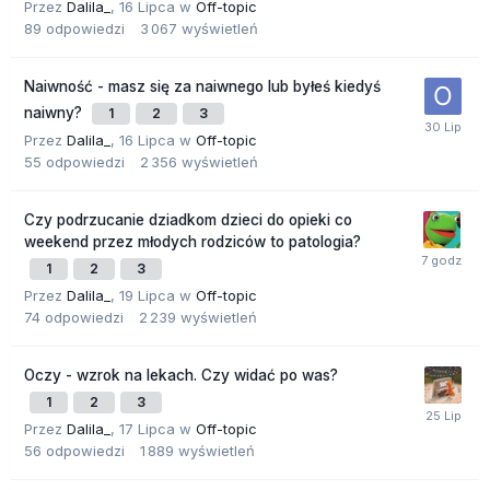
Przez
Dalila_
,
16 Lipca
w
Off-topic
89
odpowiedzi
3 067
wyświetleń
Naiwność - masz się za naiwnego lub byłeś kiedyś
naiwny?
1
2
3
Przez
Dalila_
,
16 Lipca
w
Off-topic
55
odpowiedzi
2 356
wyświetleń
Czy podrzucanie dziadkom dzieci do opieki co
weekend przez młodych rodziców to patologia?
1
2
3
Przez
Dalila_
,
19 Lipca
w
Off-topic
74
odpowiedzi
2 239
wyświetleń
Oczy - wzrok na lekach. Czy widać po was?
1
2
3
Przez
Dalila_
,
17 Lipca
w
Off-topic
56
odpowiedzi
1 889
wyświetleń