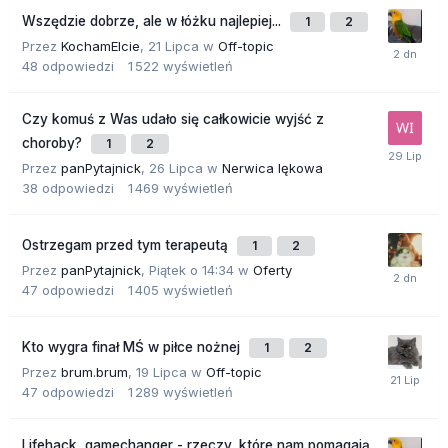
Wszędzie dobrze, ale w łóżku najlepiej...
1
2
Przez
KochamElcie
,
21 Lipca
w
Off-topic
48
odpowiedzi
1 522
wyświetleń
Czy komuś z Was udało się całkowicie wyjść z
choroby?
1
2
Przez
panPytajnick
,
26 Lipca
w
Nerwica lękowa
38
odpowiedzi
1 469
wyświetleń
Ostrzegam przed tym terapeutą
1
2
Przez
panPytajnick
,
Piątek o 14:34
w
Oferty
47
odpowiedzi
1 405
wyświetleń
Kto wygra finał MŚ w piłce nożnej
1
2
Przez
brum.brum
,
19 Lipca
w
Off-topic
47
odpowiedzi
1 289
wyświetleń
Lifehack, gamechanger - rzeczy, które nam pomagają