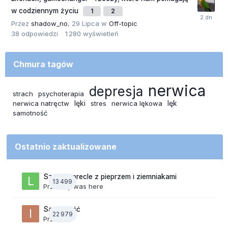
w codziennym życiu
1
2
Przez
shadow_no
,
29 Lipca
w
Off-topic
38
odpowiedzi
1 280
wyświetleń
Chmura tagów
nerwica
depresja
strach
psychoterapia
lęki
lęk
nerwica natręctw
stres
nerwica lękowa
samotność
Ostatnio zaktualizowane
Szalone precle z pieprzem i ziemniakami
13 499
Przez
lily was here
Samotność
22 979
Przez
ixi