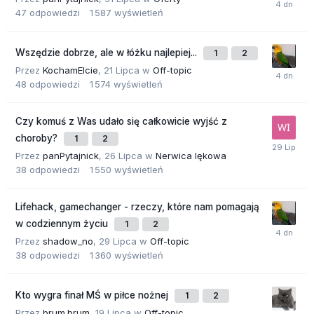
47
odpowiedzi
1 587
wyświetleń
Wszędzie dobrze, ale w łóżku najlepiej...
1
2
Przez
KochamElcie
,
21 Lipca
w
Off-topic
48
odpowiedzi
1 574
wyświetleń
Czy komuś z Was udało się całkowicie wyjść z
choroby?
1
2
Przez
panPytajnick
,
26 Lipca
w
Nerwica lękowa
38
odpowiedzi
1 550
wyświetleń
Lifehack, gamechanger - rzeczy, które nam pomagają
w codziennym życiu
1
2
Przez
shadow_no
,
29 Lipca
w
Off-topic
38
odpowiedzi
1 360
wyświetleń
Kto wygra finał MŚ w piłce nożnej
1
2
Przez
brum.brum
,
19 Lipca
w
Off-topic