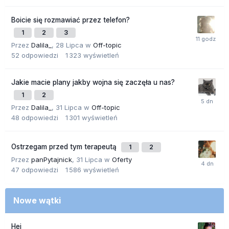
Boicie się rozmawiać przez telefon?
1
2
3
Przez
Dalila_
,
28 Lipca
w
Off-topic
52
odpowiedzi
1 323
wyświetleń
Jakie macie plany jakby wojna się zaczęła u nas?
1
2
Przez
Dalila_
,
31 Lipca
w
Off-topic
48
odpowiedzi
1 301
wyświetleń
Ostrzegam przed tym terapeutą
1
2
Przez
panPytajnick
,
31 Lipca
w
Oferty
47
odpowiedzi
1 586
wyświetleń
Nowe wątki
Hej