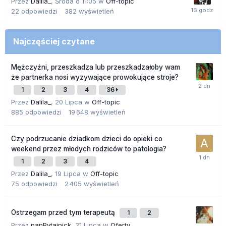
Przez
Dalila_
,
Środa o 11:05
w
Off-topic
22
odpowiedzi
382
wyświetleń
Najczęściej czytane
Mężczyźni, przeszkadza lub przeszkadzałoby wam
że partnerka nosi wyzywające prowokujące stroje?
1
2
3
4
36
Przez
Dalila_
,
20 Lipca
w
Off-topic
885
odpowiedzi
19 648
wyświetleń
Czy podrzucanie dziadkom dzieci do opieki co
weekend przez młodych rodziców to patologia?
1
2
3
4
Przez
Dalila_
,
19 Lipca
w
Off-topic
75
odpowiedzi
2 405
wyświetleń
Ostrzegam przed tym terapeutą
1
2
Przez
panPytajnick
,
31 Lipca
w
Oferty