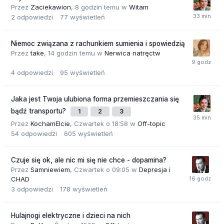
Przez
Zaciekawion
,
8 godzin temu
w
Witam
2
odpowiedzi
77
wyświetleń
Niemoc związana z rachunkiem sumienia i spowiedzią
Przez
take
,
14 godzin temu
w
Nerwica natręctw
4
odpowiedzi
95
wyświetleń
Jaka jest Twoja ulubiona forma przemieszczania się
bądź transportu?
1
2
3
Przez
KochamElcie
,
Czwartek o 18:58
w
Off-topic
54
odpowiedzi
605
wyświetleń
Czuje się ok, ale nic mi się nie chce - dopamina?
Przez
Samniewiem
,
Czwartek o 09:05
w
Depresja i
CHAD
3
odpowiedzi
178
wyświetleń
Hulajnogi elektryczne i dzieci na nich