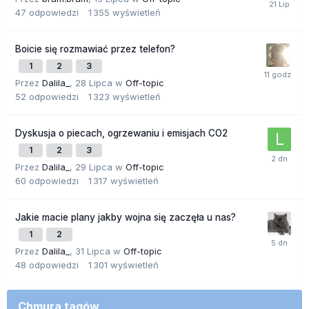
47
odpowiedzi
1 355
wyświetleń
Boicie się rozmawiać przez telefon?
1
2
3
Przez
Dalila_
,
28 Lipca
w
Off-topic
52
odpowiedzi
1 323
wyświetleń
Dyskusja o piecach, ogrzewaniu i emisjach CO2
1
2
3
Przez
Dalila_
,
29 Lipca
w
Off-topic
60
odpowiedzi
1 317
wyświetleń
Jakie macie plany jakby wojna się zaczęła u nas?
1
2
Przez
Dalila_
,
31 Lipca
w
Off-topic
48
odpowiedzi
1 301
wyświetleń
Chmura tagów