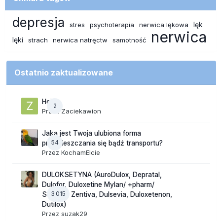
depresja
lęk
stres
psychoterapia
nerwica lękowa
nerwica
lęki
strach
nerwica natręctw
samotność
Ostatnio zaktualizowane
Hej
2
Przez
Zaciekawion
Jaka jest Twoja ulubiona forma
54
przemieszczania się bądź transportu?
Przez
KochamElcie
DULOKSETYNA (AuroDulox, Depratal,
Dulofor, Duloxetine Mylan/ +pharm/
3 015
Sandoz/ Zentiva, Dulsevia, Duloxetenon,
Dutilox)
Przez
suzak29