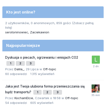
Kto jest online?
2 użytkowników, 0 anonimowych, 859 gości
(Zobacz pełną
listę)
serotoninowiec
Zaciekawion
Najpopularniejsze
Dyskusja o piecach, ogrzewaniu i emisjach CO2
1
2
3
Przez
Dalila_
,
29 Lipca
w
Off-topic
60
odpowiedzi
1 315
wyświetleń
Jaka jest Twoja ulubiona forma przemieszczania się
bądź transportu?
1
2
3
Przez
KochamElcie
,
Czwartek o 18:58
w
Off-topic
54
odpowiedzi
605
wyświetleń