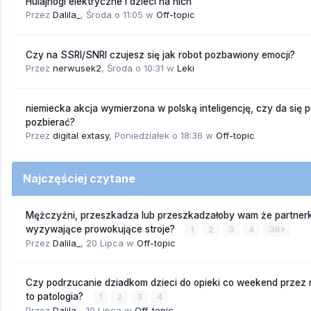
Hulajnogi elektryczne i dzieci na nich
Przez
Dalila_
,
Środa o 11:05
w
Off-topic
Czy na SSRI/SNRI czujesz się jak robot pozbawiony emocji?
Przez
nerwusek2
,
Środa o 10:31
w
Leki
niemiecka akcja wymierzona w polską inteligencję, czy da się 
pozbierać?
Przez
digital extasy
,
Poniedziałek o 18:36
w
Off-topic
Najczęściej czytane
Mężczyźni, przeszkadza lub przeszkadzałoby wam że partnerk
wyzywające prowokujące stroje?
1
2
3
4
36
Przez
Dalila_
,
20 Lipca
w
Off-topic
Czy podrzucanie dziadkom dzieci do opieki co weekend przez
to patologia?
1
2
3
4
Przez
Dalila_
,
19 Lipca
w
Off-topic