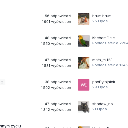
56
odpowiedzi
brum.brum
25 Lipca
1 901
wyświetleń
48
odpowiedzi
KochamElcie
Poniedziałek o 22:1
1 550
wyświetleń
47
odpowiedzi
mała_mi123
Poniedziałek o 11:45
1 531
wyświetleń
38
odpowiedzi
panPytajnick
2
29 Lipca
1 502
wyświetleń
47
odpowiedzi
shadow_no
21 Lipca
1 342
wyświetleń
ennym życiu