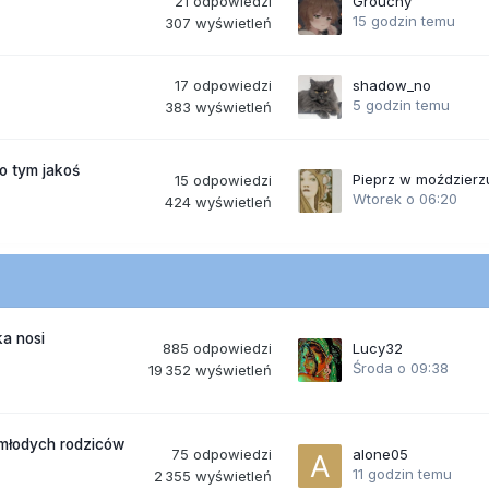
21
odpowiedzi
Grouchy
15 godzin temu
307
wyświetleń
17
odpowiedzi
shadow_no
5 godzin temu
383
wyświetleń
po tym jakoś
Pieprz w moździerz
15
odpowiedzi
Wtorek o 06:20
424
wyświetleń
a nosi
885
odpowiedzi
Lucy32
Środa o 09:38
19 352
wyświetleń
 młodych rodziców
75
odpowiedzi
alone05
11 godzin temu
2 355
wyświetleń