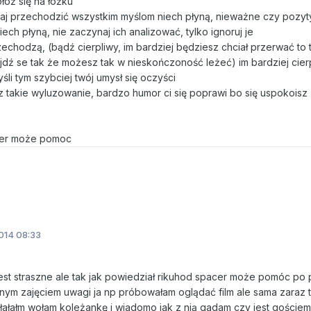
łóż się na łóżku
li daj przechodzić wszystkim myślom niech płyną, nieważne czy pozy
h płyną, nie zaczynaj ich analizować, tylko ignoruj je
rzechodzą, (bądź cierpliwy, im bardziej będziesz chciał przerwać to 
jdź se tak że możesz tak w nieskończoność leżeć) im bardziej cier
li tym szybciej twój umysł się oczyści
akie wyluzowanie, bardzo humor ci się poprawi bo się uspokoisz
cer może pomoc
014 08:33
jest straszne ale tak jak powiedział rikuhod spacer może pomóc po 
nnym zajęciem uwagi ja np próbowałam oglądać film ale sama zaraz
łałałm wołam koleżankę i wiadomo jak z nią gadam czy jest goście