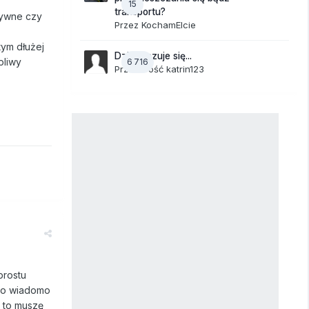
15
transportu?
tywne czy
Przez
KochamElcie
tym dłużej
Dzisiaj czuje się...
pliwy
6 716
Przez Gość katrin123
prostu
 to wiadomo
m to muszę