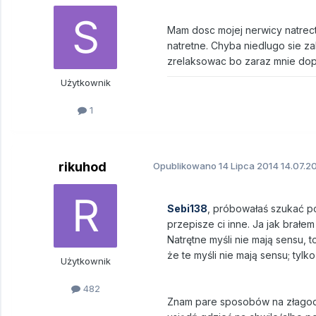
Mam dosc mojej nerwicy natrect
natretne. Chyba niedlugo sie za
zrelaksowac bo zaraz mnie dopa
Użytkownik
1
rikuhod
Opublikowano
14 Lipca 2014
14.07.20
Sebi138
, próbowałaś szukać po
przepisze ci inne. Ja jak brałem
Natrętne myśli nie mają sensu, t
że te myśli nie mają sensu; tyl
Użytkownik
482
Znam pare sposobów na złagodz