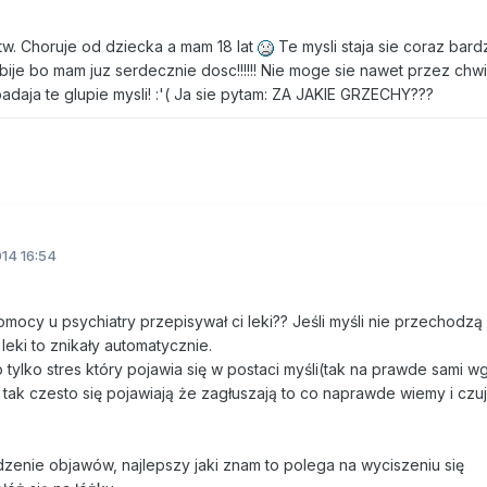
w. Choruje od dziecka a mam 18 lat
Te mysli staja sie coraz bardz
bije bo mam juz serdecznie dosc!!!!!! Nie moge sie nawet przez chwi
daja te glupie mysli! :'( Ja sie pytam: ZA JAKIE GRZECHY???
14 16:54
mocy u psychiatry przepisywał ci leki?? Jeśli myśli nie przechodzą
 leki to znikały automatycznie.
o tylko stres który pojawia się w postaci myśli(tak na prawde sami w
ko tak czesto się pojawiają że zagłuszają to co naprawde wiemy i cz
enie objawów, najlepszy jaki znam to polega na wyciszeniu się