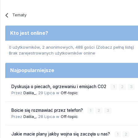
Tematy
Kto jest online?
0 użytkowników, 2 anonimowych, 488 gości
(Zobacz pełną listę)
Brak zarejestrowanych użytkowników online
Najpopularniejsze
Dyskusja o piecach, ogrzewaniu i emisjach CO2
1
2
3
Przez
Dalila_
,
29 Lipca
w
Off-topic
Boicie się rozmawiać przez telefon?
1
2
3
Przez
Dalila_
,
28 Lipca
w
Off-topic
Jakie macie plany jakby wojna się zaczęła u nas?
1
2