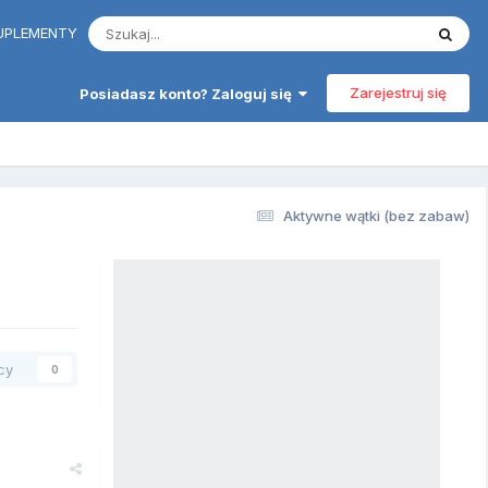
 SUPLEMENTY
Zarejestruj się
Posiadasz konto? Zaloguj się
Aktywne wątki (bez zabaw)
cy
0