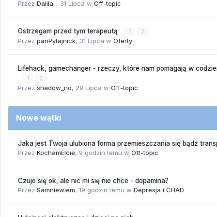
Przez
Dalila_
,
31 Lipca
w
Off-topic
Ostrzegam przed tym terapeutą
1
2
Przez
panPytajnick
,
31 Lipca
w
Oferty
Lifehack, gamechanger - rzeczy, które nam pomagają w codzi
1
2
Przez
shadow_no
,
29 Lipca
w
Off-topic
Nowe wątki
Jaka jest Twoja ulubiona forma przemieszczania się bądź trans
Przez
KochamElcie
,
9 godzin temu
w
Off-topic
Czuje się ok, ale nic mi się nie chce - dopamina?
Przez
Samniewiem
,
19 godzin temu
w
Depresja i CHAD