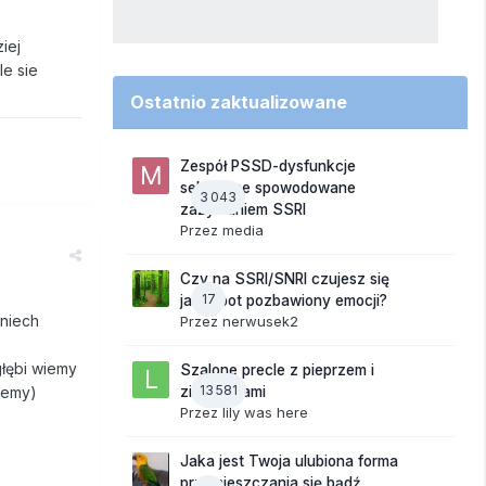
iej
le sie
Ostatnio zaktualizowane
Zespół PSSD-dysfunkcje
seksualne spowodowane
3 043
zażywaniem SSRI
Przez
media
Czy na SSRI/SNRI czujesz się
17
jak robot pozbawiony emocji?
 niech
Przez
nerwusek2
głębi wiemy
Szalone precle z pieprzem i
13 581
ziemniakami
ujemy)
Przez
lily was here
Jaka jest Twoja ulubiona forma
przemieszczania się bądź