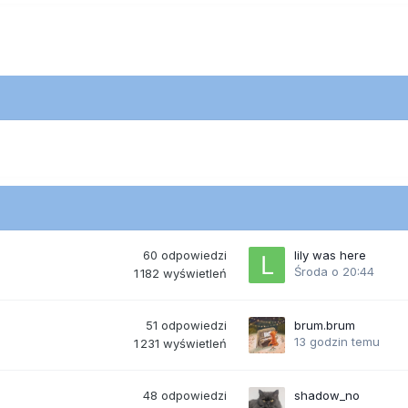
60
odpowiedzi
lily was here
Środa o 20:44
1 182
wyświetleń
51
odpowiedzi
brum.brum
13 godzin temu
1 231
wyświetleń
48
odpowiedzi
shadow_no