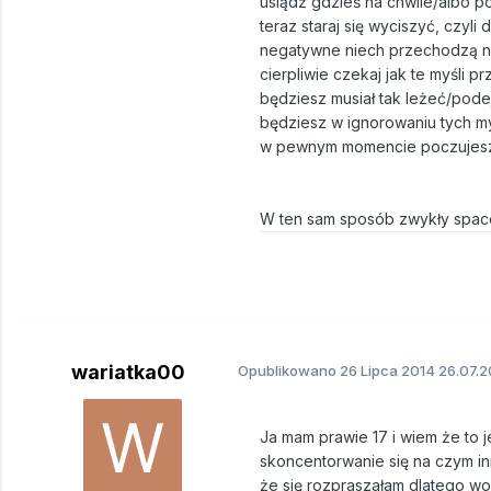
usiądź gdzieś na chwile/albo po
teraz staraj się wyciszyć, czy
negatywne niech przechodzą niec
cierpliwie czekaj jak te myśli p
będziesz musiał tak leżeć/pode
będziesz w ignorowaniu tych myś
w pewnym momencie poczujesz t
W ten sam sposób zwykły spa
wariatka00
Opublikowano
26 Lipca 2014
26.07.2
Ja mam prawie 17 i wiem że to 
skoncentorwanie się na czym i
że się rozpraszałam dlatego wo