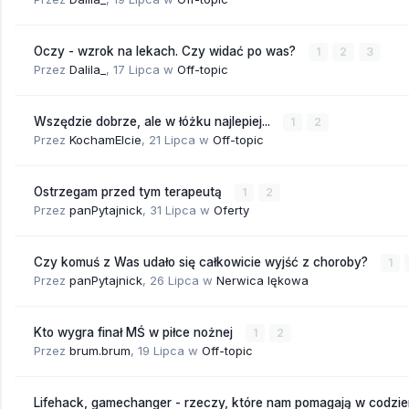
Oczy - wzrok na lekach. Czy widać po was?
1
2
3
Przez
Dalila_
,
17 Lipca
w
Off-topic
Wszędzie dobrze, ale w łóżku najlepiej...
1
2
Przez
KochamElcie
,
21 Lipca
w
Off-topic
Ostrzegam przed tym terapeutą
1
2
Przez
panPytajnick
,
31 Lipca
w
Oferty
Czy komuś z Was udało się całkowicie wyjść z choroby?
1
Przez
panPytajnick
,
26 Lipca
w
Nerwica lękowa
Kto wygra finał MŚ w piłce nożnej
1
2
Przez
brum.brum
,
19 Lipca
w
Off-topic
Lifehack, gamechanger - rzeczy, które nam pomagają w codzi