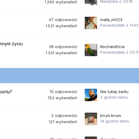
Niedziela o 23:16
1 260
wyświetleń
47
odpowiedzi
mała_mi123
Poniedziałek o 11:45
1 531
wyświetleń
ennym życiu
38
odpowiedzi
KochamElcie
Poniedziałek o 22:3
1 331
wyświetleń
15
odpowiedzi
Nie lubię świtu
portu?
5 godzin temu
153
wyświetleń
2
odpowiedzi
brum.brum
14 godzin temu
121
wyświetleń