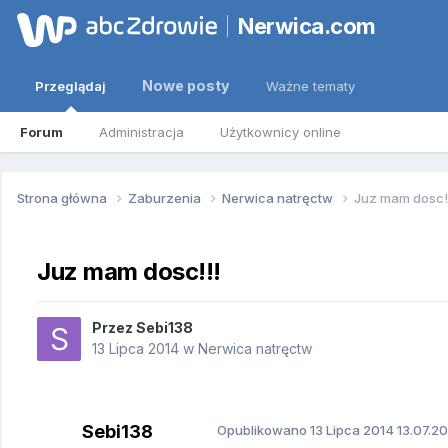
Nerwica.com
Nowe posty
Przeglądaj
Ważne tematy
Forum
Administracja
Użytkownicy online
Strona główna
Zaburzenia
Nerwica natręctw
Juz mam dosc!
Juz mam dosc!!!
Przez
Sebi138
13 Lipca 2014
w
Nerwica natręctw
Sebi138
Opublikowano
13 Lipca 2014
13.07.20