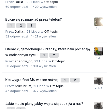
Przez
Dalila_
,
29 Lipca
w
Off-topic
60
odpowiedzi
1 429
wyświetleń
Boicie się rozmawiać przez telefon?
1
2
3
Przez
Dalila_
,
28 Lipca
w
Off-topic
52
odpowiedzi
1 421
wyświetleń
Lifehack, gamechanger - rzeczy, które nam pomagają
w codziennym życiu
1
2
Przez
shadow_no
,
29 Lipca
w
Off-topic
38
odpowiedzi
1 391
wyświetleń
Kto wygra finał MŚ w piłce nożnej
1
2
Przez
brum.brum
,
19 Lipca
w
Off-topic
47
odpowiedzi
1 377
wyświetleń
Jakie macie plany jakby wojna się zaczęła u nas?