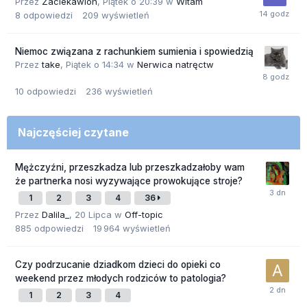
Przez
Zaciekawion
,
Piątek o 20:39
w
Witam
8
odpowiedzi
209
wyświetleń
Niemoc związana z rachunkiem sumienia i spowiedzią
Przez
take
,
Piątek o 14:34
w
Nerwica natręctw
10
odpowiedzi
236
wyświetleń
Najczęściej czytane
Mężczyźni, przeszkadza lub przeszkadzałoby wam
że partnerka nosi wyzywające prowokujące stroje?
1
2
3
4
36
Przez
Dalila_
,
20 Lipca
w
Off-topic
885
odpowiedzi
19 964
wyświetleń
Czy podrzucanie dziadkom dzieci do opieki co
weekend przez młodych rodziców to patologia?
1
2
3
4