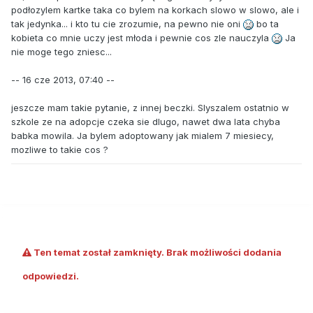
podłozylem kartke taka co bylem na korkach slowo w slowo, ale i
tak jedynka... i kto tu cie zrozumie, na pewno nie oni
bo ta
kobieta co mnie uczy jest młoda i pewnie cos zle nauczyla
Ja
nie moge tego zniesc...
-- 16 cze 2013, 07:40 --
jeszcze mam takie pytanie, z innej beczki. Slyszalem ostatnio w
szkole ze na adopcje czeka sie dlugo, nawet dwa lata chyba
babka mowila. Ja bylem adoptowany jak mialem 7 miesiecy,
mozliwe to takie cos ?
Ten temat został zamknięty. Brak możliwości dodania
odpowiedzi.