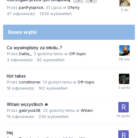
Przez
panPytajnick
,
31 Lipca
w
Oferty
47
odpowiedzi
1 630
wyświetleń
Nowe wątki
Co wywinęliśmy za młodu...?
Przez
Dalila_
,
3 godziny temu
w
Off-topic
3
odpowiedzi
60
wyświetleń
Hot takes
Przez
conditioner
,
13 godzin temu
w
Off-topic
16
odpowiedzi
162
wyświetleń
Witam wszystkich 🍀
Przez
gabrysia38
,
22 godziny temu
w
Witam
19
odpowiedzi
236
wyświetleń
Hej