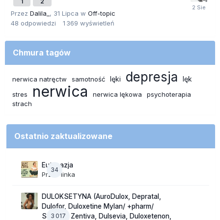
1
2
Przez
Dalila_
,
31 Lipca
w
Off-topic
48
odpowiedzi
1 369
wyświetleń
Chmura tagów
depresja
lęki
lęk
nerwica natręctw
samotność
nerwica
stres
nerwica lękowa
psychoterapia
strach
Ostatnio zaktualizowane
Eutanazja
34
Przez
linka
DULOKSETYNA (AuroDulox, Depratal,
Dulofor, Duloxetine Mylan/ +pharm/
3 017
Sandoz/ Zentiva, Dulsevia, Duloxetenon,