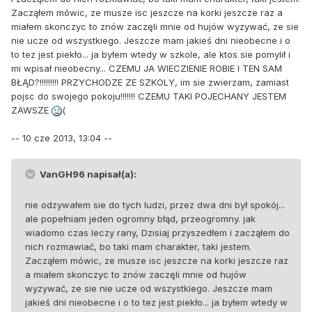
Zacząłem mówic, ze musze isc jeszcze na korki jeszcze raz a
miałem skonczyc to znów zaczęli mnie od hujów wyzywać, ze sie
nie ucze od wszystkiego. Jeszcze mam jakieś dni nieobecne i o
to tez jest piekło... ja byłem wtedy w szkole, ale ktos sie pomylił i
mi wpisał nieobecny... CZEMU JA WIECZIENIE ROBIE I TEN SAM
BŁĄD?!!!!!!!!! PRZYCHODZE ZE SZKOLY, im sie zwierzam, zamiast
pojsc do swojego pokoju!!!!!!! CZEMU TAKI POJECHANY JESTEM
ZAWSZE
(
-- 10 cze 2013, 13:04 --
VanGH96 napisał(a):
nie odzywałem sie do tych ludzi, przez dwa dni był spokój...
ale popełniam jeden ogromny błąd, przeogromny. jak
wiadomo czas leczy rany, Dzisiaj przyszedłem i zacząłem do
nich rozmawiać, bo taki mam charakter, taki jestem.
Zacząłem mówic, ze musze isc jeszcze na korki jeszcze raz
a miałem skonczyc to znów zaczęli mnie od hujów
wyzywać, ze sie nie ucze od wszystkiego. Jeszcze mam
jakieś dni nieobecne i o to tez jest piekło... ja byłem wtedy w