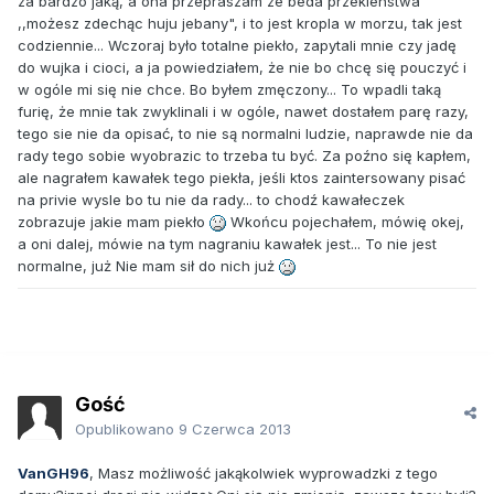
za bardzo jaką, a ona przepraszam ze beda przeklenstwa
,,możesz zdechąc huju jebany", i to jest kropla w morzu, tak jest
codziennie... Wczoraj było totalne piekło, zapytali mnie czy jadę
do wujka i cioci, a ja powiedziałem, że nie bo chcę się pouczyć i
w ogóle mi się nie chce. Bo byłem zmęczony... To wpadli taką
furię, że mnie tak zwyklinali i w ogóle, nawet dostałem parę razy,
tego sie nie da opisać, to nie są normalni ludzie, naprawde nie da
rady tego sobie wyobrazic to trzeba tu być. Za poźno się kapłem,
ale nagrałem kawałek tego piekła, jeśli ktos zaintersowany pisać
na privie wysle bo tu nie da rady... to chodź kawałeczek
zobrazuje jakie mam piekło
Wkońcu pojechałem, mówię okej,
a oni dalej, mówie na tym nagraniu kawałek jest... To nie jest
normalne, już Nie mam sił do nich już
Gość
Opublikowano
9 Czerwca 2013
VanGH96
, Masz możliwość jakąkolwiek wyprowadzki z tego