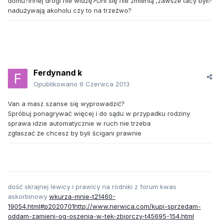
domu?innej drogi nie widzę>Oni się nie zmienią ,zawsze tacy byli?
nadużywają akoholu czy to na trzeżwo?
Ferdynand k
Opublikowano
9 Czerwca 2013
Van a masz szanse się wyprowadzić?
Spróbuj ponagrywać więcej i do sądu w przypadku rodziny
sprawa idzie automatycznie w ruch nie trzeba
zgłaszać że chcesz by byli ścigani prawnie
dość skrajnej lewicy i prawicy na rodniki z forum kwas
askorbinowy
wkurza-mnie-t21460-
19054.html#p2020701http://www.nerwica.com/kupi-sprzedam-
oddam-zamieni-og-oszenia-w-tek-zbiorczy-t45695-154.html