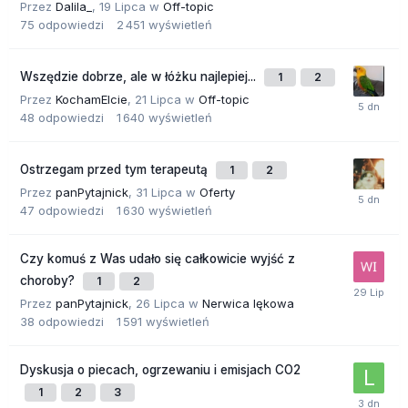
Przez
Dalila_
,
19 Lipca
w
Off-topic
75
odpowiedzi
2 451
wyświetleń
Wszędzie dobrze, ale w łóżku najlepiej...
1
2
Przez
KochamElcie
,
21 Lipca
w
Off-topic
48
odpowiedzi
1 640
wyświetleń
Ostrzegam przed tym terapeutą
1
2
Przez
panPytajnick
,
31 Lipca
w
Oferty
47
odpowiedzi
1 630
wyświetleń
Czy komuś z Was udało się całkowicie wyjść z
choroby?
1
2
Przez
panPytajnick
,
26 Lipca
w
Nerwica lękowa
38
odpowiedzi
1 591
wyświetleń
Dyskusja o piecach, ogrzewaniu i emisjach CO2
1
2
3