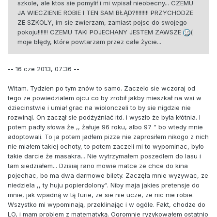
szkole, ale ktos sie pomylił i mi wpisał nieobecny... CZEMU
JA WIECZIENIE ROBIE I TEN SAM BŁĄD?!!!!!!!!! PRZYCHODZE
ZE SZKOLY, im sie zwierzam, zamiast pojsc do swojego
pokoju!!!!!!! CZEMU TAKI POJECHANY JESTEM ZAWSZE
(
moje błędy, które powtarzam przez całe życie...
-- 16 cze 2013, 07:36 --
Witam. Tydzien po tym znów to samo. Zaczelo sie wczoraj od
tego ze powiedzialem ojcu co by zrobił jakby mieszkał na wsi w
dziecinstwie i umiał grac na wiolonczeli to by sie nigdzie nie
rozwinąl. On zaczął sie podżyźniać itd. i wyszło że była kłótnia. I
potem padły słowa że ,, żałuje 96 roku, albo 97 " bo wtedy mnie
adoptowali. To ja potem jadłem pizze nie zaprosiłem nikogo z nich
nie miałem takiej ochoty, to potem zaczeli mi to wypominac, było
takie darcie że masakra... Nie wytrzymałem poszedlem do lasu i
tam siedziałem... Dzisiaj rano mowie matce ze chce do kina
pojechac, bo ma dwa darmowe bilety. Zaczęła mnie wyzywac, ze
niedziela ,, ty huju popierdolony". Niby maja jakies pretensje do
mnie, jak wpadną w tą furie, ze sie nie ucze, ze nic nie robie.
Wszystko mi wypominają, przeklinając i w ogóle. Fakt, chodze do
LO, i mam problem z matematyką. Ogromnie ryzykowałem ostatnio