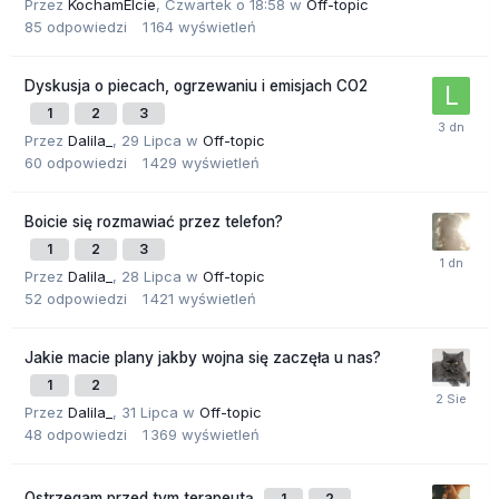
Przez
KochamElcie
,
Czwartek o 18:58
w
Off-topic
85
odpowiedzi
1 164
wyświetleń
Dyskusja o piecach, ogrzewaniu i emisjach CO2
1
2
3
Przez
Dalila_
,
29 Lipca
w
Off-topic
60
odpowiedzi
1 429
wyświetleń
Boicie się rozmawiać przez telefon?
1
2
3
Przez
Dalila_
,
28 Lipca
w
Off-topic
52
odpowiedzi
1 421
wyświetleń
Jakie macie plany jakby wojna się zaczęła u nas?
1
2
Przez
Dalila_
,
31 Lipca
w
Off-topic
48
odpowiedzi
1 369
wyświetleń
Ostrzegam przed tym terapeutą
1
2