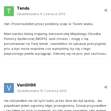
Tendo
Opublikowano
9 Czerwca 2013
Van. Przechodziłem przez podobny szajs w Twoim wieku.
Mam bardzo bliską znajomą, kierowniczkę Miejskiego Ośrodka
Pomocy Społecznej [MOPS]. Jesli chcesz - mogę z nią
porozmawiać na Twój temat ; naswietlisz mi sytuacje precyzyjniej
priv, a byc moze wspolnie cos wymyslimy, by cię z tego
pieprzonego piekła wyciągnąć. Odezwij się na priv, jesli zechcesz.
VanGH96
Opublikowano
10 Czerwca 2013
nie odzywałem sie do tych ludzi, przez dwa dni był spokój... ale
popełniam jeden ogromny błąd, przeogromny. Dzisiaj przyszedłem
i zacząłem do nich rozmawiać, bo taki mam charakter, taki jestem.