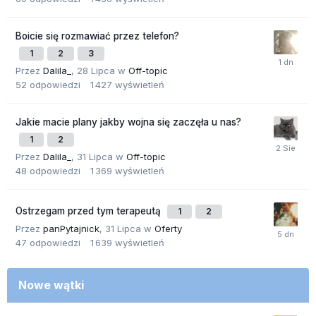
Boicie się rozmawiać przez telefon?
1
2
3
Przez
Dalila_
,
28 Lipca
w
Off-topic
52
odpowiedzi
1 427
wyświetleń
Jakie macie plany jakby wojna się zaczęła u nas?
1
2
Przez
Dalila_
,
31 Lipca
w
Off-topic
48
odpowiedzi
1 369
wyświetleń
Ostrzegam przed tym terapeutą
1
2
Przez
panPytajnick
,
31 Lipca
w
Oferty
47
odpowiedzi
1 639
wyświetleń
Nowe wątki