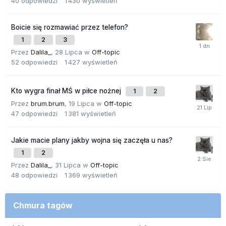
40
odpowiedzi
1 430
wyświetleń
Boicie się rozmawiać przez telefon?
1
2
3
Przez
Dalila_
,
28 Lipca
w
Off-topic
52
odpowiedzi
1 427
wyświetleń
Kto wygra finał MŚ w piłce nożnej
1
2
Przez
brum.brum
,
19 Lipca
w
Off-topic
47
odpowiedzi
1 381
wyświetleń
Jakie macie plany jakby wojna się zaczęła u nas?
1
2
Przez
Dalila_
,
31 Lipca
w
Off-topic
48
odpowiedzi
1 369
wyświetleń
Chmura tagów