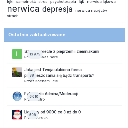
lęki
lęk
samotność
stres
psychoterapia
nerwica lękowa
nerwica
depresja
nerwica natręctw
strach
Ostatnio zaktualizowane
Szalone precle z pieprzem i ziemniakami
13 975
Przez
lily was here
Jaka jest Twoja ulubiona forma
88
przemieszczania się bądź transportu?
Przez
KochamElcie
Pytanie do Admina/Moderacji
6 610
Przez
Astro
Liczymy od 9000 co 3 aż do 0
508
Przez
Jurecki