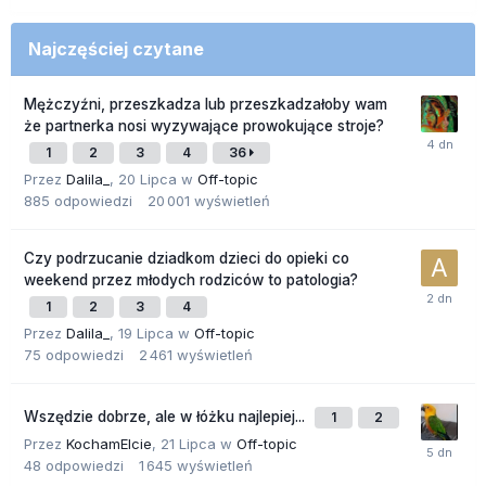
Najczęściej czytane
Mężczyźni, przeszkadza lub przeszkadzałoby wam
że partnerka nosi wyzywające prowokujące stroje?
1
2
3
4
36
Przez
Dalila_
,
20 Lipca
w
Off-topic
885
odpowiedzi
20 001
wyświetleń
Czy podrzucanie dziadkom dzieci do opieki co
weekend przez młodych rodziców to patologia?
1
2
3
4
Przez
Dalila_
,
19 Lipca
w
Off-topic
75
odpowiedzi
2 461
wyświetleń
Wszędzie dobrze, ale w łóżku najlepiej...
1
2
Przez
KochamElcie
,
21 Lipca
w
Off-topic
48
odpowiedzi
1 645
wyświetleń