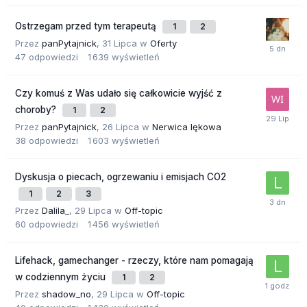
Ostrzegam przed tym terapeutą
1
2
Przez
panPytajnick
,
31 Lipca
w
Oferty
47
odpowiedzi
1 639
wyświetleń
Czy komuś z Was udało się całkowicie wyjść z
choroby?
1
2
Przez
panPytajnick
,
26 Lipca
w
Nerwica lękowa
38
odpowiedzi
1 603
wyświetleń
Dyskusja o piecach, ogrzewaniu i emisjach CO2
1
2
3
Przez
Dalila_
,
29 Lipca
w
Off-topic
60
odpowiedzi
1 456
wyświetleń
Lifehack, gamechanger - rzeczy, które nam pomagają
w codziennym życiu
1
2
Przez
shadow_no
,
29 Lipca
w
Off-topic