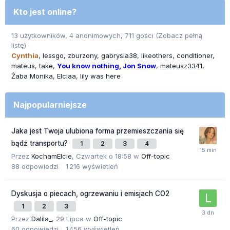
Kto jest online?
13 użytkowników, 4 anonimowych, 711 gości
(Zobacz pełną
listę)
Cynthia
lessgo
zburzony
gabrysia38
likeothers
conditioner
mateus
take
You know nothing, Jon Snow
mateusz3341
Żaba Monika
Elciaa
lily was here
Najpopularniejsze
Jaka jest Twoja ulubiona forma przemieszczania się
bądź transportu?
1
2
3
4
Przez
KochamElcie
,
Czwartek o 18:58
w
Off-topic
88
odpowiedzi
1 216
wyświetleń
Dyskusja o piecach, ogrzewaniu i emisjach CO2
1
2
3
Przez
Dalila_
,
29 Lipca
w
Off-topic
60
odpowiedzi
1 456
wyświetleń