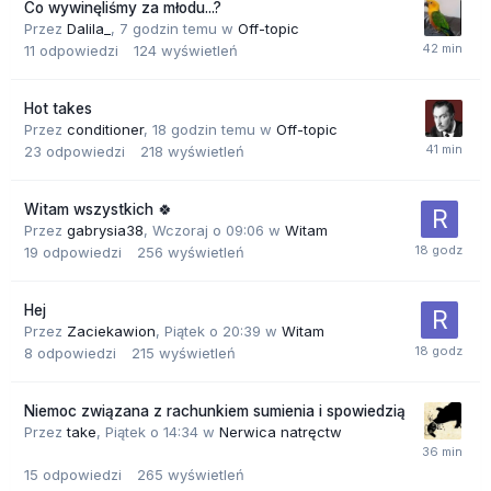
Co wywinęliśmy za młodu...?
Przez
Dalila_
,
7 godzin temu
w
Off-topic
11
odpowiedzi
124
wyświetleń
Hot takes
Przez
conditioner
,
18 godzin temu
w
Off-topic
23
odpowiedzi
218
wyświetleń
Witam wszystkich 🍀
Przez
gabrysia38
,
Wczoraj o 09:06
w
Witam
19
odpowiedzi
256
wyświetleń
Hej
Przez
Zaciekawion
,
Piątek o 20:39
w
Witam
8
odpowiedzi
215
wyświetleń
Niemoc związana z rachunkiem sumienia i spowiedzią
Przez
take
,
Piątek o 14:34
w
Nerwica natręctw
15
odpowiedzi
265
wyświetleń