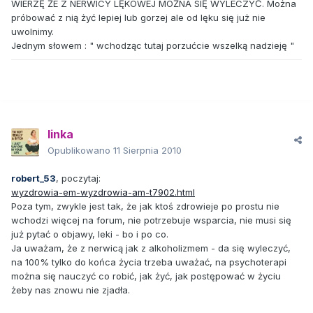
WIERZĘ ŻE Z NERWICY LĘKOWEJ MOŻNA SIĘ WYLECZYĆ. Można
próbować z nią żyć lepiej lub gorzej ale od lęku się już nie
uwolnimy.
Jednym słowem : " wchodząc tutaj porzućcie wszelką nadzieję "
linka
Opublikowano
11 Sierpnia 2010
robert_53
, poczytaj:
wyzdrowia-em-wyzdrowia-am-t7902.html
Poza tym, zwykle jest tak, że jak ktoś zdrowieje po prostu nie
wchodzi więcej na forum, nie potrzebuje wsparcia, nie musi się
już pytać o objawy, leki - bo i po co.
Ja uważam, że z nerwicą jak z alkoholizmem - da się wyleczyć,
na 100% tylko do końca życia trzeba uważać, na psychoterapi
można się nauczyć co robić, jak żyć, jak postępować w życiu
żeby nas znowu nie zjadła.