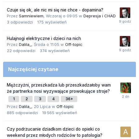
Czuje się ok, ale nic mi się nie chce - dopamina?
Przez
Samniewiem
,
Wczoraj o 09:05
w
Depresja i CHAD
3
odpowiedzi
175
wyświetleń
Hulajnogi elektryczne i dzieci na nich
Przez
Dalila_
,
Środa o 11:05
w
Off-topic
22
odpowiedzi
374
wyświetleń
Najczęściej czytane
Mężczyźni, przeszkadza lub przeszkadzałoby wam
że partnerka nosi wyzywające prowokujące stroje?
1
2
3
4
36
Przez
Dalila_
,
20 Lipca
w
Off-topic
885
odpowiedzi
19 565
wyświetleń
Czy podrzucanie dziadkom dzieci do opieki co
weekend przez młodych rodziców to patologia?