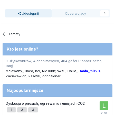
Udostępnij
Obserwujący
0
Tematy
Kto jest online?
9 użytkowników, 4 anonimowych, 484 gości
(Zobacz pełną
listę)
Malowany_
libed
bei
Nie lubię świtu
Dalila_
mała_mi123
Zaciekawion
Pssd98
conditioner
Najpopularniejsze
Dyskusja o piecach, ogrzewaniu i emisjach CO2
1
2
3