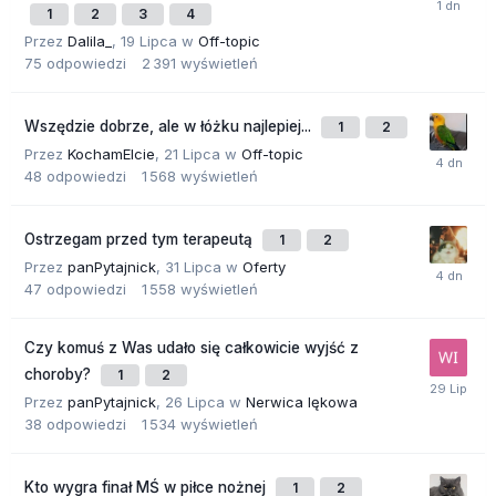
1
2
3
4
Przez
Dalila_
,
19 Lipca
w
Off-topic
75
odpowiedzi
2 391
wyświetleń
Wszędzie dobrze, ale w łóżku najlepiej...
1
2
Przez
KochamElcie
,
21 Lipca
w
Off-topic
48
odpowiedzi
1 568
wyświetleń
Ostrzegam przed tym terapeutą
1
2
Przez
panPytajnick
,
31 Lipca
w
Oferty
47
odpowiedzi
1 558
wyświetleń
Czy komuś z Was udało się całkowicie wyjść z
choroby?
1
2
Przez
panPytajnick
,
26 Lipca
w
Nerwica lękowa
38
odpowiedzi
1 534
wyświetleń
Kto wygra finał MŚ w piłce nożnej
1
2