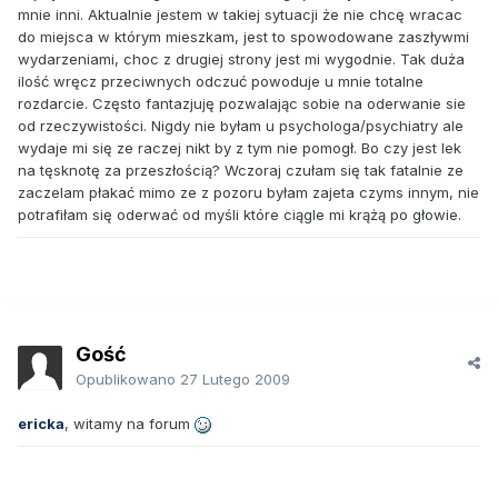
mnie inni. Aktualnie jestem w takiej sytuacji że nie chcę wracac
do miejsca w którym mieszkam, jest to spowodowane zaszływmi
wydarzeniami, choc z drugiej strony jest mi wygodnie. Tak duża
ilość wręcz przeciwnych odczuć powoduje u mnie totalne
rozdarcie. Często fantazjuję pozwalając sobie na oderwanie sie
od rzeczywistości. Nigdy nie byłam u psychologa/psychiatry ale
wydaje mi się ze raczej nikt by z tym nie pomogł. Bo czy jest lek
na tęsknotę za przeszłością? Wczoraj czułam się tak fatalnie ze
zaczelam płakać mimo ze z pozoru byłam zajeta czyms innym, nie
potrafiłam się oderwać od myśli które ciągle mi krążą po głowie.
Gość
Opublikowano
27 Lutego 2009
ericka
, witamy na forum