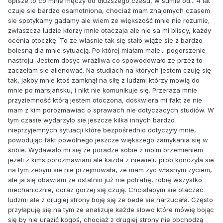
opisze to co mnie męczy od dłuzszego czasu, w sumie od... 4 lat
czuje sie bardzo osamotniona, chociaż mam znajomych czasem
sie spotykamy gadamy ale wiem ze większość mnie nie rozumie,
zwłaszcza ludzie ktorzy mnie otaczaja ale nie sa mi bliscy, każdy
ocenia otoczkę. To ze własnie tak się stało wiąże sie z bardzo
bolesną dla mnie sytuacją. Po której miałam małe... pogorszenie
nastroju. Jestem dosyc wrażliwa co spowodowało ze przez to
zaczełam sie alienować. Na studiach na których jestem czuję się
tak, jakby mnie ktoś zamknął na siłę z ludzmi którzy mowią do
mnie po marsjańsku, i nikt nie komunikuje się. Przeraza mnie
przyziemność którą jestem otoczona, doskwiera mi fakt ze nie
mam z kim porozmawiac o sprawach nie dotyczacych studiów. W
tym czasie wydarzyło sie jeszcze kilka innych bardzo
nieprzyjemnych sytuacji które bezpośrednio dotyczyły mnie,
powodując fakt powolnego jeszcze większego zamykania się w
sobie. Wydawało mi się że poradze sobie z moim brzemieniem
jezeli z kims porozmawiam ale kazda z niewielu prob konczyła sie
na tym zebym sie nie przejmowała, ze mam zyc własnym zyciem,
ale ja się obawiam ze ostatnio już nie potrafię, robię wszystko
mechanicznie, coraz gorzej się czuję. Chciałabym sie otaczac
ludzmi ale z drugiej strony boję się ze bede sie narzucała. Często
przyłapuję się na tym ze analizuje każde slowo które mówię bojąc
się by nie urazić kogoś, chociaż z drugiej strony nie obchodzą