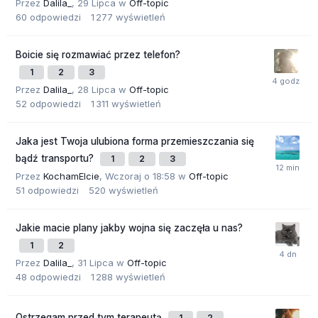
Przez
Dalila_
,
29 Lipca
w
Off-topic
60
odpowiedzi
1 277
wyświetleń
Boicie się rozmawiać przez telefon?
1
2
3
Przez
Dalila_
,
28 Lipca
w
Off-topic
52
odpowiedzi
1 311
wyświetleń
Jaka jest Twoja ulubiona forma przemieszczania się
bądź transportu?
1
2
3
Przez
KochamElcie
,
Wczoraj o 18:58
w
Off-topic
51
odpowiedzi
520
wyświetleń
Jakie macie plany jakby wojna się zaczęła u nas?
1
2
Przez
Dalila_
,
31 Lipca
w
Off-topic
48
odpowiedzi
1 288
wyświetleń
Ostrzegam przed tym terapeutą
1
2