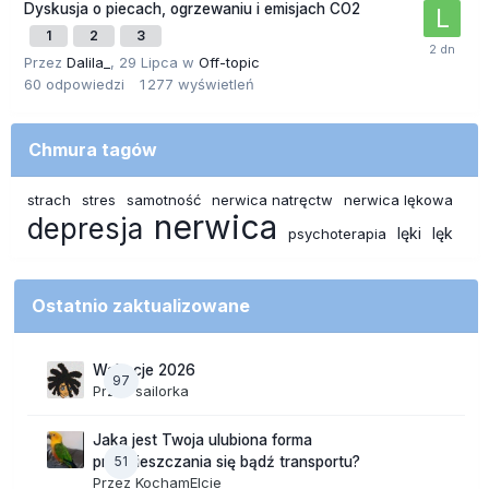
Dyskusja o piecach, ogrzewaniu i emisjach CO2
1
2
3
Przez
Dalila_
,
29 Lipca
w
Off-topic
60
odpowiedzi
1 277
wyświetleń
Chmura tagów
strach
stres
samotność
nerwica natręctw
nerwica lękowa
nerwica
depresja
lęki
lęk
psychoterapia
Ostatnio zaktualizowane
Wakacje 2026
97
Przez
sailorka
Jaka jest Twoja ulubiona forma
51
przemieszczania się bądź transportu?
Przez
KochamElcie