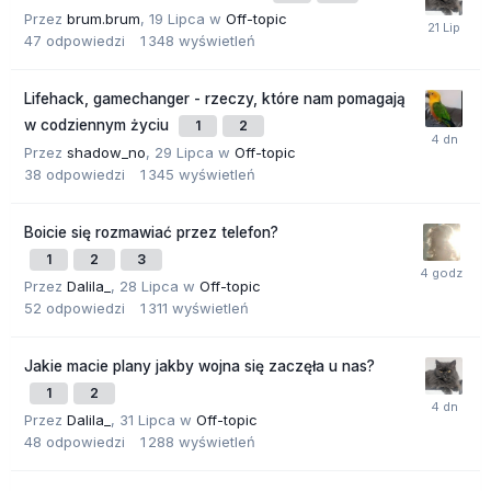
Przez
brum.brum
,
19 Lipca
w
Off-topic
47
odpowiedzi
1 348
wyświetleń
Lifehack, gamechanger - rzeczy, które nam pomagają
w codziennym życiu
1
2
Przez
shadow_no
,
29 Lipca
w
Off-topic
38
odpowiedzi
1 345
wyświetleń
Boicie się rozmawiać przez telefon?
1
2
3
Przez
Dalila_
,
28 Lipca
w
Off-topic
52
odpowiedzi
1 311
wyświetleń
Jakie macie plany jakby wojna się zaczęła u nas?
1
2
Przez
Dalila_
,
31 Lipca
w
Off-topic
48
odpowiedzi
1 288
wyświetleń