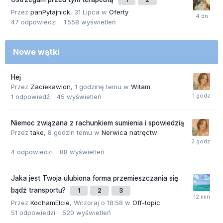
Przez
panPytajnick
,
31 Lipca
w
Oferty
47
odpowiedzi
1 558
wyświetleń
Nowe wątki
Hej
Przez
Zaciekawion
,
1 godzinę temu
w
Witam
1
odpowiedź
45
wyświetleń
Niemoc związana z rachunkiem sumienia i spowiedzią
Przez
take
,
8 godzin temu
w
Nerwica natręctw
4
odpowiedzi
88
wyświetleń
Jaka jest Twoja ulubiona forma przemieszczania się
bądź transportu?
1
2
3
Przez
KochamElcie
,
Wczoraj o 18:58
w
Off-topic
51
odpowiedzi
520
wyświetleń