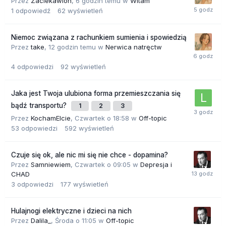
Przez
Zaciekawion
,
6 godzin temu
w
Witam
1
odpowiedź
62
wyświetleń
Niemoc związana z rachunkiem sumienia i spowiedzią
Przez
take
,
12 godzin temu
w
Nerwica natręctw
4
odpowiedzi
92
wyświetleń
Jaka jest Twoja ulubiona forma przemieszczania się
bądź transportu?
1
2
3
Przez
KochamElcie
,
Czwartek o 18:58
w
Off-topic
53
odpowiedzi
592
wyświetleń
Czuje się ok, ale nic mi się nie chce - dopamina?
Przez
Samniewiem
,
Czwartek o 09:05
w
Depresja i
CHAD
3
odpowiedzi
177
wyświetleń
Hulajnogi elektryczne i dzieci na nich
Przez
Dalila_
,
Środa o 11:05
w
Off-topic