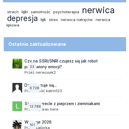
nerwica
lęki
strach
samotność
psychoterapia
depresja
lęk
stres
nerwica natręctw
nerwica
lękowa
Ostatnio zaktualizowane
Czy na SSRI/SNRI czujesz się jak robot
33
pozbawiony emocji?
Przez
nerwusek2
Dzisiaj czuje się...
6 728
Przez Gość katrin123
Szalone precle z pieprzem i ziemniakami
13 788
Przez
lily was here
Wakacje 2026
101
Przez
sailorka