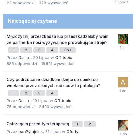
22
odpowiedzi
378
wyświetleń
Najczęściej czytane
Mężczyźni, przeszkadza lub przeszkadzałoby wam
że partnerka nosi wyzywające prowokujące stroje?
1
2
3
4
36
Przez
Dalila_
,
20 Lipca
w
Off-topic
885
odpowiedzi
19 621
wyświetleń
Czy podrzucanie dziadkom dzieci do opieki co
weekend przez młodych rodziców to patologia?
1
2
3
4
Przez
Dalila_
,
19 Lipca
w
Off-topic
75
odpowiedzi
2 400
wyświetleń
Ostrzegam przed tym terapeutą
1
2
Przez
panPytajnick
,
31 Lipca
w
Oferty