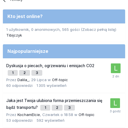
Kto jest online?
1 użytkownik, 0 anonimowych, 565 gości
(Zobacz pełną listę)
Tibijczyk
Najpopularniejsze
Dyskusja o piecach, ogrzewaniu i emisjach CO2
1
2
3
Przez
Dalila_
,
29 Lipca
w
Off-topic
60
odpowiedzi
1 305
wyświetleń
Jaka jest Twoja ulubiona forma przemieszczania się
bądź transportu?
1
2
3
Przez
KochamElcie
,
Czwartek o 18:58
w
Off-topic
53
odpowiedzi
592
wyświetleń