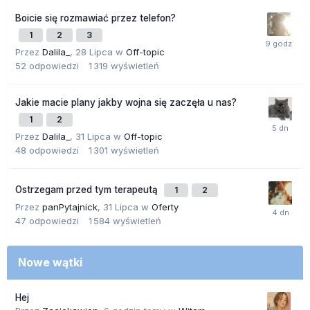
Boicie się rozmawiać przez telefon?
1
2
3
Przez
Dalila_
,
28 Lipca
w
Off-topic
52
odpowiedzi
1 319
wyświetleń
Jakie macie plany jakby wojna się zaczęła u nas?
1
2
Przez
Dalila_
,
31 Lipca
w
Off-topic
48
odpowiedzi
1 301
wyświetleń
Ostrzegam przed tym terapeutą
1
2
Przez
panPytajnick
,
31 Lipca
w
Oferty
47
odpowiedzi
1 584
wyświetleń
Nowe wątki
Hej