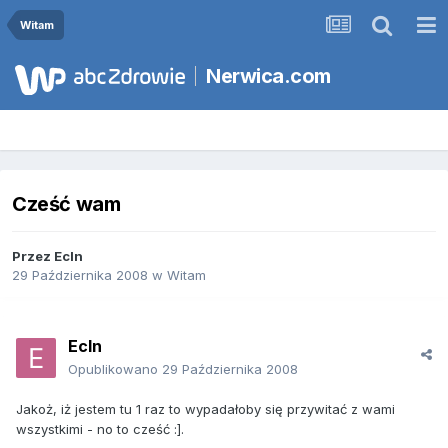
Witam
Nerwica.com
Cześć wam
Przez
Ecln
29 Października 2008
w
Witam
Ecln
Opublikowano
29 Października 2008
Jakoż, iż jestem tu 1 raz to wypadałoby się przywitać z wami
wszystkimi - no to cześć :].