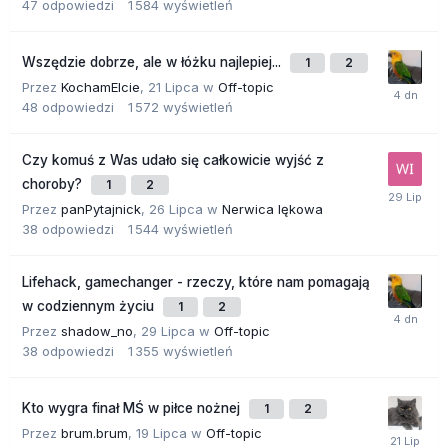
47
odpowiedzi
1 584
wyświetleń
Wszędzie dobrze, ale w łóżku najlepiej...
1
2
Przez
KochamElcie
,
21 Lipca
w
Off-topic
48
odpowiedzi
1 572
wyświetleń
Czy komuś z Was udało się całkowicie wyjść z
choroby?
1
2
Przez
panPytajnick
,
26 Lipca
w
Nerwica lękowa
38
odpowiedzi
1 544
wyświetleń
Lifehack, gamechanger - rzeczy, które nam pomagają
w codziennym życiu
1
2
Przez
shadow_no
,
29 Lipca
w
Off-topic
38
odpowiedzi
1 355
wyświetleń
Kto wygra finał MŚ w piłce nożnej
1
2
Przez
brum.brum
,
19 Lipca
w
Off-topic