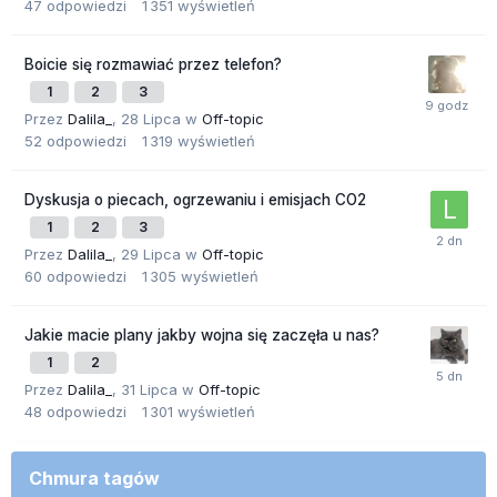
47
odpowiedzi
1 351
wyświetleń
Boicie się rozmawiać przez telefon?
1
2
3
Przez
Dalila_
,
28 Lipca
w
Off-topic
52
odpowiedzi
1 319
wyświetleń
Dyskusja o piecach, ogrzewaniu i emisjach CO2
1
2
3
Przez
Dalila_
,
29 Lipca
w
Off-topic
60
odpowiedzi
1 305
wyświetleń
Jakie macie plany jakby wojna się zaczęła u nas?
1
2
Przez
Dalila_
,
31 Lipca
w
Off-topic
48
odpowiedzi
1 301
wyświetleń
Chmura tagów