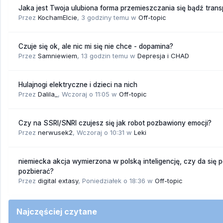
Jaka jest Twoja ulubiona forma przemieszczania się bądź trans
Przez
KochamElcie
,
3 godziny temu
w
Off-topic
Czuje się ok, ale nic mi się nie chce - dopamina?
Przez
Samniewiem
,
13 godzin temu
w
Depresja i CHAD
Hulajnogi elektryczne i dzieci na nich
Przez
Dalila_
,
Wczoraj o 11:05
w
Off-topic
Czy na SSRI/SNRI czujesz się jak robot pozbawiony emocji?
Przez
nerwusek2
,
Wczoraj o 10:31
w
Leki
niemiecka akcja wymierzona w polską inteligencję, czy da się 
pozbierać?
Przez
digital extasy
,
Poniedziałek o 18:36
w
Off-topic
Najczęściej czytane