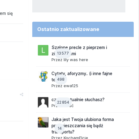
em się
Ostatnio zaktualizowane
Szalone precle z pieprzem i
13 577
ziemniakami
Przez
lily was here
Cytaty, aforyzmy.. (i inne fajne
498
teksty)
Przez
ewa125
czego aktualnie słuchasz?
22 854
Przez Gość
Jaka jest Twoja ulubiona forma
przemieszczania się bądź
14
transportu?
Przez
KochamElcie