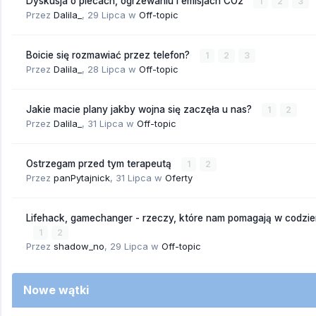
Dyskusja o piecach, ogrzewaniu i emisjach CO2
1
2
3
Przez
Dalila_
,
29 Lipca
w
Off-topic
Boicie się rozmawiać przez telefon?
1
2
3
Przez
Dalila_
,
28 Lipca
w
Off-topic
Jakie macie plany jakby wojna się zaczęła u nas?
1
2
Przez
Dalila_
,
31 Lipca
w
Off-topic
Ostrzegam przed tym terapeutą
1
2
Przez
panPytajnick
,
31 Lipca
w
Oferty
Lifehack, gamechanger - rzeczy, które nam pomagają w codzi
1
2
Przez
shadow_no
,
29 Lipca
w
Off-topic
Nowe wątki