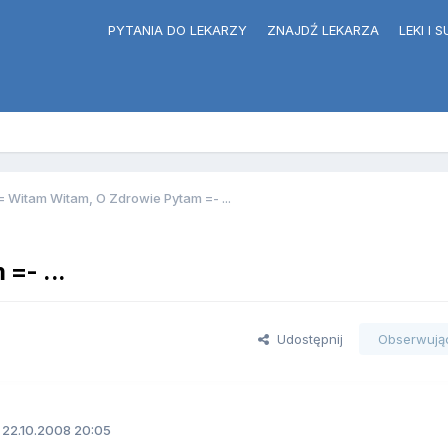
PYTANIA DO LEKARZY
ZNAJDŹ LEKARZA
LEKI I
 -= Witam Witam, O Zdrowie Pytam =- ...
=- ...
Udostępnij
Obserwują
22.10.2008 20:05