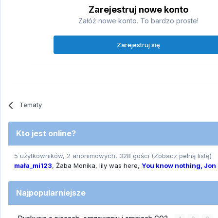
Zarejestruj nowe konto
Załóż nowe konto. To bardzo proste!
Zarejestruj się
Tematy
Kto jest online?
5 użytkowników, 2 anonimowych, 328 gości
(Zobacz pełną listę)
mała_mi123
Żaba Monika
lily was here
You know nothing, Jon
Najpopularniejsze