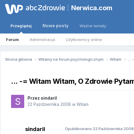
Nerwica.com
Nowe posty
Przeglądaj
Ważne tematy
Forum
Administracja
Użytkownicy online
Strona główna
Witamy na forum psychologicznym
Witam
...
... -= Witam Witam, O Zdrowie Pytam 
Przez
sindaril
22 Października 2008
w
Witam
sindaril
Opublikowano
22 Października 2008