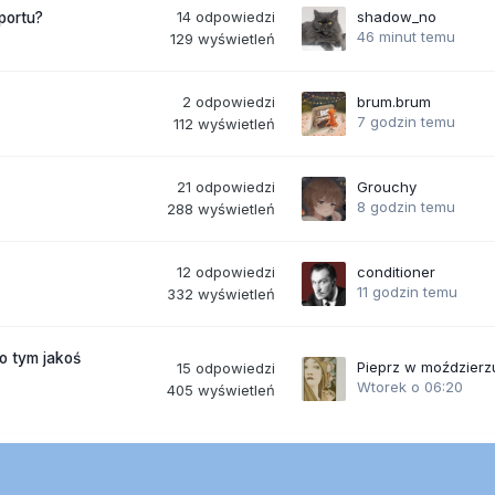
14
odpowiedzi
shadow_no
portu?
46 minut temu
129
wyświetleń
2
odpowiedzi
brum.brum
7 godzin temu
112
wyświetleń
21
odpowiedzi
Grouchy
8 godzin temu
288
wyświetleń
12
odpowiedzi
conditioner
11 godzin temu
332
wyświetleń
po tym jakoś
Pieprz w moździerz
15
odpowiedzi
Wtorek o 06:20
405
wyświetleń