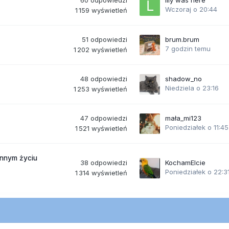
60
odpowiedzi
lily was here
Wczoraj o 20:44
1 159
wyświetleń
51
odpowiedzi
brum.brum
7 godzin temu
1 202
wyświetleń
48
odpowiedzi
shadow_no
Niedziela o 23:16
1 253
wyświetleń
47
odpowiedzi
mała_mi123
Poniedziałek o 11:45
1 521
wyświetleń
ennym życiu
38
odpowiedzi
KochamElcie
Poniedziałek o 22:3
1 314
wyświetleń