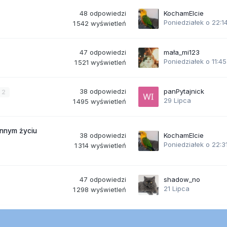
48
odpowiedzi
KochamElcie
Poniedziałek o 22:1
1 542
wyświetleń
47
odpowiedzi
mała_mi123
Poniedziałek o 11:45
1 521
wyświetleń
38
odpowiedzi
panPytajnick
2
29 Lipca
1 495
wyświetleń
ennym życiu
38
odpowiedzi
KochamElcie
Poniedziałek o 22:3
1 314
wyświetleń
47
odpowiedzi
shadow_no
21 Lipca
1 298
wyświetleń