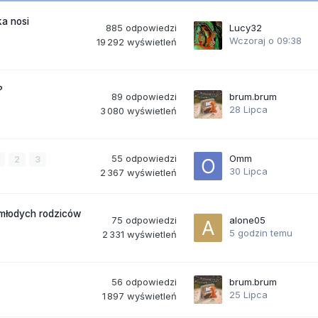
a nosi
885
odpowiedzi
Lucy32
Wczoraj o 09:38
19 292
wyświetleń
?
89
odpowiedzi
brum.brum
28 Lipca
3 080
wyświetleń
55
odpowiedzi
Omm
2
3
30 Lipca
2 367
wyświetleń
 młodych rodziców
75
odpowiedzi
alone05
5 godzin temu
2 331
wyświetleń
56
odpowiedzi
brum.brum
25 Lipca
1 897
wyświetleń