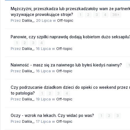
Mężczyźni, przeszkadza lub przeszkadzałoby wam że partnerk
wyzywające prowokujące stroje?
1
2
3
4
36
Przez
Dalila_
,
20 Lipca
w
Off-topic
Panowie, czy szpilki naprawdę dodają kobietom dużo seksapilu
1
2
3
4
Przez
Dalila_
,
16 Lipca
w
Off-topic
Naiwność - masz się za naiwnego lub byłeś kiedyś naiwny?
1
Przez
Dalila_
,
16 Lipca
w
Off-topic
Czy podrzucanie dziadkom dzieci do opieki co weekend przez
to patologia?
1
2
3
4
Przez
Dalila_
,
19 Lipca
w
Off-topic
Oczy - wzrok na lekach. Czy widać po was?
1
2
3
Przez
Dalila_
,
17 Lipca
w
Off-topic