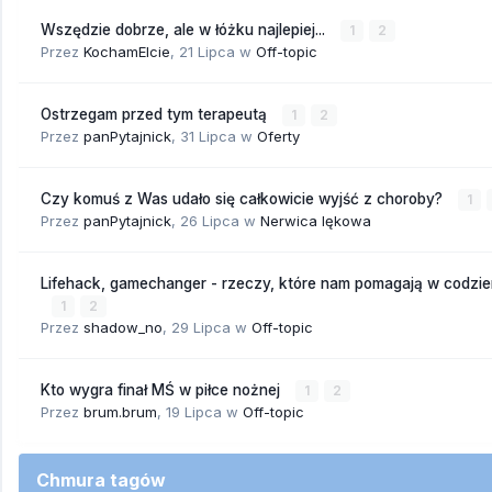
Wszędzie dobrze, ale w łóżku najlepiej...
1
2
Przez
KochamElcie
,
21 Lipca
w
Off-topic
Ostrzegam przed tym terapeutą
1
2
Przez
panPytajnick
,
31 Lipca
w
Oferty
Czy komuś z Was udało się całkowicie wyjść z choroby?
1
Przez
panPytajnick
,
26 Lipca
w
Nerwica lękowa
Lifehack, gamechanger - rzeczy, które nam pomagają w codzi
1
2
Przez
shadow_no
,
29 Lipca
w
Off-topic
Kto wygra finał MŚ w piłce nożnej
1
2
Przez
brum.brum
,
19 Lipca
w
Off-topic
Chmura tagów