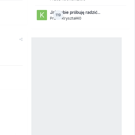
Jak sobie próbuję radzić...
119
Przez
Kryształ40