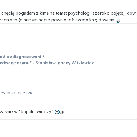
 chęcią pogadam z kimś na temat psychologii szeroko pojętej, dowi
urzeniach (o samym sobie pewnie też czegoś się dowiem
ko źle zdiagnozowani.”
odwagę czynu” - Stanisław Ignacy Witkiewicz
22.10.2008 21:28
 właśnie w "kopalni wiedzy"