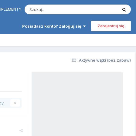
 SUPLEMENTY
Zarejestruj się
Posiadasz konto? Zaloguj się
Aktywne wątki (bez zabaw)
cy
0