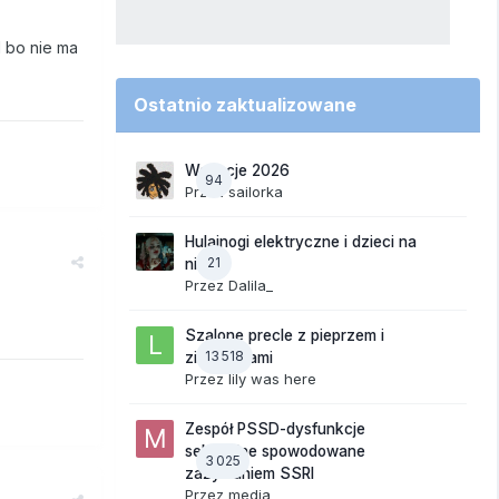
l bo nie ma
Ostatnio zaktualizowane
Wakacje 2026
94
Przez
sailorka
Hulajnogi elektryczne i dzieci na
21
nich
Przez
Dalila_
Szalone precle z pieprzem i
13 518
ziemniakami
Przez
lily was here
Zespół PSSD-dysfunkcje
seksualne spowodowane
3 025
zażywaniem SSRI
Przez
media