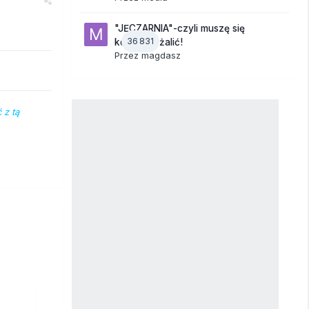
"JĘCZARNIA"-czyli muszę się
36 831
komuś wyżalić!
Przez
magdasz
 z tą