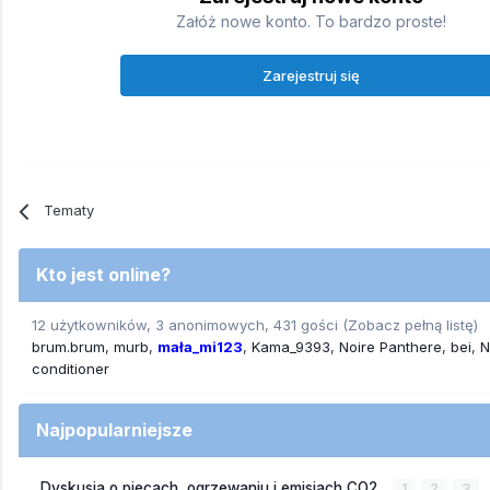
Załóż nowe konto. To bardzo proste!
Zarejestruj się
Tematy
Kto jest online?
12 użytkowników, 3 anonimowych, 431 gości
(Zobacz pełną listę)
brum.brum
murb
mała_mi123
Kama_9393
Noire Panthere
bei
N
conditioner
Najpopularniejsze
Dyskusja o piecach, ogrzewaniu i emisjach CO2
1
2
3