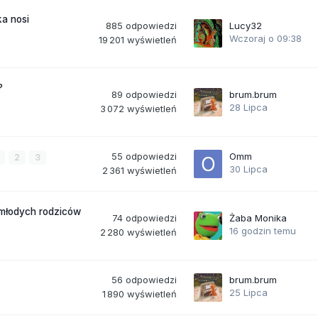
a nosi
885
odpowiedzi
Lucy32
Wczoraj o 09:38
19 201
wyświetleń
?
89
odpowiedzi
brum.brum
28 Lipca
3 072
wyświetleń
55
odpowiedzi
Omm
2
3
30 Lipca
2 361
wyświetleń
 młodych rodziców
74
odpowiedzi
Żaba Monika
16 godzin temu
2 280
wyświetleń
56
odpowiedzi
brum.brum
25 Lipca
1 890
wyświetleń