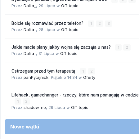
Przez
Dalila_
,
29 Lipca
w
Off-topic
Boicie się rozmawiać przez telefon?
1
2
3
Przez
Dalila_
,
28 Lipca
w
Off-topic
Jakie macie plany jakby wojna się zaczęła u nas?
1
2
Przez
Dalila_
,
31 Lipca
w
Off-topic
Ostrzegam przed tym terapeutą
1
2
Przez
panPytajnick
,
Piątek o 14:34
w
Oferty
Lifehack, gamechanger - rzeczy, które nam pomagają w codzi
1
2
Przez
shadow_no
,
29 Lipca
w
Off-topic
Nowe wątki