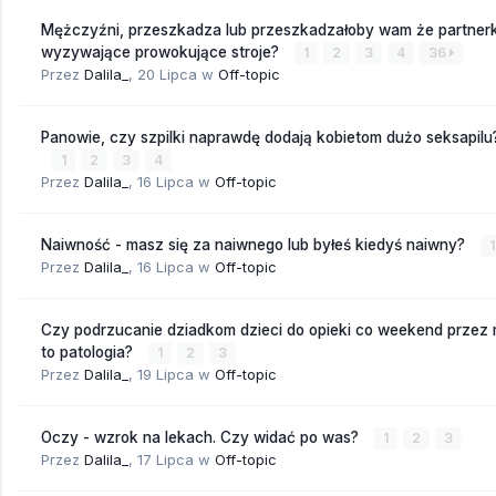
Mężczyźni, przeszkadza lub przeszkadzałoby wam że partnerk
wyzywające prowokujące stroje?
1
2
3
4
36
Przez
Dalila_
,
20 Lipca
w
Off-topic
Panowie, czy szpilki naprawdę dodają kobietom dużo seksapilu
1
2
3
4
Przez
Dalila_
,
16 Lipca
w
Off-topic
Naiwność - masz się za naiwnego lub byłeś kiedyś naiwny?
1
Przez
Dalila_
,
16 Lipca
w
Off-topic
Czy podrzucanie dziadkom dzieci do opieki co weekend przez
to patologia?
1
2
3
Przez
Dalila_
,
19 Lipca
w
Off-topic
Oczy - wzrok na lekach. Czy widać po was?
1
2
3
Przez
Dalila_
,
17 Lipca
w
Off-topic