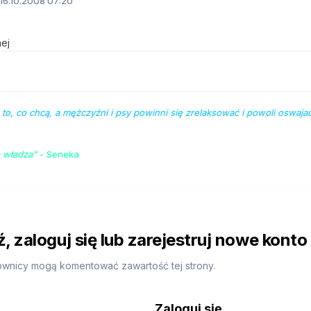
16.10.2008 07:20
hej
 to, co chcą, a mężczyźni i psy powinni się zrelaksować i powoli oswajać
 władza"
- Seneka
 zaloguj się lub zarejestruj nowe konto
ownicy mogą komentować zawartość tej strony.
Zaloguj się