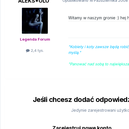
ALEKS*OLO
Opublikowano
16 Października 2008
Witamy w naszym gronie :) hej 
Legenda Forum
"Kobiety i koty zawsze będą robić
2,4 tys.
myślą."
"Panować nad sobą to największa
Jeśli chcesz dodać odpowiedź,
Jedynie zarejestrowani użytk
Zarejestruj nowe konto