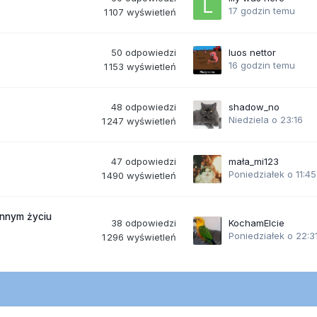
17 godzin temu
1 107
wyświetleń
50
odpowiedzi
luos nettor
16 godzin temu
1 153
wyświetleń
48
odpowiedzi
shadow_no
Niedziela o 23:16
1 247
wyświetleń
47
odpowiedzi
mała_mi123
Poniedziałek o 11:45
1 490
wyświetleń
ennym życiu
38
odpowiedzi
KochamElcie
Poniedziałek o 22:3
1 296
wyświetleń