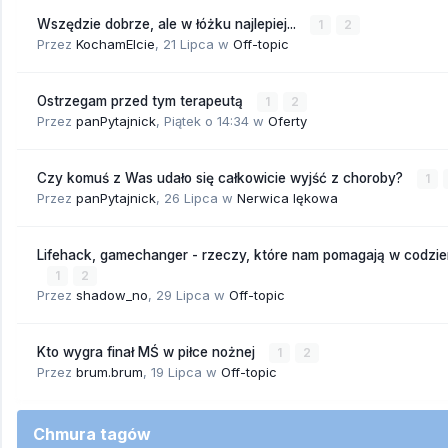
Wszędzie dobrze, ale w łóżku najlepiej...
1
2
Przez
KochamElcie
,
21 Lipca
w
Off-topic
Ostrzegam przed tym terapeutą
1
2
Przez
panPytajnick
,
Piątek o 14:34
w
Oferty
Czy komuś z Was udało się całkowicie wyjść z choroby?
1
Przez
panPytajnick
,
26 Lipca
w
Nerwica lękowa
Lifehack, gamechanger - rzeczy, które nam pomagają w codzi
1
2
Przez
shadow_no
,
29 Lipca
w
Off-topic
Kto wygra finał MŚ w piłce nożnej
1
2
Przez
brum.brum
,
19 Lipca
w
Off-topic
Chmura tagów