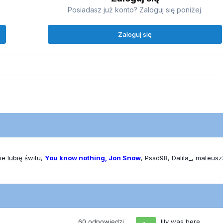
Posiadasz już konto? Zaloguj się poniżej.
Zaloguj się
ie lubię świtu
You know nothing, Jon Snow
Pssd98
Dalila_
mateusz
60
odpowiedzi
lily was here