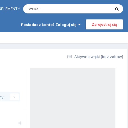
 SUPLEMENTY
Zarejestruj się
Posiadasz konto? Zaloguj się
Aktywne wątki (bez zabaw)
cy
0