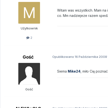
Witam was wszystkich. Mam na i
co. Mm nadziejeze razem spedz
Użytkownik
2
Gość
Opublikowano
16 Października 2008
Siema
Mike24
, miło Cię pozna
Gość