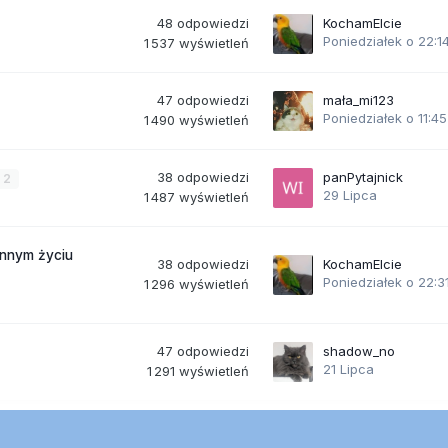
48
odpowiedzi
KochamElcie
Poniedziałek o 22:1
1 537
wyświetleń
47
odpowiedzi
mała_mi123
Poniedziałek o 11:45
1 490
wyświetleń
38
odpowiedzi
panPytajnick
2
29 Lipca
1 487
wyświetleń
ennym życiu
38
odpowiedzi
KochamElcie
Poniedziałek o 22:3
1 296
wyświetleń
47
odpowiedzi
shadow_no
21 Lipca
1 291
wyświetleń