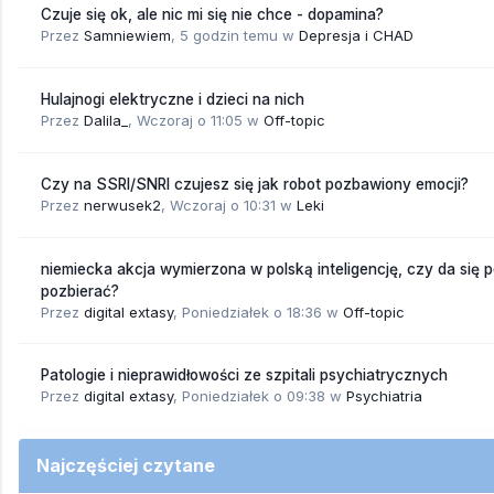
Czuje się ok, ale nic mi się nie chce - dopamina?
Przez
Samniewiem
,
5 godzin temu
w
Depresja i CHAD
Hulajnogi elektryczne i dzieci na nich
Przez
Dalila_
,
Wczoraj o 11:05
w
Off-topic
Czy na SSRI/SNRI czujesz się jak robot pozbawiony emocji?
Przez
nerwusek2
,
Wczoraj o 10:31
w
Leki
niemiecka akcja wymierzona w polską inteligencję, czy da się 
pozbierać?
Przez
digital extasy
,
Poniedziałek o 18:36
w
Off-topic
Patologie i nieprawidłowości ze szpitali psychiatrycznych
Przez
digital extasy
,
Poniedziałek o 09:38
w
Psychiatria
Najczęściej czytane