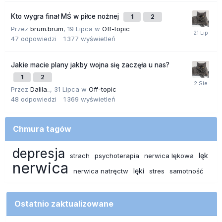
Kto wygra finał MŚ w piłce nożnej
1
2
Przez
brum.brum
,
19 Lipca
w
Off-topic
47
odpowiedzi
1 377
wyświetleń
Jakie macie plany jakby wojna się zaczęła u nas?
1
2
Przez
Dalila_
,
31 Lipca
w
Off-topic
48
odpowiedzi
1 369
wyświetleń
Chmura tagów
depresja
lęk
strach
psychoterapia
nerwica lękowa
nerwica
lęki
nerwica natręctw
stres
samotność
Ostatnio zaktualizowane