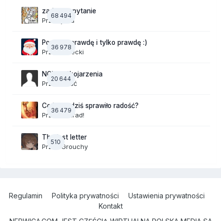
zadajesz pytanie
68 494
Przez
jaaa
Powiedz prawdę i tylko prawdę :)
36 978
Przez
Jurecki
NOWE Skojarzenia
20 644
Przez Gość
Co Wam dziś sprawiło radość?
36 479
Przez
Konrad!
The last letter
510
Przez
Grouchy
Regulamin
Polityka prywatności
Ustawienia prywatności
Kontakt