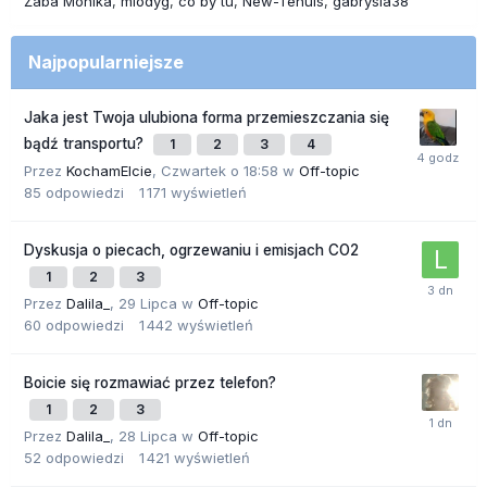
Żaba Monika
mlodyg
co by tu
New-Tenuis
gabrysia38
Najpopularniejsze
Jaka jest Twoja ulubiona forma przemieszczania się
bądź transportu?
1
2
3
4
Przez
KochamElcie
,
Czwartek o 18:58
w
Off-topic
85
odpowiedzi
1 171
wyświetleń
Dyskusja o piecach, ogrzewaniu i emisjach CO2
1
2
3
Przez
Dalila_
,
29 Lipca
w
Off-topic
60
odpowiedzi
1 442
wyświetleń
Boicie się rozmawiać przez telefon?
1
2
3
Przez
Dalila_
,
28 Lipca
w
Off-topic
52
odpowiedzi
1 421
wyświetleń