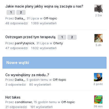
Jakie macie plany jakby wojna się zaczęła u nas?
1
2
Przez
Dalila_
,
31 Lipca
w
Off-topic
48
odpowiedzi
1 369
wyświetleń
Ostrzegam przed tym terapeutą
1
2
Przez
panPytajnick
,
31 Lipca
w
Oferty
47
odpowiedzi
1 632
wyświetleń
Nowe wątki
Co wywinęliśmy za młodu...?
Przez
Dalila_
,
5 godzin temu
w
Off-topic
3
odpowiedzi
80
wyświetleń
Hot takes
Przez
conditioner
,
15 godzin temu
w
Off-topic
21
odpowiedzi
191
wyświetleń