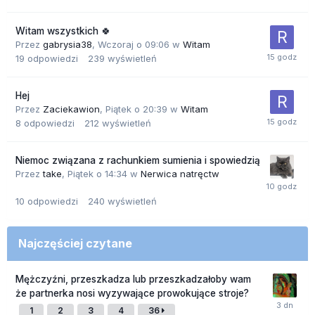
Witam wszystkich 🍀
Przez
gabrysia38
,
Wczoraj o 09:06
w
Witam
19
odpowiedzi
239
wyświetleń
Hej
Przez
Zaciekawion
,
Piątek o 20:39
w
Witam
8
odpowiedzi
212
wyświetleń
Niemoc związana z rachunkiem sumienia i spowiedzią
Przez
take
,
Piątek o 14:34
w
Nerwica natręctw
10
odpowiedzi
240
wyświetleń
Najczęściej czytane
Mężczyźni, przeszkadza lub przeszkadzałoby wam
że partnerka nosi wyzywające prowokujące stroje?
1
2
3
4
36