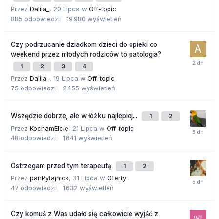
Przez
Dalila_
,
20 Lipca
w
Off-topic
885
odpowiedzi
19 980
wyświetleń
Czy podrzucanie dziadkom dzieci do opieki co
weekend przez młodych rodziców to patologia?
1
2
3
4
Przez
Dalila_
,
19 Lipca
w
Off-topic
75
odpowiedzi
2 455
wyświetleń
Wszędzie dobrze, ale w łóżku najlepiej...
1
2
Przez
KochamElcie
,
21 Lipca
w
Off-topic
48
odpowiedzi
1 641
wyświetleń
Ostrzegam przed tym terapeutą
1
2
Przez
panPytajnick
,
31 Lipca
w
Oferty
47
odpowiedzi
1 632
wyświetleń
Czy komuś z Was udało się całkowicie wyjść z