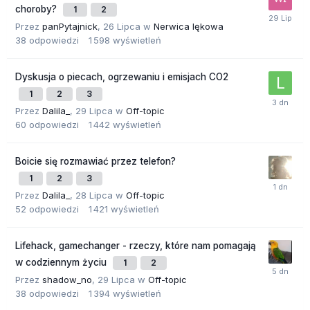
choroby?
1
2
Przez
panPytajnick
,
26 Lipca
w
Nerwica lękowa
38
odpowiedzi
1 598
wyświetleń
Dyskusja o piecach, ogrzewaniu i emisjach CO2
1
2
3
Przez
Dalila_
,
29 Lipca
w
Off-topic
60
odpowiedzi
1 442
wyświetleń
Boicie się rozmawiać przez telefon?
1
2
3
Przez
Dalila_
,
28 Lipca
w
Off-topic
52
odpowiedzi
1 421
wyświetleń
Lifehack, gamechanger - rzeczy, które nam pomagają
w codziennym życiu
1
2
Przez
shadow_no
,
29 Lipca
w
Off-topic
38
odpowiedzi
1 394
wyświetleń