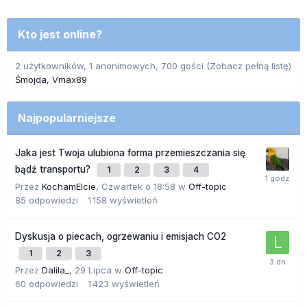
Kto jest online?
2 użytkowników, 1 anonimowych, 700 gości
(Zobacz pełną listę)
Śmojda
Vmax89
Najpopularniejsze
Jaka jest Twoja ulubiona forma przemieszczania się
bądź transportu?
1
2
3
4
Przez
KochamElcie
,
Czwartek o 18:58
w
Off-topic
85
odpowiedzi
1 158
wyświetleń
Dyskusja o piecach, ogrzewaniu i emisjach CO2
1
2
3
Przez
Dalila_
,
29 Lipca
w
Off-topic
60
odpowiedzi
1 423
wyświetleń