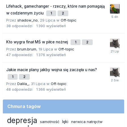
Lifehack, gamechanger - rzeczy, które nam pomagają
w codziennym życiu
1
2
Przez
shadow_no
,
29 Lipca
w
Off-topic
38
odpowiedzi
1 390
wyświetleń
Kto wygra finał MŚ w piłce nożnej
1
2
Przez
brum.brum
,
19 Lipca
w
Off-topic
47
odpowiedzi
1 376
wyświetleń
Jakie macie plany jakby wojna się zaczęła u nas?
1
2
Przez
Dalila_
,
31 Lipca
w
Off-topic
48
odpowiedzi
1 366
wyświetleń
Chmura tagów
depresja
lęki
samotność
nerwica natręctw