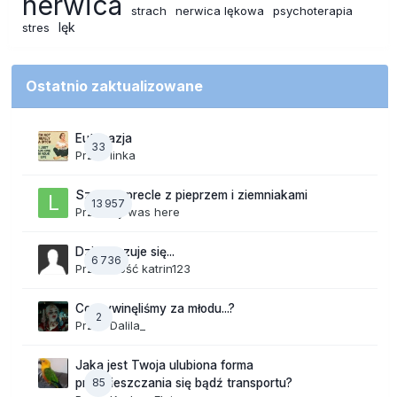
nerwica
strach
nerwica lękowa
psychoterapia
lęk
stres
Ostatnio zaktualizowane
Eutanazja
33
Przez
linka
Szalone precle z pieprzem i ziemniakami
13 957
Przez
lily was here
Dzisiaj czuje się...
6 736
Przez Gość katrin123
Co wywinęliśmy za młodu...?
2
Przez
Dalila_
Jaka jest Twoja ulubiona forma
85
przemieszczania się bądź transportu?