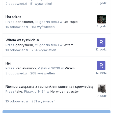
2
odpowiedzi
51
wyświetleń
Hot takes
Przez
conditioner
,
12 godzin temu
w
Off-topic
16
odpowiedzi
161
wyświetleń
Witam wszystkich 🍀
Przez
gabrysia38
,
21 godzin temu
w
Witam
19
odpowiedzi
234
wyświetleń
Hej
Przez
Zaciekawion
,
Piątek o 20:39
w
Witam
8
odpowiedzi
208
wyświetleń
Niemoc związana z rachunkiem sumienia i spowiedzią
Przez
take
,
Piątek o 14:34
w
Nerwica natręctw
10
odpowiedzi
231
wyświetleń