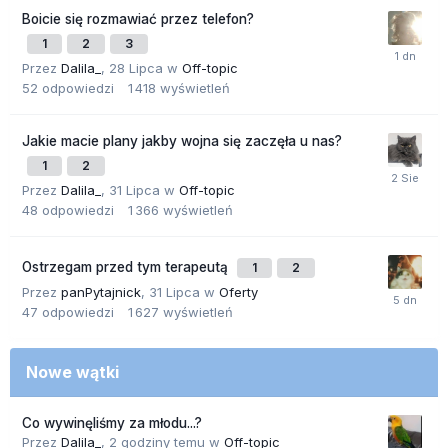
Boicie się rozmawiać przez telefon?
1
2
3
Przez
Dalila_
,
28 Lipca
w
Off-topic
52
odpowiedzi
1 418
wyświetleń
Jakie macie plany jakby wojna się zaczęła u nas?
1
2
Przez
Dalila_
,
31 Lipca
w
Off-topic
48
odpowiedzi
1 366
wyświetleń
Ostrzegam przed tym terapeutą
1
2
Przez
panPytajnick
,
31 Lipca
w
Oferty
47
odpowiedzi
1 627
wyświetleń
Nowe wątki
Co wywinęliśmy za młodu...?
Przez
Dalila_
,
2 godziny temu
w
Off-topic