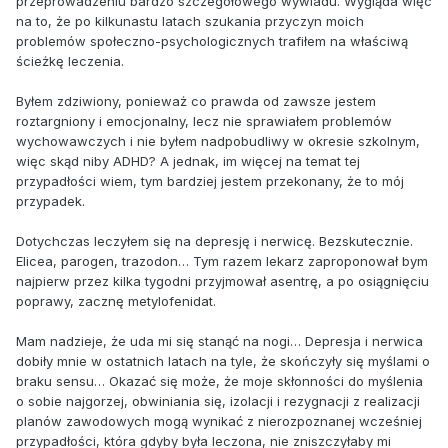
przeprowadzeniu bardzo szczegółowego wywiadu. Wygląda więc
na to, że po kilkunastu latach szukania przyczyn moich
problemów społeczno-psychologicznych trafiłem na właściwą
ścieżkę leczenia.
Byłem zdziwiony, ponieważ co prawda od zawsze jestem
roztargniony i emocjonalny, lecz nie sprawiałem problemów
wychowawczych i nie byłem nadpobudliwy w okresie szkolnym,
więc skąd niby ADHD? A jednak, im więcej na temat tej
przypadłości wiem, tym bardziej jestem przekonany, że to mój
przypadek.
Dotychczas leczyłem się na depresję i nerwicę. Bezskutecznie.
Elicea, parogen, trazodon… Tym razem lekarz zaproponował bym
najpierw przez kilka tygodni przyjmował asentrę, a po osiągnięciu
poprawy, zacznę metylofenidat.
Mam nadzieje, że uda mi się stanąć na nogi… Depresja i nerwica
dobiły mnie w ostatnich latach na tyle, że skończyły się myślami o
braku sensu… Okazać się może, że moje skłonności do myślenia
o sobie najgorzej, obwiniania się, izolacji i rezygnacji z realizacji
planów zawodowych mogą wynikać z nierozpoznanej wcześniej
przypadłości, która gdyby była leczona, nie zniszczyłaby mi