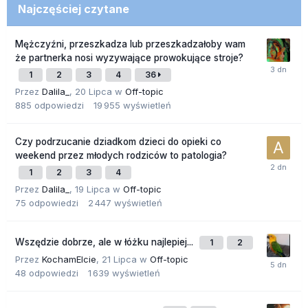
Najczęściej czytane
Mężczyźni, przeszkadza lub przeszkadzałoby wam
że partnerka nosi wyzywające prowokujące stroje?
1
2
3
4
36
Przez
Dalila_
,
20 Lipca
w
Off-topic
885
odpowiedzi
19 955
wyświetleń
Czy podrzucanie dziadkom dzieci do opieki co
weekend przez młodych rodziców to patologia?
1
2
3
4
Przez
Dalila_
,
19 Lipca
w
Off-topic
75
odpowiedzi
2 447
wyświetleń
Wszędzie dobrze, ale w łóżku najlepiej...
1
2
Przez
KochamElcie
,
21 Lipca
w
Off-topic
48
odpowiedzi
1 639
wyświetleń