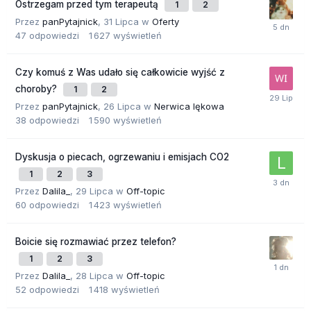
Ostrzegam przed tym terapeutą
1
2
Przez
panPytajnick
,
31 Lipca
w
Oferty
47
odpowiedzi
1 627
wyświetleń
Czy komuś z Was udało się całkowicie wyjść z
choroby?
1
2
Przez
panPytajnick
,
26 Lipca
w
Nerwica lękowa
38
odpowiedzi
1 590
wyświetleń
Dyskusja o piecach, ogrzewaniu i emisjach CO2
1
2
3
Przez
Dalila_
,
29 Lipca
w
Off-topic
60
odpowiedzi
1 423
wyświetleń
Boicie się rozmawiać przez telefon?
1
2
3
Przez
Dalila_
,
28 Lipca
w
Off-topic
52
odpowiedzi
1 418
wyświetleń