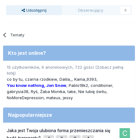
Udostępnij
Obserwujący
0
Tematy
Kto jest online?
15 użytkowników, 6 anonimowych, 722 gości
(Zobacz pełną
listę)
co by tu
czarna rzodkiew
Dalila_
Kama_9393
You know nothing, Jon Snow
Pablo18k2
conditioner
gabrysia38
Ryś
Żaba Monika
take
Nie lubię świtu
NoMoreDepression
mateus
jessy
Najpopularniejsze
Jaka jest Twoja ulubiona forma przemieszczania się
bądź transportu?