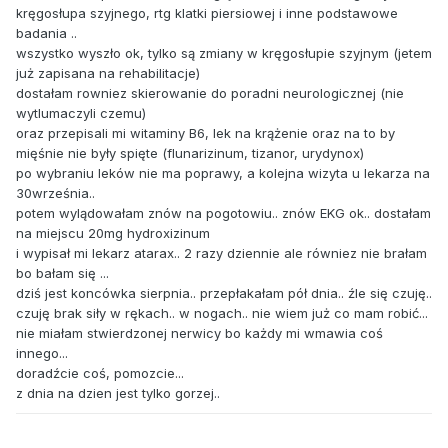
kręgosłupa szyjnego, rtg klatki piersiowej i inne podstawowe
badania ..
wszystko wyszło ok, tylko są zmiany w kręgosłupie szyjnym (jetem
już zapisana na rehabilitacje)
dostałam rowniez skierowanie do poradni neurologicznej (nie
wytlumaczyli czemu)
oraz przepisali mi witaminy B6, lek na krążenie oraz na to by
mięśnie nie były spięte (flunarizinum, tizanor, urydynox)
po wybraniu leków nie ma poprawy, a kolejna wizyta u lekarza na
30września..
potem wylądowałam znów na pogotowiu.. znów EKG ok.. dostałam
na miejscu 20mg hydroxizinum
i wypisał mi lekarz atarax.. 2 razy dziennie ale równiez nie brałam
bo bałam się ...
dziś jest koncówka sierpnia.. przepłakałam pół dnia.. źle się czuję..
czuję brak siły w rękach.. w nogach.. nie wiem już co mam robić...
nie miałam stwierdzonej nerwicy bo każdy mi wmawia coś
innego...
doradźcie coś, pomozcie...
z dnia na dzien jest tylko gorzej..