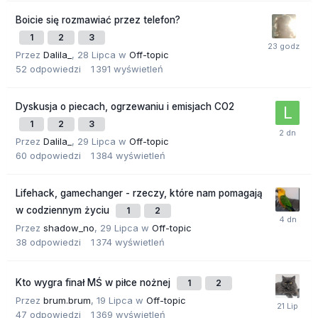
Boicie się rozmawiać przez telefon?
1
2
3
Przez
Dalila_
,
28 Lipca
w
Off-topic
52
odpowiedzi
1 391
wyświetleń
Dyskusja o piecach, ogrzewaniu i emisjach CO2
1
2
3
Przez
Dalila_
,
29 Lipca
w
Off-topic
60
odpowiedzi
1 384
wyświetleń
Lifehack, gamechanger - rzeczy, które nam pomagają
w codziennym życiu
1
2
Przez
shadow_no
,
29 Lipca
w
Off-topic
38
odpowiedzi
1 374
wyświetleń
Kto wygra finał MŚ w piłce nożnej
1
2
Przez
brum.brum
,
19 Lipca
w
Off-topic
47
odpowiedzi
1 369
wyświetleń