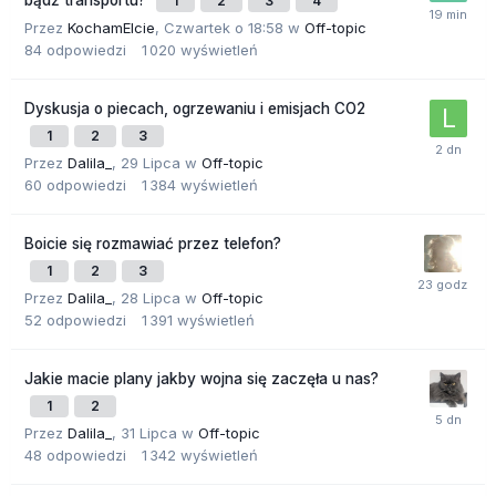
1
2
3
4
Przez
KochamElcie
,
Czwartek o 18:58
w
Off-topic
84
odpowiedzi
1 020
wyświetleń
Dyskusja o piecach, ogrzewaniu i emisjach CO2
1
2
3
Przez
Dalila_
,
29 Lipca
w
Off-topic
60
odpowiedzi
1 384
wyświetleń
Boicie się rozmawiać przez telefon?
1
2
3
Przez
Dalila_
,
28 Lipca
w
Off-topic
52
odpowiedzi
1 391
wyświetleń
Jakie macie plany jakby wojna się zaczęła u nas?
1
2
Przez
Dalila_
,
31 Lipca
w
Off-topic
48
odpowiedzi
1 342
wyświetleń