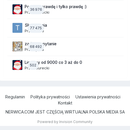
Powiedz prawdę i tylko prawdę :)
36 976
Przez
Jurecki
Skojarzenia
77 475
Przez
tede
zadajesz pytanie
68 492
Przez
jaaa
Liczymy od 9000 co 3 aż do 0
502
Przez
Jurecki
Regulamin
Polityka prywatności
Ustawienia prywatności
Kontakt
NERWICA.COM JEST CZĘŚCIĄ WIRTUALNA POLSKA MEDIA SA
Powered by Invision Community