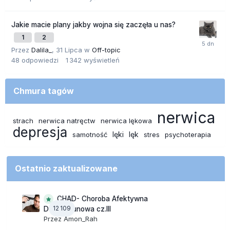
Jakie macie plany jakby wojna się zaczęła u nas?
1
2
Przez
Dalila_
,
31 Lipca
w
Off-topic
48
odpowiedzi
1 342
wyświetleń
Chmura tagów
nerwica
strach
nerwica natręctw
nerwica lękowa
depresja
lęki
lęk
samotność
stres
psychoterapia
Ostatnio zaktualizowane
CHAD- Choroba Afektywna
12 109
Dwubiegunowa cz.III
Przez
Amon_Rah