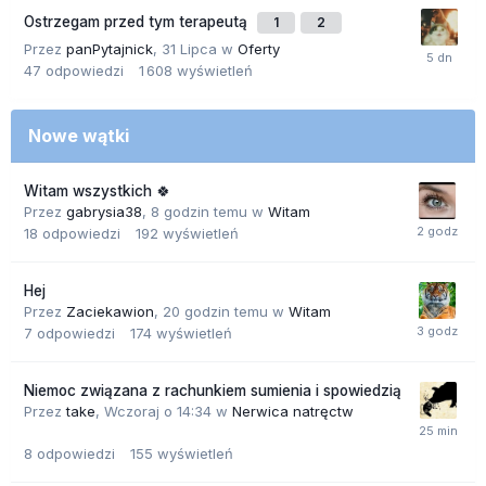
Ostrzegam przed tym terapeutą
1
2
Przez
panPytajnick
,
31 Lipca
w
Oferty
47
odpowiedzi
1 608
wyświetleń
Nowe wątki
Witam wszystkich 🍀
Przez
gabrysia38
,
8 godzin temu
w
Witam
18
odpowiedzi
192
wyświetleń
Hej
Przez
Zaciekawion
,
20 godzin temu
w
Witam
7
odpowiedzi
174
wyświetleń
Niemoc związana z rachunkiem sumienia i spowiedzią
Przez
take
,
Wczoraj o 14:34
w
Nerwica natręctw
8
odpowiedzi
155
wyświetleń