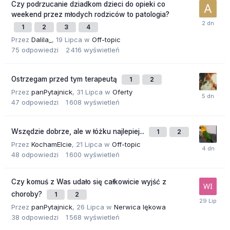
Czy podrzucanie dziadkom dzieci do opieki co
weekend przez młodych rodziców to patologia?
1
2
3
4
Przez
Dalila_
,
19 Lipca
w
Off-topic
75
odpowiedzi
2 416
wyświetleń
Ostrzegam przed tym terapeutą
1
2
Przez
panPytajnick
,
31 Lipca
w
Oferty
47
odpowiedzi
1 608
wyświetleń
Wszędzie dobrze, ale w łóżku najlepiej...
1
2
Przez
KochamElcie
,
21 Lipca
w
Off-topic
48
odpowiedzi
1 600
wyświetleń
Czy komuś z Was udało się całkowicie wyjść z
choroby?
1
2
Przez
panPytajnick
,
26 Lipca
w
Nerwica lękowa
38
odpowiedzi
1 568
wyświetleń