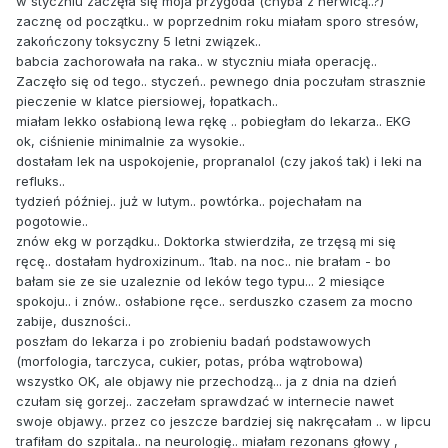
w styczniu zaczęła się moja przygoda (chyba z nerwicą..?)
zacznę od początku.. w poprzednim roku miałam sporo stresów,
zakończony toksyczny 5 letni związek..
babcia zachorowała na raka.. w styczniu miała operację..
Zaczęło się od tego.. styczeń.. pewnego dnia poczułam strasznie
pieczenie w klatce piersiowej, łopatkach..
miałam lekko osłabioną lewa rękę .. pobiegłam do lekarza.. EKG
ok, ciśnienie minimalnie za wysokie..
dostałam lek na uspokojenie, propranalol (czy jakoś tak) i leki na
refluks..
tydzień później.. już w lutym.. powtórka.. pojechałam na
pogotowie..
znów ekg w porządku.. Doktorka stwierdziła, ze trzęsą mi się
ręcę.. dostałam hydroxizinum.. 1tab. na noc.. nie brałam - bo
bałam sie ze sie uzaleznie od leków tego typu... 2 miesiące
spokoju.. i znów.. osłabione ręce.. serduszko czasem za mocno
zabije, duszności..
poszłam do lekarza i po zrobieniu badań podstawowych
(morfologia, tarczyca, cukier, potas, próba wątrobowa)
wszystko OK, ale objawy nie przechodzą... ja z dnia na dzień
czułam się gorzej.. zaczełam sprawdzać w internecie nawet
swoje objawy.. przez co jeszcze bardziej się nakręcałam .. w lipcu
trafiłam do szpitala.. na neurologię.. miałam rezonans głowy ,