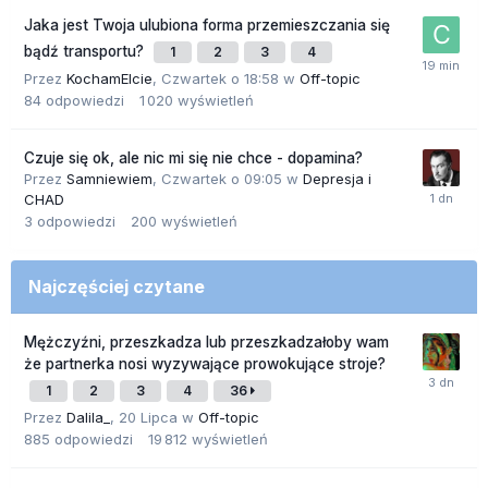
Jaka jest Twoja ulubiona forma przemieszczania się
bądź transportu?
1
2
3
4
Przez
KochamElcie
,
Czwartek o 18:58
w
Off-topic
84
odpowiedzi
1 020
wyświetleń
Czuje się ok, ale nic mi się nie chce - dopamina?
Przez
Samniewiem
,
Czwartek o 09:05
w
Depresja i
CHAD
3
odpowiedzi
200
wyświetleń
Najczęściej czytane
Mężczyźni, przeszkadza lub przeszkadzałoby wam
że partnerka nosi wyzywające prowokujące stroje?
1
2
3
4
36
Przez
Dalila_
,
20 Lipca
w
Off-topic
885
odpowiedzi
19 812
wyświetleń