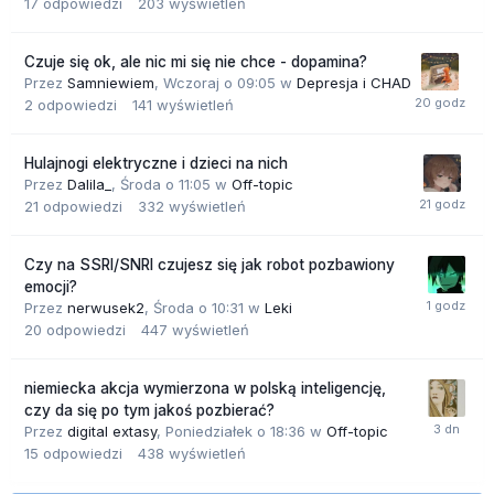
17
odpowiedzi
203
wyświetleń
Czuje się ok, ale nic mi się nie chce - dopamina?
Przez
Samniewiem
,
Wczoraj o 09:05
w
Depresja i CHAD
2
odpowiedzi
141
wyświetleń
Hulajnogi elektryczne i dzieci na nich
Przez
Dalila_
,
Środa o 11:05
w
Off-topic
21
odpowiedzi
332
wyświetleń
Czy na SSRI/SNRI czujesz się jak robot pozbawiony
emocji?
Przez
nerwusek2
,
Środa o 10:31
w
Leki
20
odpowiedzi
447
wyświetleń
niemiecka akcja wymierzona w polską inteligencję,
czy da się po tym jakoś pozbierać?
Przez
digital extasy
,
Poniedziałek o 18:36
w
Off-topic
15
odpowiedzi
438
wyświetleń