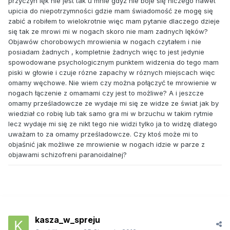
przyczyn lęk nie jest tak u mnie gdyż nie boje się niczego nawet
upicia do niepotrzymności gdzie mam świadomość ze mogę się
zabić a robiłem to wielokrotnie więc mam pytanie dlaczego dzieje
się tak ze mrowi mi w nogach skoro nie mam zadnych lęków?
Objawów chorobowych mrowienia w nogach czytałem i nie
posiadam żadnych , kompletnie żadnych więc to jest jedynie
spowodowane psychologicznym punktem widzenia do tego mam
piski w głowie i czuje rózne zapachy w róznych miejscach więc
omamy węchowe. Nie wiem czy można połączyć te mrowienie w
nogach łączenie z omamami czy jest to możliwe? A i jeszcze
omamy prześladowcze ze wydaje mi się ze widze ze świat jak by
wiedział co robię lub tak samo gra mi w brzuchu w takim rytmie
lecz wydaje mi się ze nikt tego nie widzi tylko ja to widzę dlatego
uważam to za omamy prześladowcze. Czy ktoś może mi to
objaśnić jak możliwe ze mrowienie w nogach idzie w parze z
objawami schizofreni paranoidalnej?
kasza_w_spreju