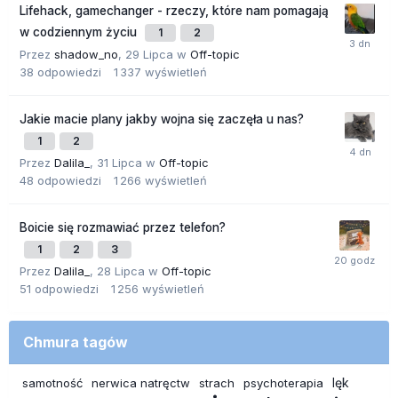
Lifehack, gamechanger - rzeczy, które nam pomagają
w codziennym życiu
1
2
Przez
shadow_no
,
29 Lipca
w
Off-topic
38
odpowiedzi
1 337
wyświetleń
Jakie macie plany jakby wojna się zaczęła u nas?
1
2
Przez
Dalila_
,
31 Lipca
w
Off-topic
48
odpowiedzi
1 266
wyświetleń
Boicie się rozmawiać przez telefon?
1
2
3
Przez
Dalila_
,
28 Lipca
w
Off-topic
51
odpowiedzi
1 256
wyświetleń
Chmura tagów
lęk
samotność
nerwica natręctw
strach
psychoterapia