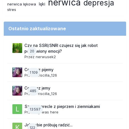
nerwica
depresja
lęki
nerwica lękowa
stres
Ostatnio zaktualizowane
Czy na SSRI/SNRI czujesz się jak robot
20
pozbawiony emocji?
Przez
nerwusek2
Co teraz pijemy
1 109
Przez
Priscilla_126
Co teraz jemy
485
Przez
Priscilla_126
Szalone precle z pieprzem i ziemniakami
13 597
Przez
lily was here
Jak sobie próbuję radzić...
122