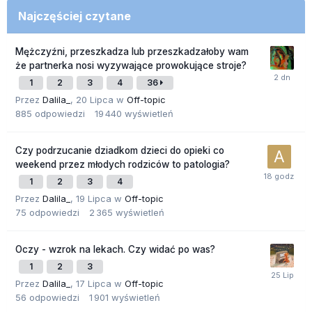
Najczęściej czytane
Mężczyźni, przeszkadza lub przeszkadzałoby wam
że partnerka nosi wyzywające prowokujące stroje?
1
2
3
4
36
Przez
Dalila_
,
20 Lipca
w
Off-topic
885
odpowiedzi
19 440
wyświetleń
Czy podrzucanie dziadkom dzieci do opieki co
weekend przez młodych rodziców to patologia?
1
2
3
4
Przez
Dalila_
,
19 Lipca
w
Off-topic
75
odpowiedzi
2 365
wyświetleń
Oczy - wzrok na lekach. Czy widać po was?
1
2
3
Przez
Dalila_
,
17 Lipca
w
Off-topic
56
odpowiedzi
1 901
wyświetleń