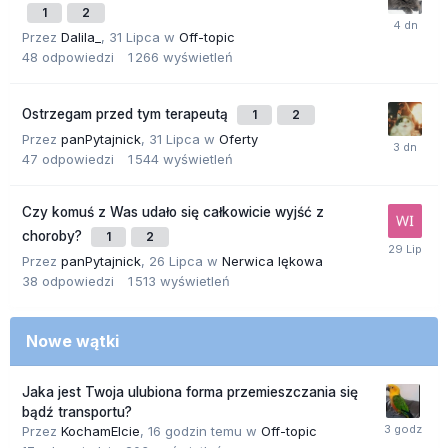
1
2
Przez
Dalila_
,
31 Lipca
w
Off-topic
48
odpowiedzi
1 266
wyświetleń
Ostrzegam przed tym terapeutą
1
2
Przez
panPytajnick
,
31 Lipca
w
Oferty
47
odpowiedzi
1 544
wyświetleń
Czy komuś z Was udało się całkowicie wyjść z
choroby?
1
2
Przez
panPytajnick
,
26 Lipca
w
Nerwica lękowa
38
odpowiedzi
1 513
wyświetleń
Nowe wątki
Jaka jest Twoja ulubiona forma przemieszczania się
bądź transportu?
Przez
KochamElcie
,
16 godzin temu
w
Off-topic