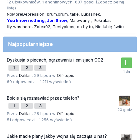
12 użytkowników, 1 anonimowych, 607 gości
(Zobacz pełną
listę)
NoMoreDepression
brum.brum
take
Lukashek
You know nothing, Jon Snow
Malowany_
Pokraka
lily was here
Zotex02
Tentyplebs
co by tu
Nie lubię świtu
Najpopularniejsze
Dyskusja o piecach, ogrzewaniu i emisjach CO2
1
2
3
Przez
Dalila_
,
29 Lipca
w
Off-topic
60
odpowiedzi
1 211
wyświetleń
Boicie się rozmawiać przez telefon?
1
2
3
Przez
Dalila_
,
28 Lipca
w
Off-topic
51
odpowiedzi
1 256
wyświetleń
Jakie macie plany jakby wojna się zaczęła u nas?