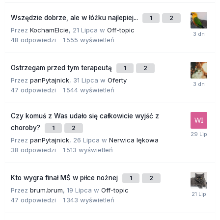
Wszędzie dobrze, ale w łóżku najlepiej...
1
2
Przez
KochamElcie
,
21 Lipca
w
Off-topic
48
odpowiedzi
1 555
wyświetleń
Ostrzegam przed tym terapeutą
1
2
Przez
panPytajnick
,
31 Lipca
w
Oferty
47
odpowiedzi
1 544
wyświetleń
Czy komuś z Was udało się całkowicie wyjść z
choroby?
1
2
Przez
panPytajnick
,
26 Lipca
w
Nerwica lękowa
38
odpowiedzi
1 513
wyświetleń
Kto wygra finał MŚ w piłce nożnej
1
2
Przez
brum.brum
,
19 Lipca
w
Off-topic
47
odpowiedzi
1 343
wyświetleń