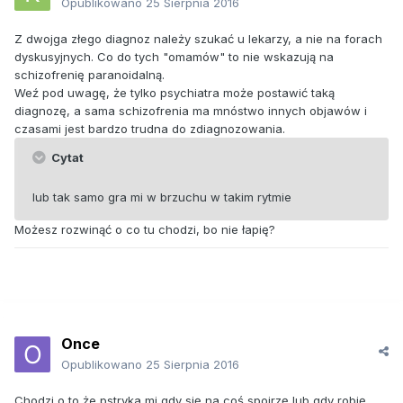
Opublikowano
25 Sierpnia 2016
Z dwojga złego diagnoz należy szukać u lekarzy, a nie na forach
dyskusyjnych. Co do tych "omamów" to nie wskazują na
schizofrenię paranoidalną.
Weź pod uwagę, że tylko psychiatra może postawić taką
diagnozę, a sama schizofrenia ma mnóstwo innych objawów i
czasami jest bardzo trudna do zdiagnozowania.
Cytat
lub tak samo gra mi w brzuchu w takim rytmie
Możesz rozwinąć o co tu chodzi, bo nie łapię?
Once
Opublikowano
25 Sierpnia 2016
Chodzi o to że pstryka mi gdy się na coś spojrzę lub gdy robię