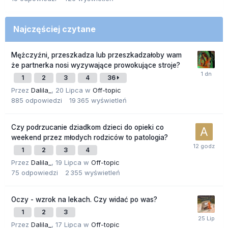
Najczęściej czytane
Mężczyźni, przeszkadza lub przeszkadzałoby wam
że partnerka nosi wyzywające prowokujące stroje?
1
2
3
4
36
Przez
Dalila_
,
20 Lipca
w
Off-topic
885
odpowiedzi
19 365
wyświetleń
Czy podrzucanie dziadkom dzieci do opieki co
weekend przez młodych rodziców to patologia?
1
2
3
4
Przez
Dalila_
,
19 Lipca
w
Off-topic
75
odpowiedzi
2 355
wyświetleń
Oczy - wzrok na lekach. Czy widać po was?
1
2
3
Przez
Dalila_
,
17 Lipca
w
Off-topic