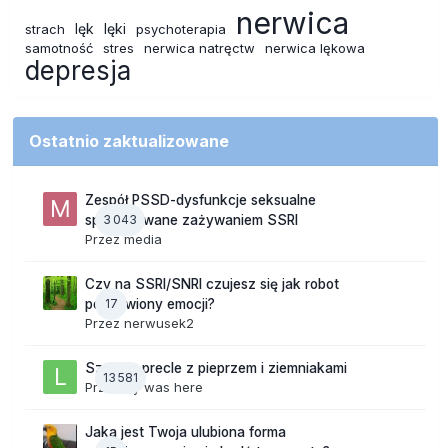
nerwica
lęk
lęki
strach
psychoterapia
samotność
stres
nerwica natręctw
nerwica lękowa
depresja
Ostatnio zaktualizowane
Zespół PSSD-dysfunkcje seksualne
3 043
spowodowane zażywaniem SSRI
Przez
media
Czy na SSRI/SNRI czujesz się jak robot
17
pozbawiony emocji?
Przez
nerwusek2
Szalone precle z pieprzem i ziemniakami
13 581
Przez
lily was here
Jaka jest Twoja ulubiona forma