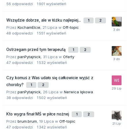
56
odpowiedzi
1 901
wyświetleń
Wszędzie dobrze, ale w łóżku najlepiej...
1
2
Przez
KochamElcie
,
21 Lipca
w
Off-topic
48
odpowiedzi
1 551
wyświetleń
Ostrzegam przed tym terapeutą
1
2
Przez
panPytajnick
,
31 Lipca
w
Oferty
47
odpowiedzi
1 532
wyświetleń
Czy komuś z Was udało się całkowicie wyjść z
choroby?
1
2
Przez
panPytajnick
,
26 Lipca
w
Nerwica lękowa
38
odpowiedzi
1 502
wyświetleń
Kto wygra finał MŚ w piłce nożnej
1
2
Przez
brum.brum
,
19 Lipca
w
Off-topic
47
odpowiedzi
1 342
wyświetleń