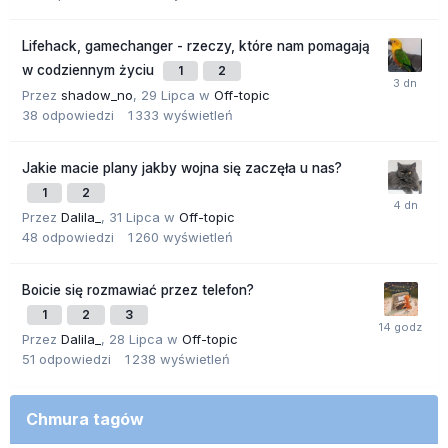
Lifehack, gamechanger - rzeczy, które nam pomagają
w codziennym życiu
1
2
Przez
shadow_no
,
29 Lipca
w
Off-topic
38
odpowiedzi
1 333
wyświetleń
Jakie macie plany jakby wojna się zaczęła u nas?
1
2
Przez
Dalila_
,
31 Lipca
w
Off-topic
48
odpowiedzi
1 260
wyświetleń
Boicie się rozmawiać przez telefon?
1
2
3
Przez
Dalila_
,
28 Lipca
w
Off-topic
51
odpowiedzi
1 238
wyświetleń
Chmura tagów