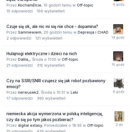
Przez
KochamElcie
,
10 godzin temu
w
Off-topic
15
odpowiedzi
156
wyświetleń
Czuje się ok, ale nic mi się nie chce - dopamina?
Przez
Samniewiem
,
20 godzin temu
w
Depresja i CHAD
2
odpowiedzi
121
wyświetleń
Hulajnogi elektryczne i dzieci na nich
Przez
Dalila_
,
Środa o 11:05
w
Off-topic
21
odpowiedzi
315
wyświetleń
Czy na SSRI/SNRI czujesz się jak robot pozbawiony
emocji?
Przez
nerwusek2
,
Środa o 10:31
w
Leki
17
odpowiedzi
390
wyświetleń
niemiecka akcja wymierzona w polską inteligencję,
czy da się po tym jakoś pozbierać?
Przez
digital extasy
,
Poniedziałek o 18:36
w
Off-topic
15
odpowiedzi
426
wyświetleń