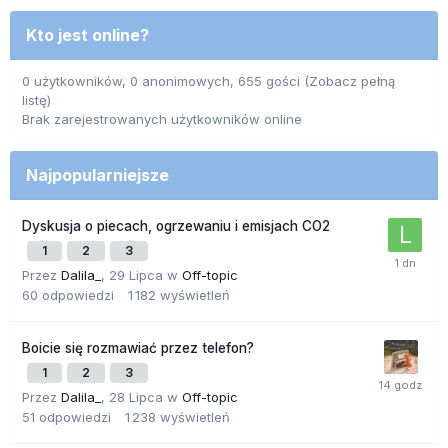
Kto jest online?
0 użytkowników, 0 anonimowych, 655 gości
(Zobacz pełną
listę)
Brak zarejestrowanych użytkowników online
Najpopularniejsze
Dyskusja o piecach, ogrzewaniu i emisjach CO2
1
2
3
Przez
Dalila_
,
29 Lipca
w
Off-topic
60
odpowiedzi
1 182
wyświetleń
Boicie się rozmawiać przez telefon?
1
2
3
Przez
Dalila_
,
28 Lipca
w
Off-topic
51
odpowiedzi
1 238
wyświetleń