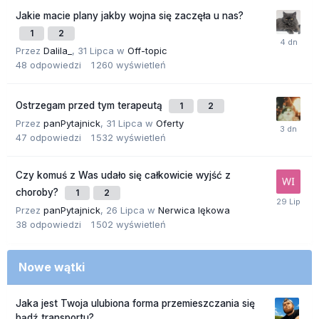
Jakie macie plany jakby wojna się zaczęła u nas?
1
2
Przez
Dalila_
,
31 Lipca
w
Off-topic
48
odpowiedzi
1 260
wyświetleń
Ostrzegam przed tym terapeutą
1
2
Przez
panPytajnick
,
31 Lipca
w
Oferty
47
odpowiedzi
1 532
wyświetleń
Czy komuś z Was udało się całkowicie wyjść z
choroby?
1
2
Przez
panPytajnick
,
26 Lipca
w
Nerwica lękowa
38
odpowiedzi
1 502
wyświetleń
Nowe wątki
Jaka jest Twoja ulubiona forma przemieszczania się
bądź transportu?