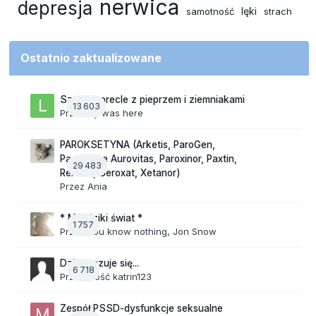
nerwica
depresja
lęki
samotność
strach
Ostatnio zaktualizowane
Szalone precle z pieprzem i ziemniakami
13 603
Przez
lily was here
PAROKSETYNA (Arketis, ParoGen,
Paroxetine Aurovitas, Paroxinor, Paxtin,
29 483
Rexetin, Seroxat, Xetanor)
Przez
Ania
* Mój dziki świat *
1 757
Przez
You know nothing, Jon Snow
Dzisiaj czuje się...
6 718
Przez Gość katrin123
Zespół PSSD-dysfunkcje seksualne