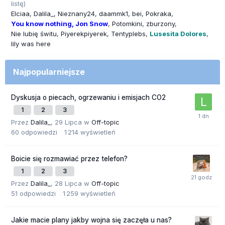
listę)
Elciaa
Dalila_
Nieznany24
daammk1
bei
Pokraka
You know nothing, Jon Snow
Potomkini
zburzony
Nie lubię świtu
Piyerekpiyerek
Tentyplebs
Lusesita Dolores
lily was here
Najpopularniejsze
Dyskusja o piecach, ogrzewaniu i emisjach CO2
1
2
3
Przez
Dalila_
,
29 Lipca
w
Off-topic
60
odpowiedzi
1 214
wyświetleń
Boicie się rozmawiać przez telefon?
1
2
3
Przez
Dalila_
,
28 Lipca
w
Off-topic
51
odpowiedzi
1 259
wyświetleń
Jakie macie plany jakby wojna się zaczęła u nas?