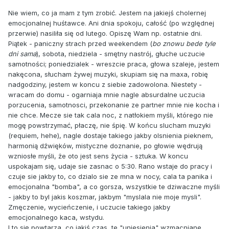
Nie wiem, co ja mam z tym zrobić. Jestem na jakiejś cholernej
emocjonalnej huśtawce. Ani dnia spokoju, całość (po względnej
przerwie) nasiliła się od lutego. Opiszę Wam np. ostatnie dni.
Piątek - paniczny strach przed weekendem (
bo znowu bede tyle
dni sama
), sobota, niedziela - smętny nastrój, głuche uczucie
samotności; poniedzialek - wreszcie praca, głowa szaleje, jestem
nakęcona, słucham żywej muzyki, skupiam się na maxa, robię
nadgodziny, jestem w koncu z siebie zadowolona. Niestety -
wracam do domu - ogarniaja mnie nagle absurdalne uczucia
porzucenia, samotnosci, przekonanie ze partner mnie nie kocha i
nie chce. Mecze sie tak cala noc, z natłokiem myśli, którego nie
mogę powstrzymać, płaczę, nie śpię. W końcu slucham muzyki
(requiem, hehe), nagle dostaje takiego jakby olsnienia pieknem,
harmonią dźwięków, mistyczne doznanie, po głowie wędrują
wzniosłe myśli, że oto jest sens życia - sztuka. W koncu
uspokajam się, udaje sie zasnac o 5:30. Rano wstaje do pracy i
czuje sie jakby to, co dzialo sie ze mna w nocy, cala ta panika i
emocjonalna "bomba", a co gorsza, wszystkie te dziwaczne myśli
- jakby to byl jakis koszmar, jakbym "myslala nie moje mysli".
Zmęczenie, wycieńczenie, i uczucie takiego jakby
emocjonalnego kaca, wstydu.
I to się powtarza, co jakiś czas, te "uniesienia" wzmacniane