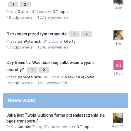
1
2
Przez
Dalila_
,
31 Lipca
w
Off-topic
48
odpowiedzi
1 273
wyświetleń
Ostrzegam przed tym terapeutą
1
2
Przez
panPytajnick
,
31 Lipca
w
Oferty
47
odpowiedzi
1 548
wyświetleń
Czy komuś z Was udało się całkowicie wyjść z
choroby?
1
2
Przez
panPytajnick
,
26 Lipca
w
Nerwica lękowa
38
odpowiedzi
1 513
wyświetleń
Nowe wątki
Jaka jest Twoja ulubiona forma przemieszczania się
bądź transportu?
Przez
KochamElcie
,
17 godzin temu
w
Off-topic