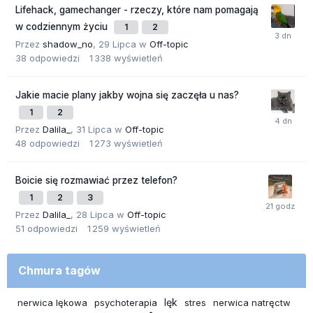
Lifehack, gamechanger - rzeczy, które nam pomagają
w codziennym życiu
1
2
Przez
shadow_no
,
29 Lipca
w
Off-topic
38
odpowiedzi
1 338
wyświetleń
Jakie macie plany jakby wojna się zaczęła u nas?
1
2
Przez
Dalila_
,
31 Lipca
w
Off-topic
48
odpowiedzi
1 273
wyświetleń
Boicie się rozmawiać przez telefon?
1
2
3
Przez
Dalila_
,
28 Lipca
w
Off-topic
51
odpowiedzi
1 259
wyświetleń
Chmura tagów
lęk
nerwica lękowa
psychoterapia
stres
nerwica natręctw