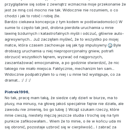
przyglądanie się sobie z zewnątrz wzmacnia moje przekonanie że
jest ze mną coś mocno nie tak. Widocznie nie rozumiem, o co
chodzi i jak to robić i robię źle.
Bardzo ciekawa koncepcja z tym kodem w podświadomości:) W
sumie to często tak jest, drobna pierdoła uruchamia u mnie
lawinę bzdurnych i katastrofalnych myśli i odczuć, głównie auto-
agresywnych... Już zaczęłam myśleć, że to wszystko po mojej
matce, która czasem zachowuje się jak typ impulsywny
Byle
drobiazg uruchamia u niej nieproporcjonalny gniew, potrafi
obrzucić wszystkich łajnem, wyzwać od najgorszych,
zaszantażować emocjonalnie, a po godzinie stwierdzić, że nic
takiego nie miało miejsca. Faktycznie, mechanizm ten sam...
Widocznie podpatrzyłam to u niej i u mnie też występuje, co za
dramat... :/ :/ :/
Piotrek1996
,
No tak, pracę mam taką, że siedze cały dzień w biurze, ma to
plusy, ma minusy, na głowę jakoś specjalnie fajnie nie działa, ale
zawodu nie zmienię, bo go lubię :) Wciąż szukam rzeczy, które
mnie cieszą, niestety męczę jeszcze studia i trochę się na tym
punkcie zafiksowałam... Wiem że to minie, o ile w końcu uda mi
się obronić, pozostaje uzbroić się w cierpliwość... I zabrać za