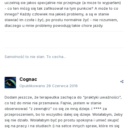
uczelnią sie jakos specjalnie nie przejmuje (a moze to wyparłam)
- co ten mózg się tak zafiksował na tym punkcie? A może to co
innego? Każdy człowiek ma jakieś problemy, a są w stanie
stawiać im czoła i żyć, po prostu normalnie żyć - nie rozumiem,
dlaczego u mnie problemy powodują takie chore jazdy.
Samotność to nie stan. To cecha...
Cognac
Opublikowano
28 Czerwca 2016
Dodam jeszcze, że terapeutka zachęca do "praktyki uważności",
co też do mnie nie przemawia. Fajnie, jestem w stanie
obserwować "z zewnątrz" co się ze mną dzieje. I **** za
przeproszeniem, bo to wszystko dalej się dzieje. Wolałabym, żeby
się nie działo. Wolałabym być po prostu spokojna i umieć skupić
się na pracy i na studiach (i na setce innych spraw, które mi się