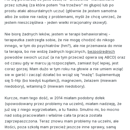
przez sztukę (za które potem "na trzeźwo" mi głupio) lub po
prostu ataki absurdalnych uczuć (głównie że jestem samotna
albo że sobie nie radzę z problemami, myśli że chcę umrzeć, że
jestem nieszczęśliwa - jeden wielki irracjonalny skowyt).
Nie biorę żadnych leków, jestem w terapii behawioralnej -
terapeutka zastrzegła sobie, że nie mogę chodzić do nikogo
innego, w tym do psychiatrów (hm?), ale nie przemawia do mnie
ta terapia, bo nie widzę żadnych logicznych,
bezpośrednich
powodów swoich uczuć (a na tym przecież opiera się ABCD) oraz
od czasu gdy w marcu ją rozpoczęłam, zamiast być lepiej, jest
coraz gorzej. Mam dużo w tym roku na głowie a nie umiem wziąć
sie w garść i zacząć działać bo wciąż się "mażę". Suplementuję
się 5-htp (bo kiedyś kupiłam;)), magnezem, żelazem (miewam
niedobory), witaminą D (miewam niedobory).
Kurcze, mam tego dość, w 2014 miałam podobny dołek
(spowodowany przez problemy na uczelni), miałam nadzieję, że
już się z niego wygrzebałam, a tu fiasko. Smutno mi, bo mocno
nad sobą pracowałam i właśnie cała ta praca została
zaprzepaszczona. Teraz znowu mam problemy na uczelni, ale
litości, poza szkołą mam przecież jeszcze inne sprawy, samą