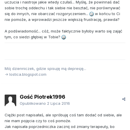
uczucia i nastroje jakie wtedy czułaś... Myślę, że powinnaś dać
sobie trochę oddechu i tak siebie nie besztać, nie porównywać
się do innych, nie obarczać rozgoryczeniem...
w końcu to Ci
nie pomoże, a wprowadzi jeszcze większą frustrację, prawda?
A podświadomość... cóż, może faktycznie byłoby warto się zająć
tym, co siedzi głębiej w Tobie?
Mój dzienniczek, gdzie spisuję mą depresję...
-> lostica.blogspot.com
Gość Piotrek1996
Opublikowano
2 Lipca 2016
Ciężki post napisałaś, ale spróbuję coś tam dodać od siebie, ale
nie mam pojęcia czy to coś pomoże.
Jak napisała poprzedniczka zacznij od zmiany terapeuty, bo