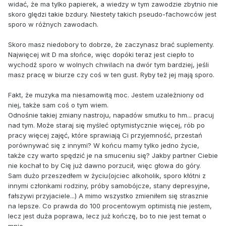
widać, że ma tylko papierek, a wiedzy w tym zawodzie zbytnio nie
skoro ględzi takie bzdury. Niestety takich pseudo-fachowców jest
sporo w różnych zawodach.
Skoro masz niedobory to dobrze, że zaczynasz brać suplementy.
Najwięcej wit D ma słońce, więc dopóki teraz jest ciepło to
wychodź sporo w wolnych chwilach na dwór tym bardziej, jeśli
masz pracę w biurze czy coś w ten gust. Ryby też jej mają sporo.
Fakt, że muzyka ma niesamowitą moc. Jestem uzależniony od
niej, także sam coś o tym wiem.
Odnośnie takiej zmiany nastroju, napadów smutku to hm... pracuj
nad tym. Może staraj się myśleć optymistycznie więcej, rób po
pracy więcej zajęć, które sprawiają Ci przyjemność, przestań
porównywać się z innymi? W końcu mamy tylko jedno życie,
także czy warto spędzić je na smuceniu się? Jakby partner Ciebie
nie kochał to by Cię już dawno porzucił, więc głowa do góry.
Sam dużo przeszedłem w życiu(ojciec alkoholik, sporo kłótni z
innymi członkami rodziny, próby samobójcze, stany depresyjne,
fałszywi przyjaciele...) A mimo wszystko zmieniłem się strasznie
na lepsze. Co prawda do 100 procentowym optimistą nie jestem,
lecz jest duża poprawa, lecz już kończę, bo to nie jest temat o