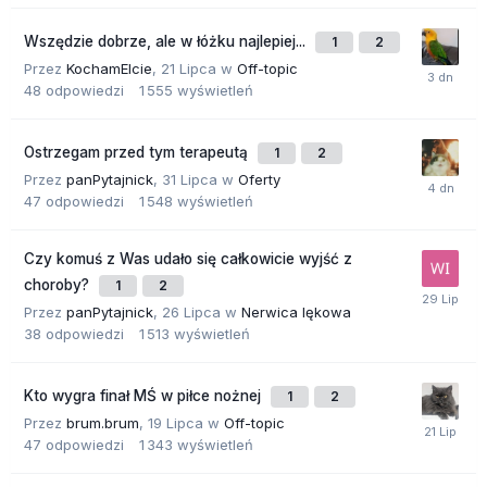
Wszędzie dobrze, ale w łóżku najlepiej...
1
2
Przez
KochamElcie
,
21 Lipca
w
Off-topic
48
odpowiedzi
1 555
wyświetleń
Ostrzegam przed tym terapeutą
1
2
Przez
panPytajnick
,
31 Lipca
w
Oferty
47
odpowiedzi
1 548
wyświetleń
Czy komuś z Was udało się całkowicie wyjść z
choroby?
1
2
Przez
panPytajnick
,
26 Lipca
w
Nerwica lękowa
38
odpowiedzi
1 513
wyświetleń
Kto wygra finał MŚ w piłce nożnej
1
2
Przez
brum.brum
,
19 Lipca
w
Off-topic
47
odpowiedzi
1 343
wyświetleń