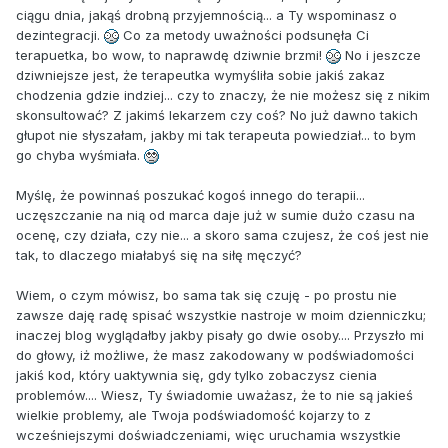
ciągu dnia, jakąś drobną przyjemnością... a Ty wspominasz o
dezintegracji.
Co za metody uważności podsunęła Ci
terapuetka, bo wow, to naprawdę dziwnie brzmi!
No i jeszcze
dziwniejsze jest, że terapeutka wymyśliła sobie jakiś zakaz
chodzenia gdzie indziej... czy to znaczy, że nie możesz się z nikim
skonsultować? Z jakimś lekarzem czy coś? No już dawno takich
głupot nie słyszałam, jakby mi tak terapeuta powiedział... to bym
go chyba wyśmiała.
Myślę, że powinnaś poszukać kogoś innego do terapii...
uczęszczanie na nią od marca daje już w sumie dużo czasu na
ocenę, czy działa, czy nie... a skoro sama czujesz, że coś jest nie
tak, to dlaczego miałabyś się na siłę męczyć?
Wiem, o czym mówisz, bo sama tak się czuję - po prostu nie
zawsze daję radę spisać wszystkie nastroje w moim dzienniczku;
inaczej blog wyglądałby jakby pisały go dwie osoby.... Przyszło mi
do głowy, iż możliwe, że masz zakodowany w podświadomości
jakiś kod, który uaktywnia się, gdy tylko zobaczysz cienia
problemów.... Wiesz, Ty świadomie uważasz, że to nie są jakieś
wielkie problemy, ale Twoja podświadomość kojarzy to z
wcześniejszymi doświadczeniami, więc uruchamia wszystkie