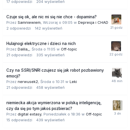
17
odpowiedzi
204
wyświetleń
Czuje się ok, ale nic mi się nie chce - dopamina?
Przez
Samniewiem
,
Wczoraj o 09:05
w
Depresja i CHAD
2
odpowiedzi
142
wyświetleń
Hulajnogi elektryczne i dzieci na nich
Przez
Dalila_
,
Środa o 11:05
w
Off-topic
21
odpowiedzi
335
wyświetleń
Czy na SSRI/SNRI czujesz się jak robot pozbawiony
emocji?
Przez
nerwusek2
,
Środa o 10:31
w
Leki
21
odpowiedzi
458
wyświetleń
niemiecka akcja wymierzona w polską inteligencję,
czy da się po tym jakoś pozbierać?
Przez
digital extasy
,
Poniedziałek o 18:36
w
Off-topic
15
odpowiedzi
439
wyświetleń