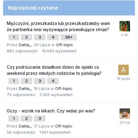
Najczęściej czytane
Mężczyźni, przeszkadza lub przeszkadzałoby wam
że partnerka nosi wyzywające prowokujące stroje?
1
2
3
4
36
Przez
Dalila_
,
20 Lipca
w
Off-topic
885
odpowiedzi
19 445
wyświetleń
Czy podrzucanie dziadkom dzieci do opieki co
weekend przez młodych rodziców to patologia?
1
2
3
4
Przez
Dalila_
,
19 Lipca
w
Off-topic
75
odpowiedzi
2 365
wyświetleń
Oczy - wzrok na lekach. Czy widać po was?
1
2
3
Przez
Dalila_
,
17 Lipca
w
Off-topic
56
odpowiedzi
1 901
wyświetleń