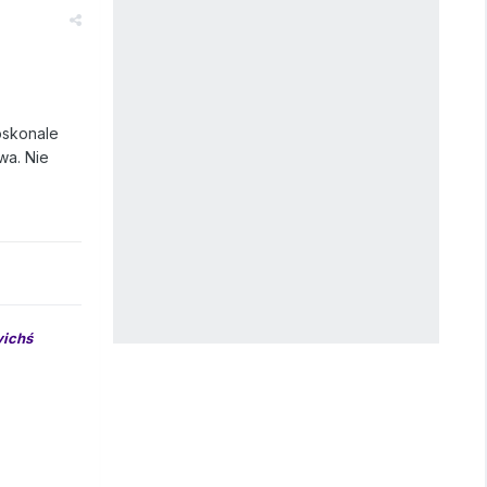
oskonale
wa. Nie
yichś