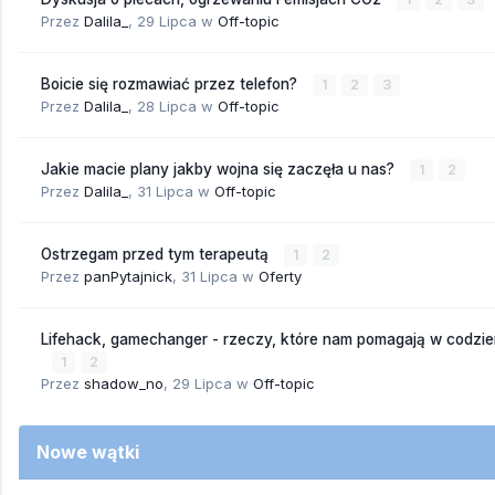
Przez
Dalila_
,
29 Lipca
w
Off-topic
Boicie się rozmawiać przez telefon?
1
2
3
Przez
Dalila_
,
28 Lipca
w
Off-topic
Jakie macie plany jakby wojna się zaczęła u nas?
1
2
Przez
Dalila_
,
31 Lipca
w
Off-topic
Ostrzegam przed tym terapeutą
1
2
Przez
panPytajnick
,
31 Lipca
w
Oferty
Lifehack, gamechanger - rzeczy, które nam pomagają w codzi
1
2
Przez
shadow_no
,
29 Lipca
w
Off-topic
Nowe wątki