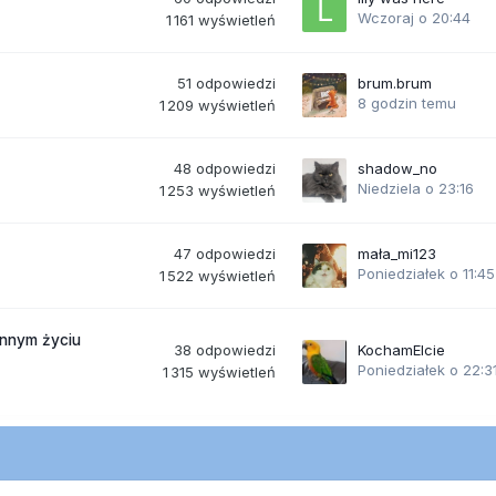
Wczoraj o 20:44
1 161
wyświetleń
51
odpowiedzi
brum.brum
8 godzin temu
1 209
wyświetleń
48
odpowiedzi
shadow_no
Niedziela o 23:16
1 253
wyświetleń
47
odpowiedzi
mała_mi123
Poniedziałek o 11:45
1 522
wyświetleń
ennym życiu
38
odpowiedzi
KochamElcie
Poniedziałek o 22:3
1 315
wyświetleń