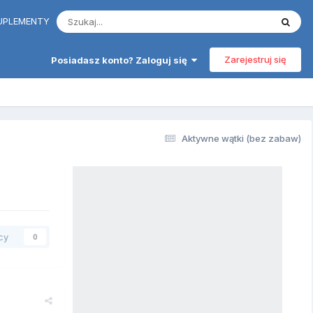
 SUPLEMENTY
Zarejestruj się
Posiadasz konto? Zaloguj się
Aktywne wątki (bez zabaw)
cy
0