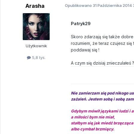
Arasha
Opublikowano
31 Października 2014
3
Patryk29
Skoro zdarzają się także dobre d
rozumiem, że teraz czujesz się 
Użytkownik
poddawaj się !
5,8 tys.
A czym się dzisiaj znieczulałeś 
Nie zamierzam się pod nikogo us
zażaleń. Jestem sobą i sobą za
Gdybym mówił językami ludzi i a
a miłości bym nie miał,
stałbym się jak miedź brzęcząca
albo cymbał brzmiący.