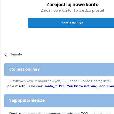
Zarejestruj nowe konto
Załóż nowe konto. To bardzo proste!
Zarejestruj się
Tematy
Kto jest online?
6 użytkowników, 2 anonimowych, 375 gości
(Zobacz pełną listę)
poleszuk111
Lukashek
mała_mi123
You know nothing, Jon Sno
Najpopularniejsze
Dyskusja o piecach, ogrzewaniu i emisjach CO2
1
2
3