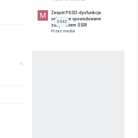
Zespół PSSD-dysfunkcje
seksualne spowodowane
3 042
zażywaniem SSRI
Przez
media