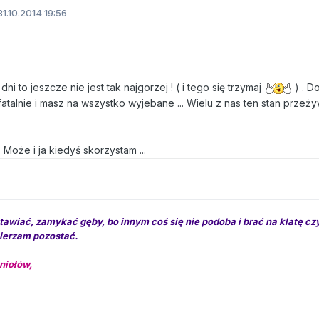
1.10.2014 19:56
ni to jeszcze nie jest tak najgorzej ! ( i tego się trzymaj
) . D
fatalnie i masz na wszystko wyjebane ... Wielu z nas ten stan przeży
? Może i ja kiedyś skorzystam ...
tawiać, zamykać gęby, bo innym coś się nie podoba i brać na klatę cz
mierzam pozostać.
niołów,