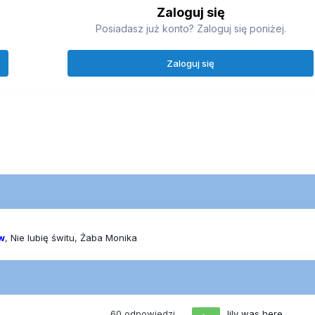
Zaloguj się
Posiadasz już konto? Zaloguj się poniżej.
Zaloguj się
w
Nie lubię świtu
Żaba Monika
60
odpowiedzi
lily was here