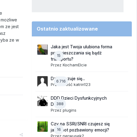
le
t mozliwe
em ze jest
Ostatnio zaktualizowane
asz
chyba ze w
Jaka jest Twoja ulubiona forma
przemieszczania się bądź
15
transportu?
Przez
KochamElcie
Dzisiaj czuje się...
6 716
Przez Gość katrin123
DDD Dzieci Dysfunkcyjnych
388
Domów
Przez
plugins
Czy na SSRI/SNRI czujesz się
16
jak robot pozbawiony emocji?
Przez
nerwusek2