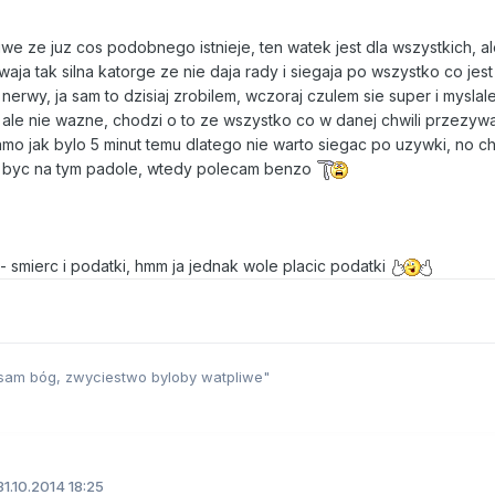
e ze juz cos podobnego istnieje, ten watek jest dla wszystkich, a
aja tak silna katorge ze nie daja rady i siegaja po wszystko co jes
erwy, ja sam to dzisiaj zrobilem, wczoraj czulem sie super i myslal
ny, ale nie wazne, chodzi o to ze wszystko co w danej chwili przezyw
samo jak bylo 5 minut temu dlatego nie warto siegac po uzywki, no 
e byc na tym padole, wtedy polecam benzo
 smierc i podatki, hmm ja jednak wole placic podatki
sam bóg, zwyciestwo byloby watpliwe"
1.10.2014 18:25