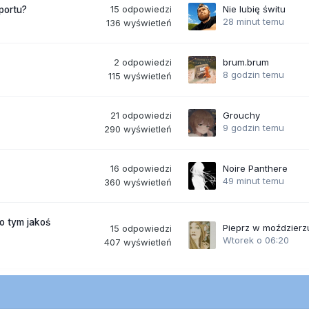
15
odpowiedzi
Nie lubię świtu
portu?
28 minut temu
136
wyświetleń
2
odpowiedzi
brum.brum
8 godzin temu
115
wyświetleń
21
odpowiedzi
Grouchy
9 godzin temu
290
wyświetleń
16
odpowiedzi
Noire Panthere
49 minut temu
360
wyświetleń
po tym jakoś
Pieprz w moździerz
15
odpowiedzi
Wtorek o 06:20
407
wyświetleń