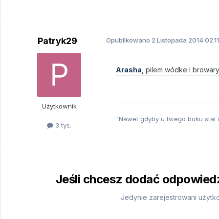
Patryk29
Opublikowano
2 Listopada 2014
02.11
Arasha
, pilem wódke i browary
Użytkownik
"Nawet gdyby u twego boku stal 
3 tys.
Jeśli chcesz dodać odpowiedź,
Jedynie zarejestrowani użytk