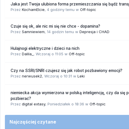
Jaka jest Twoja ulubiona forma przemieszczania się bądź trans
Przez
KochamElcie
,
4 godziny temu
w
Off-topic
Czuje się ok, ale nic mi się nie chce - dopamina?
Przez
Samniewiem
,
14 godzin temu
w
Depresja i CHAD
Hulajnogi elektryczne i dzieci na nich
Przez
Dalila_
,
Wczoraj o 11:05
w
Off-topic
Czy na SSRI/SNRI czujesz się jak robot pozbawiony emocji?
Przez
nerwusek2
,
Wczoraj o 10:31
w
Leki
niemiecka akcja wymierzona w polską inteligencję, czy da się 
pozbierać?
Przez
digital extasy
,
Poniedziałek o 18:36
w
Off-topic
Najczęściej czytane