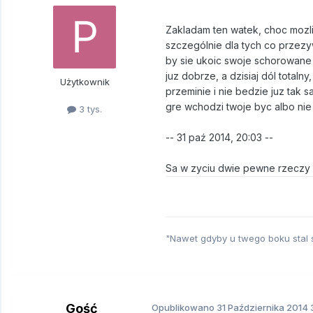
Zakladam ten watek, choc mozliw
szczególnie dla tych co przezyw
by sie ukoic swoje schorowane n
juz dobrze, a dzisiaj dól total
Użytkownik
przeminie i nie bedzie juz tak 
gre wchodzi twoje byc albo ni
3 tys.
-- 31 paź 2014, 20:03 --
Sa w zyciu dwie pewne rzeczy -
"Nawet gdyby u twego boku stal 
Gość
Opublikowano
31 Października 2014
3