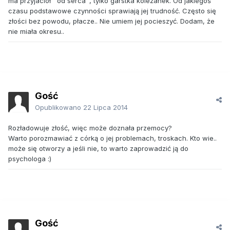
ma przyjaciół ''od serca'', tylko garstka koleżanek. Od jakiegoś
czasu podstawowe czynności sprawiają jej trudność. Często się
złości bez powodu, płacze.. Nie umiem jej pocieszyć. Dodam, że
nie miała okresu..
Gość
Opublikowano
22 Lipca 2014
Rozładowuje złość, więc może doznała przemocy?
Warto porozmawiać z córką o jej problemach, troskach. Kto wie..
może się otworzy a jeśli nie, to warto zaprowadzić ją do
psychologa :)
Gość