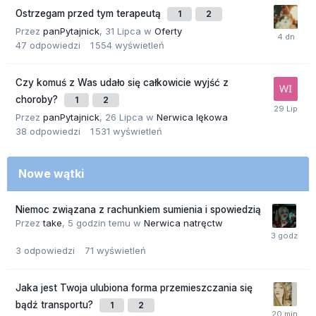
Ostrzegam przed tym terapeutą
1
2
Przez
panPytajnick
,
31 Lipca
w
Oferty
47
odpowiedzi
1 554
wyświetleń
Czy komuś z Was udało się całkowicie wyjść z
choroby?
1
2
Przez
panPytajnick
,
26 Lipca
w
Nerwica lękowa
38
odpowiedzi
1 531
wyświetleń
Nowe wątki
Niemoc związana z rachunkiem sumienia i spowiedzią
Przez
take
,
5 godzin temu
w
Nerwica natręctw
3
odpowiedzi
71
wyświetleń
Jaka jest Twoja ulubiona forma przemieszczania się
bądź transportu?
1
2