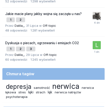
52
odpowiedzi
1 298
wyświetleń
Jakie macie plany jakby wojna się zaczęła u nas?
1
2
Przez
Dalila_
,
31 Lipca
w
Off-topic
48
odpowiedzi
1 281
wyświetleń
Dyskusja o piecach, ogrzewaniu i emisjach CO2
1
2
3
Przez
Dalila_
,
29 Lipca
w
Off-topic
60
odpowiedzi
1 245
wyświetleń
Chmura tagów
nerwica
depresja
samotność
nerwica
lęki
lęk
lękowa
stres
strach
nerwica natręctw
psychoterapia