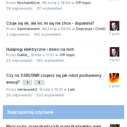
Przez
KochamElcie
,
Wczoraj o 18:58
w
Off-topic
28
odpowiedzi
311
wyświetleń
Czuje się ok, ale nic mi się nie chce - dopamina?
Przez
Samniewiem
,
Wczoraj o 09:05
w
Depresja i CHAD
3
odpowiedzi
165
wyświetleń
Hulajnogi elektryczne i dzieci na nich
Przez
Dalila_
,
Środa o 11:05
w
Off-topic
22
odpowiedzi
365
wyświetleń
Czy na SSRI/SNRI czujesz się jak robot pozbawiony
emocji?
1
2
Przez
nerwusek2
,
Środa o 10:31
w
Leki
26
odpowiedzi
533
wyświetleń
Najczęściej czytane
Mężczyźni, przeszkadza lub przeszkadzałoby wam