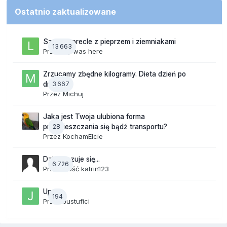
Ostatnio zaktualizowane
Szalone precle z pieprzem i ziemniakami
13 663
Przez
lily was here
Zrzucamy zbędne kilogramy. Dieta dzień po
3 667
dniu.
Przez
Michuj
Jaka jest Twoja ulubiona forma
28
przemieszczania się bądź transportu?
Przez
KochamElcie
Dzisiaj czuje się...
6 726
Przez Gość katrin123
Upały
194
Przez
Justufici