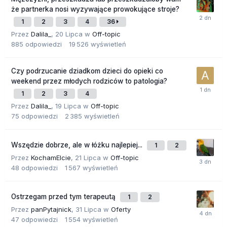
że partnerka nosi wyzywające prowokujące stroje?
1
2
3
4
36
Przez
Dalila_
,
20 Lipca
w
Off-topic
885
odpowiedzi
19 526
wyświetleń
Czy podrzucanie dziadkom dzieci do opieki co
weekend przez młodych rodziców to patologia?
1
2
3
4
Przez
Dalila_
,
19 Lipca
w
Off-topic
75
odpowiedzi
2 385
wyświetleń
Wszędzie dobrze, ale w łóżku najlepiej...
1
2
Przez
KochamElcie
,
21 Lipca
w
Off-topic
48
odpowiedzi
1 567
wyświetleń
Ostrzegam przed tym terapeutą
1
2
Przez
panPytajnick
,
31 Lipca
w
Oferty
47
odpowiedzi
1 554
wyświetleń