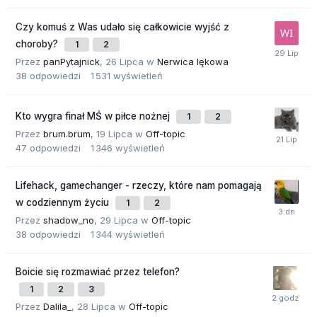
Czy komuś z Was udało się całkowicie wyjść z
choroby?
1
2
Przez
panPytajnick
,
26 Lipca
w
Nerwica lękowa
38
odpowiedzi
1 531
wyświetleń
Kto wygra finał MŚ w piłce nożnej
1
2
Przez
brum.brum
,
19 Lipca
w
Off-topic
47
odpowiedzi
1 346
wyświetleń
Lifehack, gamechanger - rzeczy, które nam pomagają
w codziennym życiu
1
2
Przez
shadow_no
,
29 Lipca
w
Off-topic
38
odpowiedzi
1 344
wyświetleń
Boicie się rozmawiać przez telefon?
1
2
3
Przez
Dalila_
,
28 Lipca
w
Off-topic