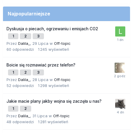
Najpopularniejsze
Dyskusja o piecach, ogrzewaniu i emisjach CO2
1
2
3
Przez
Dalila_
,
29 Lipca
w
Off-topic
60
odpowiedzi
1 245
wyświetleń
Boicie się rozmawiać przez telefon?
1
2
3
Przez
Dalila_
,
28 Lipca
w
Off-topic
52
odpowiedzi
1 298
wyświetleń
Jakie macie plany jakby wojna się zaczęła u nas?
1
2
Przez
Dalila_
,
31 Lipca
w
Off-topic
48
odpowiedzi
1 281
wyświetleń