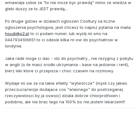
wmawiaja sobie ze "to nie moze byc prawdą" mimo ze wiedza w
glebi duszy ze to JEST prawdą...
Po drugie gdzies w dzialach ogloszen Cooltury sa liczne
ogloszenia psychologow, jesli chcesz to napisz pytania na maila
houdi@o2.pl
to ci podam numer. lub wyslij mi sms na
0447934106651 to ci odesle kilka nr-ow do psychiatrow w
londynie.
Jaka rade moge ci dac - idz do psychiatry , nie rezygnuj z pobytu
w anglii (o ile masz srodki utrzymania - kase na jedzenie i rent),
bierz leki ktore ci przepisze i choc czasem na rozmowy.
Wydaje mi sie ze na takie efekty "wytwórcze" (mysli czy jakies
przeczucia/wizje dodajace cos "wlasnego" do postrzeganej
rzeczywistosci by ja oswoic) dziala dobrze chlorprothixen i
podobne, ale nie brac tego na 100% bo nie jestem lekarzem!!!