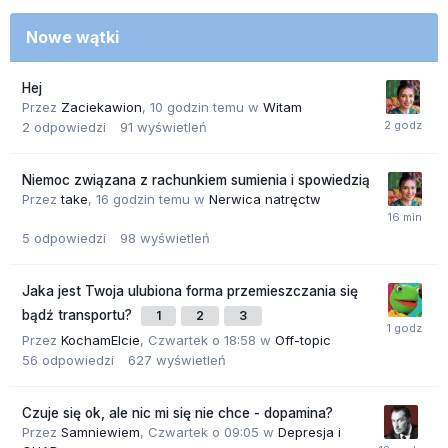
Nowe wątki
Hej
Przez
Zaciekawion
,
10 godzin temu
w
Witam
2
odpowiedzi
91
wyświetleń
Niemoc związana z rachunkiem sumienia i spowiedzią
Przez
take
,
16 godzin temu
w
Nerwica natręctw
5
odpowiedzi
98
wyświetleń
Jaka jest Twoja ulubiona forma przemieszczania się
bądź transportu?
1
2
3
Przez
KochamElcie
,
Czwartek o 18:58
w
Off-topic
56
odpowiedzi
627
wyświetleń
Czuje się ok, ale nic mi się nie chce - dopamina?
Przez
Samniewiem
,
Czwartek o 09:05
w
Depresja i