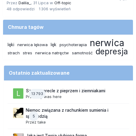
Przez
Dalila_
,
31 Lipca
w
Off-topic
48
odpowiedzi
1 306
wyświetleń
Chmura tagów
nerwica
lęki
lęk
nerwica lękowa
psychoterapia
depresja
strach
stres
nerwica natręctw
samotność
Ostatnio zaktualizowane
Szalone precle z pieprzem i ziemniakami
13 793
Przez
lily was here
Niemoc związana z rachunkiem sumienia i
5
spowiedzią
Przez
take
Jaka jest Twoja ulubiona forma