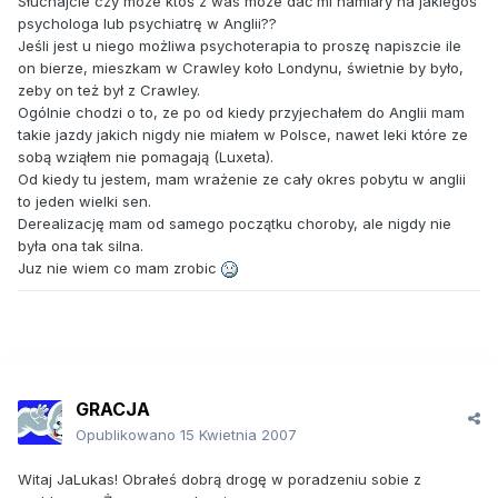
Słuchajcie czy moze ktoś z was moze dać mi namiary na jakiegoś
psychologa lub psychiatrę w Anglii??
Jeśli jest u niego możliwa psychoterapia to proszę napiszcie ile
on bierze, mieszkam w Crawley koło Londynu, świetnie by było,
zeby on też był z Crawley.
Ogólnie chodzi o to, ze po od kiedy przyjechałem do Anglii mam
takie jazdy jakich nigdy nie miałem w Polsce, nawet leki które ze
sobą wziąłem nie pomagają (Luxeta).
Od kiedy tu jestem, mam wrażenie ze cały okres pobytu w anglii
to jeden wielki sen.
Derealizację mam od samego początku choroby, ale nigdy nie
była ona tak silna.
Juz nie wiem co mam zrobic
GRACJA
Opublikowano
15 Kwietnia 2007
Witaj JaLukas! Obrałeś dobrą drogę w poradzeniu sobie z