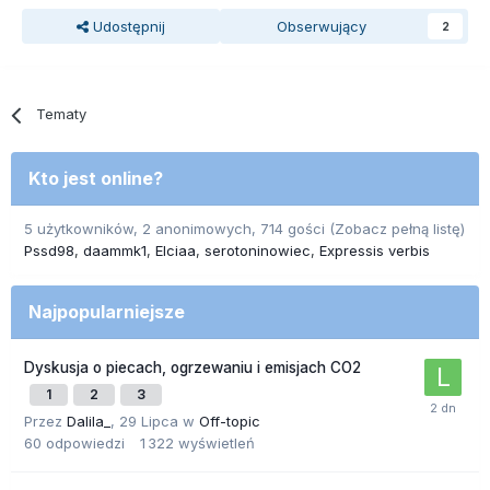
Udostępnij
Obserwujący
2
Tematy
Kto jest online?
5 użytkowników, 2 anonimowych, 714 gości
(Zobacz pełną listę)
Pssd98
daammk1
Elciaa
serotoninowiec
Expressis verbis
Najpopularniejsze
Dyskusja o piecach, ogrzewaniu i emisjach CO2
1
2
3
Przez
Dalila_
,
29 Lipca
w
Off-topic
60
odpowiedzi
1 322
wyświetleń