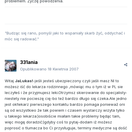
problemem. Życzę powodzenia.
"Budząc się rano, pomyśl jaki to wspaniały skarb żyć, oddychać i
móc się radować."
331ania
Opublikowano
18 Kwietnia 2007
Witaj
JaLukas!
-jeśli jesteś ubezpieczony czyli jaśli masz NI to
możesz iść do lekarza rodzinnego ,mówiąc mu o tym iż w PL sie
leczyłeś i że przyjmujesz leki.Otrzymsz skierowanie do specjalisty-
niestety nie pocieszę cię-bo też bardzo długo się czeka.Ale jedno
jest ok!lekarz pierwszego kontaktu bardzo pomaga ponieważ oni
są od wszystkieo że tak powiem i czasem wystarczy wizyta tylko
u takiego lekarza:)osobiście miałam takie problemy będąc tam,
więc mogę doradzić:)gdyby coś to pytaj-dodam iż możesz
poprosić o tlumacza bo Ci przysługuje, terminy medyczne są dość