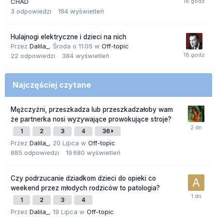
CHAD
3
odpowiedzi
184
wyświetleń
Hulajnogi elektryczne i dzieci na nich
Przez
Dalila_
,
Środa o 11:05
w
Off-topic
22
odpowiedzi
384
wyświetleń
Najczęściej czytane
Mężczyźni, przeszkadza lub przeszkadzałoby wam
że partnerka nosi wyzywające prowokujące stroje?
1
2
3
4
36
Przez
Dalila_
,
20 Lipca
w
Off-topic
885
odpowiedzi
19 680
wyświetleń
Czy podrzucanie dziadkom dzieci do opieki co
weekend przez młodych rodziców to patologia?
1
2
3
4
Przez
Dalila_
,
19 Lipca
w
Off-topic