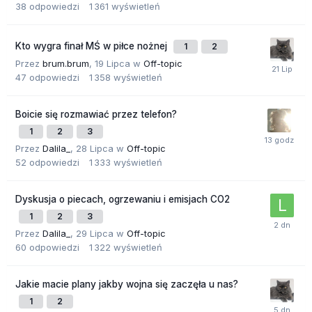
38
odpowiedzi
1 361
wyświetleń
Kto wygra finał MŚ w piłce nożnej
1
2
Przez
brum.brum
,
19 Lipca
w
Off-topic
47
odpowiedzi
1 358
wyświetleń
Boicie się rozmawiać przez telefon?
1
2
3
Przez
Dalila_
,
28 Lipca
w
Off-topic
52
odpowiedzi
1 333
wyświetleń
Dyskusja o piecach, ogrzewaniu i emisjach CO2
1
2
3
Przez
Dalila_
,
29 Lipca
w
Off-topic
60
odpowiedzi
1 322
wyświetleń
Jakie macie plany jakby wojna się zaczęła u nas?
1
2