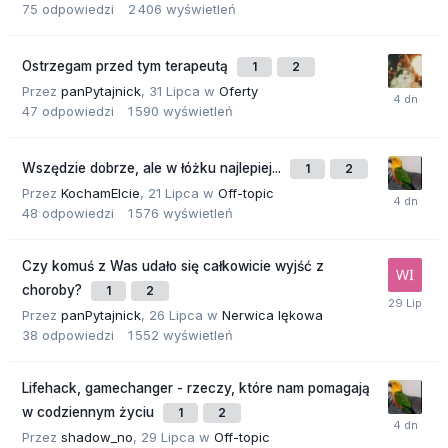
75
odpowiedzi
2 406
wyświetleń
Ostrzegam przed tym terapeutą
1
2
Przez
panPytajnick
,
31 Lipca
w
Oferty
47
odpowiedzi
1 590
wyświetleń
Wszędzie dobrze, ale w łóżku najlepiej...
1
2
Przez
KochamElcie
,
21 Lipca
w
Off-topic
48
odpowiedzi
1 576
wyświetleń
Czy komuś z Was udało się całkowicie wyjść z
choroby?
1
2
Przez
panPytajnick
,
26 Lipca
w
Nerwica lękowa
38
odpowiedzi
1 552
wyświetleń
Lifehack, gamechanger - rzeczy, które nam pomagają
w codziennym życiu
1
2
Przez
shadow_no
,
29 Lipca
w
Off-topic