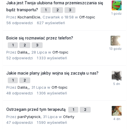
Jaka jest Twoja ulubiona forma przemieszczania się
bądź transportu?
1
2
3
Przez
KochamElcie
,
Czwartek o 18:58
w
Off-topic
56
odpowiedzi
627
wyświetleń
Boicie się rozmawiać przez telefon?
1
2
3
Przez
Dalila_
,
28 Lipca
w
Off-topic
52
odpowiedzi
1 333
wyświetleń
Jakie macie plany jakby wojna się zaczęła u nas?
1
2
Przez
Dalila_
,
31 Lipca
w
Off-topic
48
odpowiedzi
1 306
wyświetleń
Ostrzegam przed tym terapeutą
1
2
Przez
panPytajnick
,
31 Lipca
w
Oferty
47
odpowiedzi
1 590
wyświetleń